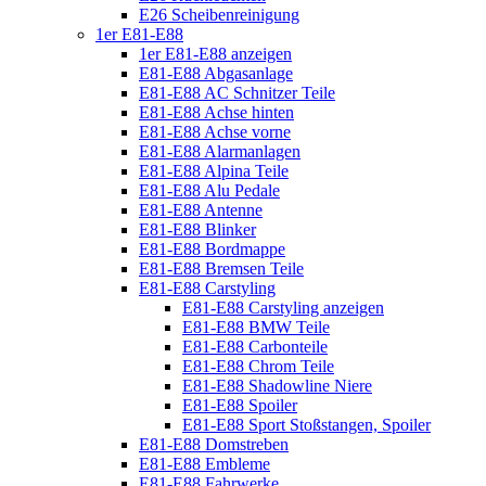
E26 Scheibenreinigung
1er E81-E88
1er E81-E88 anzeigen
E81-E88 Abgasanlage
E81-E88 AC Schnitzer Teile
E81-E88 Achse hinten
E81-E88 Achse vorne
E81-E88 Alarmanlagen
E81-E88 Alpina Teile
E81-E88 Alu Pedale
E81-E88 Antenne
E81-E88 Blinker
E81-E88 Bordmappe
E81-E88 Bremsen Teile
E81-E88 Carstyling
E81-E88 Carstyling anzeigen
E81-E88 BMW Teile
E81-E88 Carbonteile
E81-E88 Chrom Teile
E81-E88 Shadowline Niere
E81-E88 Spoiler
E81-E88 Sport Stoßstangen, Spoiler
E81-E88 Domstreben
E81-E88 Embleme
E81-E88 Fahrwerke