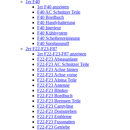
1er F40
1er F40 anzeigen
F40 AC Schnitzer Teile
F40 Bordbuch
F40 Handyhalterung
F40 Interieur
F40 Kühlsystem
F40 Scheibenreinigung
F40 Sportauspuff
2er F22-F23-F87
2er F22-F23-F87 anzeigen
F22-F23 Abgasanlage
F22-F23 AC Schnitzer Teile
F22-F23 Achse hinten
F22-F23 Achse vorne
F22-F23 Alpina Teile
F22-F23 Antenne
F22-F23 Blinker
F22-F23 Bordbuch
F22-F23 Bremsen Teile
F22-F23 Carstyling
F22-F23 Domstreben
F22-F23 Embleme
F22-F23 Fussmatten
F22-F23 Getriebe