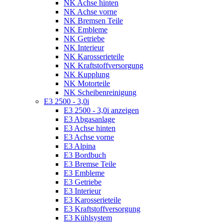
NK Achse hinten
NK Achse vorne
NK Bremsen Teile
NK Embleme
NK Getriebe
NK Interieur
NK Karosserieteile
NK Kraftstoffversorgung
NK Kupplung
NK Motorteile
NK Scheibenreinigung
E3 2500 - 3,0i
E3 2500 - 3,0i anzeigen
E3 Abgasanlage
E3 Achse hinten
E3 Achse vorne
E3 Alpina
E3 Bordbuch
E3 Bremse Teile
E3 Embleme
E3 Getriebe
E3 Interieur
E3 Karosserieteile
E3 Kraftstoffversorgung
E3 Kühlsystem