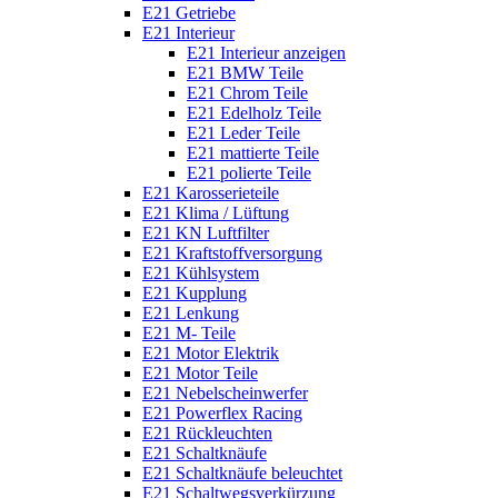
E21 Getriebe
E21 Interieur
E21 Interieur anzeigen
E21 BMW Teile
E21 Chrom Teile
E21 Edelholz Teile
E21 Leder Teile
E21 mattierte Teile
E21 polierte Teile
E21 Karosserieteile
E21 Klima / Lüftung
E21 KN Luftfilter
E21 Kraftstoffversorgung
E21 Kühlsystem
E21 Kupplung
E21 Lenkung
E21 M- Teile
E21 Motor Elektrik
E21 Motor Teile
E21 Nebelscheinwerfer
E21 Powerflex Racing
E21 Rückleuchten
E21 Schaltknäufe
E21 Schaltknäufe beleuchtet
E21 Schaltwegsverkürzung