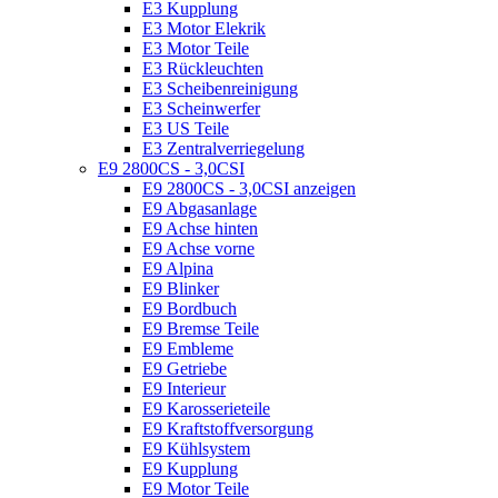
E3 Kupplung
E3 Motor Elekrik
E3 Motor Teile
E3 Rückleuchten
E3 Scheibenreinigung
E3 Scheinwerfer
E3 US Teile
E3 Zentralverriegelung
E9 2800CS - 3,0CSI
E9 2800CS - 3,0CSI anzeigen
E9 Abgasanlage
E9 Achse hinten
E9 Achse vorne
E9 Alpina
E9 Blinker
E9 Bordbuch
E9 Bremse Teile
E9 Embleme
E9 Getriebe
E9 Interieur
E9 Karosserieteile
E9 Kraftstoffversorgung
E9 Kühlsystem
E9 Kupplung
E9 Motor Teile