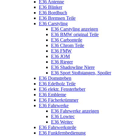
E36 Antenne
E36 Blinker
E36 Bordbuch
E36 Bremsen Teile
E36 Carstyling
E36 Carstyling anzeigen
E36 BMW original Teile
E36 Carbonteile
E36 Chrom Teile
E36 FMW
E36 JOM
E36 Rieger
E36 Shadowline Niere
E36 Sport Stoßstangen, Spoiler
E36 Domstreben
E36 Edelholz Teile
E36 elektr. Fensterheber
E36 Embleme
E36 Fächerkrümmer
E36 Fahrwerke
E36 Fahrwerke anzeigen
E36 Lowtec
E36 Weitec
E36 Fahrwerksteile
E36 Funkfernbedienung