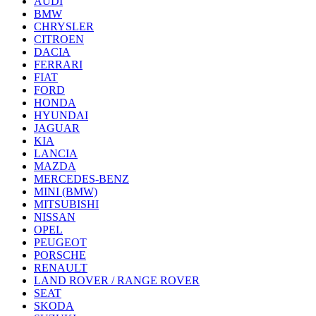
AUDI
BMW
CHRYSLER
CITROEN
DACIA
FERRARI
FIAT
FORD
HONDA
HYUNDAI
JAGUAR
KIA
LANCIA
MAZDA
MERCEDES-BENZ
MINI (BMW)
MITSUBISHI
NISSAN
OPEL
PEUGEOT
PORSCHE
RENAULT
LAND ROVER / RANGE ROVER
SEAT
SKODA