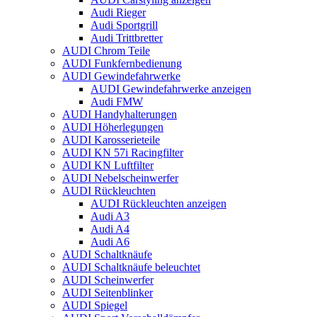
Audi Rieger
Audi Sportgrill
Audi Trittbretter
AUDI Chrom Teile
AUDI Funkfernbedienung
AUDI Gewindefahrwerke
AUDI Gewindefahrwerke anzeigen
Audi FMW
AUDI Handyhalterungen
AUDI Höherlegungen
AUDI Karosserieteile
AUDI KN 57i Racingfilter
AUDI KN Luftfilter
AUDI Nebelscheinwerfer
AUDI Rückleuchten
AUDI Rückleuchten anzeigen
Audi A3
Audi A4
Audi A6
AUDI Schaltknäufe
AUDI Schaltknäufe beleuchtet
AUDI Scheinwerfer
AUDI Seitenblinker
AUDI Spiegel