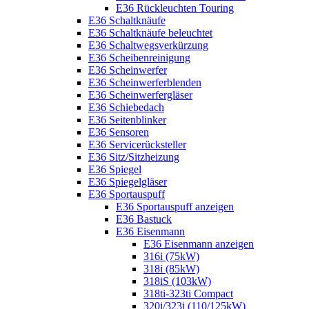
E36 Rückleuchten Touring
E36 Schaltknäufe
E36 Schaltknäufe beleuchtet
E36 Schaltwegsverkürzung
E36 Scheibenreinigung
E36 Scheinwerfer
E36 Scheinwerferblenden
E36 Scheinwerfergläser
E36 Schiebedach
E36 Seitenblinker
E36 Sensoren
E36 Servicerücksteller
E36 Sitz/Sitzheizung
E36 Spiegel
E36 Spiegelgläser
E36 Sportauspuff
E36 Sportauspuff anzeigen
E36 Bastuck
E36 Eisenmann
E36 Eisenmann anzeigen
316i (75kW)
318i (85kW)
318iS (103kW)
318ti-323ti Compact
320i/323i (110/125kW)