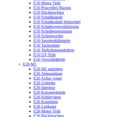
E10 Motor Teile
E10 Powerflex Racing
E10 Rückleuchten
E10 Schaltknäufe
E10 Schaltknäufe beleuchtet
E10 Schaltwegsverkürzung
E10 Scheibenreinigung
E10 Scheinwerfer
E10 Sportstoßdämpfer
E10 Tachoringe
E10 Tieferlegungsfedern
E10 US Teile
E10 Verschleißteile
E26 M1
E26 M1 anzeigen
E26 Abgasanlage
E26 Achse vorne
E26 Getriebe
E26 Interieur
E26 Karosserieteile
E26 Kühlsystem
E26 Kupplung
E26 Lenkung
E26 Motor Teile
E26 Rückleuchten