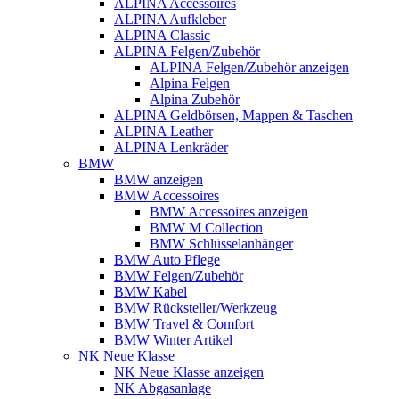
ALPINA Accessoires
ALPINA Aufkleber
ALPINA Classic
ALPINA Felgen/Zubehör
ALPINA Felgen/Zubehör anzeigen
Alpina Felgen
Alpina Zubehör
ALPINA Geldbörsen, Mappen & Taschen
ALPINA Leather
ALPINA Lenkräder
BMW
BMW anzeigen
BMW Accessoires
BMW Accessoires anzeigen
BMW M Collection
BMW Schlüsselanhänger
BMW Auto Pflege
BMW Felgen/Zubehör
BMW Kabel
BMW Rücksteller/Werkzeug
BMW Travel & Comfort
BMW Winter Artikel
NK Neue Klasse
NK Neue Klasse anzeigen
NK Abgasanlage