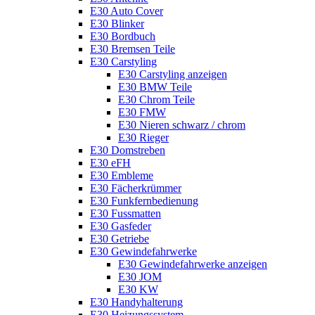
E30 Auto Cover
E30 Blinker
E30 Bordbuch
E30 Bremsen Teile
E30 Carstyling
E30 Carstyling anzeigen
E30 BMW Teile
E30 Chrom Teile
E30 FMW
E30 Nieren schwarz / chrom
E30 Rieger
E30 Domstreben
E30 eFH
E30 Embleme
E30 Fächerkrümmer
E30 Funkfernbedienung
E30 Fussmatten
E30 Gasfeder
E30 Getriebe
E30 Gewindefahrwerke
E30 Gewindefahrwerke anzeigen
E30 JOM
E30 KW
E30 Handyhalterung
E30 Heizungssystem