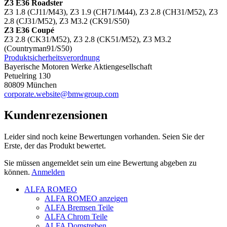
Z3 E36 Roadster
Z3 1.8 (CJ11/M43), Z3 1.9 (CH71/M44), Z3 2.8 (CH31/M52), Z3
2.8 (CJ31/M52), Z3 M3.2 (CK91/S50)
Z3 E36 Coupé
Z3 2.8 (CK31/M52), Z3 2.8 (CK51/M52), Z3 M3.2
(Countryman91/S50)
Produktsicherheitsverordnung
Bayerische Motoren Werke Aktiengesellschaft
Petuelring 130
80809 München
corporate.website@bmwgroup.com
Kundenrezensionen
Leider sind noch keine Bewertungen vorhanden. Seien Sie der
Erste, der das Produkt bewertet.
Sie müssen angemeldet sein um eine Bewertung abgeben zu
können.
Anmelden
ALFA ROMEO
ALFA ROMEO anzeigen
ALFA Bremsen Teile
ALFA Chrom Teile
ALFA Domstreben