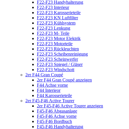
F22-F23 Handyhalterung
F22-F23 Interieur
F22-F23 Karosserieteile
F22-F23 KN Luftfilter
F22-F23 Kühlsystem
F22-F23 Lenkung
F22-F23 M- Teile
F22-F23 Motor Elektrik
F22-F23 Motorteile
F22-F23 Rückleuchten
F22-F23 Scheibenreinigung
F22-F23 Scheinwerfer
F22-F23 Spiegel / Gläser
F22-F23 Windschott
2er F44 Gran Coupé
2er F44 Gran Coupé anzeigen
F44 Achse vorne
F44 Interieor
F44 Karosserieteile
2er F45-F46 Active Tourer
2er F45-F46 Active Tourer anzeigen
F45-F46 Abgasanlage
F45-F46 Achse vorne
F45-F46 Bordbuch
F45-F46 Handyhalterung