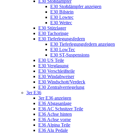
E30 Stoßdämpfer
E30 Stoßdämpfer anzeigen
E30 Bilstein
E30 Lowtec
E30 Weitec
E30 Stützlager
E30 Tachoringe
E30 Tieferlegungsfedern
E30 Tieferlegungsfedern anzeigen
E30 LowTec
E30 ST-Suspensions
E30 US Teile
E30 Verglasung
E30 Verschleißteile
E30 Windabweiser
E30 Windschott/Verdeck
E30 Zentralverriegelung
3er E36
3er E36 anzeigen
E36 Abgasanlage
E36 AC Schnitzer Teile
E36 Achse hinten
E36 Achse vorne
E36 Alpina Teile
E36 Alu Pedale