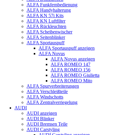
ALFA Funkfernbedienung
ALFA Handyhalterung
ALFA KN 57i Kits
ALFA KN Luftfilter
ALFA Rückleuchten
ALFA Scheibenwischer
ALFA Seitenblinker
ALFA Sportauspuff
ALFA Sportauspuff anzeigen
ALFA Novus
ALFA Novus anzeigen
ALFA ROMEO 147
ALFA ROMEO 156
ALFA ROMEO Giulietta
ALFA ROMEO Mito
ALFA Spurverbreiterungen
ALFA Verschleißteile
ALFA Windschotts
ALFA Zentralverriegelung
AUDI
AUDI anzeigen
AUDI Blinker
AUDI Bremsen Teile
AUDI Carstyling
AUDI Carstyling anzeigen