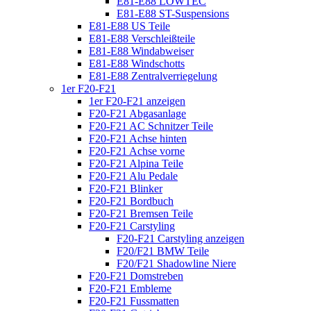
E81-E88 LOWTEC
E81-E88 ST-Suspensions
E81-E88 US Teile
E81-E88 Verschleißteile
E81-E88 Windabweiser
E81-E88 Windschotts
E81-E88 Zentralverriegelung
1er F20-F21
1er F20-F21 anzeigen
F20-F21 Abgasanlage
F20-F21 AC Schnitzer Teile
F20-F21 Achse hinten
F20-F21 Achse vorne
F20-F21 Alpina Teile
F20-F21 Alu Pedale
F20-F21 Blinker
F20-F21 Bordbuch
F20-F21 Bremsen Teile
F20-F21 Carstyling
F20-F21 Carstyling anzeigen
F20/F21 BMW Teile
F20/F21 Shadowline Niere
F20-F21 Domstreben
F20-F21 Embleme
F20-F21 Fussmatten