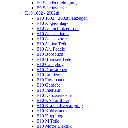
E9 Scheibenreinigung
E9 Scheinwerfer
E10 1602 - 2002tii
E10 1602 - 2002tii anzeigen
E10 Abgasanlage
E10 AC Schnitzer Teile
E10 Achse hinten
E10 Achse vorne
E10 Alpina Teile
E10 Alu Pedale
E10 Bordbuch
E10 Bremsen Teile
E10 Carstyling
E10 Domstreben
E10 Embleme
E10 Fussmatten
E10 Getriebe
E10 Interieur
E10 Karosserieteile
E10 KN Luftfilter
E10 Kraftstoffversorgung
E10 Kühlsystem
E10 Kupplung
E10 M Teile
E10 Motor Elektrik