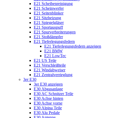
E21 Scheibenreinigung
E21 Scheinwerfer
E21 Seitenblinker
E21 Sitzheizung
E21 Spiegelgläser
E21 Sportauspuff
E21 Spurverbreiterungen
E21 Stoßdämpfer
E21 Tieferlegungsfedern
E21 Tieferlegungsfedern anzeigen
E21 BMW
E21 LowTec
E21 US Teile
E21 Verschleißteile
E21 Windabweiser
E21 Zentralverrieglung
3er E30
3er E30 anzeigen
E30 Abgasanlage
E30 AC Schnitzer Teile
E30 Achse hinten
E30 Achse vorne
E30 Alpina Teile
E30 Alu Pedale
E30 Antenne