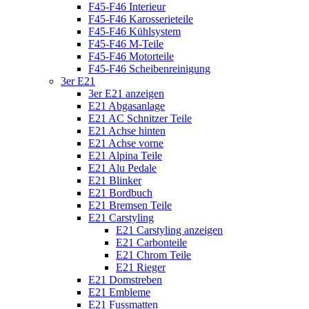
F45-F46 Interieur
F45-F46 Karosserieteile
F45-F46 Kühlsystem
F45-F46 M-Teile
F45-F46 Motorteile
F45-F46 Scheibenreinigung
3er E21
3er E21 anzeigen
E21 Abgasanlage
E21 AC Schnitzer Teile
E21 Achse hinten
E21 Achse vorne
E21 Alpina Teile
E21 Alu Pedale
E21 Blinker
E21 Bordbuch
E21 Bremsen Teile
E21 Carstyling
E21 Carstyling anzeigen
E21 Carbonteile
E21 Chrom Teile
E21 Rieger
E21 Domstreben
E21 Embleme
E21 Fussmatten