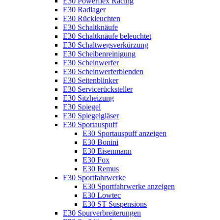
E30 Powerflex Racing
E30 Radlager
E30 Rückleuchten
E30 Schaltknäufe
E30 Schaltknäufe beleuchtet
E30 Schaltwegsverkürzung
E30 Scheibenreinigung
E30 Scheinwerfer
E30 Scheinwerferblenden
E30 Seitenblinker
E30 Servicerücksteller
E30 Sitzheizung
E30 Spiegel
E30 Spiegelgläser
E30 Sportauspuff
E30 Sportauspuff anzeigen
E30 Bonini
E30 Eisenmann
E30 Fox
E30 Remus
E30 Sportfahrwerke
E30 Sportfahrwerke anzeigen
E30 Lowtec
E30 ST Suspensions
E30 Spurverbreiterungen