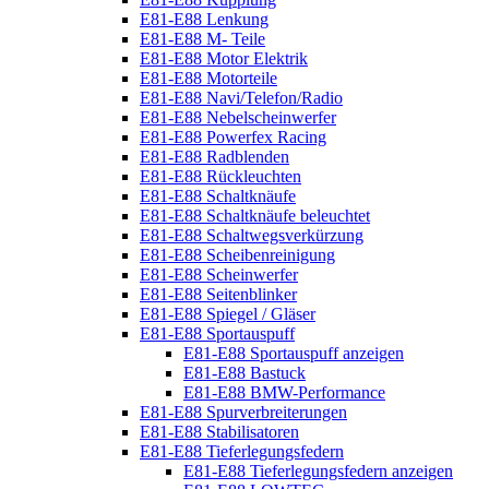
E81-E88 Lenkung
E81-E88 M- Teile
E81-E88 Motor Elektrik
E81-E88 Motorteile
E81-E88 Navi/Telefon/Radio
E81-E88 Nebelscheinwerfer
E81-E88 Powerfex Racing
E81-E88 Radblenden
E81-E88 Rückleuchten
E81-E88 Schaltknäufe
E81-E88 Schaltknäufe beleuchtet
E81-E88 Schaltwegsverkürzung
E81-E88 Scheibenreinigung
E81-E88 Scheinwerfer
E81-E88 Seitenblinker
E81-E88 Spiegel / Gläser
E81-E88 Sportauspuff
E81-E88 Sportauspuff anzeigen
E81-E88 Bastuck
E81-E88 BMW-Performance
E81-E88 Spurverbreiterungen
E81-E88 Stabilisatoren
E81-E88 Tieferlegungsfedern
E81-E88 Tieferlegungsfedern anzeigen