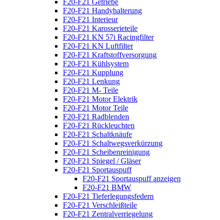
F20-F21 Getriebe
F20-F21 Handyhalterung
F20-F21 Interieur
F20-F21 Karosserieteile
F20-F21 KN 57i Racingfilter
F20-F21 KN Luftfilter
F20-F21 Kraftstoffversorgung
F20-F21 Kühlsystem
F20-F21 Kupplung
F20-F21 Lenkung
F20-F21 M- Teile
F20-F21 Motor Elektrik
F20-F21 Motor Teile
F20-F21 Radblenden
F20-F21 Rückleuchten
F20-F21 Schaltknäufe
F20-F21 Schaltwegsverkürzung
F20-F21 Scheibenreinigung
F20-F21 Spiegel / Gläser
F20-F21 Sportauspuff
F20-F21 Sportauspuff anzeigen
F20-F21 BMW
F20-F21 Tieferlegungsfedern
F20-F21 Verschleißteile
F20-F21 Zentralverriegelung