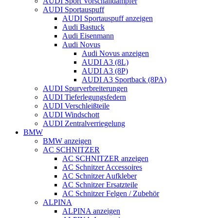
AUDI Sport Vorschalldämpfer
AUDI Sportauspuff
AUDI Sportauspuff anzeigen
Audi Bastuck
Audi Eisenmann
Audi Novus
Audi Novus anzeigen
AUDI A3 (8L)
AUDI A3 (8P)
AUDI A3 Sportback (8PA)
AUDI Spurverbreiterungen
AUDI Tieferlegungsfedern
AUDI Verschleißteile
AUDI Windschott
AUDI Zentralverriegelung
BMW
BMW anzeigen
AC SCHNITZER
AC SCHNITZER anzeigen
AC Schnitzer Accessoires
AC Schnitzer Aufkleber
AC Schnitzer Ersatzteile
AC Schnitzer Felgen / Zubehör
ALPINA
ALPINA anzeigen