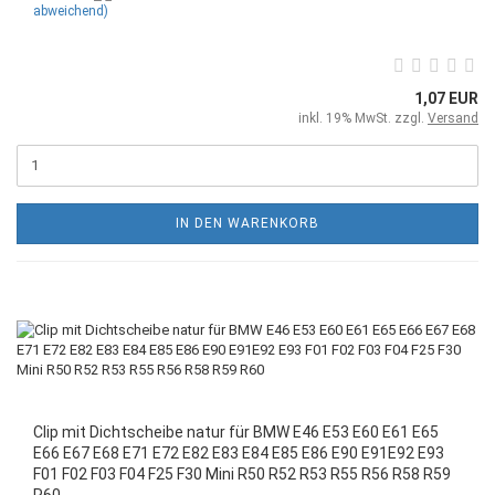
abweichend)
1,07 EUR
inkl. 19% MwSt. zzgl.
Versand
IN DEN WARENKORB
Clip mit Dichtscheibe natur für BMW E46 E53 E60 E61 E65
E66 E67 E68 E71 E72 E82 E83 E84 E85 E86 E90 E91E92 E93
F01 F02 F03 F04 F25 F30 Mini R50 R52 R53 R55 R56 R58 R59
R60