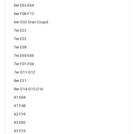
6er E63-E64
6er F06-F13
6er G32 Gran Coupé
7er E23
7er E32
7er E38
7er E65-E66
7er F01-F04
7er G11-G12
8er E31
8er G14-G15-G16
X1 E84
X1 F48
X2 F39
X3 E83
X3 F25