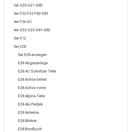
3er G20-G21-G80
4er F32-F33-F82-F83
4er F36 GC
4er G22-G23-G81-G82
5er E12
5er E28
5er E28 anzeigen
E28 Abgasanlage
E28 AC Schnitzer Teile
E28 Achse hinten
E28 Achse vorne
E28 Alpina Teile
E28 Alu Pedale
E28 Antenne
E28 Blinker
E28 Bordbuch