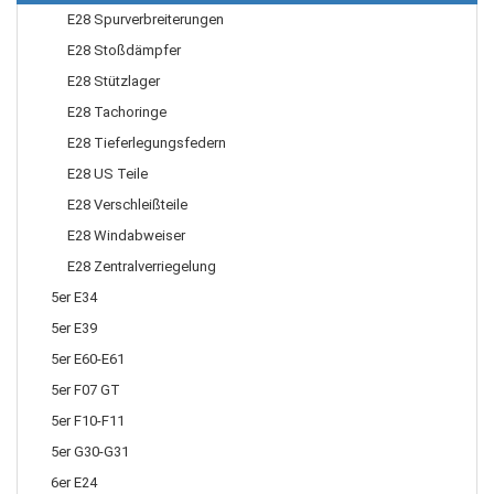
E28 Spurverbreiterungen
E28 Stoßdämpfer
E28 Stützlager
E28 Tachoringe
E28 Tieferlegungsfedern
E28 US Teile
E28 Verschleißteile
E28 Windabweiser
E28 Zentralverriegelung
5er E34
5er E39
5er E60-E61
5er F07 GT
5er F10-F11
5er G30-G31
6er E24