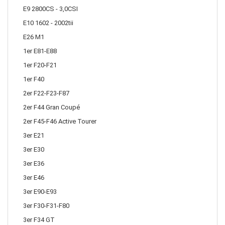
E9 2800CS - 3,0CSI
E10 1602 - 2002tii
E26 M1
1er E81-E88
1er F20-F21
1er F40
2er F22-F23-F87
2er F44 Gran Coupé
2er F45-F46 Active Tourer
3er E21
3er E30
3er E36
3er E46
3er E90-E93
3er F30-F31-F80
3er F34 GT