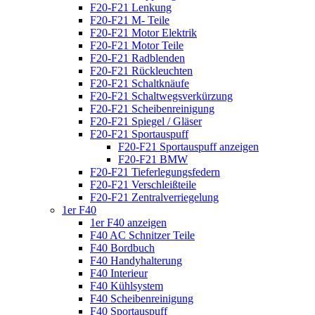
F20-F21 Lenkung
F20-F21 M- Teile
F20-F21 Motor Elektrik
F20-F21 Motor Teile
F20-F21 Radblenden
F20-F21 Rückleuchten
F20-F21 Schaltknäufe
F20-F21 Schaltwegsverkürzung
F20-F21 Scheibenreinigung
F20-F21 Spiegel / Gläser
F20-F21 Sportauspuff
F20-F21 Sportauspuff anzeigen
F20-F21 BMW
F20-F21 Tieferlegungsfedern
F20-F21 Verschleißteile
F20-F21 Zentralverriegelung
1er F40
1er F40 anzeigen
F40 AC Schnitzer Teile
F40 Bordbuch
F40 Handyhalterung
F40 Interieur
F40 Kühlsystem
F40 Scheibenreinigung
F40 Sportauspuff