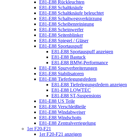
E81-E88 Rückleuchten
E81-E88 Schaltknäufe
E81-E88 Schaltknäufe beleuchtet
E81-E88 Schaltwegsverkürzung
E81-E88 Scheibenreinigung
E81-E88 Scheinwerfer
E81-E88 Seitenblinker
E81-E88 Spiegel / Gläser
E81-E88 Sportauspuff
E81-E88 Sportauspuff anzeigen
E81-E88 Bastuck
E81-E88 BMW-Performance
E81-E88 Spurverbreiterungen
E81-E88 Stabilisatoren
E81-E88 Tieferlegungsfedern
E81-E88 Tieferlegungsfedern anzeigen
E81-E88 LOWTEC
E81-E88 ST-Suspensions
E81-E88 US Teile
E81-E88 Verschleißteile
E81-E88 Windabweiser
E81-E88 Windschotts
E81-E88 Zentralverriegelung
1er F20-F21
1er F20-F21 anzeigen