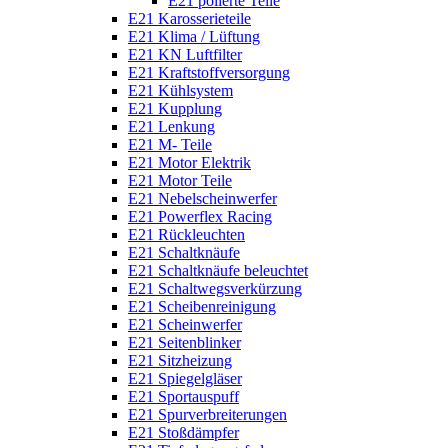
E21 polierte Teile
E21 Karosserieteile
E21 Klima / Lüftung
E21 KN Luftfilter
E21 Kraftstoffversorgung
E21 Kühlsystem
E21 Kupplung
E21 Lenkung
E21 M- Teile
E21 Motor Elektrik
E21 Motor Teile
E21 Nebelscheinwerfer
E21 Powerflex Racing
E21 Rückleuchten
E21 Schaltknäufe
E21 Schaltknäufe beleuchtet
E21 Schaltwegsverkürzung
E21 Scheibenreinigung
E21 Scheinwerfer
E21 Seitenblinker
E21 Sitzheizung
E21 Spiegelgläser
E21 Sportauspuff
E21 Spurverbreiterungen
E21 Stoßdämpfer