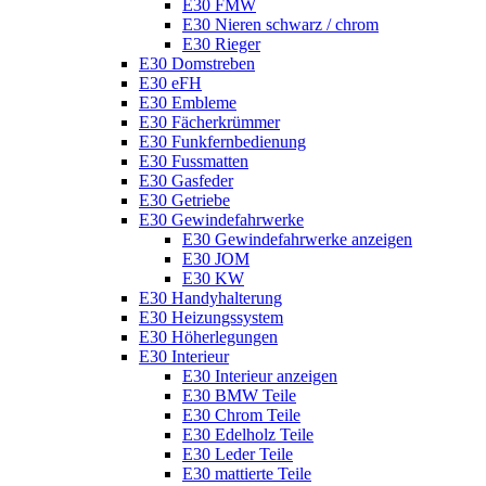
E30 FMW
E30 Nieren schwarz / chrom
E30 Rieger
E30 Domstreben
E30 eFH
E30 Embleme
E30 Fächerkrümmer
E30 Funkfernbedienung
E30 Fussmatten
E30 Gasfeder
E30 Getriebe
E30 Gewindefahrwerke
E30 Gewindefahrwerke anzeigen
E30 JOM
E30 KW
E30 Handyhalterung
E30 Heizungssystem
E30 Höherlegungen
E30 Interieur
E30 Interieur anzeigen
E30 BMW Teile
E30 Chrom Teile
E30 Edelholz Teile
E30 Leder Teile
E30 mattierte Teile