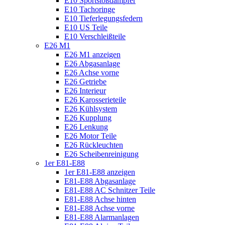
E10 Sportstoßdämpfer
E10 Tachoringe
E10 Tieferlegungsfedern
E10 US Teile
E10 Verschleißteile
E26 M1
E26 M1 anzeigen
E26 Abgasanlage
E26 Achse vorne
E26 Getriebe
E26 Interieur
E26 Karosserieteile
E26 Kühlsystem
E26 Kupplung
E26 Lenkung
E26 Motor Teile
E26 Rückleuchten
E26 Scheibenreinigung
1er E81-E88
1er E81-E88 anzeigen
E81-E88 Abgasanlage
E81-E88 AC Schnitzer Teile
E81-E88 Achse hinten
E81-E88 Achse vorne
E81-E88 Alarmanlagen