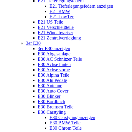
E21 Tieferlegungsfedern
E21 Tieferlegungsfedern anzeigen
E21 BMW
E21 LowTec
E21 US Teile
E21 Verschleißteile
E21 Windabweiser
E21 Zentralverrieglung
3er E30
3er E30 anzeigen
E30 Abgasanlage
E30 AC Schnitzer Teile
E30 Achse hinten
E30 Achse vorne
E30 Alpina Teile
E30 Alu Pedale
E30 Antenne
E30 Auto Cover
E30 Blinker
E30 Bordbuch
E30 Bremsen Teile
E30 Carstyling
E30 Carstyling anzeigen
E30 BMW Teile
E30 Chrom Teile