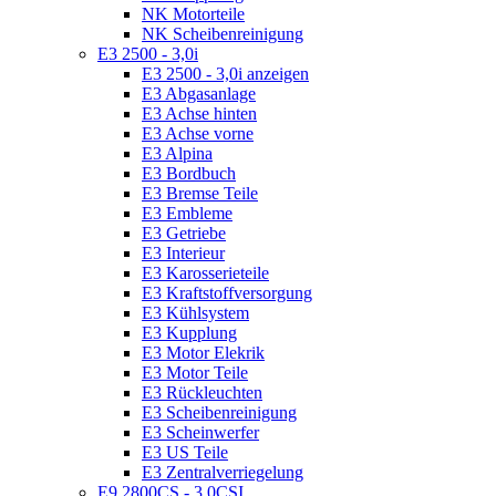
NK Motorteile
NK Scheibenreinigung
E3 2500 - 3,0i
E3 2500 - 3,0i anzeigen
E3 Abgasanlage
E3 Achse hinten
E3 Achse vorne
E3 Alpina
E3 Bordbuch
E3 Bremse Teile
E3 Embleme
E3 Getriebe
E3 Interieur
E3 Karosserieteile
E3 Kraftstoffversorgung
E3 Kühlsystem
E3 Kupplung
E3 Motor Elekrik
E3 Motor Teile
E3 Rückleuchten
E3 Scheibenreinigung
E3 Scheinwerfer
E3 US Teile
E3 Zentralverriegelung
E9 2800CS - 3,0CSI