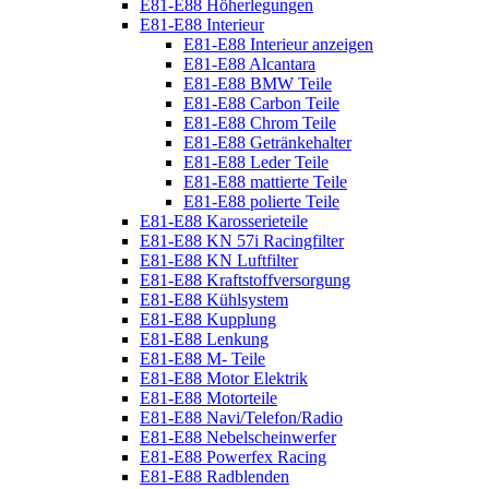
E81-E88 Höherlegungen
E81-E88 Interieur
E81-E88 Interieur anzeigen
E81-E88 Alcantara
E81-E88 BMW Teile
E81-E88 Carbon Teile
E81-E88 Chrom Teile
E81-E88 Getränkehalter
E81-E88 Leder Teile
E81-E88 mattierte Teile
E81-E88 polierte Teile
E81-E88 Karosserieteile
E81-E88 KN 57i Racingfilter
E81-E88 KN Luftfilter
E81-E88 Kraftstoffversorgung
E81-E88 Kühlsystem
E81-E88 Kupplung
E81-E88 Lenkung
E81-E88 M- Teile
E81-E88 Motor Elektrik
E81-E88 Motorteile
E81-E88 Navi/Telefon/Radio
E81-E88 Nebelscheinwerfer
E81-E88 Powerfex Racing
E81-E88 Radblenden