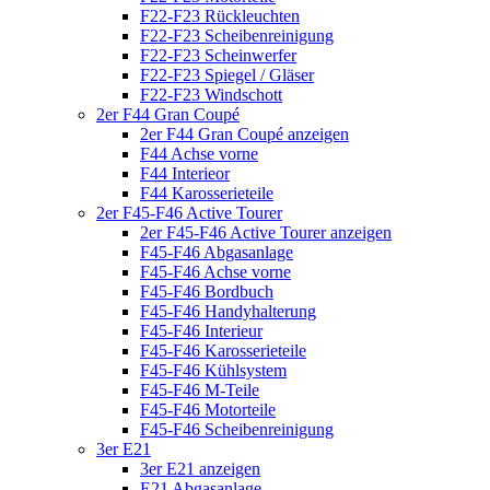
F22-F23 Rückleuchten
F22-F23 Scheibenreinigung
F22-F23 Scheinwerfer
F22-F23 Spiegel / Gläser
F22-F23 Windschott
2er F44 Gran Coupé
2er F44 Gran Coupé anzeigen
F44 Achse vorne
F44 Interieor
F44 Karosserieteile
2er F45-F46 Active Tourer
2er F45-F46 Active Tourer anzeigen
F45-F46 Abgasanlage
F45-F46 Achse vorne
F45-F46 Bordbuch
F45-F46 Handyhalterung
F45-F46 Interieur
F45-F46 Karosserieteile
F45-F46 Kühlsystem
F45-F46 M-Teile
F45-F46 Motorteile
F45-F46 Scheibenreinigung
3er E21
3er E21 anzeigen
E21 Abgasanlage