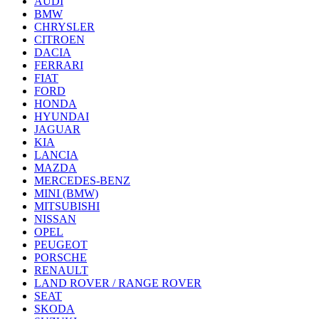
AUDI
BMW
CHRYSLER
CITROEN
DACIA
FERRARI
FIAT
FORD
HONDA
HYUNDAI
JAGUAR
KIA
LANCIA
MAZDA
MERCEDES-BENZ
MINI (BMW)
MITSUBISHI
NISSAN
OPEL
PEUGEOT
PORSCHE
RENAULT
LAND ROVER / RANGE ROVER
SEAT
SKODA