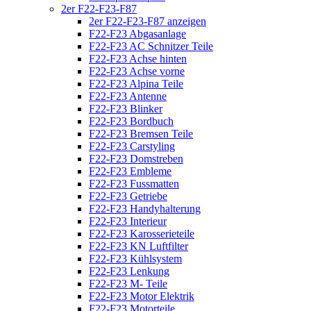
2er F22-F23-F87
2er F22-F23-F87 anzeigen
F22-F23 Abgasanlage
F22-F23 AC Schnitzer Teile
F22-F23 Achse hinten
F22-F23 Achse vorne
F22-F23 Alpina Teile
F22-F23 Antenne
F22-F23 Blinker
F22-F23 Bordbuch
F22-F23 Bremsen Teile
F22-F23 Carstyling
F22-F23 Domstreben
F22-F23 Embleme
F22-F23 Fussmatten
F22-F23 Getriebe
F22-F23 Handyhalterung
F22-F23 Interieur
F22-F23 Karosserieteile
F22-F23 KN Luftfilter
F22-F23 Kühlsystem
F22-F23 Lenkung
F22-F23 M- Teile
F22-F23 Motor Elektrik
F22-F23 Motorteile