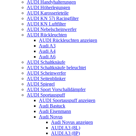
AUDI Handyhalterungen
AUDI Höherlegungen
AUDI Karosserieteile
AUDI KN 57i Racingfilter
AUDI KN Luftfilter
AUDI Nebelscheinwerfer
AUDI Rückleuchten
AUDI Rückleuchten anzeigen
Audi A3
Audi A4
Audi A6
AUDI Schaltknäufe
AUDI Schaltknäufe beleuchtet
AUDI Scheinwerfer
AUDI Seitenblinker
AUDI Spiegel
AUDI Sport Vorschalldämpfer
AUDI Sportauspuff
AUDI Sportauspuff anzeigen
Audi Bastuck
Audi Eisenmann
Audi Novus
Audi Novus anzeigen
AUDI A3 (8L)
AUDI A3 (8P)