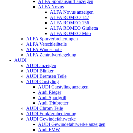
ALFA Sportauspuff anzeigen
ALFA Novus
ALFA Novus anzeigen
ALFA ROMEO 147
ALFA ROMEO 156
ALFA ROMEO Giulietta
ALFA ROMEO Mito
ALFA Spurverbreiterungen
ALFA Verschleißteile
ALFA Windschotts
ALFA Zentralverriegelung
AUDI
AUDI anzeigen
AUDI Blinker
AUDI Bremsen Teile
AUDI Carstyling
AUDI Carstyling anzeigen
Audi Rieger
Audi Sportgrill
Audi Trittbretter
AUDI Chrom Teile
AUDI Funkfernbedienung
AUDI Gewindefahrwerke
AUDI Gewindefahrwerke anzeigen
Audi FMW