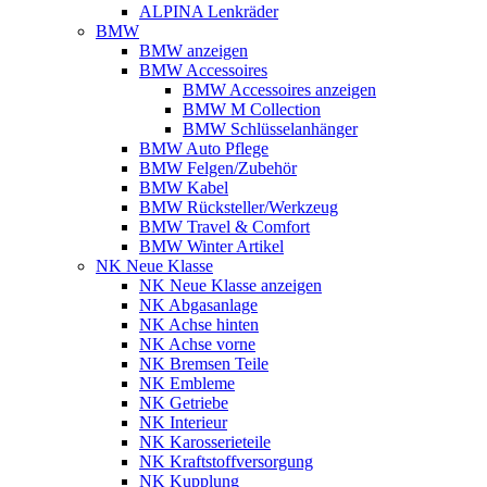
ALPINA Lenkräder
BMW
BMW anzeigen
BMW Accessoires
BMW Accessoires anzeigen
BMW M Collection
BMW Schlüsselanhänger
BMW Auto Pflege
BMW Felgen/Zubehör
BMW Kabel
BMW Rücksteller/Werkzeug
BMW Travel & Comfort
BMW Winter Artikel
NK Neue Klasse
NK Neue Klasse anzeigen
NK Abgasanlage
NK Achse hinten
NK Achse vorne
NK Bremsen Teile
NK Embleme
NK Getriebe
NK Interieur
NK Karosserieteile
NK Kraftstoffversorgung
NK Kupplung