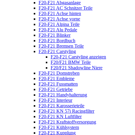
F20-F21 Abgasanlage
F20-F21 AC Schnitzer Teile
F20-F21 Achse hinten
F20-F21 Achse vorne
F20-F21 Alpina Teile
F20-F21 Alu Pedale
F20-F21 Blinker
F20-F21 Bordbuch
F20-F21 Bremsen Teile
F20-F21 Carstyling
F20-F21 Carstyling anzeigen
F20/F21 BMW Teile
F20/F21 Shadowline Niere
F20-F21 Domstreben
F20-F21 Embleme
F20-F21 Fussmatten
F20-F21 Getriebe
F20-F21 Handyhalterung
F20-F21 Interieur
F20-F21 Karosserieteile
F20-F21 KN 57i Racingfilter
F20-F21 KN Luftfilter
F20-F21 Kraftstoffversorgung
F20-F21 Kühlsystem
F20-F21 Kupplung