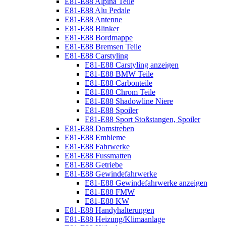
E81-E88 Alpina Teile
E81-E88 Alu Pedale
E81-E88 Antenne
E81-E88 Blinker
E81-E88 Bordmappe
E81-E88 Bremsen Teile
E81-E88 Carstyling
E81-E88 Carstyling anzeigen
E81-E88 BMW Teile
E81-E88 Carbonteile
E81-E88 Chrom Teile
E81-E88 Shadowline Niere
E81-E88 Spoiler
E81-E88 Sport Stoßstangen, Spoiler
E81-E88 Domstreben
E81-E88 Embleme
E81-E88 Fahrwerke
E81-E88 Fussmatten
E81-E88 Getriebe
E81-E88 Gewindefahrwerke
E81-E88 Gewindefahrwerke anzeigen
E81-E88 FMW
E81-E88 KW
E81-E88 Handyhalterungen
E81-E88 Heizung/Klimaanlage