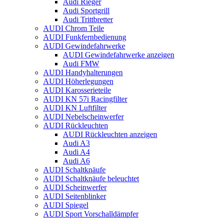
Audi Rieger
Audi Sportgrill
Audi Trittbretter
AUDI Chrom Teile
AUDI Funkfernbedienung
AUDI Gewindefahrwerke
AUDI Gewindefahrwerke anzeigen
Audi FMW
AUDI Handyhalterungen
AUDI Höherlegungen
AUDI Karosserieteile
AUDI KN 57i Racingfilter
AUDI KN Luftfilter
AUDI Nebelscheinwerfer
AUDI Rückleuchten
AUDI Rückleuchten anzeigen
Audi A3
Audi A4
Audi A6
AUDI Schaltknäufe
AUDI Schaltknäufe beleuchtet
AUDI Scheinwerfer
AUDI Seitenblinker
AUDI Spiegel
AUDI Sport Vorschalldämpfer