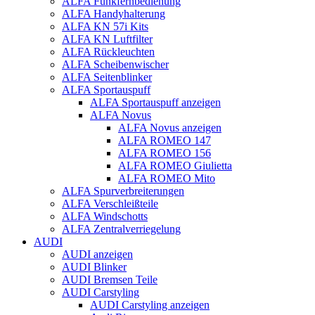
ALFA Funkfernbedienung
ALFA Handyhalterung
ALFA KN 57i Kits
ALFA KN Luftfilter
ALFA Rückleuchten
ALFA Scheibenwischer
ALFA Seitenblinker
ALFA Sportauspuff
ALFA Sportauspuff anzeigen
ALFA Novus
ALFA Novus anzeigen
ALFA ROMEO 147
ALFA ROMEO 156
ALFA ROMEO Giulietta
ALFA ROMEO Mito
ALFA Spurverbreiterungen
ALFA Verschleißteile
ALFA Windschotts
ALFA Zentralverriegelung
AUDI
AUDI anzeigen
AUDI Blinker
AUDI Bremsen Teile
AUDI Carstyling
AUDI Carstyling anzeigen