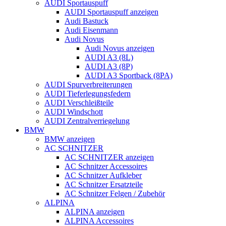
AUDI Sportauspuff
AUDI Sportauspuff anzeigen
Audi Bastuck
Audi Eisenmann
Audi Novus
Audi Novus anzeigen
AUDI A3 (8L)
AUDI A3 (8P)
AUDI A3 Sportback (8PA)
AUDI Spurverbreiterungen
AUDI Tieferlegungsfedern
AUDI Verschleißteile
AUDI Windschott
AUDI Zentralverriegelung
BMW
BMW anzeigen
AC SCHNITZER
AC SCHNITZER anzeigen
AC Schnitzer Accessoires
AC Schnitzer Aufkleber
AC Schnitzer Ersatzteile
AC Schnitzer Felgen / Zubehör
ALPINA
ALPINA anzeigen
ALPINA Accessoires