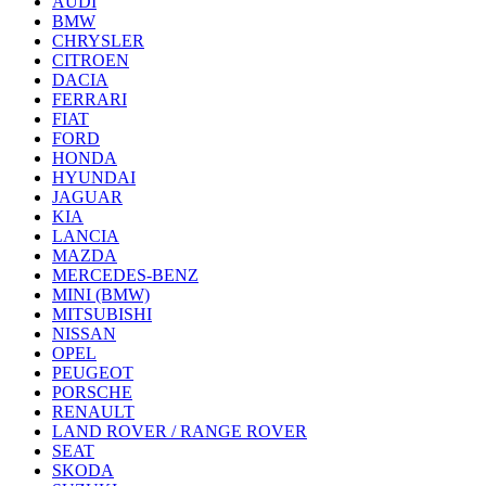
AUDI
BMW
CHRYSLER
CITROEN
DACIA
FERRARI
FIAT
FORD
HONDA
HYUNDAI
JAGUAR
KIA
LANCIA
MAZDA
MERCEDES-BENZ
MINI (BMW)
MITSUBISHI
NISSAN
OPEL
PEUGEOT
PORSCHE
RENAULT
LAND ROVER / RANGE ROVER
SEAT
SKODA