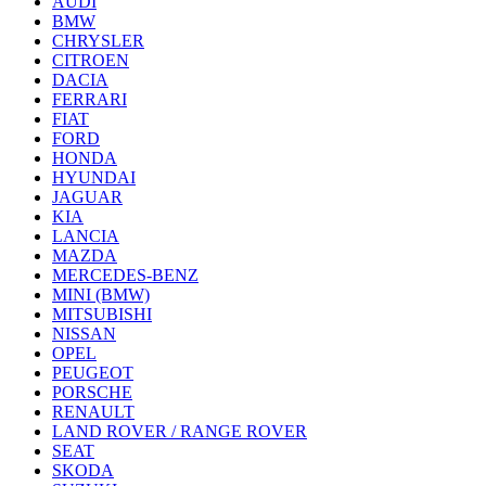
AUDI
BMW
CHRYSLER
CITROEN
DACIA
FERRARI
FIAT
FORD
HONDA
HYUNDAI
JAGUAR
KIA
LANCIA
MAZDA
MERCEDES-BENZ
MINI (BMW)
MITSUBISHI
NISSAN
OPEL
PEUGEOT
PORSCHE
RENAULT
LAND ROVER / RANGE ROVER
SEAT
SKODA