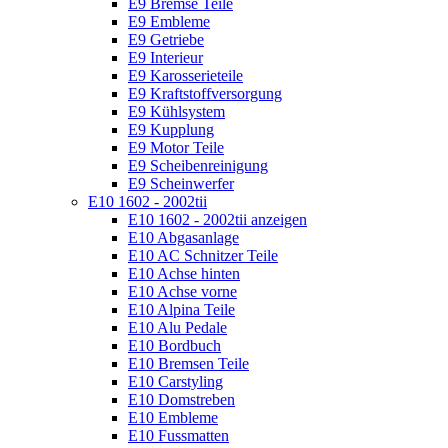
E9 Bremse Teile
E9 Embleme
E9 Getriebe
E9 Interieur
E9 Karosserieteile
E9 Kraftstoffversorgung
E9 Kühlsystem
E9 Kupplung
E9 Motor Teile
E9 Scheibenreinigung
E9 Scheinwerfer
E10 1602 - 2002tii
E10 1602 - 2002tii anzeigen
E10 Abgasanlage
E10 AC Schnitzer Teile
E10 Achse hinten
E10 Achse vorne
E10 Alpina Teile
E10 Alu Pedale
E10 Bordbuch
E10 Bremsen Teile
E10 Carstyling
E10 Domstreben
E10 Embleme
E10 Fussmatten