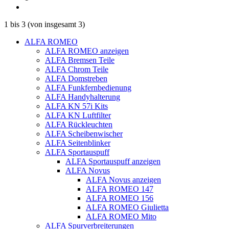
1
bis
3
(von insgesamt
3
)
ALFA ROMEO
ALFA ROMEO anzeigen
ALFA Bremsen Teile
ALFA Chrom Teile
ALFA Domstreben
ALFA Funkfernbedienung
ALFA Handyhalterung
ALFA KN 57i Kits
ALFA KN Luftfilter
ALFA Rückleuchten
ALFA Scheibenwischer
ALFA Seitenblinker
ALFA Sportauspuff
ALFA Sportauspuff anzeigen
ALFA Novus
ALFA Novus anzeigen
ALFA ROMEO 147
ALFA ROMEO 156
ALFA ROMEO Giulietta
ALFA ROMEO Mito
ALFA Spurverbreiterungen