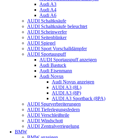
Audi A3
Audi A4
Audi A6
AUDI Schaltknäufe
AUDI Schaltknäufe beleuchtet
AUDI Scheinwerfer
AUDI Seitenblinker
AUDI Spiegel
AUDI Sport Vorschalldämpfer
AUDI Sportauspuff
AUDI Sportauspuff anzeigen
Audi Bastuck
Audi Eisenmann
Audi Novus
Audi Novus anzeigen
AUDI A3 (8L)
AUDI A3 (8P)
AUDI A3 Sportback (8PA)
AUDI Spurverbreiterungen
AUDI Tieferlegungsfedern
AUDI Verschleißteile
AUDI Windschott
AUDI Zentralverriegelung
BMW
BMW anzeigen