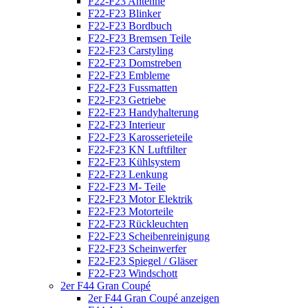
F22-F23 Antenne
F22-F23 Blinker
F22-F23 Bordbuch
F22-F23 Bremsen Teile
F22-F23 Carstyling
F22-F23 Domstreben
F22-F23 Embleme
F22-F23 Fussmatten
F22-F23 Getriebe
F22-F23 Handyhalterung
F22-F23 Interieur
F22-F23 Karosserieteile
F22-F23 KN Luftfilter
F22-F23 Kühlsystem
F22-F23 Lenkung
F22-F23 M- Teile
F22-F23 Motor Elektrik
F22-F23 Motorteile
F22-F23 Rückleuchten
F22-F23 Scheibenreinigung
F22-F23 Scheinwerfer
F22-F23 Spiegel / Gläser
F22-F23 Windschott
2er F44 Gran Coupé
2er F44 Gran Coupé anzeigen