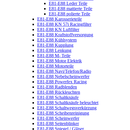
E81-E88 Leder Teile
E81-E88 mattierte Teile
E81-E88 polierte Teile
E81-E88 Karosserieteile
E81-E88 KN 57i Racingfilter
E81-E88 KN Luftfilter
E81-E88 Kraftstoffversorgung
E81-E88 Kühlsystem
E81-E88 Kupplung
E81-E88 Lenkung
E81-E88 M- Teile
E81-E88 Motor Elektrik
E81-E88 Motorteile
E81-E88 Navi/Telefon/Radio
E81-E88 Nebelscheinwerfer
E81-E88 Powerfex Racing
E81-E88 Radblenden
E81-E88 Rückleuchten
E81-E88 Schaltknäufe
E81-E88 Schaltknäufe beleuchtet
E81-E88 Schaltwegsverkürzung
E81-E88 Scheibenreinigung
E81-E88 Scheinwerfer
E81-E88 Seitenblinker
E81-E88 Spiegel / Gläser