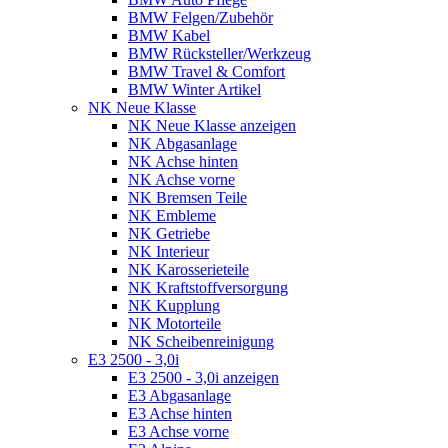
BMW Felgen/Zubehör
BMW Kabel
BMW Rücksteller/Werkzeug
BMW Travel & Comfort
BMW Winter Artikel
NK Neue Klasse
NK Neue Klasse anzeigen
NK Abgasanlage
NK Achse hinten
NK Achse vorne
NK Bremsen Teile
NK Embleme
NK Getriebe
NK Interieur
NK Karosserieteile
NK Kraftstoffversorgung
NK Kupplung
NK Motorteile
NK Scheibenreinigung
E3 2500 - 3,0i
E3 2500 - 3,0i anzeigen
E3 Abgasanlage
E3 Achse hinten
E3 Achse vorne