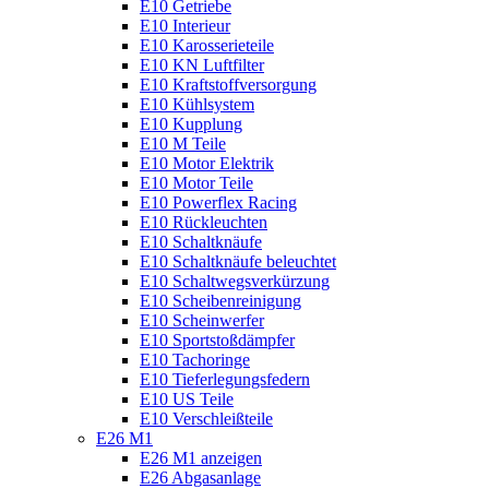
E10 Getriebe
E10 Interieur
E10 Karosserieteile
E10 KN Luftfilter
E10 Kraftstoffversorgung
E10 Kühlsystem
E10 Kupplung
E10 M Teile
E10 Motor Elektrik
E10 Motor Teile
E10 Powerflex Racing
E10 Rückleuchten
E10 Schaltknäufe
E10 Schaltknäufe beleuchtet
E10 Schaltwegsverkürzung
E10 Scheibenreinigung
E10 Scheinwerfer
E10 Sportstoßdämpfer
E10 Tachoringe
E10 Tieferlegungsfedern
E10 US Teile
E10 Verschleißteile
E26 M1
E26 M1 anzeigen
E26 Abgasanlage