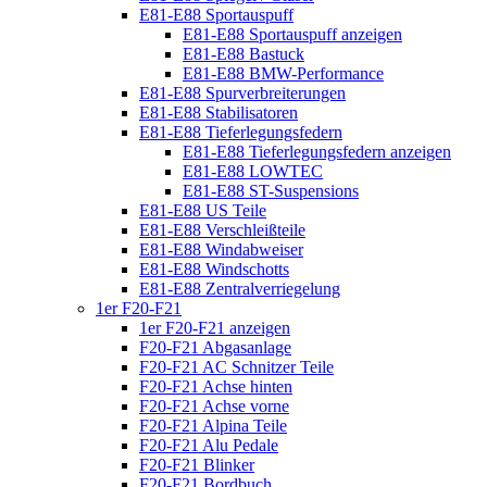
E81-E88 Sportauspuff
E81-E88 Sportauspuff anzeigen
E81-E88 Bastuck
E81-E88 BMW-Performance
E81-E88 Spurverbreiterungen
E81-E88 Stabilisatoren
E81-E88 Tieferlegungsfedern
E81-E88 Tieferlegungsfedern anzeigen
E81-E88 LOWTEC
E81-E88 ST-Suspensions
E81-E88 US Teile
E81-E88 Verschleißteile
E81-E88 Windabweiser
E81-E88 Windschotts
E81-E88 Zentralverriegelung
1er F20-F21
1er F20-F21 anzeigen
F20-F21 Abgasanlage
F20-F21 AC Schnitzer Teile
F20-F21 Achse hinten
F20-F21 Achse vorne
F20-F21 Alpina Teile
F20-F21 Alu Pedale
F20-F21 Blinker
F20-F21 Bordbuch