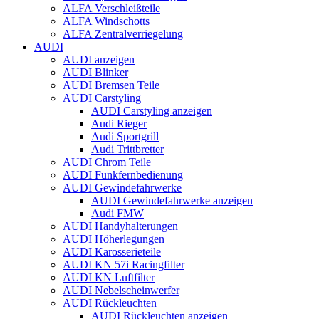
ALFA Verschleißteile
ALFA Windschotts
ALFA Zentralverriegelung
AUDI
AUDI anzeigen
AUDI Blinker
AUDI Bremsen Teile
AUDI Carstyling
AUDI Carstyling anzeigen
Audi Rieger
Audi Sportgrill
Audi Trittbretter
AUDI Chrom Teile
AUDI Funkfernbedienung
AUDI Gewindefahrwerke
AUDI Gewindefahrwerke anzeigen
Audi FMW
AUDI Handyhalterungen
AUDI Höherlegungen
AUDI Karosserieteile
AUDI KN 57i Racingfilter
AUDI KN Luftfilter
AUDI Nebelscheinwerfer
AUDI Rückleuchten
AUDI Rückleuchten anzeigen