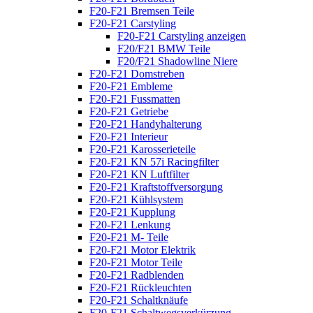
F20-F21 Bremsen Teile
F20-F21 Carstyling
F20-F21 Carstyling anzeigen
F20/F21 BMW Teile
F20/F21 Shadowline Niere
F20-F21 Domstreben
F20-F21 Embleme
F20-F21 Fussmatten
F20-F21 Getriebe
F20-F21 Handyhalterung
F20-F21 Interieur
F20-F21 Karosserieteile
F20-F21 KN 57i Racingfilter
F20-F21 KN Luftfilter
F20-F21 Kraftstoffversorgung
F20-F21 Kühlsystem
F20-F21 Kupplung
F20-F21 Lenkung
F20-F21 M- Teile
F20-F21 Motor Elektrik
F20-F21 Motor Teile
F20-F21 Radblenden
F20-F21 Rückleuchten
F20-F21 Schaltknäufe
F20-F21 Schaltwegsverkürzung