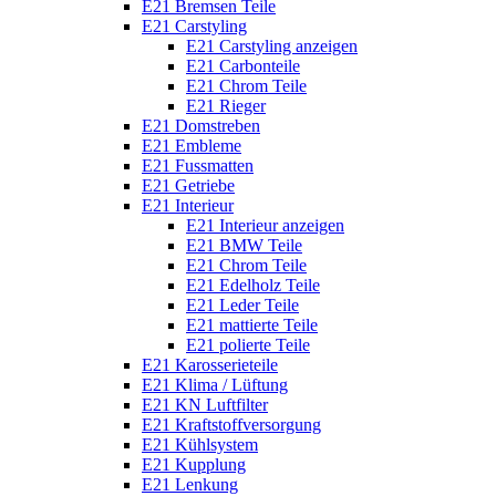
E21 Bremsen Teile
E21 Carstyling
E21 Carstyling anzeigen
E21 Carbonteile
E21 Chrom Teile
E21 Rieger
E21 Domstreben
E21 Embleme
E21 Fussmatten
E21 Getriebe
E21 Interieur
E21 Interieur anzeigen
E21 BMW Teile
E21 Chrom Teile
E21 Edelholz Teile
E21 Leder Teile
E21 mattierte Teile
E21 polierte Teile
E21 Karosserieteile
E21 Klima / Lüftung
E21 KN Luftfilter
E21 Kraftstoffversorgung
E21 Kühlsystem
E21 Kupplung
E21 Lenkung