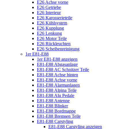
E26 Achse vorne
E26 Getriebe
E26 Interieur
E26 Karosserieteile
E26 Kühlsystem
E26 Kupplung
E26 Lenkung
E26 Motor Teile
E26 Rückleuchten
E26 Scheibenreinigung
1er E81-E88
1er E81-E88 anzeigen
E81-E88 Abgasanlage
E81-E88 AC Schnitzer Teile
E81-E88 Achse hinten
E81-E88 Achse vorne
E81-E88 Alarmanlagen
E81-E88 Alpina Teile
E81-E88 Alu Pedale
E81-E88 Antenne
E81-E88 Blinker
E81-E88 Bordmappe
E81-E88 Bremsen Teile
E81-E88 Carstyling
E81-E88 Carstyling anzeigen