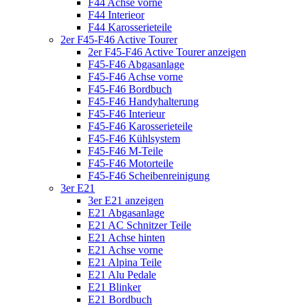
F44 Achse vorne
F44 Interieor
F44 Karosserieteile
2er F45-F46 Active Tourer
2er F45-F46 Active Tourer anzeigen
F45-F46 Abgasanlage
F45-F46 Achse vorne
F45-F46 Bordbuch
F45-F46 Handyhalterung
F45-F46 Interieur
F45-F46 Karosserieteile
F45-F46 Kühlsystem
F45-F46 M-Teile
F45-F46 Motorteile
F45-F46 Scheibenreinigung
3er E21
3er E21 anzeigen
E21 Abgasanlage
E21 AC Schnitzer Teile
E21 Achse hinten
E21 Achse vorne
E21 Alpina Teile
E21 Alu Pedale
E21 Blinker
E21 Bordbuch