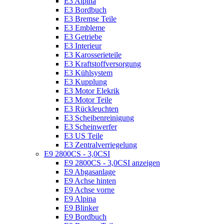
E3 Alpina
E3 Bordbuch
E3 Bremse Teile
E3 Embleme
E3 Getriebe
E3 Interieur
E3 Karosserieteile
E3 Kraftstoffversorgung
E3 Kühlsystem
E3 Kupplung
E3 Motor Elekrik
E3 Motor Teile
E3 Rückleuchten
E3 Scheibenreinigung
E3 Scheinwerfer
E3 US Teile
E3 Zentralverriegelung
E9 2800CS - 3,0CSI
E9 2800CS - 3,0CSI anzeigen
E9 Abgasanlage
E9 Achse hinten
E9 Achse vorne
E9 Alpina
E9 Blinker
E9 Bordbuch