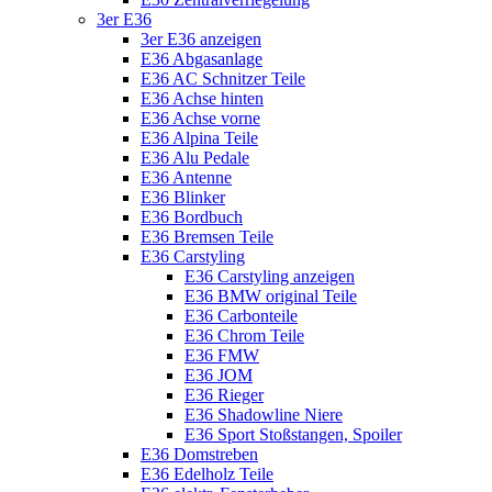
3er E36
3er E36 anzeigen
E36 Abgasanlage
E36 AC Schnitzer Teile
E36 Achse hinten
E36 Achse vorne
E36 Alpina Teile
E36 Alu Pedale
E36 Antenne
E36 Blinker
E36 Bordbuch
E36 Bremsen Teile
E36 Carstyling
E36 Carstyling anzeigen
E36 BMW original Teile
E36 Carbonteile
E36 Chrom Teile
E36 FMW
E36 JOM
E36 Rieger
E36 Shadowline Niere
E36 Sport Stoßstangen, Spoiler
E36 Domstreben
E36 Edelholz Teile