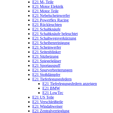
E21 M- Teile
E21 Motor Elektrik
E21 Motor Teile
E21 Nebelscheinwerfer
E21 Powerflex Racing
E21 Rückleuchten
E21 Schaltknäufe
E21 Schaltknäufe beleuchtet
E21 Schaltwegsverkürzung
E21 Scheibenreinigung
E21 Scheinwerfer
E21 Seitenblinker
E21 Sitzheizung
E21 Spiegelgläser
E21 Sportauspuff
E21 Spurverbreiterungen
E21 Stoßdämpfer
E21 Tieferlegungsfedern
E21 Tieferlegungsfedern anzeigen
E21 BMW
E21 LowTec
E21 US Teile
E21 Verschleißteile
E21 Windabweiser
E21 Zentralverrieglung