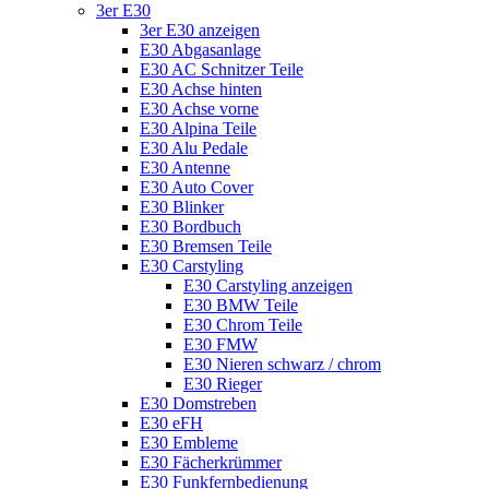
3er E30
3er E30 anzeigen
E30 Abgasanlage
E30 AC Schnitzer Teile
E30 Achse hinten
E30 Achse vorne
E30 Alpina Teile
E30 Alu Pedale
E30 Antenne
E30 Auto Cover
E30 Blinker
E30 Bordbuch
E30 Bremsen Teile
E30 Carstyling
E30 Carstyling anzeigen
E30 BMW Teile
E30 Chrom Teile
E30 FMW
E30 Nieren schwarz / chrom
E30 Rieger
E30 Domstreben
E30 eFH
E30 Embleme
E30 Fächerkrümmer
E30 Funkfernbedienung