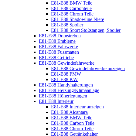
E81-E88 BMW Teile
E81-E88 Carbonteile
E81-E88 Chrom Teile
E81-E88 Shadowline Niere
E81-E88 Spoiler
E81-E88 Sport Stoßstangen, Spoiler
E81-E88 Domstreben
E81-E88 Embleme
E81-E88 Fahrwerke
E81-E88 Fussmatten
E81-E88 Getriebe
E81-E88 Gewindefahrwerke
E81-E88 Gewindefahrwerke anzeigen
E81-E88 FMW
E81-E88 KW
E81-E88 Handyhalterungen
E81-E88 Heizung/Klimaanlage
E81-E88 Höherlegungen
E81-E88 Interieur
E81-E88 Interieur anzeigen
E81-E88 Alcantara
E81-E88 BMW Teile
E81-E88 Carbon Teile
E81-E88 Chrom Teile
E81-E88 Getränkehalter