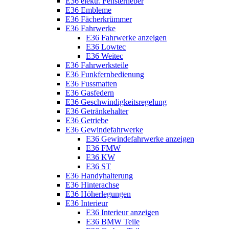
E36 elektr. Fensterheber
E36 Embleme
E36 Fächerkrümmer
E36 Fahrwerke
E36 Fahrwerke anzeigen
E36 Lowtec
E36 Weitec
E36 Fahrwerksteile
E36 Funkfernbedienung
E36 Fussmatten
E36 Gasfedern
E36 Geschwindigkeitsregelung
E36 Getränkehalter
E36 Getriebe
E36 Gewindefahrwerke
E36 Gewindefahrwerke anzeigen
E36 FMW
E36 KW
E36 ST
E36 Handyhalterung
E36 Hinterachse
E36 Höherlegungen
E36 Interieur
E36 Interieur anzeigen
E36 BMW Teile