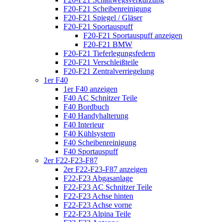
F20-F21 Scheibenreinigung
F20-F21 Spiegel / Gläser
F20-F21 Sportauspuff
F20-F21 Sportauspuff anzeigen
F20-F21 BMW
F20-F21 Tieferlegungsfedern
F20-F21 Verschleißteile
F20-F21 Zentralverriegelung
1er F40
1er F40 anzeigen
F40 AC Schnitzer Teile
F40 Bordbuch
F40 Handyhalterung
F40 Interieur
F40 Kühlsystem
F40 Scheibenreinigung
F40 Sportauspuff
2er F22-F23-F87
2er F22-F23-F87 anzeigen
F22-F23 Abgasanlage
F22-F23 AC Schnitzer Teile
F22-F23 Achse hinten
F22-F23 Achse vorne
F22-F23 Alpina Teile