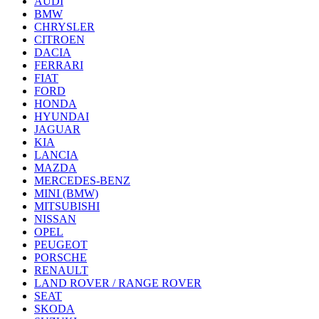
AUDI
BMW
CHRYSLER
CITROEN
DACIA
FERRARI
FIAT
FORD
HONDA
HYUNDAI
JAGUAR
KIA
LANCIA
MAZDA
MERCEDES-BENZ
MINI (BMW)
MITSUBISHI
NISSAN
OPEL
PEUGEOT
PORSCHE
RENAULT
LAND ROVER / RANGE ROVER
SEAT
SKODA