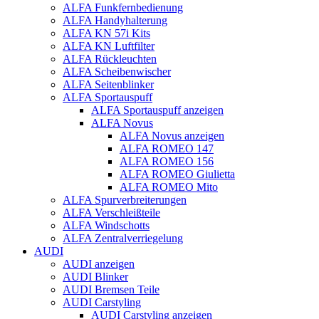
ALFA Funkfernbedienung
ALFA Handyhalterung
ALFA KN 57i Kits
ALFA KN Luftfilter
ALFA Rückleuchten
ALFA Scheibenwischer
ALFA Seitenblinker
ALFA Sportauspuff
ALFA Sportauspuff anzeigen
ALFA Novus
ALFA Novus anzeigen
ALFA ROMEO 147
ALFA ROMEO 156
ALFA ROMEO Giulietta
ALFA ROMEO Mito
ALFA Spurverbreiterungen
ALFA Verschleißteile
ALFA Windschotts
ALFA Zentralverriegelung
AUDI
AUDI anzeigen
AUDI Blinker
AUDI Bremsen Teile
AUDI Carstyling
AUDI Carstyling anzeigen