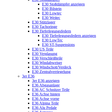
E30 Stoßdämpfer anzeigen
E30 Bilstein
E30 Lowtec
E30 Weitec
E30 Stützlager
E30 Tachoringe
E30 Tieferlegungsfedern
E30 Tieferlegungsfedern anzeigen
E30 LowTec
E30 ST-Suspensions
E30 US Teile
E30 Verglasung
E30 Verschleißteile
E30 Windabweiser
E30 Windschott/Verdeck
E30 Zentralverriegelung
3er E36
3er E36 anzeigen
E36 Abgasanlage
E36 AC Schnitzer Teile
E36 Achse hinten
E36 Achse vorne
E36 Alpina Teile
E36 Alu Pedale