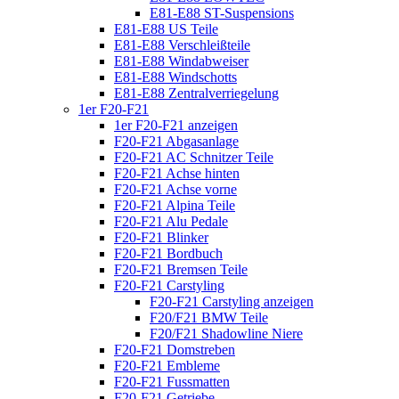
E81-E88 ST-Suspensions
E81-E88 US Teile
E81-E88 Verschleißteile
E81-E88 Windabweiser
E81-E88 Windschotts
E81-E88 Zentralverriegelung
1er F20-F21
1er F20-F21 anzeigen
F20-F21 Abgasanlage
F20-F21 AC Schnitzer Teile
F20-F21 Achse hinten
F20-F21 Achse vorne
F20-F21 Alpina Teile
F20-F21 Alu Pedale
F20-F21 Blinker
F20-F21 Bordbuch
F20-F21 Bremsen Teile
F20-F21 Carstyling
F20-F21 Carstyling anzeigen
F20/F21 BMW Teile
F20/F21 Shadowline Niere
F20-F21 Domstreben
F20-F21 Embleme
F20-F21 Fussmatten
F20-F21 Getriebe