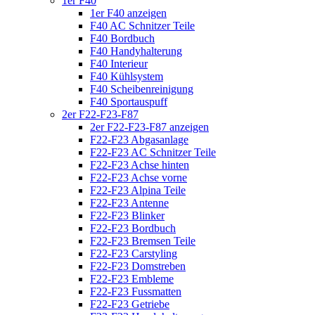
1er F40
1er F40 anzeigen
F40 AC Schnitzer Teile
F40 Bordbuch
F40 Handyhalterung
F40 Interieur
F40 Kühlsystem
F40 Scheibenreinigung
F40 Sportauspuff
2er F22-F23-F87
2er F22-F23-F87 anzeigen
F22-F23 Abgasanlage
F22-F23 AC Schnitzer Teile
F22-F23 Achse hinten
F22-F23 Achse vorne
F22-F23 Alpina Teile
F22-F23 Antenne
F22-F23 Blinker
F22-F23 Bordbuch
F22-F23 Bremsen Teile
F22-F23 Carstyling
F22-F23 Domstreben
F22-F23 Embleme
F22-F23 Fussmatten
F22-F23 Getriebe