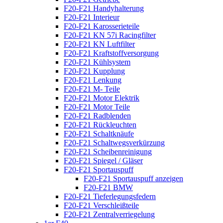
F20-F21 Handyhalterung
F20-F21 Interieur
F20-F21 Karosserieteile
F20-F21 KN 57i Racingfilter
F20-F21 KN Luftfilter
F20-F21 Kraftstoffversorgung
F20-F21 Kühlsystem
F20-F21 Kupplung
F20-F21 Lenkung
F20-F21 M- Teile
F20-F21 Motor Elektrik
F20-F21 Motor Teile
F20-F21 Radblenden
F20-F21 Rückleuchten
F20-F21 Schaltknäufe
F20-F21 Schaltwegsverkürzung
F20-F21 Scheibenreinigung
F20-F21 Spiegel / Gläser
F20-F21 Sportauspuff
F20-F21 Sportauspuff anzeigen
F20-F21 BMW
F20-F21 Tieferlegungsfedern
F20-F21 Verschleißteile
F20-F21 Zentralverriegelung