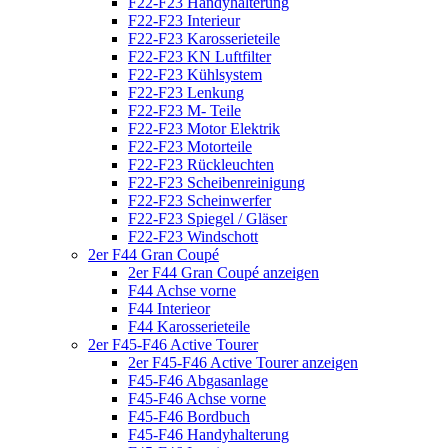
F22-F23 Handyhalterung
F22-F23 Interieur
F22-F23 Karosserieteile
F22-F23 KN Luftfilter
F22-F23 Kühlsystem
F22-F23 Lenkung
F22-F23 M- Teile
F22-F23 Motor Elektrik
F22-F23 Motorteile
F22-F23 Rückleuchten
F22-F23 Scheibenreinigung
F22-F23 Scheinwerfer
F22-F23 Spiegel / Gläser
F22-F23 Windschott
2er F44 Gran Coupé
2er F44 Gran Coupé anzeigen
F44 Achse vorne
F44 Interieor
F44 Karosserieteile
2er F45-F46 Active Tourer
2er F45-F46 Active Tourer anzeigen
F45-F46 Abgasanlage
F45-F46 Achse vorne
F45-F46 Bordbuch
F45-F46 Handyhalterung