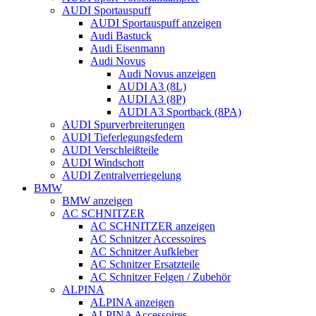
AUDI Sportauspuff
AUDI Sportauspuff anzeigen
Audi Bastuck
Audi Eisenmann
Audi Novus
Audi Novus anzeigen
AUDI A3 (8L)
AUDI A3 (8P)
AUDI A3 Sportback (8PA)
AUDI Spurverbreiterungen
AUDI Tieferlegungsfedern
AUDI Verschleißteile
AUDI Windschott
AUDI Zentralverriegelung
BMW
BMW anzeigen
AC SCHNITZER
AC SCHNITZER anzeigen
AC Schnitzer Accessoires
AC Schnitzer Aufkleber
AC Schnitzer Ersatzteile
AC Schnitzer Felgen / Zubehör
ALPINA
ALPINA anzeigen
ALPINA Accessoires