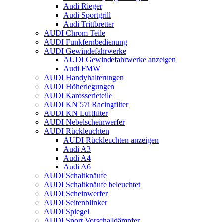
Audi Rieger
Audi Sportgrill
Audi Trittbretter
AUDI Chrom Teile
AUDI Funkfernbedienung
AUDI Gewindefahrwerke
AUDI Gewindefahrwerke anzeigen
Audi FMW
AUDI Handyhalterungen
AUDI Höherlegungen
AUDI Karosserieteile
AUDI KN 57i Racingfilter
AUDI KN Luftfilter
AUDI Nebelscheinwerfer
AUDI Rückleuchten
AUDI Rückleuchten anzeigen
Audi A3
Audi A4
Audi A6
AUDI Schaltknäufe
AUDI Schaltknäufe beleuchtet
AUDI Scheinwerfer
AUDI Seitenblinker
AUDI Spiegel
AUDI Sport Vorschalldämpfer