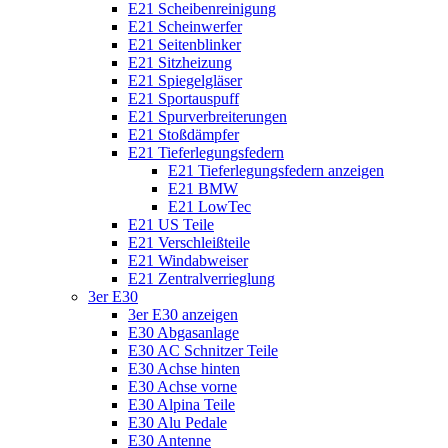
E21 Scheibenreinigung
E21 Scheinwerfer
E21 Seitenblinker
E21 Sitzheizung
E21 Spiegelgläser
E21 Sportauspuff
E21 Spurverbreiterungen
E21 Stoßdämpfer
E21 Tieferlegungsfedern
E21 Tieferlegungsfedern anzeigen
E21 BMW
E21 LowTec
E21 US Teile
E21 Verschleißteile
E21 Windabweiser
E21 Zentralverrieglung
3er E30
3er E30 anzeigen
E30 Abgasanlage
E30 AC Schnitzer Teile
E30 Achse hinten
E30 Achse vorne
E30 Alpina Teile
E30 Alu Pedale
E30 Antenne