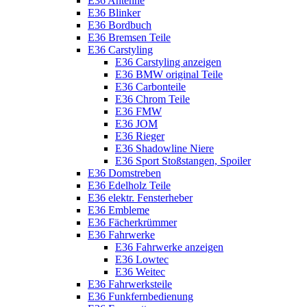
E36 Antenne
E36 Blinker
E36 Bordbuch
E36 Bremsen Teile
E36 Carstyling
E36 Carstyling anzeigen
E36 BMW original Teile
E36 Carbonteile
E36 Chrom Teile
E36 FMW
E36 JOM
E36 Rieger
E36 Shadowline Niere
E36 Sport Stoßstangen, Spoiler
E36 Domstreben
E36 Edelholz Teile
E36 elektr. Fensterheber
E36 Embleme
E36 Fächerkrümmer
E36 Fahrwerke
E36 Fahrwerke anzeigen
E36 Lowtec
E36 Weitec
E36 Fahrwerksteile
E36 Funkfernbedienung