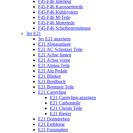
F45-F46 Interieur
F45-F46 Karosserieteile
F45-F46 Kühlsystem
F45-F46 M-Teile
F45-F46 Motorteile
F45-F46 Scheibenreinigung
3er E21
3er E21 anzeigen
E21 Abgasanlage
E21 AC Schnitzer Teile
E21 Achse hinten
E21 Achse vorne
E21 Alpina Teile
E21 Alu Pedale
E21 Blinker
E21 Bordbuch
E21 Bremsen Teile
E21 Carstyling
E21 Carstyling anzeigen
E21 Carbonteile
E21 Chrom Teile
E21 Rieger
E21 Domstreben
E21 Embleme
E21 Fussmatten