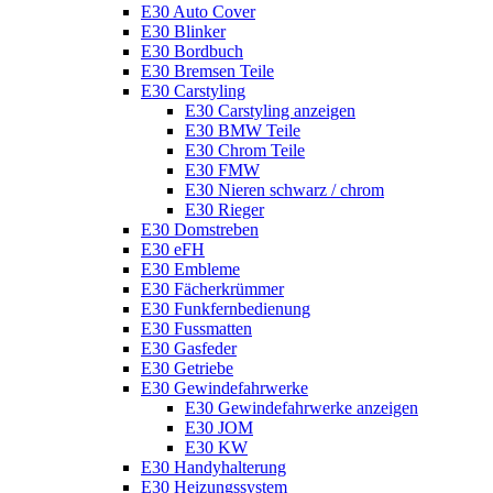
E30 Auto Cover
E30 Blinker
E30 Bordbuch
E30 Bremsen Teile
E30 Carstyling
E30 Carstyling anzeigen
E30 BMW Teile
E30 Chrom Teile
E30 FMW
E30 Nieren schwarz / chrom
E30 Rieger
E30 Domstreben
E30 eFH
E30 Embleme
E30 Fächerkrümmer
E30 Funkfernbedienung
E30 Fussmatten
E30 Gasfeder
E30 Getriebe
E30 Gewindefahrwerke
E30 Gewindefahrwerke anzeigen
E30 JOM
E30 KW
E30 Handyhalterung
E30 Heizungssystem