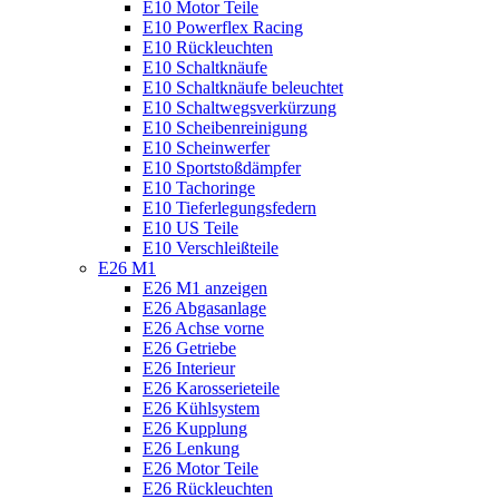
E10 Motor Teile
E10 Powerflex Racing
E10 Rückleuchten
E10 Schaltknäufe
E10 Schaltknäufe beleuchtet
E10 Schaltwegsverkürzung
E10 Scheibenreinigung
E10 Scheinwerfer
E10 Sportstoßdämpfer
E10 Tachoringe
E10 Tieferlegungsfedern
E10 US Teile
E10 Verschleißteile
E26 M1
E26 M1 anzeigen
E26 Abgasanlage
E26 Achse vorne
E26 Getriebe
E26 Interieur
E26 Karosserieteile
E26 Kühlsystem
E26 Kupplung
E26 Lenkung
E26 Motor Teile
E26 Rückleuchten