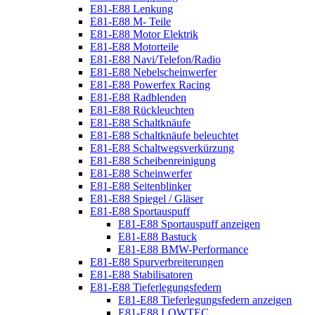
E81-E88 Lenkung
E81-E88 M- Teile
E81-E88 Motor Elektrik
E81-E88 Motorteile
E81-E88 Navi/Telefon/Radio
E81-E88 Nebelscheinwerfer
E81-E88 Powerfex Racing
E81-E88 Radblenden
E81-E88 Rückleuchten
E81-E88 Schaltknäufe
E81-E88 Schaltknäufe beleuchtet
E81-E88 Schaltwegsverkürzung
E81-E88 Scheibenreinigung
E81-E88 Scheinwerfer
E81-E88 Seitenblinker
E81-E88 Spiegel / Gläser
E81-E88 Sportauspuff
E81-E88 Sportauspuff anzeigen
E81-E88 Bastuck
E81-E88 BMW-Performance
E81-E88 Spurverbreiterungen
E81-E88 Stabilisatoren
E81-E88 Tieferlegungsfedern
E81-E88 Tieferlegungsfedern anzeigen
E81-E88 LOWTEC