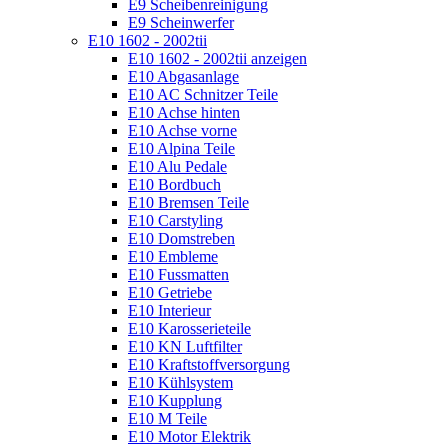
E9 Scheibenreinigung
E9 Scheinwerfer
E10 1602 - 2002tii
E10 1602 - 2002tii anzeigen
E10 Abgasanlage
E10 AC Schnitzer Teile
E10 Achse hinten
E10 Achse vorne
E10 Alpina Teile
E10 Alu Pedale
E10 Bordbuch
E10 Bremsen Teile
E10 Carstyling
E10 Domstreben
E10 Embleme
E10 Fussmatten
E10 Getriebe
E10 Interieur
E10 Karosserieteile
E10 KN Luftfilter
E10 Kraftstoffversorgung
E10 Kühlsystem
E10 Kupplung
E10 M Teile
E10 Motor Elektrik