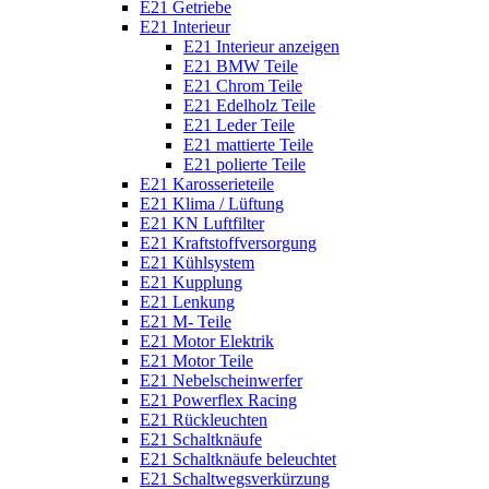
E21 Getriebe
E21 Interieur
E21 Interieur anzeigen
E21 BMW Teile
E21 Chrom Teile
E21 Edelholz Teile
E21 Leder Teile
E21 mattierte Teile
E21 polierte Teile
E21 Karosserieteile
E21 Klima / Lüftung
E21 KN Luftfilter
E21 Kraftstoffversorgung
E21 Kühlsystem
E21 Kupplung
E21 Lenkung
E21 M- Teile
E21 Motor Elektrik
E21 Motor Teile
E21 Nebelscheinwerfer
E21 Powerflex Racing
E21 Rückleuchten
E21 Schaltknäufe
E21 Schaltknäufe beleuchtet
E21 Schaltwegsverkürzung