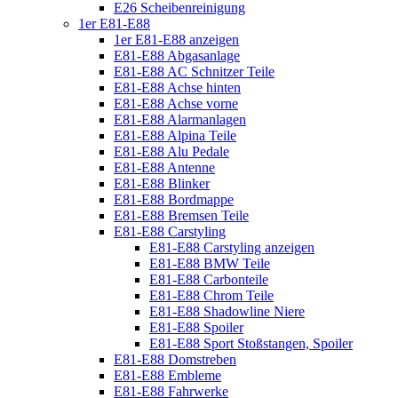
E26 Scheibenreinigung
1er E81-E88
1er E81-E88 anzeigen
E81-E88 Abgasanlage
E81-E88 AC Schnitzer Teile
E81-E88 Achse hinten
E81-E88 Achse vorne
E81-E88 Alarmanlagen
E81-E88 Alpina Teile
E81-E88 Alu Pedale
E81-E88 Antenne
E81-E88 Blinker
E81-E88 Bordmappe
E81-E88 Bremsen Teile
E81-E88 Carstyling
E81-E88 Carstyling anzeigen
E81-E88 BMW Teile
E81-E88 Carbonteile
E81-E88 Chrom Teile
E81-E88 Shadowline Niere
E81-E88 Spoiler
E81-E88 Sport Stoßstangen, Spoiler
E81-E88 Domstreben
E81-E88 Embleme
E81-E88 Fahrwerke