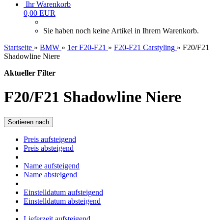
Ihr Warenkorb
0,00 EUR
Sie haben noch keine Artikel in Ihrem Warenkorb.
Startseite
»
BMW
»
1er F20-F21
»
F20-F21 Carstyling
»
F20/F21
Shadowline Niere
Aktueller Filter
F20/F21 Shadowline Niere
Sortieren nach
Preis aufsteigend
Preis absteigend
Name aufsteigend
Name absteigend
Einstelldatum aufsteigend
Einstelldatum absteigend
Lieferzeit aufsteigend