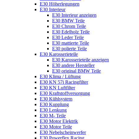
E30 Höherlegungen
E30 Interieur
E30 Interieur anzeigen
E30 BMW Teile
E30 Chrom Teile
E30 Edelholz Teile
E30 Leder Teile
E30 mattierte Teile
E30 polierte Teile
E30 Karosserieteile
E30 Karosserieteile anzeigen
E30 andere Hersteller
E30 original BMW Teile
E30 Klima / Lüftung
E30 KN 57i Racingfilter
E30 KN Luftfilter
E30 Kraftstoffversorgung
E30 Kühlsystem
E30 Kupplung
E30 Lenkung
E30 M- Teile
E30 Motor Elektrik
E30 Motor Teile
E30 Nebelscheinwerfer
E30 Powerflex Racing