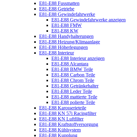
E81-E88 Fussmatten
E81-E88 Getriebe
E81-E88 Gewindefahrwerke
E81-E88 Gewindefahrwerke anzeigen
E81-E88 FMW
E81-E88 KW
E81-E88 Handyhalterungen
E81-E88 Heizung/Klimaanlage
E81-E88 Höherlegungen
E81-E88 Interieur
E81-E88 Interieur anzeigen
E81-E88 Alcantara
E81-E88 BMW Teile
E81-E88 Carbon Teile
E81-E88 Chrom Teile
E81-E88 Getränkehalter
E81-E88 Leder Teile
E81-E88 mattierte Teile
E81-E88 polierte Teile
E81-E88 Karosserieteile
E81-E88 KN 57i Racingfilter
E81-E88 KN Luftfilter
E81-E88 Kraftstoffversorgung
E81-E88 Kühlsystem
E81-E88 Kupplung