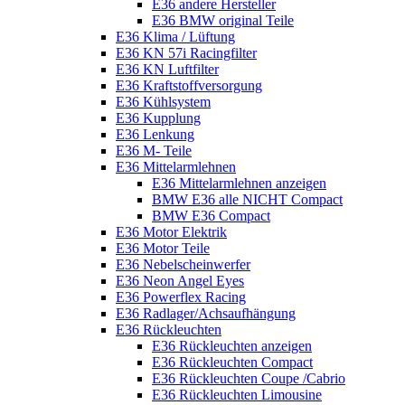
E36 andere Hersteller
E36 BMW original Teile
E36 Klima / Lüftung
E36 KN 57i Racingfilter
E36 KN Luftfilter
E36 Kraftstoffversorgung
E36 Kühlsystem
E36 Kupplung
E36 Lenkung
E36 M- Teile
E36 Mittelarmlehnen
E36 Mittelarmlehnen anzeigen
BMW E36 alle NICHT Compact
BMW E36 Compact
E36 Motor Elektrik
E36 Motor Teile
E36 Nebelscheinwerfer
E36 Neon Angel Eyes
E36 Powerflex Racing
E36 Radlager/Achsaufhängung
E36 Rückleuchten
E36 Rückleuchten anzeigen
E36 Rückleuchten Compact
E36 Rückleuchten Coupe /Cabrio
E36 Rückleuchten Limousine