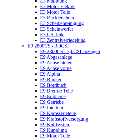
E3 Kupplung
E3 Motor Elekrik
E3 Motor Teile
E3 Rückleuchten
E3 Scheibenreinigung
E3 Scheinwerfer
E3 US Teile
E3 Zentralverriegelung
E9 2800CS - 3,0CSI
E9 2800CS - 3,0CSI anzeigen
E9 Abgasanlage
E9 Achse hinten
E9 Achse vorne
E9 Alpina
E9 Blinker
E9 Bordbuch
E9 Bremse Teile
E9 Embleme
E9 Getriebe
E9 Interieur
E9 Karosserieteile
E9 Kraftstoffversorgung
E9 Kühlsystem
E9 Kupplung
E9 Motor Teile