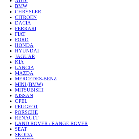
AUDI
BMW
CHRYSLER
CITROEN
DACIA
FERRARI
FIAT
FORD
HONDA
HYUNDAI
JAGUAR
KIA
LANCIA
MAZDA
MERCEDES-BENZ
MINI (BMW)
MITSUBISHI
NISSAN
OPEL
PEUGEOT
PORSCHE
RENAULT
LAND ROVER / RANGE ROVER
SEAT
SKODA