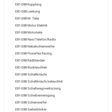
E81-E88 Kupplung
E81-E88 Lenkung
E81-E88 M- Teile
E81-E88 Motor Elektrik
E81-E88 Motorteile
E81-E88 Navi/Telefon/Radio
E81-E88 Nebelscheinwerfer
E81-E88 Powerfex Racing
E81-E88 Radblenden
E81-E88 Rückleuchten
E81-E88 Schaltknäufe
E81-E88 Schaltknäufe beleuchtet
E81-E88 Schaltwegsverkürzung
E81-E88 Scheibenreinigung
E81-E88 Scheinwerfer
E81-E88 Seitenblinker