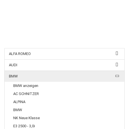
ALFA ROMEO
AUDI
BMW
BMW anzeigen
AC SCHNITZER
ALPINA
BMW
NK Neue Klasse
E3 2500 - 3,0i