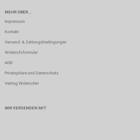
MEHR ÜBER...
Impressum
Kontakt
Versand- & Zahlungsbedingungen
Widerrufsformular
AGB
Privatsphäre und Datenschutz
Vertrag Widerrufen
WIR VERSENDEN MIT