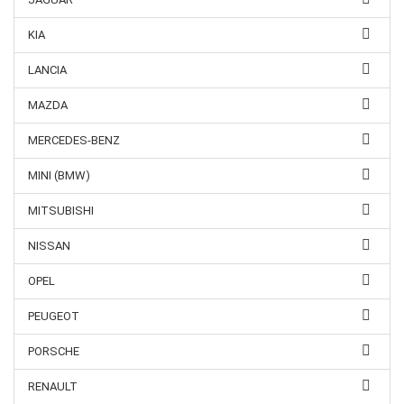
KIA
LANCIA
MAZDA
MERCEDES-BENZ
MINI (BMW)
MITSUBISHI
NISSAN
OPEL
PEUGEOT
PORSCHE
RENAULT