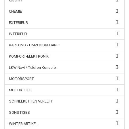
CARHIFI
CHEMIE
EXTERIEUR
INTERIEUR
KARTONS / UMZUGSBEDARF
KOMFORT-ELEKTRONIK
LKW Navi / Telefon Konsolen
MOTORSPORT
MOTORTEILE
SCHNEEKETTEN VERLEIH
SONSTIGES
WINTER ARTIKEL