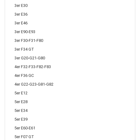
3er E30
3er E36
3er E46
3er E90-E93
3er F30-F31-F80
3er F34 GT
3er G20-G21-G80
4er F32-F33-F82-F83
4er F36 GC
4er G22-G23-G81-G82
5er E12
5er E28
5er E34
5er E39
5er E60-E61
5er F07 GT