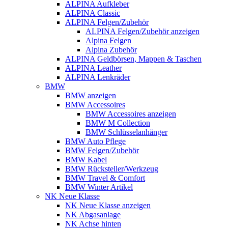
ALPINA Aufkleber
ALPINA Classic
ALPINA Felgen/Zubehör
ALPINA Felgen/Zubehör anzeigen
Alpina Felgen
Alpina Zubehör
ALPINA Geldbörsen, Mappen & Taschen
ALPINA Leather
ALPINA Lenkräder
BMW
BMW anzeigen
BMW Accessoires
BMW Accessoires anzeigen
BMW M Collection
BMW Schlüsselanhänger
BMW Auto Pflege
BMW Felgen/Zubehör
BMW Kabel
BMW Rücksteller/Werkzeug
BMW Travel & Comfort
BMW Winter Artikel
NK Neue Klasse
NK Neue Klasse anzeigen
NK Abgasanlage
NK Achse hinten