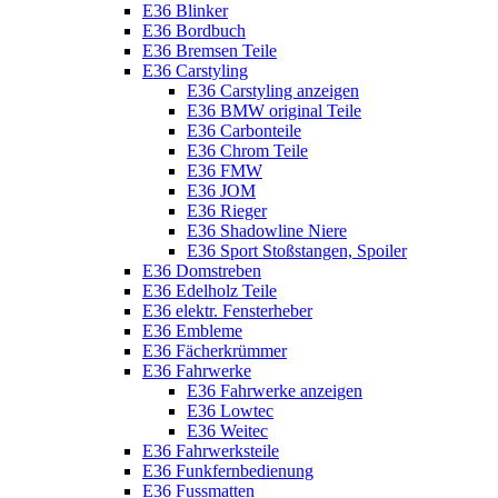
E36 Blinker
E36 Bordbuch
E36 Bremsen Teile
E36 Carstyling
E36 Carstyling anzeigen
E36 BMW original Teile
E36 Carbonteile
E36 Chrom Teile
E36 FMW
E36 JOM
E36 Rieger
E36 Shadowline Niere
E36 Sport Stoßstangen, Spoiler
E36 Domstreben
E36 Edelholz Teile
E36 elektr. Fensterheber
E36 Embleme
E36 Fächerkrümmer
E36 Fahrwerke
E36 Fahrwerke anzeigen
E36 Lowtec
E36 Weitec
E36 Fahrwerksteile
E36 Funkfernbedienung
E36 Fussmatten