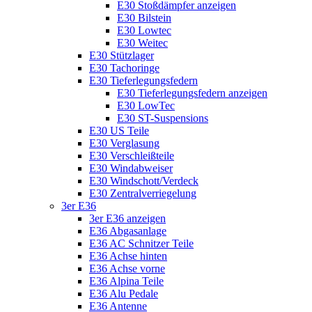
E30 Stoßdämpfer anzeigen
E30 Bilstein
E30 Lowtec
E30 Weitec
E30 Stützlager
E30 Tachoringe
E30 Tieferlegungsfedern
E30 Tieferlegungsfedern anzeigen
E30 LowTec
E30 ST-Suspensions
E30 US Teile
E30 Verglasung
E30 Verschleißteile
E30 Windabweiser
E30 Windschott/Verdeck
E30 Zentralverriegelung
3er E36
3er E36 anzeigen
E36 Abgasanlage
E36 AC Schnitzer Teile
E36 Achse hinten
E36 Achse vorne
E36 Alpina Teile
E36 Alu Pedale
E36 Antenne