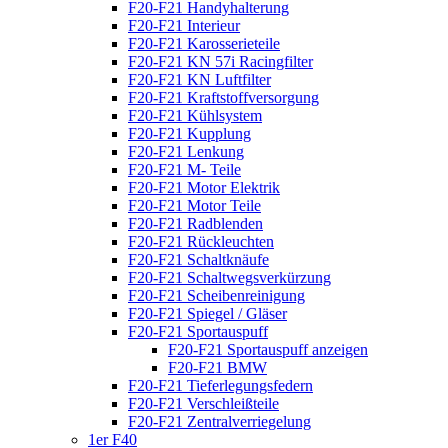
F20-F21 Handyhalterung
F20-F21 Interieur
F20-F21 Karosserieteile
F20-F21 KN 57i Racingfilter
F20-F21 KN Luftfilter
F20-F21 Kraftstoffversorgung
F20-F21 Kühlsystem
F20-F21 Kupplung
F20-F21 Lenkung
F20-F21 M- Teile
F20-F21 Motor Elektrik
F20-F21 Motor Teile
F20-F21 Radblenden
F20-F21 Rückleuchten
F20-F21 Schaltknäufe
F20-F21 Schaltwegsverkürzung
F20-F21 Scheibenreinigung
F20-F21 Spiegel / Gläser
F20-F21 Sportauspuff
F20-F21 Sportauspuff anzeigen
F20-F21 BMW
F20-F21 Tieferlegungsfedern
F20-F21 Verschleißteile
F20-F21 Zentralverriegelung
1er F40