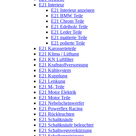
E21 Interieur
E21 Interieur anzeigen
E21 BMW Teile
E21 Chrom Teile
E21 Edelholz Teile
E21 Leder Teile
E21 mattierte Teile
E21 polierte Teile
E21 Karosserieteile
E21 Klima / Lüftung
E21 KN Luftfilter
E21 Kraftstoffversorgung
E21 Kühlsystem
E21 Kupplung
E21 Lenkung
E21 M- Teile
E21 Motor Elektrik
E21 Motor Teile
E21 Nebelscheinwerfer
E21 Powerflex Racing
E21 Rückleuchten
E21 Schaltknäufe
E21 Schaltknäufe beleuchtet
E21 Schaltwegsverkürzung
E21 Scheibenreinigung