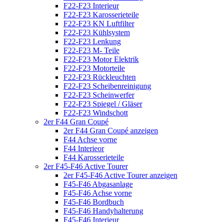
F22-F23 Interieur
F22-F23 Karosserieteile
F22-F23 KN Luftfilter
F22-F23 Kühlsystem
F22-F23 Lenkung
F22-F23 M- Teile
F22-F23 Motor Elektrik
F22-F23 Motorteile
F22-F23 Rückleuchten
F22-F23 Scheibenreinigung
F22-F23 Scheinwerfer
F22-F23 Spiegel / Gläser
F22-F23 Windschott
2er F44 Gran Coupé
2er F44 Gran Coupé anzeigen
F44 Achse vorne
F44 Interieor
F44 Karosserieteile
2er F45-F46 Active Tourer
2er F45-F46 Active Tourer anzeigen
F45-F46 Abgasanlage
F45-F46 Achse vorne
F45-F46 Bordbuch
F45-F46 Handyhalterung
F45-F46 Interieur