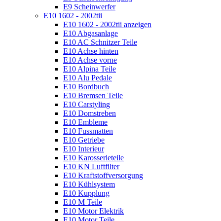
E9 Scheinwerfer
E10 1602 - 2002tii
E10 1602 - 2002tii anzeigen
E10 Abgasanlage
E10 AC Schnitzer Teile
E10 Achse hinten
E10 Achse vorne
E10 Alpina Teile
E10 Alu Pedale
E10 Bordbuch
E10 Bremsen Teile
E10 Carstyling
E10 Domstreben
E10 Embleme
E10 Fussmatten
E10 Getriebe
E10 Interieur
E10 Karosserieteile
E10 KN Luftfilter
E10 Kraftstoffversorgung
E10 Kühlsystem
E10 Kupplung
E10 M Teile
E10 Motor Elektrik
E10 Motor Teile