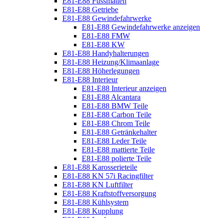
E81-E88 Fussmatten
E81-E88 Getriebe
E81-E88 Gewindefahrwerke
E81-E88 Gewindefahrwerke anzeigen
E81-E88 FMW
E81-E88 KW
E81-E88 Handyhalterungen
E81-E88 Heizung/Klimaanlage
E81-E88 Höherlegungen
E81-E88 Interieur
E81-E88 Interieur anzeigen
E81-E88 Alcantara
E81-E88 BMW Teile
E81-E88 Carbon Teile
E81-E88 Chrom Teile
E81-E88 Getränkehalter
E81-E88 Leder Teile
E81-E88 mattierte Teile
E81-E88 polierte Teile
E81-E88 Karosserieteile
E81-E88 KN 57i Racingfilter
E81-E88 KN Luftfilter
E81-E88 Kraftstoffversorgung
E81-E88 Kühlsystem
E81-E88 Kupplung