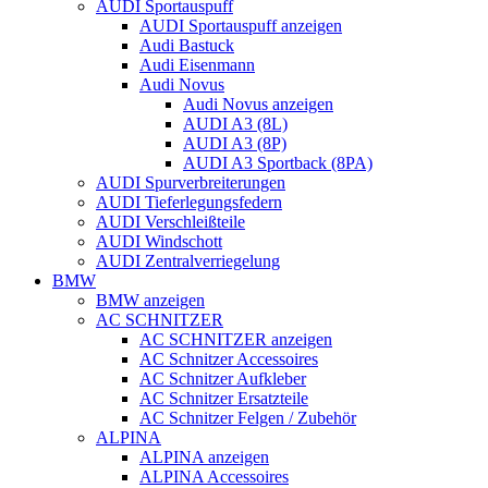
AUDI Sportauspuff
AUDI Sportauspuff anzeigen
Audi Bastuck
Audi Eisenmann
Audi Novus
Audi Novus anzeigen
AUDI A3 (8L)
AUDI A3 (8P)
AUDI A3 Sportback (8PA)
AUDI Spurverbreiterungen
AUDI Tieferlegungsfedern
AUDI Verschleißteile
AUDI Windschott
AUDI Zentralverriegelung
BMW
BMW anzeigen
AC SCHNITZER
AC SCHNITZER anzeigen
AC Schnitzer Accessoires
AC Schnitzer Aufkleber
AC Schnitzer Ersatzteile
AC Schnitzer Felgen / Zubehör
ALPINA
ALPINA anzeigen
ALPINA Accessoires