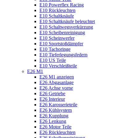
E10 Powerflex Racing
E10 Rückleuchten
E10 Schaltknäufe
E10 Schaltknäufe beleuchtet
E10 Schaltwegsverkürzung
E10 Scheibenreinigung
E10 Scheinwerfer
E10 Sportstoßdämpfer
E10 Tachoringe
E10 Tieferlegungsfedern
E10 US Teile
E10 Verschleißteile
E26 M1
E26 M1 anzeigen
E26 Abgasanlage
E26 Achse vorne
E26 Getriebe
E26 Interieur
E26 Karosserieteile
E26 Kühlsystem
E26 Kupplung
E26 Lenkung
E26 Motor Teile
E26 Rückleuchten
E26 Scheibenreinigung