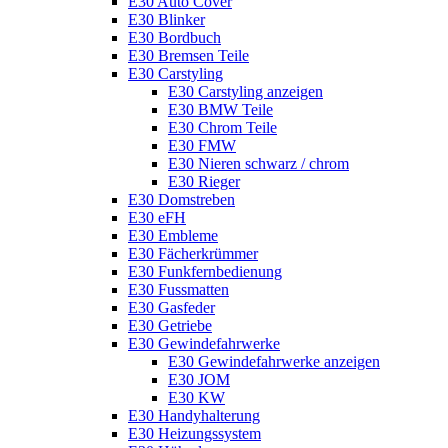
E30 Auto Cover
E30 Blinker
E30 Bordbuch
E30 Bremsen Teile
E30 Carstyling
E30 Carstyling anzeigen
E30 BMW Teile
E30 Chrom Teile
E30 FMW
E30 Nieren schwarz / chrom
E30 Rieger
E30 Domstreben
E30 eFH
E30 Embleme
E30 Fächerkrümmer
E30 Funkfernbedienung
E30 Fussmatten
E30 Gasfeder
E30 Getriebe
E30 Gewindefahrwerke
E30 Gewindefahrwerke anzeigen
E30 JOM
E30 KW
E30 Handyhalterung
E30 Heizungssystem