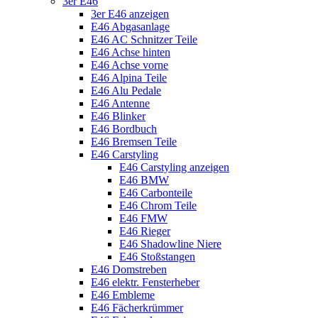
3er E46
3er E46 anzeigen
E46 Abgasanlage
E46 AC Schnitzer Teile
E46 Achse hinten
E46 Achse vorne
E46 Alpina Teile
E46 Alu Pedale
E46 Antenne
E46 Blinker
E46 Bordbuch
E46 Bremsen Teile
E46 Carstyling
E46 Carstyling anzeigen
E46 BMW
E46 Carbonteile
E46 Chrom Teile
E46 FMW
E46 Rieger
E46 Shadowline Niere
E46 Stoßstangen
E46 Domstreben
E46 elektr. Fensterheber
E46 Embleme
E46 Fächerkrümmer