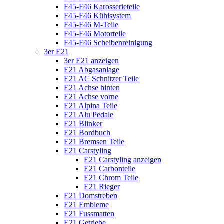
F45-F46 Karosserieteile
F45-F46 Kühlsystem
F45-F46 M-Teile
F45-F46 Motorteile
F45-F46 Scheibenreinigung
3er E21
3er E21 anzeigen
E21 Abgasanlage
E21 AC Schnitzer Teile
E21 Achse hinten
E21 Achse vorne
E21 Alpina Teile
E21 Alu Pedale
E21 Blinker
E21 Bordbuch
E21 Bremsen Teile
E21 Carstyling
E21 Carstyling anzeigen
E21 Carbonteile
E21 Chrom Teile
E21 Rieger
E21 Domstreben
E21 Embleme
E21 Fussmatten
E21 Getriebe