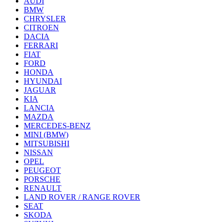
AUDI
BMW
CHRYSLER
CITROEN
DACIA
FERRARI
FIAT
FORD
HONDA
HYUNDAI
JAGUAR
KIA
LANCIA
MAZDA
MERCEDES-BENZ
MINI (BMW)
MITSUBISHI
NISSAN
OPEL
PEUGEOT
PORSCHE
RENAULT
LAND ROVER / RANGE ROVER
SEAT
SKODA