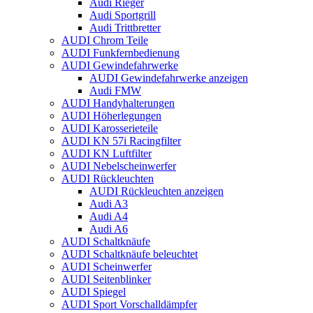
Audi Rieger
Audi Sportgrill
Audi Trittbretter
AUDI Chrom Teile
AUDI Funkfernbedienung
AUDI Gewindefahrwerke
AUDI Gewindefahrwerke anzeigen
Audi FMW
AUDI Handyhalterungen
AUDI Höherlegungen
AUDI Karosserieteile
AUDI KN 57i Racingfilter
AUDI KN Luftfilter
AUDI Nebelscheinwerfer
AUDI Rückleuchten
AUDI Rückleuchten anzeigen
Audi A3
Audi A4
Audi A6
AUDI Schaltknäufe
AUDI Schaltknäufe beleuchtet
AUDI Scheinwerfer
AUDI Seitenblinker
AUDI Spiegel
AUDI Sport Vorschalldämpfer