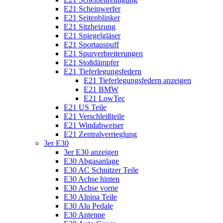
E21 Scheinwerfer
E21 Seitenblinker
E21 Sitzheizung
E21 Spiegelgläser
E21 Sportauspuff
E21 Spurverbreiterungen
E21 Stoßdämpfer
E21 Tieferlegungsfedern
E21 Tieferlegungsfedern anzeigen
E21 BMW
E21 LowTec
E21 US Teile
E21 Verschleißteile
E21 Windabweiser
E21 Zentralverrieglung
3er E30
3er E30 anzeigen
E30 Abgasanlage
E30 AC Schnitzer Teile
E30 Achse hinten
E30 Achse vorne
E30 Alpina Teile
E30 Alu Pedale
E30 Antenne