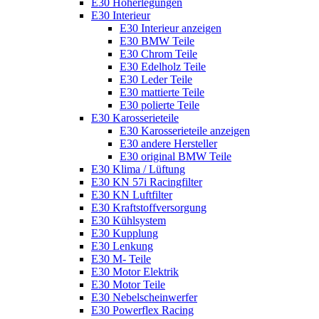
E30 Höherlegungen
E30 Interieur
E30 Interieur anzeigen
E30 BMW Teile
E30 Chrom Teile
E30 Edelholz Teile
E30 Leder Teile
E30 mattierte Teile
E30 polierte Teile
E30 Karosserieteile
E30 Karosserieteile anzeigen
E30 andere Hersteller
E30 original BMW Teile
E30 Klima / Lüftung
E30 KN 57i Racingfilter
E30 KN Luftfilter
E30 Kraftstoffversorgung
E30 Kühlsystem
E30 Kupplung
E30 Lenkung
E30 M- Teile
E30 Motor Elektrik
E30 Motor Teile
E30 Nebelscheinwerfer
E30 Powerflex Racing