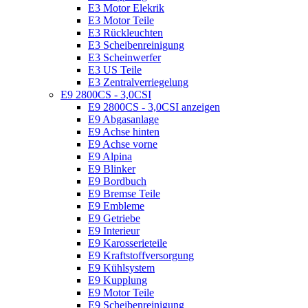
E3 Motor Elekrik
E3 Motor Teile
E3 Rückleuchten
E3 Scheibenreinigung
E3 Scheinwerfer
E3 US Teile
E3 Zentralverriegelung
E9 2800CS - 3,0CSI
E9 2800CS - 3,0CSI anzeigen
E9 Abgasanlage
E9 Achse hinten
E9 Achse vorne
E9 Alpina
E9 Blinker
E9 Bordbuch
E9 Bremse Teile
E9 Embleme
E9 Getriebe
E9 Interieur
E9 Karosserieteile
E9 Kraftstoffversorgung
E9 Kühlsystem
E9 Kupplung
E9 Motor Teile
E9 Scheibenreinigung