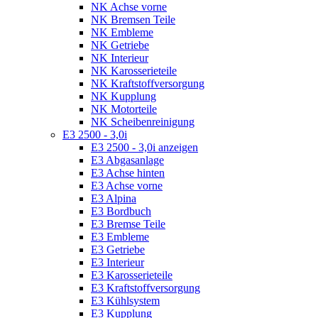
NK Achse vorne
NK Bremsen Teile
NK Embleme
NK Getriebe
NK Interieur
NK Karosserieteile
NK Kraftstoffversorgung
NK Kupplung
NK Motorteile
NK Scheibenreinigung
E3 2500 - 3,0i
E3 2500 - 3,0i anzeigen
E3 Abgasanlage
E3 Achse hinten
E3 Achse vorne
E3 Alpina
E3 Bordbuch
E3 Bremse Teile
E3 Embleme
E3 Getriebe
E3 Interieur
E3 Karosserieteile
E3 Kraftstoffversorgung
E3 Kühlsystem
E3 Kupplung