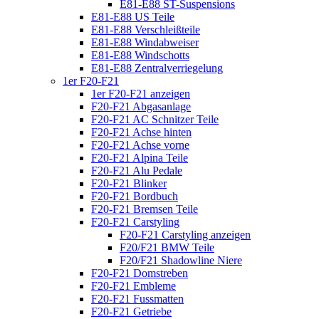
E81-E88 ST-Suspensions
E81-E88 US Teile
E81-E88 Verschleißteile
E81-E88 Windabweiser
E81-E88 Windschotts
E81-E88 Zentralverriegelung
1er F20-F21
1er F20-F21 anzeigen
F20-F21 Abgasanlage
F20-F21 AC Schnitzer Teile
F20-F21 Achse hinten
F20-F21 Achse vorne
F20-F21 Alpina Teile
F20-F21 Alu Pedale
F20-F21 Blinker
F20-F21 Bordbuch
F20-F21 Bremsen Teile
F20-F21 Carstyling
F20-F21 Carstyling anzeigen
F20/F21 BMW Teile
F20/F21 Shadowline Niere
F20-F21 Domstreben
F20-F21 Embleme
F20-F21 Fussmatten
F20-F21 Getriebe