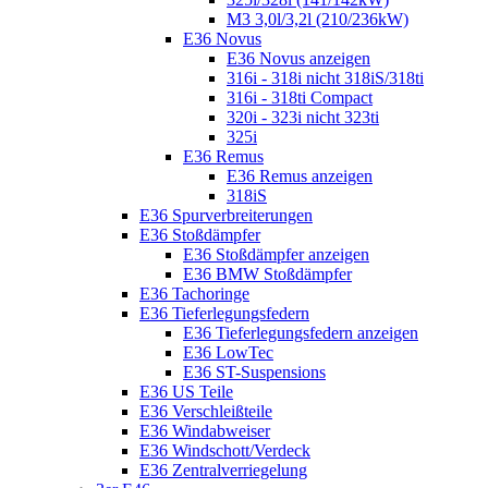
M3 3,0l/3,2l (210/236kW)
E36 Novus
E36 Novus anzeigen
316i - 318i nicht 318iS/318ti
316i - 318ti Compact
320i - 323i nicht 323ti
325i
E36 Remus
E36 Remus anzeigen
318iS
E36 Spurverbreiterungen
E36 Stoßdämpfer
E36 Stoßdämpfer anzeigen
E36 BMW Stoßdämpfer
E36 Tachoringe
E36 Tieferlegungsfedern
E36 Tieferlegungsfedern anzeigen
E36 LowTec
E36 ST-Suspensions
E36 US Teile
E36 Verschleißteile
E36 Windabweiser
E36 Windschott/Verdeck
E36 Zentralverriegelung