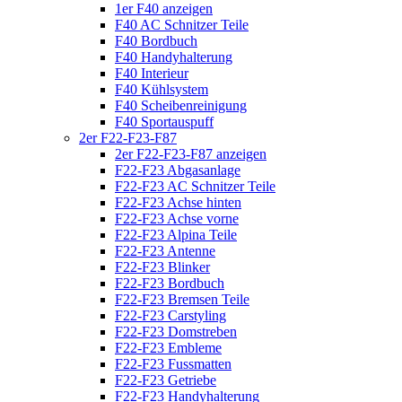
1er F40 anzeigen
F40 AC Schnitzer Teile
F40 Bordbuch
F40 Handyhalterung
F40 Interieur
F40 Kühlsystem
F40 Scheibenreinigung
F40 Sportauspuff
2er F22-F23-F87
2er F22-F23-F87 anzeigen
F22-F23 Abgasanlage
F22-F23 AC Schnitzer Teile
F22-F23 Achse hinten
F22-F23 Achse vorne
F22-F23 Alpina Teile
F22-F23 Antenne
F22-F23 Blinker
F22-F23 Bordbuch
F22-F23 Bremsen Teile
F22-F23 Carstyling
F22-F23 Domstreben
F22-F23 Embleme
F22-F23 Fussmatten
F22-F23 Getriebe
F22-F23 Handyhalterung