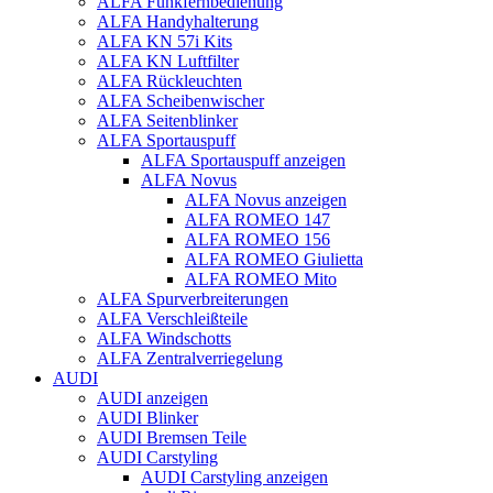
ALFA Funkfernbedienung
ALFA Handyhalterung
ALFA KN 57i Kits
ALFA KN Luftfilter
ALFA Rückleuchten
ALFA Scheibenwischer
ALFA Seitenblinker
ALFA Sportauspuff
ALFA Sportauspuff anzeigen
ALFA Novus
ALFA Novus anzeigen
ALFA ROMEO 147
ALFA ROMEO 156
ALFA ROMEO Giulietta
ALFA ROMEO Mito
ALFA Spurverbreiterungen
ALFA Verschleißteile
ALFA Windschotts
ALFA Zentralverriegelung
AUDI
AUDI anzeigen
AUDI Blinker
AUDI Bremsen Teile
AUDI Carstyling
AUDI Carstyling anzeigen