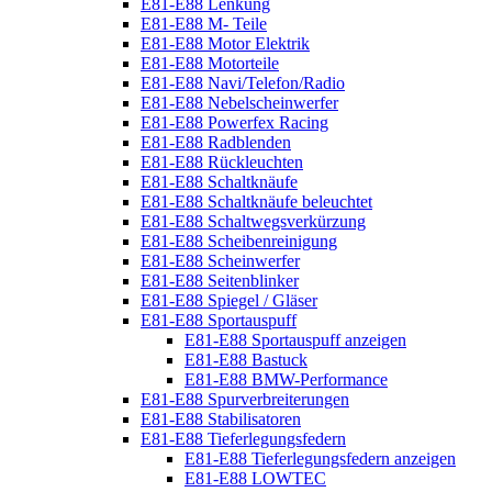
E81-E88 Lenkung
E81-E88 M- Teile
E81-E88 Motor Elektrik
E81-E88 Motorteile
E81-E88 Navi/Telefon/Radio
E81-E88 Nebelscheinwerfer
E81-E88 Powerfex Racing
E81-E88 Radblenden
E81-E88 Rückleuchten
E81-E88 Schaltknäufe
E81-E88 Schaltknäufe beleuchtet
E81-E88 Schaltwegsverkürzung
E81-E88 Scheibenreinigung
E81-E88 Scheinwerfer
E81-E88 Seitenblinker
E81-E88 Spiegel / Gläser
E81-E88 Sportauspuff
E81-E88 Sportauspuff anzeigen
E81-E88 Bastuck
E81-E88 BMW-Performance
E81-E88 Spurverbreiterungen
E81-E88 Stabilisatoren
E81-E88 Tieferlegungsfedern
E81-E88 Tieferlegungsfedern anzeigen
E81-E88 LOWTEC