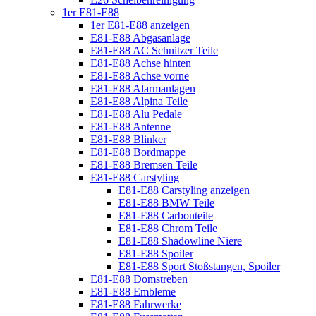
1er E81-E88
1er E81-E88 anzeigen
E81-E88 Abgasanlage
E81-E88 AC Schnitzer Teile
E81-E88 Achse hinten
E81-E88 Achse vorne
E81-E88 Alarmanlagen
E81-E88 Alpina Teile
E81-E88 Alu Pedale
E81-E88 Antenne
E81-E88 Blinker
E81-E88 Bordmappe
E81-E88 Bremsen Teile
E81-E88 Carstyling
E81-E88 Carstyling anzeigen
E81-E88 BMW Teile
E81-E88 Carbonteile
E81-E88 Chrom Teile
E81-E88 Shadowline Niere
E81-E88 Spoiler
E81-E88 Sport Stoßstangen, Spoiler
E81-E88 Domstreben
E81-E88 Embleme
E81-E88 Fahrwerke