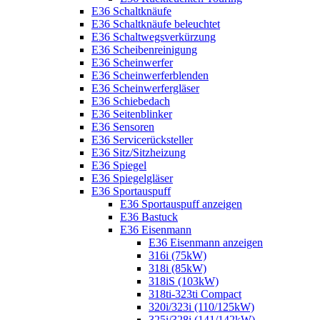
E36 Schaltknäufe
E36 Schaltknäufe beleuchtet
E36 Schaltwegsverkürzung
E36 Scheibenreinigung
E36 Scheinwerfer
E36 Scheinwerferblenden
E36 Scheinwerfergläser
E36 Schiebedach
E36 Seitenblinker
E36 Sensoren
E36 Servicerücksteller
E36 Sitz/Sitzheizung
E36 Spiegel
E36 Spiegelgläser
E36 Sportauspuff
E36 Sportauspuff anzeigen
E36 Bastuck
E36 Eisenmann
E36 Eisenmann anzeigen
316i (75kW)
318i (85kW)
318iS (103kW)
318ti-323ti Compact
320i/323i (110/125kW)
325i/328i (141/142kW)