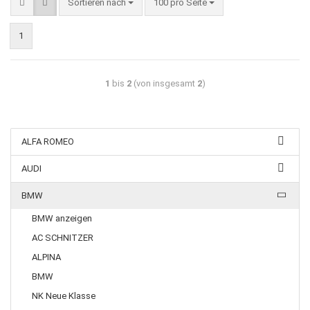
Sortieren nach
100 pro Seite
1
1
bis
2
(von insgesamt
2
)
ALFA ROMEO
AUDI
BMW
BMW anzeigen
AC SCHNITZER
ALPINA
BMW
NK Neue Klasse