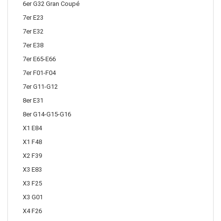
6er G32 Gran Coupé
7er E23
7er E32
7er E38
7er E65-E66
7er F01-F04
7er G11-G12
8er E31
8er G14-G15-G16
X1 E84
X1 F48
X2 F39
X3 E83
X3 F25
X3 G01
X4 F26