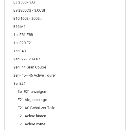
E3 2500 - 3,0i
E9 2800CS - 3,0CSI
E10 1602 - 2002tii
E26 M1
1er E81-E88
1er F20-F21
1er F40
2er F22-F23-F87
2er F44 Gran Coupé
2er F45-F46 Active Tourer
3er E21
3er E21 anzeigen
E21 Abgasanlage
E21 AC Schnitzer Teile
E21 Achse hinten
E21 Achse vorne