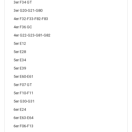
3er F34 GT
3er G20-G21-G80
4er F32-F33-F82-F83
4er F36 GC
4er G22-G23-G81-G82
5er E12
5er E28
5er E34
5er E39
5er E60-E61
5er F07 GT
5er F10-F11
5er G30-G31
6er E24
6er E63-E64
6er F06-F13