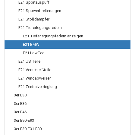
E21 Sportauspuff
E21 Spurverbreiterungen
E21 Stoßdämpfer
E21 Tieferlegungsfedern
E21 Tieferlegungsfedern anzeigen
E21 BMW
E21 LowTec
E21 US Teile
E21 Verschleißteile
E21 Windabweiser
E21 Zentralverrieglung
3er E30
3er E36
3er E46
3er E90-E93
3er F30-F31-F80