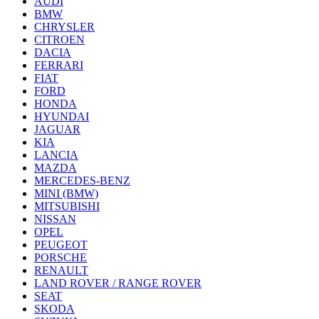
AUDI
BMW
CHRYSLER
CITROEN
DACIA
FERRARI
FIAT
FORD
HONDA
HYUNDAI
JAGUAR
KIA
LANCIA
MAZDA
MERCEDES-BENZ
MINI (BMW)
MITSUBISHI
NISSAN
OPEL
PEUGEOT
PORSCHE
RENAULT
LAND ROVER / RANGE ROVER
SEAT
SKODA