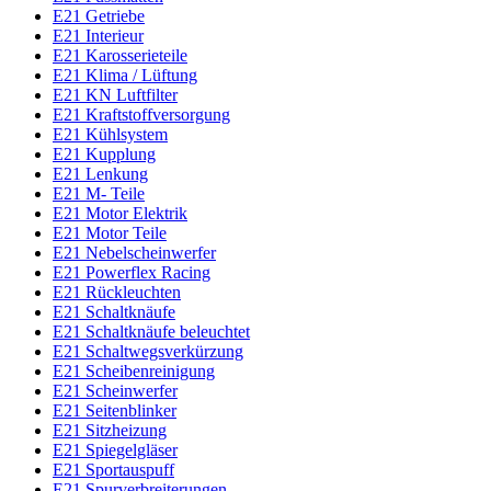
E21 Getriebe
E21 Interieur
E21 Karosserieteile
E21 Klima / Lüftung
E21 KN Luftfilter
E21 Kraftstoffversorgung
E21 Kühlsystem
E21 Kupplung
E21 Lenkung
E21 M- Teile
E21 Motor Elektrik
E21 Motor Teile
E21 Nebelscheinwerfer
E21 Powerflex Racing
E21 Rückleuchten
E21 Schaltknäufe
E21 Schaltknäufe beleuchtet
E21 Schaltwegsverkürzung
E21 Scheibenreinigung
E21 Scheinwerfer
E21 Seitenblinker
E21 Sitzheizung
E21 Spiegelgläser
E21 Sportauspuff
E21 Spurverbreiterungen