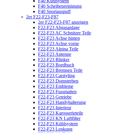
F40 Kühlsystem
F40 Scheibenreinigung
F40 Sportauspuff
2er F22-F23-F87
2er F22-F23-F87 anzeigen
F22-F23 Abgasanlage
F22-F23 AC Schnitzer Teile
F22-F23 Achse hinten
F22-F23 Achse vorne
F22-F23 Alpina Teile
F22-F23 Antenne
F22-F23 Blinker
F22-F23 Bordbuch
F22-F23 Bremsen Teile
F22-F23 Carstyling
F22-F23 Domstreben
F22-F23 Embleme
F22-F23 Fussmatten
F22-F23 Getriebe
F22-F23 Handyhalterung
F22-F23 Interieur
F22-F23 Karosserieteile
F22-F23 KN Luftfilter
F22-F23 Kühlsystem
F22-F23 Lenkung