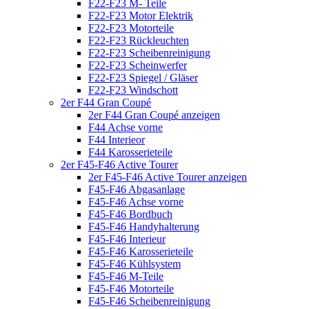
F22-F23 M- Teile
F22-F23 Motor Elektrik
F22-F23 Motorteile
F22-F23 Rückleuchten
F22-F23 Scheibenreinigung
F22-F23 Scheinwerfer
F22-F23 Spiegel / Gläser
F22-F23 Windschott
2er F44 Gran Coupé
2er F44 Gran Coupé anzeigen
F44 Achse vorne
F44 Interieor
F44 Karosserieteile
2er F45-F46 Active Tourer
2er F45-F46 Active Tourer anzeigen
F45-F46 Abgasanlage
F45-F46 Achse vorne
F45-F46 Bordbuch
F45-F46 Handyhalterung
F45-F46 Interieur
F45-F46 Karosserieteile
F45-F46 Kühlsystem
F45-F46 M-Teile
F45-F46 Motorteile
F45-F46 Scheibenreinigung