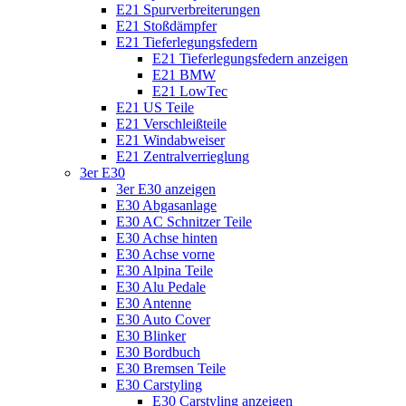
E21 Spurverbreiterungen
E21 Stoßdämpfer
E21 Tieferlegungsfedern
E21 Tieferlegungsfedern anzeigen
E21 BMW
E21 LowTec
E21 US Teile
E21 Verschleißteile
E21 Windabweiser
E21 Zentralverrieglung
3er E30
3er E30 anzeigen
E30 Abgasanlage
E30 AC Schnitzer Teile
E30 Achse hinten
E30 Achse vorne
E30 Alpina Teile
E30 Alu Pedale
E30 Antenne
E30 Auto Cover
E30 Blinker
E30 Bordbuch
E30 Bremsen Teile
E30 Carstyling
E30 Carstyling anzeigen