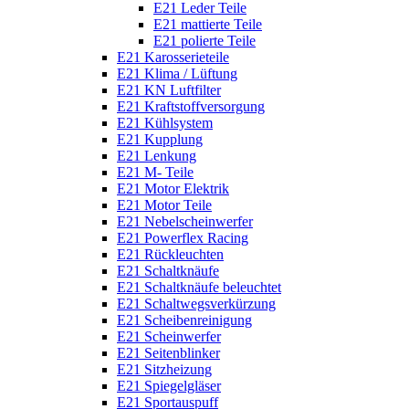
E21 Leder Teile
E21 mattierte Teile
E21 polierte Teile
E21 Karosserieteile
E21 Klima / Lüftung
E21 KN Luftfilter
E21 Kraftstoffversorgung
E21 Kühlsystem
E21 Kupplung
E21 Lenkung
E21 M- Teile
E21 Motor Elektrik
E21 Motor Teile
E21 Nebelscheinwerfer
E21 Powerflex Racing
E21 Rückleuchten
E21 Schaltknäufe
E21 Schaltknäufe beleuchtet
E21 Schaltwegsverkürzung
E21 Scheibenreinigung
E21 Scheinwerfer
E21 Seitenblinker
E21 Sitzheizung
E21 Spiegelgläser
E21 Sportauspuff