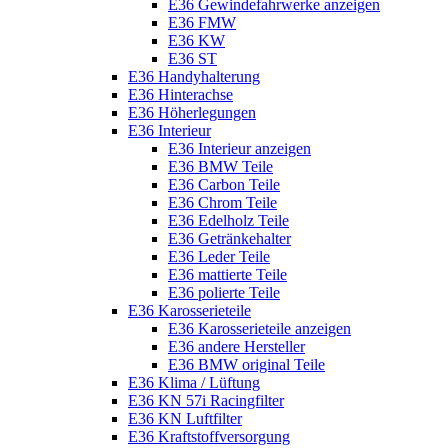
E36 Gewindefahrwerke anzeigen
E36 FMW
E36 KW
E36 ST
E36 Handyhalterung
E36 Hinterachse
E36 Höherlegungen
E36 Interieur
E36 Interieur anzeigen
E36 BMW Teile
E36 Carbon Teile
E36 Chrom Teile
E36 Edelholz Teile
E36 Getränkehalter
E36 Leder Teile
E36 mattierte Teile
E36 polierte Teile
E36 Karosserieteile
E36 Karosserieteile anzeigen
E36 andere Hersteller
E36 BMW original Teile
E36 Klima / Lüftung
E36 KN 57i Racingfilter
E36 KN Luftfilter
E36 Kraftstoffversorgung