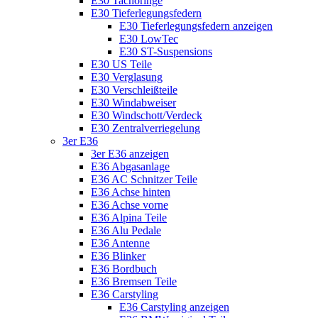
E30 Tachoringe
E30 Tieferlegungsfedern
E30 Tieferlegungsfedern anzeigen
E30 LowTec
E30 ST-Suspensions
E30 US Teile
E30 Verglasung
E30 Verschleißteile
E30 Windabweiser
E30 Windschott/Verdeck
E30 Zentralverriegelung
3er E36
3er E36 anzeigen
E36 Abgasanlage
E36 AC Schnitzer Teile
E36 Achse hinten
E36 Achse vorne
E36 Alpina Teile
E36 Alu Pedale
E36 Antenne
E36 Blinker
E36 Bordbuch
E36 Bremsen Teile
E36 Carstyling
E36 Carstyling anzeigen