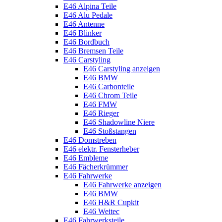
E46 Alpina Teile
E46 Alu Pedale
E46 Antenne
E46 Blinker
E46 Bordbuch
E46 Bremsen Teile
E46 Carstyling
E46 Carstyling anzeigen
E46 BMW
E46 Carbonteile
E46 Chrom Teile
E46 FMW
E46 Rieger
E46 Shadowline Niere
E46 Stoßstangen
E46 Domstreben
E46 elektr. Fensterheber
E46 Embleme
E46 Fächerkrümmer
E46 Fahrwerke
E46 Fahrwerke anzeigen
E46 BMW
E46 H&R Cupkit
E46 Weitec
E46 Fahrwerksteile