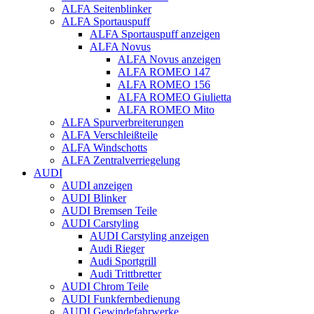
ALFA Seitenblinker
ALFA Sportauspuff
ALFA Sportauspuff anzeigen
ALFA Novus
ALFA Novus anzeigen
ALFA ROMEO 147
ALFA ROMEO 156
ALFA ROMEO Giulietta
ALFA ROMEO Mito
ALFA Spurverbreiterungen
ALFA Verschleißteile
ALFA Windschotts
ALFA Zentralverriegelung
AUDI
AUDI anzeigen
AUDI Blinker
AUDI Bremsen Teile
AUDI Carstyling
AUDI Carstyling anzeigen
Audi Rieger
Audi Sportgrill
Audi Trittbretter
AUDI Chrom Teile
AUDI Funkfernbedienung
AUDI Gewindefahrwerke