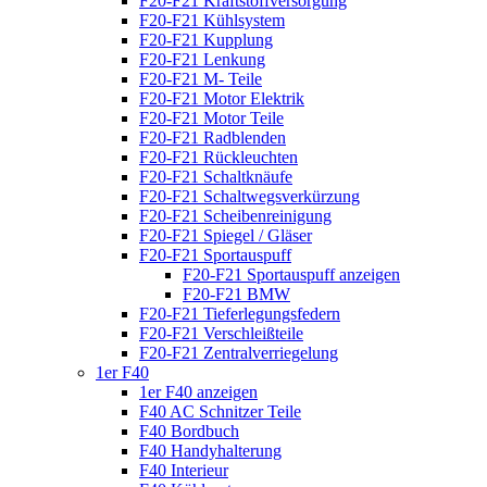
F20-F21 Kraftstoffversorgung
F20-F21 Kühlsystem
F20-F21 Kupplung
F20-F21 Lenkung
F20-F21 M- Teile
F20-F21 Motor Elektrik
F20-F21 Motor Teile
F20-F21 Radblenden
F20-F21 Rückleuchten
F20-F21 Schaltknäufe
F20-F21 Schaltwegsverkürzung
F20-F21 Scheibenreinigung
F20-F21 Spiegel / Gläser
F20-F21 Sportauspuff
F20-F21 Sportauspuff anzeigen
F20-F21 BMW
F20-F21 Tieferlegungsfedern
F20-F21 Verschleißteile
F20-F21 Zentralverriegelung
1er F40
1er F40 anzeigen
F40 AC Schnitzer Teile
F40 Bordbuch
F40 Handyhalterung
F40 Interieur