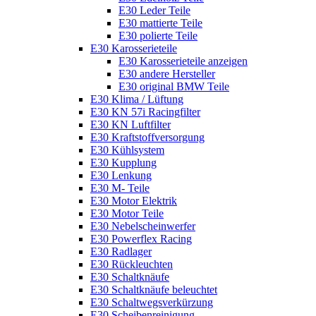
E30 Leder Teile
E30 mattierte Teile
E30 polierte Teile
E30 Karosserieteile
E30 Karosserieteile anzeigen
E30 andere Hersteller
E30 original BMW Teile
E30 Klima / Lüftung
E30 KN 57i Racingfilter
E30 KN Luftfilter
E30 Kraftstoffversorgung
E30 Kühlsystem
E30 Kupplung
E30 Lenkung
E30 M- Teile
E30 Motor Elektrik
E30 Motor Teile
E30 Nebelscheinwerfer
E30 Powerflex Racing
E30 Radlager
E30 Rückleuchten
E30 Schaltknäufe
E30 Schaltknäufe beleuchtet
E30 Schaltwegsverkürzung
E30 Scheibenreinigung