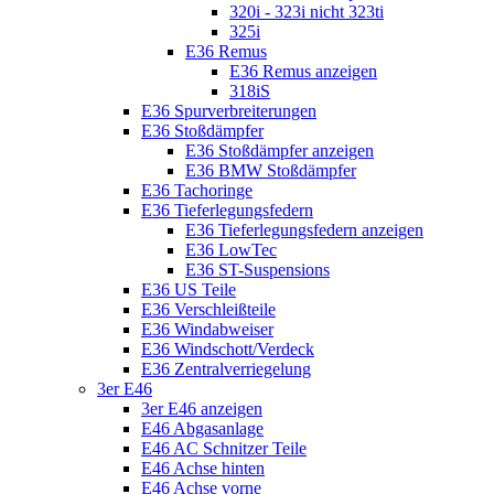
320i - 323i nicht 323ti
325i
E36 Remus
E36 Remus anzeigen
318iS
E36 Spurverbreiterungen
E36 Stoßdämpfer
E36 Stoßdämpfer anzeigen
E36 BMW Stoßdämpfer
E36 Tachoringe
E36 Tieferlegungsfedern
E36 Tieferlegungsfedern anzeigen
E36 LowTec
E36 ST-Suspensions
E36 US Teile
E36 Verschleißteile
E36 Windabweiser
E36 Windschott/Verdeck
E36 Zentralverriegelung
3er E46
3er E46 anzeigen
E46 Abgasanlage
E46 AC Schnitzer Teile
E46 Achse hinten
E46 Achse vorne