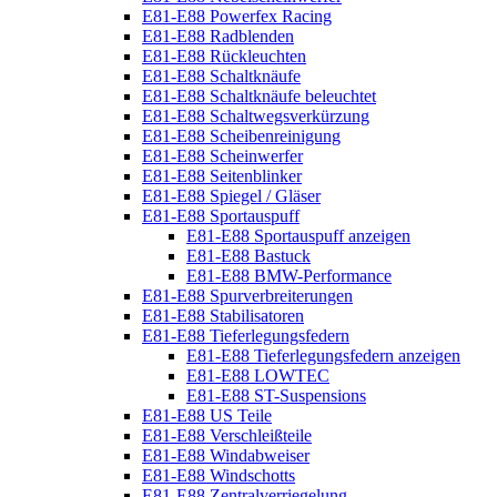
E81-E88 Powerfex Racing
E81-E88 Radblenden
E81-E88 Rückleuchten
E81-E88 Schaltknäufe
E81-E88 Schaltknäufe beleuchtet
E81-E88 Schaltwegsverkürzung
E81-E88 Scheibenreinigung
E81-E88 Scheinwerfer
E81-E88 Seitenblinker
E81-E88 Spiegel / Gläser
E81-E88 Sportauspuff
E81-E88 Sportauspuff anzeigen
E81-E88 Bastuck
E81-E88 BMW-Performance
E81-E88 Spurverbreiterungen
E81-E88 Stabilisatoren
E81-E88 Tieferlegungsfedern
E81-E88 Tieferlegungsfedern anzeigen
E81-E88 LOWTEC
E81-E88 ST-Suspensions
E81-E88 US Teile
E81-E88 Verschleißteile
E81-E88 Windabweiser
E81-E88 Windschotts
E81-E88 Zentralverriegelung