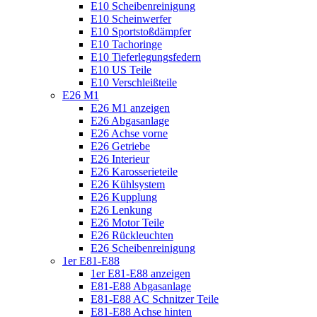
E10 Scheibenreinigung
E10 Scheinwerfer
E10 Sportstoßdämpfer
E10 Tachoringe
E10 Tieferlegungsfedern
E10 US Teile
E10 Verschleißteile
E26 M1
E26 M1 anzeigen
E26 Abgasanlage
E26 Achse vorne
E26 Getriebe
E26 Interieur
E26 Karosserieteile
E26 Kühlsystem
E26 Kupplung
E26 Lenkung
E26 Motor Teile
E26 Rückleuchten
E26 Scheibenreinigung
1er E81-E88
1er E81-E88 anzeigen
E81-E88 Abgasanlage
E81-E88 AC Schnitzer Teile
E81-E88 Achse hinten