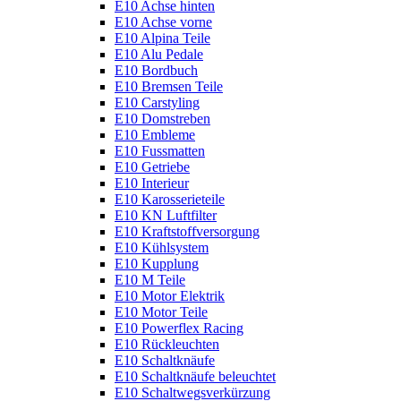
E10 Achse hinten
E10 Achse vorne
E10 Alpina Teile
E10 Alu Pedale
E10 Bordbuch
E10 Bremsen Teile
E10 Carstyling
E10 Domstreben
E10 Embleme
E10 Fussmatten
E10 Getriebe
E10 Interieur
E10 Karosserieteile
E10 KN Luftfilter
E10 Kraftstoffversorgung
E10 Kühlsystem
E10 Kupplung
E10 M Teile
E10 Motor Elektrik
E10 Motor Teile
E10 Powerflex Racing
E10 Rückleuchten
E10 Schaltknäufe
E10 Schaltknäufe beleuchtet
E10 Schaltwegsverkürzung