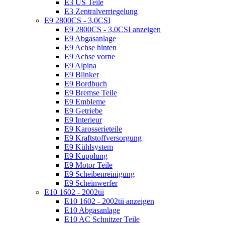
E3 US Teile
E3 Zentralverriegelung
E9 2800CS - 3,0CSI
E9 2800CS - 3,0CSI anzeigen
E9 Abgasanlage
E9 Achse hinten
E9 Achse vorne
E9 Alpina
E9 Blinker
E9 Bordbuch
E9 Bremse Teile
E9 Embleme
E9 Getriebe
E9 Interieur
E9 Karosserieteile
E9 Kraftstoffversorgung
E9 Kühlsystem
E9 Kupplung
E9 Motor Teile
E9 Scheibenreinigung
E9 Scheinwerfer
E10 1602 - 2002tii
E10 1602 - 2002tii anzeigen
E10 Abgasanlage
E10 AC Schnitzer Teile