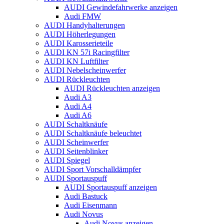
AUDI Gewindefahrwerke anzeigen
Audi FMW
AUDI Handyhalterungen
AUDI Höherlegungen
AUDI Karosserieteile
AUDI KN 57i Racingfilter
AUDI KN Luftfilter
AUDI Nebelscheinwerfer
AUDI Rückleuchten
AUDI Rückleuchten anzeigen
Audi A3
Audi A4
Audi A6
AUDI Schaltknäufe
AUDI Schaltknäufe beleuchtet
AUDI Scheinwerfer
AUDI Seitenblinker
AUDI Spiegel
AUDI Sport Vorschalldämpfer
AUDI Sportauspuff
AUDI Sportauspuff anzeigen
Audi Bastuck
Audi Eisenmann
Audi Novus
Audi Novus anzeigen