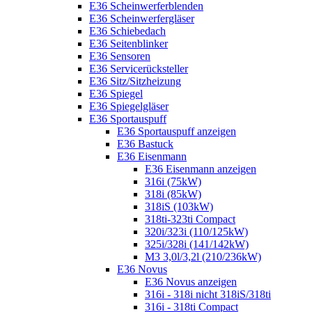
E36 Scheinwerferblenden
E36 Scheinwerfergläser
E36 Schiebedach
E36 Seitenblinker
E36 Sensoren
E36 Servicerücksteller
E36 Sitz/Sitzheizung
E36 Spiegel
E36 Spiegelgläser
E36 Sportauspuff
E36 Sportauspuff anzeigen
E36 Bastuck
E36 Eisenmann
E36 Eisenmann anzeigen
316i (75kW)
318i (85kW)
318iS (103kW)
318ti-323ti Compact
320i/323i (110/125kW)
325i/328i (141/142kW)
M3 3,0l/3,2l (210/236kW)
E36 Novus
E36 Novus anzeigen
316i - 318i nicht 318iS/318ti
316i - 318ti Compact