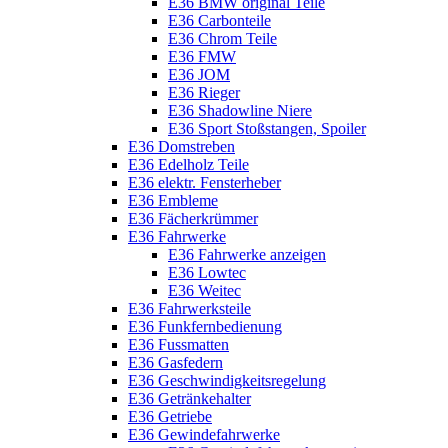
E36 BMW original Teile
E36 Carbonteile
E36 Chrom Teile
E36 FMW
E36 JOM
E36 Rieger
E36 Shadowline Niere
E36 Sport Stoßstangen, Spoiler
E36 Domstreben
E36 Edelholz Teile
E36 elektr. Fensterheber
E36 Embleme
E36 Fächerkrümmer
E36 Fahrwerke
E36 Fahrwerke anzeigen
E36 Lowtec
E36 Weitec
E36 Fahrwerksteile
E36 Funkfernbedienung
E36 Fussmatten
E36 Gasfedern
E36 Geschwindigkeitsregelung
E36 Getränkehalter
E36 Getriebe
E36 Gewindefahrwerke