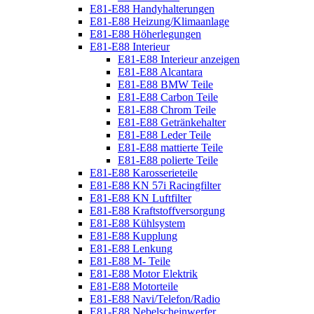
E81-E88 Handyhalterungen
E81-E88 Heizung/Klimaanlage
E81-E88 Höherlegungen
E81-E88 Interieur
E81-E88 Interieur anzeigen
E81-E88 Alcantara
E81-E88 BMW Teile
E81-E88 Carbon Teile
E81-E88 Chrom Teile
E81-E88 Getränkehalter
E81-E88 Leder Teile
E81-E88 mattierte Teile
E81-E88 polierte Teile
E81-E88 Karosserieteile
E81-E88 KN 57i Racingfilter
E81-E88 KN Luftfilter
E81-E88 Kraftstoffversorgung
E81-E88 Kühlsystem
E81-E88 Kupplung
E81-E88 Lenkung
E81-E88 M- Teile
E81-E88 Motor Elektrik
E81-E88 Motorteile
E81-E88 Navi/Telefon/Radio
E81-E88 Nebelscheinwerfer