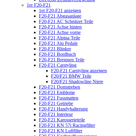
1er F20-F21
1er F20-F21 anzeigen
F20-F21 Abgasanlage
F20-F21 AC Schnitzer Teile
F20-F21 Achse hinten
F20-F21 Achse vorne
F20-F21 Alpina Teile
F20-F21 Alu Pedale
F20-F21 Blinker
F20-F21 Bordbuch
F20-F21 Bremsen Teile
F20-F21 Carstyling
F20-F21 Carstyling anzeigen
F20/F21 BMW Teile
F20/F21 Shadowline Niere
F20-F21 Domstreben
F20-F21 Embleme
F20-F21 Fussmatten
F20-F21 Getriebe
F20-F21 Handyhalterung
F20-F21 Interieur
F20-F21 Karosserieteile
F20-F21 KN 57i Racingfilter
F20-F21 KN Luftfilter