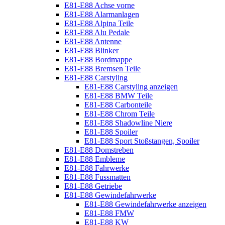
E81-E88 Achse vorne
E81-E88 Alarmanlagen
E81-E88 Alpina Teile
E81-E88 Alu Pedale
E81-E88 Antenne
E81-E88 Blinker
E81-E88 Bordmappe
E81-E88 Bremsen Teile
E81-E88 Carstyling
E81-E88 Carstyling anzeigen
E81-E88 BMW Teile
E81-E88 Carbonteile
E81-E88 Chrom Teile
E81-E88 Shadowline Niere
E81-E88 Spoiler
E81-E88 Sport Stoßstangen, Spoiler
E81-E88 Domstreben
E81-E88 Embleme
E81-E88 Fahrwerke
E81-E88 Fussmatten
E81-E88 Getriebe
E81-E88 Gewindefahrwerke
E81-E88 Gewindefahrwerke anzeigen
E81-E88 FMW
E81-E88 KW