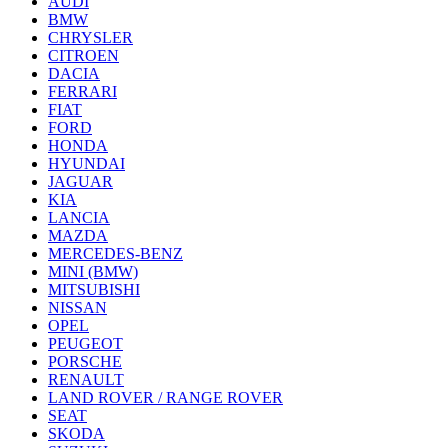
AUDI
BMW
CHRYSLER
CITROEN
DACIA
FERRARI
FIAT
FORD
HONDA
HYUNDAI
JAGUAR
KIA
LANCIA
MAZDA
MERCEDES-BENZ
MINI (BMW)
MITSUBISHI
NISSAN
OPEL
PEUGEOT
PORSCHE
RENAULT
LAND ROVER / RANGE ROVER
SEAT
SKODA