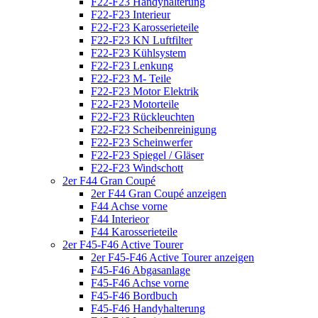
F22-F23 Handyhalterung
F22-F23 Interieur
F22-F23 Karosserieteile
F22-F23 KN Luftfilter
F22-F23 Kühlsystem
F22-F23 Lenkung
F22-F23 M- Teile
F22-F23 Motor Elektrik
F22-F23 Motorteile
F22-F23 Rückleuchten
F22-F23 Scheibenreinigung
F22-F23 Scheinwerfer
F22-F23 Spiegel / Gläser
F22-F23 Windschott
2er F44 Gran Coupé
2er F44 Gran Coupé anzeigen
F44 Achse vorne
F44 Interieor
F44 Karosserieteile
2er F45-F46 Active Tourer
2er F45-F46 Active Tourer anzeigen
F45-F46 Abgasanlage
F45-F46 Achse vorne
F45-F46 Bordbuch
F45-F46 Handyhalterung