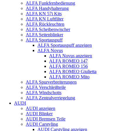
ALFA Funkfernbedienung
ALFA Handyhalterung
ALFA KN 57i Kits
ALFA KN Luftfilter
ALFA Rückleuchten
ALFA Scheibenwischer
ALFA Seitenblinker
ALFA Sportauspuff
ALFA Sportauspuff anzeigen
ALFA Novus
ALFA Novus anzeigen
ALFA ROMEO 147
ALFA ROMEO 156
ALFA ROMEO Giulietta
ALFA ROMEO Mito
ALFA Spurverbreiterungen
ALFA Verschleißteile
ALFA Windschotts
ALFA Zentralverriegelung
AUDI
AUDI anzeigen
AUDI Blinker
AUDI Bremsen Teile
AUDI Carstyling
AUDI Carstyling anzeigen