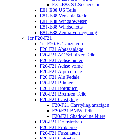
E81-E88 ST-Suspensions
E81-E88 US Teile
E81-E88 Verschleißteile
E81-E88 Windabweiser
E81-E88 Windschotts
E81-E88 Zentralverriegelung
1er F20-F21
1er F20-F21 anzeigen
F20-F21 Abgasanlage
F20-F21 AC Schnitzer Teile
F20-F21 Achse hinten
F20-F21 Achse vorne
F20-F21 Alpina Teile
F20-F21 Alu Pedale
F20-F21 Blinker
F20-F21 Bordbuch
F20-F21 Bremsen Teile
F20-F21 Carstyling
F20-F21 Carstyling anzeigen
F20/F21 BMW Teile
F20/F21 Shadowline Niere
F20-F21 Domstreben
F20-F21 Embleme
F20-F21 Fussmatten
F20-F21 Getriebe