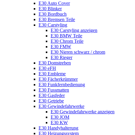
E30 Auto Cover
E30 Blinker
E30 Bordbuch
E30 Bremsen Teile
E30 Carstyling
E30 Carstyling anzeigen
E30 BMW Teile
E30 Chrom Teile
E30 FMW
E30 Nieren schwarz / chrom
E30 Rieger
E30 Domstreben
E30 eFH
E30 Embleme
E30 Fächerkrümmer
E30 Funkfernbedienung
E30 Fussmatten
E30 Gasfeder
E30 Getriebe
E30 Gewindefahrwerke
E30 Gewindefahrwerke anzeigen
E30 JOM
E30 KW
E30 Handyhalterung
E30 Heizungssystem