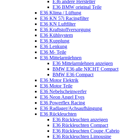
E36 andere Hersteller
E36 BMW original Teile
E36 Klima / Lüftung
E36 KN 57i Racingfilter
E36 KN Luftfilter
E36 Kraftstoffversorgung
E36 Kühlsystem
E36 Kupplung
E36 Lenkung
E36 M- Teile
E36 Mittelarmlehnen
E36 Mittelarmlehnen anzeigen
BMW E36 alle NICHT Compact
BMW E36 Compact
E36 Motor Elektrik
E36 Motor Teile
E36 Nebelscheinwerfer
E36 Neon Angel Eyes
E36 Powerflex Racing
E36 Radlager/Achsaufhängung
E36 Rückleuchten
E36 Rückleuchten anzeigen
E36 Rückleuchten Compact
E36 Rückleuchten Coupe /Cabrio
E36 Rückleuchten Limousine