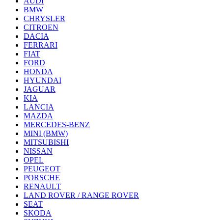
AUDI
BMW
CHRYSLER
CITROEN
DACIA
FERRARI
FIAT
FORD
HONDA
HYUNDAI
JAGUAR
KIA
LANCIA
MAZDA
MERCEDES-BENZ
MINI (BMW)
MITSUBISHI
NISSAN
OPEL
PEUGEOT
PORSCHE
RENAULT
LAND ROVER / RANGE ROVER
SEAT
SKODA