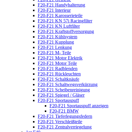
F20-F21 Handyhalterung
F20-F21 Interieur
F20-F21 Karosserieteile
F20-F21 KN 57i Racingfilter
F20-F21 KN Luftfilter
F20-F21 Kraftstoffversorgung
F20-F21 Kühlsystem
F20-F21 Kupplung
F20-F21 Lenkung
F20-F21 M- Teile
F20-F21 Motor Elektrik
F20-F21 Motor Teile
F20-F21 Radblenden
F20-F21 Rückleuchten
F20-F21 Schaltknäufe
F20-F21 Schaltwegsverkürzung
F20-F21 Scheibenreinigung
F20-F21 Spiegel / Gläser
F20-F21 Sportauspuff
F20-F21 Sportauspuff anzeigen
F20-F21 BMW
F20-F21 Tieferlegungsfedern
F20-F21 Verschleißteile
F20-F21 Zentralverriegelung