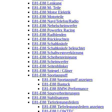
E81-E88 Lenkung
E81-E88 M- Teile
E81-E88 Motor Elektrik
E81-E88 Motorteile
E81-E88 Navi/Telefon/Radio
E81-E88 Nebelscheinwerfer
E81-E88 Powerfex Racing
E81-E88 Radblenden
E81-E88 Rückleuchten
E81-E88 Schaltknäufe
E81-E88 Schaltknäufe beleuchtet
E81-E88 Schaltwegsverkürzung
E81-E88 Scheibenreinigung
E81-E88 Scheinwerfer
E81-E88 Seitenblinker
E81-E88 Spiegel / Gläser
E81-E88 Sportauspuff
E81-E88 Sportauspuff anzeigen
E81-E88 Bastuck
E81-E88 BMW-Performance
E81-E88 Spurverbreiterungen
E81-E88 Stabilisatoren
E81-E88 Tieferlegungsfedern
E81-E88 Tieferlegungsfedern anzeigen
E81-E88 LOWTEC