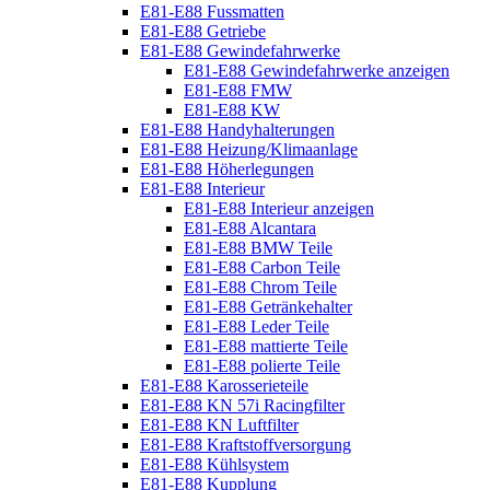
E81-E88 Fussmatten
E81-E88 Getriebe
E81-E88 Gewindefahrwerke
E81-E88 Gewindefahrwerke anzeigen
E81-E88 FMW
E81-E88 KW
E81-E88 Handyhalterungen
E81-E88 Heizung/Klimaanlage
E81-E88 Höherlegungen
E81-E88 Interieur
E81-E88 Interieur anzeigen
E81-E88 Alcantara
E81-E88 BMW Teile
E81-E88 Carbon Teile
E81-E88 Chrom Teile
E81-E88 Getränkehalter
E81-E88 Leder Teile
E81-E88 mattierte Teile
E81-E88 polierte Teile
E81-E88 Karosserieteile
E81-E88 KN 57i Racingfilter
E81-E88 KN Luftfilter
E81-E88 Kraftstoffversorgung
E81-E88 Kühlsystem
E81-E88 Kupplung