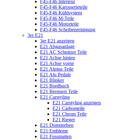
F45-F46 Interieur
F45-F46 Karosserieteile
F45-F46 Kühlsystem
F45-F46 M-Teile
F45-F46 Motorteile
F45-F46 Scheibenreinigung
3er E21
3er E21 anzeigen
E21 Abgasanlage
E21 AC Schnitzer Teile
E21 Achse hinten
E21 Achse vorne
E21 Alpina Teile
E21 Alu Pedale
E21 Blinker
E21 Bordbuch
E21 Bremsen Teile
E21 Carstyling
E21 Carstyling anzeigen
E21 Carbonteile
E21 Chrom Teile
E21 Rieger
E21 Domstreben
E21 Embleme
E21 Fussmatten