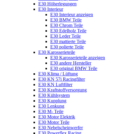
E30 Höherlegungen
E30 Interieur
E30 Interieur anzeigen
E30 BMW Teile
E30 Chrom Teile
E30 Edelholz Teile
E30 Leder Teile
E30 mattierte Teile
E30 polierte Teile
E30 Karosserieteile
E30 Karosserieteile anzeigen
E30 andere Hersteller
E30 original BMW Teile
E30 Klima / Lüftung
E30 KN 57i Racingfilter
E30 KN Luftfilter
E30 Kraftstoffversorgung
E30 Kühlsystem
E30 Kupplung
E30 Lenkung
E30 M- Teile
E30 Motor Elektrik
E30 Motor Teile
E30 Nebelscheinwerfer
E30 Powerflex Racing