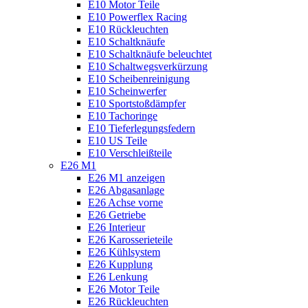
E10 Motor Teile
E10 Powerflex Racing
E10 Rückleuchten
E10 Schaltknäufe
E10 Schaltknäufe beleuchtet
E10 Schaltwegsverkürzung
E10 Scheibenreinigung
E10 Scheinwerfer
E10 Sportstoßdämpfer
E10 Tachoringe
E10 Tieferlegungsfedern
E10 US Teile
E10 Verschleißteile
E26 M1
E26 M1 anzeigen
E26 Abgasanlage
E26 Achse vorne
E26 Getriebe
E26 Interieur
E26 Karosserieteile
E26 Kühlsystem
E26 Kupplung
E26 Lenkung
E26 Motor Teile
E26 Rückleuchten