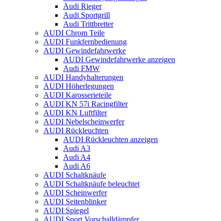
Audi Rieger
Audi Sportgrill
Audi Trittbretter
AUDI Chrom Teile
AUDI Funkfernbedienung
AUDI Gewindefahrwerke
AUDI Gewindefahrwerke anzeigen
Audi FMW
AUDI Handyhalterungen
AUDI Höherlegungen
AUDI Karosserieteile
AUDI KN 57i Racingfilter
AUDI KN Luftfilter
AUDI Nebelscheinwerfer
AUDI Rückleuchten
AUDI Rückleuchten anzeigen
Audi A3
Audi A4
Audi A6
AUDI Schaltknäufe
AUDI Schaltknäufe beleuchtet
AUDI Scheinwerfer
AUDI Seitenblinker
AUDI Spiegel
AUDI Sport Vorschalldämpfer