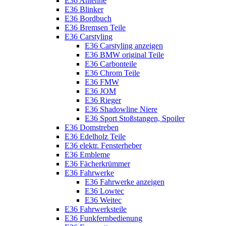
E36 Antenne
E36 Blinker
E36 Bordbuch
E36 Bremsen Teile
E36 Carstyling
E36 Carstyling anzeigen
E36 BMW original Teile
E36 Carbonteile
E36 Chrom Teile
E36 FMW
E36 JOM
E36 Rieger
E36 Shadowline Niere
E36 Sport Stoßstangen, Spoiler
E36 Domstreben
E36 Edelholz Teile
E36 elektr. Fensterheber
E36 Embleme
E36 Fächerkrümmer
E36 Fahrwerke
E36 Fahrwerke anzeigen
E36 Lowtec
E36 Weitec
E36 Fahrwerksteile
E36 Funkfernbedienung