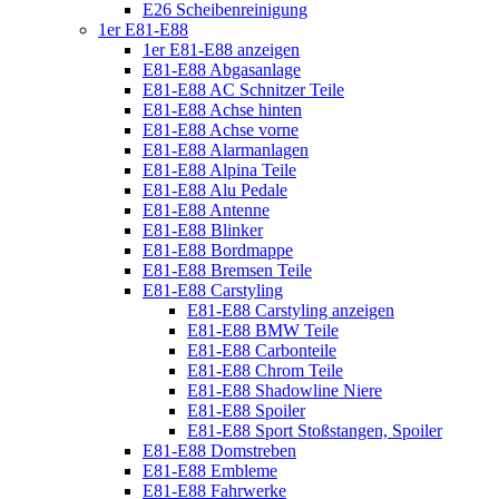
E26 Scheibenreinigung
1er E81-E88
1er E81-E88 anzeigen
E81-E88 Abgasanlage
E81-E88 AC Schnitzer Teile
E81-E88 Achse hinten
E81-E88 Achse vorne
E81-E88 Alarmanlagen
E81-E88 Alpina Teile
E81-E88 Alu Pedale
E81-E88 Antenne
E81-E88 Blinker
E81-E88 Bordmappe
E81-E88 Bremsen Teile
E81-E88 Carstyling
E81-E88 Carstyling anzeigen
E81-E88 BMW Teile
E81-E88 Carbonteile
E81-E88 Chrom Teile
E81-E88 Shadowline Niere
E81-E88 Spoiler
E81-E88 Sport Stoßstangen, Spoiler
E81-E88 Domstreben
E81-E88 Embleme
E81-E88 Fahrwerke