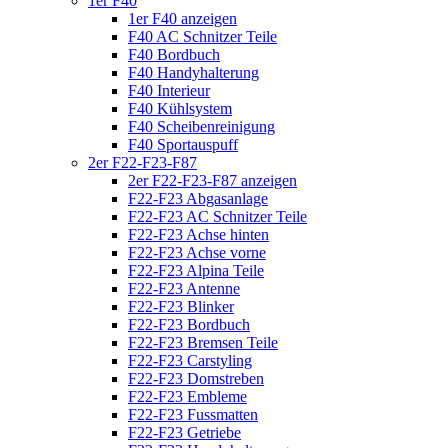
1er F40
1er F40 anzeigen
F40 AC Schnitzer Teile
F40 Bordbuch
F40 Handyhalterung
F40 Interieur
F40 Kühlsystem
F40 Scheibenreinigung
F40 Sportauspuff
2er F22-F23-F87
2er F22-F23-F87 anzeigen
F22-F23 Abgasanlage
F22-F23 AC Schnitzer Teile
F22-F23 Achse hinten
F22-F23 Achse vorne
F22-F23 Alpina Teile
F22-F23 Antenne
F22-F23 Blinker
F22-F23 Bordbuch
F22-F23 Bremsen Teile
F22-F23 Carstyling
F22-F23 Domstreben
F22-F23 Embleme
F22-F23 Fussmatten
F22-F23 Getriebe