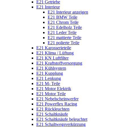
E21 Getriebe
E21 Interieur
E21 Interieur anzeigen
E21 BMW Teile
E21 Chrom Teile
E21 Edelholz Teile
E21 Leder Teile
E21 mattierte Teile
E21 polierte Teile
E21 Karosserieteile
E21 Klima / Lüftung
E21 KN Luftfilter
E21 Kraftstoffversorgung
E21 Kühlsystem
E21 Kupplung
E21 Lenkung
E21 M- Teile
E21 Motor Elektrik
E21 Motor Teile
E21 Nebelscheinwerfer
E21 Powerflex Racing
E21 Rückleuchten
E21 Schaltknäufe
E21 Schaltknäufe beleuchtet
E21 Schaltwegsverkürzung