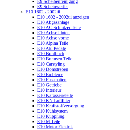
E9 Scheibenreinigung
E9 Scheinwerfer
E10 1602 - 2002tii
E10 1602 - 2002tii anzeigen
E10 Abgasanlage
E10 AC Schnitzer Teile
E10 Achse hinten
E10 Achse vorne
E10 Alpina Teile
E10 Alu Pedale
E10 Bordbuch
E10 Bremsen Teile
E10 Carstyling
E10 Domstreben
E10 Embleme
E10 Fussmatten
E10 Getriebe
E10 Interieur
E10 Karosserieteile
E10 KN Luftfilter
E10 Kraftstoffversorgung
E10 Kühlsystem
E10 Kupplung
E10 M Teile
E10 Motor Elektrik