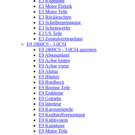
E3 Kupplung
E3 Motor Elekrik
E3 Motor Teile
E3 Rückleuchten
E3 Scheibenreinigung
E3 Scheinwerfer
E3 US Teile
E3 Zentralverriegelung
E9 2800CS - 3,0CSI
E9 2800CS - 3,0CSI anzeigen
E9 Abgasanlage
E9 Achse hinten
E9 Achse vorne
E9 Alpina
E9 Blinker
E9 Bordbuch
E9 Bremse Teile
E9 Embleme
E9 Getriebe
E9 Interieur
E9 Karosserieteile
E9 Kraftstoffversorgung
E9 Kühlsystem
E9 Kupplung
E9 Motor Teile