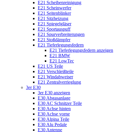
E21 Scheibenreinigung
E21 Scheinwerfer
E21 Seitenblinker
E21 Sitzheizung
E21 Spiegelgläser
E21 Sportauspuff
E21 Spurverbreiterungen
E21 Stoßdämpfer
E21 Tieferlegungsfedern
E21 Tieferlegungsfedern anzeigen
E21 BMW
E21 LowTec
E21 US Teile
E21 Verschleißteile
E21 Windabweiser
E21 Zentralverrieglung
3er E30
3er E30 anzeigen
E30 Abgasanlage
E30 AC Schnitzer Teile
E30 Achse hinten
E30 Achse vorne
E30 Alpina Teile
E30 Alu Pedale
E30 Antenne