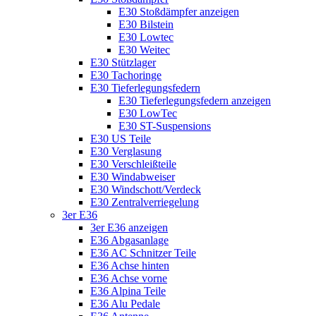
E30 Stoßdämpfer anzeigen
E30 Bilstein
E30 Lowtec
E30 Weitec
E30 Stützlager
E30 Tachoringe
E30 Tieferlegungsfedern
E30 Tieferlegungsfedern anzeigen
E30 LowTec
E30 ST-Suspensions
E30 US Teile
E30 Verglasung
E30 Verschleißteile
E30 Windabweiser
E30 Windschott/Verdeck
E30 Zentralverriegelung
3er E36
3er E36 anzeigen
E36 Abgasanlage
E36 AC Schnitzer Teile
E36 Achse hinten
E36 Achse vorne
E36 Alpina Teile
E36 Alu Pedale