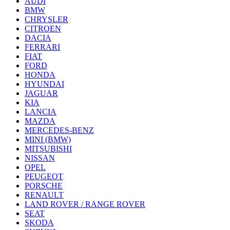
AUDI
BMW
CHRYSLER
CITROEN
DACIA
FERRARI
FIAT
FORD
HONDA
HYUNDAI
JAGUAR
KIA
LANCIA
MAZDA
MERCEDES-BENZ
MINI (BMW)
MITSUBISHI
NISSAN
OPEL
PEUGEOT
PORSCHE
RENAULT
LAND ROVER / RANGE ROVER
SEAT
SKODA