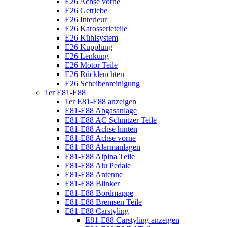
E26 Achse vorne
E26 Getriebe
E26 Interieur
E26 Karosserieteile
E26 Kühlsystem
E26 Kupplung
E26 Lenkung
E26 Motor Teile
E26 Rückleuchten
E26 Scheibenreinigung
1er E81-E88
1er E81-E88 anzeigen
E81-E88 Abgasanlage
E81-E88 AC Schnitzer Teile
E81-E88 Achse hinten
E81-E88 Achse vorne
E81-E88 Alarmanlagen
E81-E88 Alpina Teile
E81-E88 Alu Pedale
E81-E88 Antenne
E81-E88 Blinker
E81-E88 Bordmappe
E81-E88 Bremsen Teile
E81-E88 Carstyling
E81-E88 Carstyling anzeigen