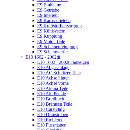
E9 Embleme
E9 Getriebe
E9 Interieur
E9 Karosserieteile
E9 Kraftstoffversorgung
E9 Kühlsystem
E9 Kupplung
E9 Motor Teile
E9 Scheibenreinigung
E9 Scheinwerfer
E10 1602 - 2002tii
E10 1602 - 2002tii anzeigen
E10 Abgasanlage
E10 AC Schnitzer Teile
E10 Achse hinten
E10 Achse vorne
E10 Alpina Teile
E10 Alu Pedale
E10 Bordbuch
E10 Bremsen Teile
E10 Carstyling
E10 Domstreben
E10 Embleme
E10 Fussmatten