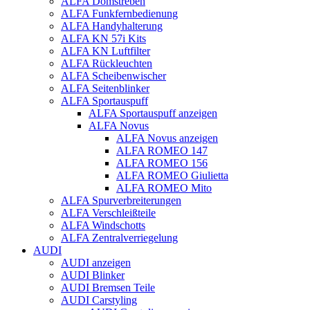
ALFA Domstreben
ALFA Funkfernbedienung
ALFA Handyhalterung
ALFA KN 57i Kits
ALFA KN Luftfilter
ALFA Rückleuchten
ALFA Scheibenwischer
ALFA Seitenblinker
ALFA Sportauspuff
ALFA Sportauspuff anzeigen
ALFA Novus
ALFA Novus anzeigen
ALFA ROMEO 147
ALFA ROMEO 156
ALFA ROMEO Giulietta
ALFA ROMEO Mito
ALFA Spurverbreiterungen
ALFA Verschleißteile
ALFA Windschotts
ALFA Zentralverriegelung
AUDI
AUDI anzeigen
AUDI Blinker
AUDI Bremsen Teile
AUDI Carstyling