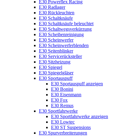
E30 Powerflex Racing
E30 Radlager
E30 Rückleuchten
E30 Schaltknäufe
E30 Schaltknäufe beleuchtet
E30 Schaltwegsverkürzung
E30 Scheibenreinigung
E30 Scheinwerfer
E30 Scheinwerferblenden
E30 Seitenblinker
E30 Servicerücksteller
E30 Sitzheizung
E30 Spiegel
E30 Spiegelgläser
E30 Sportauspuff
E30 Sportauspuff anzeigen
E30 Bonini
E30 Eisenmann
E30 Fox
E30 Remus
E30 Sportfahrwerke
E30 Sportfahrwerke anzeigen
E30 Lowtec
E30 ST Suspensions
E30 Spurverbreiterungen