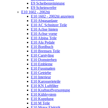
E9 Scheibenreinigung
E9 Scheinwerfer
E10 1602 - 2002tii
E10 1602 - 2002tii anzeigen
E10 Abgasanlage
E10 AC Schnitzer Teile
E10 Achse hinten
E10 Achse vorne
E10 Alpina Teile
E10 Alu Pedale
E10 Bordbuch
E10 Bremsen Teile
E10 Carstyling
E10 Domstreben
E10 Embleme
E10 Fussmatten
E10 Getriebe
E10 Interieur
E10 Karosserieteile
E10 KN Luftfilter
E10 Kraftstoffversorgung
E10 Kühlsystem
E10 Kupplung
E10 M Teile
E10 Motor Elektrik