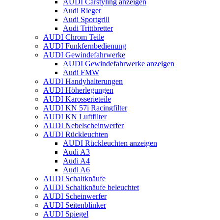
AUDI Carstyling anzeigen
Audi Rieger
Audi Sportgrill
Audi Trittbretter
AUDI Chrom Teile
AUDI Funkfernbedienung
AUDI Gewindefahrwerke
AUDI Gewindefahrwerke anzeigen
Audi FMW
AUDI Handyhalterungen
AUDI Höherlegungen
AUDI Karosserieteile
AUDI KN 57i Racingfilter
AUDI KN Luftfilter
AUDI Nebelscheinwerfer
AUDI Rückleuchten
AUDI Rückleuchten anzeigen
Audi A3
Audi A4
Audi A6
AUDI Schaltknäufe
AUDI Schaltknäufe beleuchtet
AUDI Scheinwerfer
AUDI Seitenblinker
AUDI Spiegel