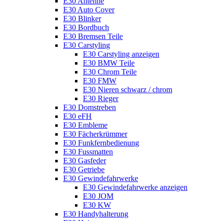
E30 Antenne
E30 Auto Cover
E30 Blinker
E30 Bordbuch
E30 Bremsen Teile
E30 Carstyling
E30 Carstyling anzeigen
E30 BMW Teile
E30 Chrom Teile
E30 FMW
E30 Nieren schwarz / chrom
E30 Rieger
E30 Domstreben
E30 eFH
E30 Embleme
E30 Fächerkrümmer
E30 Funkfernbedienung
E30 Fussmatten
E30 Gasfeder
E30 Getriebe
E30 Gewindefahrwerke
E30 Gewindefahrwerke anzeigen
E30 JOM
E30 KW
E30 Handyhalterung