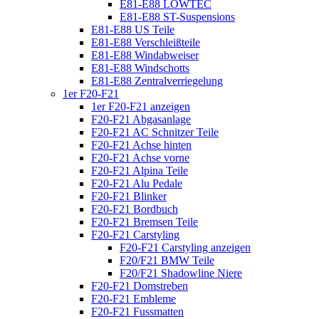
E81-E88 LOWTEC
E81-E88 ST-Suspensions
E81-E88 US Teile
E81-E88 Verschleißteile
E81-E88 Windabweiser
E81-E88 Windschotts
E81-E88 Zentralverriegelung
1er F20-F21
1er F20-F21 anzeigen
F20-F21 Abgasanlage
F20-F21 AC Schnitzer Teile
F20-F21 Achse hinten
F20-F21 Achse vorne
F20-F21 Alpina Teile
F20-F21 Alu Pedale
F20-F21 Blinker
F20-F21 Bordbuch
F20-F21 Bremsen Teile
F20-F21 Carstyling
F20-F21 Carstyling anzeigen
F20/F21 BMW Teile
F20/F21 Shadowline Niere
F20-F21 Domstreben
F20-F21 Embleme
F20-F21 Fussmatten