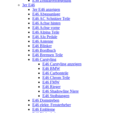
E36 Zentralverriegelung
3er E46
3er E46 anzeigen
E46 Abgasanlage
E46 AC Schnitzer Teile
E46 Achse hinten
E46 Achse vorne
E46 Alpina Teile
E46 Alu Pedale
E46 Antenne
E46 Blinker
E46 Bordbuch
E46 Bremsen Teile
E46 Carstyling
E46 Carstyling anzeigen
E46 BMW
E46 Carbonteile
E46 Chrom Teile
E46 FMW
E46 Rieger
E46 Shadowline Niere
E46 Stoßstangen
E46 Domstreben
E46 elektr. Fensterheber
E46 Embleme