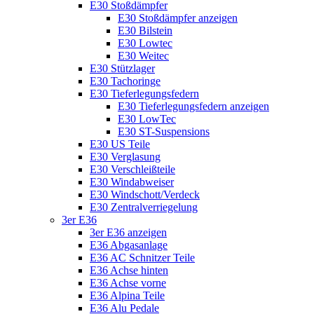
E30 Stoßdämpfer
E30 Stoßdämpfer anzeigen
E30 Bilstein
E30 Lowtec
E30 Weitec
E30 Stützlager
E30 Tachoringe
E30 Tieferlegungsfedern
E30 Tieferlegungsfedern anzeigen
E30 LowTec
E30 ST-Suspensions
E30 US Teile
E30 Verglasung
E30 Verschleißteile
E30 Windabweiser
E30 Windschott/Verdeck
E30 Zentralverriegelung
3er E36
3er E36 anzeigen
E36 Abgasanlage
E36 AC Schnitzer Teile
E36 Achse hinten
E36 Achse vorne
E36 Alpina Teile
E36 Alu Pedale