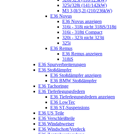
325i/328i (141/142kW)
M3 3,0l/3,2l (210/236kW)
E36 Novus
E36 Novus anzeigen
316i - 318i nicht 318iS/318ti
316i - 318ti Compact
320i - 323i nicht 323ti
325i
E36 Remus
E36 Remus anzeigen
318iS
E36 Spurverbreiterungen
E36 Stoßdämpfer
E36 Stoßdämpfer anzeigen
E36 BMW Stoßdämpfer
E36 Tachoringe
E36 Tieferlegungsfedern
E36 Tieferlegungsfedern anzeigen
E36 LowTec
E36 ST-Suspensions
E36 US Teile
E36 Verschleißteile
E36 Windabweiser
E36 Windschott/Verdeck