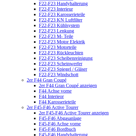
F22-F23 Handyhalterung
F22-F23 Interieur
F22-F23 Karosserieteile
F22-F23 KN Luftfilter
F22-F23 Kühlsystem
F22-F23 Lenkung
F22-F23 M- Teile
F22-F23 Motor Elektrik
F22-F23 Motorteile
F22-F23 Rückleuchten
F22-F23 Scheibenreinigung
F22-F23 Scheinwerfer
F22-F23 Spiegel / Gläser
F22-F23 Windschott
2er F44 Gran Coupé
2er F44 Gran Coupé anzeigen
F44 Achse vorne
F44 Interieor
F44 Karosserieteile
2er F45-F46 Active Tourer
2er F45-F46 Active Tourer anzeigen
F45-F46 Abgasanlage
F45-F46 Achse vorne
F45-F46 Bordbuch
F45-F46 Handyhalterung