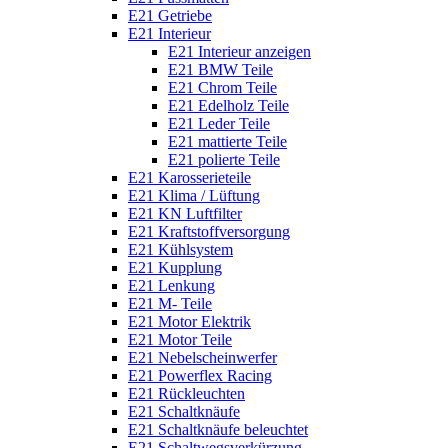
E21 Getriebe
E21 Interieur
E21 Interieur anzeigen
E21 BMW Teile
E21 Chrom Teile
E21 Edelholz Teile
E21 Leder Teile
E21 mattierte Teile
E21 polierte Teile
E21 Karosserieteile
E21 Klima / Lüftung
E21 KN Luftfilter
E21 Kraftstoffversorgung
E21 Kühlsystem
E21 Kupplung
E21 Lenkung
E21 M- Teile
E21 Motor Elektrik
E21 Motor Teile
E21 Nebelscheinwerfer
E21 Powerflex Racing
E21 Rückleuchten
E21 Schaltknäufe
E21 Schaltknäufe beleuchtet
E21 Schaltwegsverkürzung