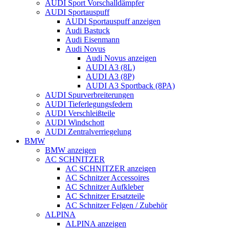
AUDI Sport Vorschalldämpfer
AUDI Sportauspuff
AUDI Sportauspuff anzeigen
Audi Bastuck
Audi Eisenmann
Audi Novus
Audi Novus anzeigen
AUDI A3 (8L)
AUDI A3 (8P)
AUDI A3 Sportback (8PA)
AUDI Spurverbreiterungen
AUDI Tieferlegungsfedern
AUDI Verschleißteile
AUDI Windschott
AUDI Zentralverriegelung
BMW
BMW anzeigen
AC SCHNITZER
AC SCHNITZER anzeigen
AC Schnitzer Accessoires
AC Schnitzer Aufkleber
AC Schnitzer Ersatzteile
AC Schnitzer Felgen / Zubehör
ALPINA
ALPINA anzeigen