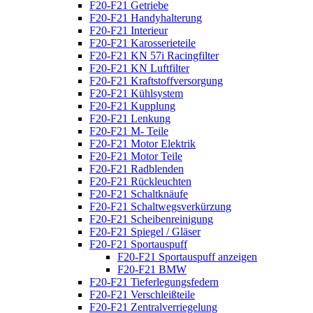
F20-F21 Getriebe
F20-F21 Handyhalterung
F20-F21 Interieur
F20-F21 Karosserieteile
F20-F21 KN 57i Racingfilter
F20-F21 KN Luftfilter
F20-F21 Kraftstoffversorgung
F20-F21 Kühlsystem
F20-F21 Kupplung
F20-F21 Lenkung
F20-F21 M- Teile
F20-F21 Motor Elektrik
F20-F21 Motor Teile
F20-F21 Radblenden
F20-F21 Rückleuchten
F20-F21 Schaltknäufe
F20-F21 Schaltwegsverkürzung
F20-F21 Scheibenreinigung
F20-F21 Spiegel / Gläser
F20-F21 Sportauspuff
F20-F21 Sportauspuff anzeigen
F20-F21 BMW
F20-F21 Tieferlegungsfedern
F20-F21 Verschleißteile
F20-F21 Zentralverriegelung