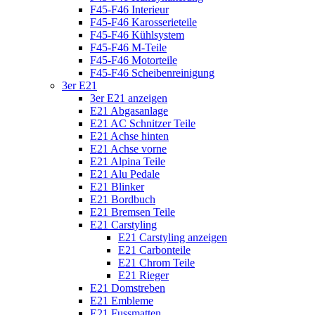
F45-F46 Interieur
F45-F46 Karosserieteile
F45-F46 Kühlsystem
F45-F46 M-Teile
F45-F46 Motorteile
F45-F46 Scheibenreinigung
3er E21
3er E21 anzeigen
E21 Abgasanlage
E21 AC Schnitzer Teile
E21 Achse hinten
E21 Achse vorne
E21 Alpina Teile
E21 Alu Pedale
E21 Blinker
E21 Bordbuch
E21 Bremsen Teile
E21 Carstyling
E21 Carstyling anzeigen
E21 Carbonteile
E21 Chrom Teile
E21 Rieger
E21 Domstreben
E21 Embleme
E21 Fussmatten