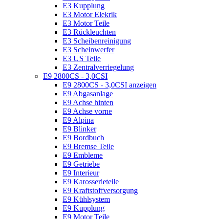
E3 Kupplung
E3 Motor Elekrik
E3 Motor Teile
E3 Rückleuchten
E3 Scheibenreinigung
E3 Scheinwerfer
E3 US Teile
E3 Zentralverriegelung
E9 2800CS - 3,0CSI
E9 2800CS - 3,0CSI anzeigen
E9 Abgasanlage
E9 Achse hinten
E9 Achse vorne
E9 Alpina
E9 Blinker
E9 Bordbuch
E9 Bremse Teile
E9 Embleme
E9 Getriebe
E9 Interieur
E9 Karosserieteile
E9 Kraftstoffversorgung
E9 Kühlsystem
E9 Kupplung
E9 Motor Teile