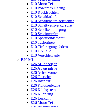
E10 Motor Teile
E10 Powerflex Racing
E10 Rückleuchten
E10 Schaltknäufe
E10 Schaltknäufe beleuchtet
E10 Schaltwegsverkürzung
E10 Scheibenreinigung
E10 Scheinwerfer
E10 Sportstoßdämpfer
E10 Tachoringe
E10 Tieferlegungsfedern
E10 US Teile
E10 Verschleißteile
E26 M1
E26 M1 anzeigen
E26 Abgasanlage
E26 Achse vorne
E26 Getriebe
E26 Interieur
E26 Karosserieteile
E26 Kühlsystem
E26 Kupplung
E26 Lenkung
E26 Motor Teile
E26 Rückleuchten