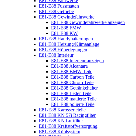
E81-E88 Fahrwerke
E81-E88 Fussmatten
E81-E88 Getriebe
E81-E88 Gewindefahrwerke
E81-E88 Gewindefahrwerke anzeigen
E81-E88 FMW
E81-E88 KW
E81-E88 Handyhalterungen
E81-E88 Heizung/Klimaanlage
E81-E88 Höherlegungen
E81-E88 Interieur
E81-E88 Interieur anzeigen
E81-E88 Alcantara
E81-E88 BMW Teile
E81-E88 Carbon Teile
E81-E88 Chrom Teile
E81-E88 Getränkehalter
E81-E88 Leder Teile
E81-E88 mattierte Teile
E81-E88 polierte Teile
E81-E88 Karosserieteile
E81-E88 KN 57i Racingfilter
E81-E88 KN Luftfilter
E81-E88 Kraftstoffversorgung
E81-E88 Kühlsystem