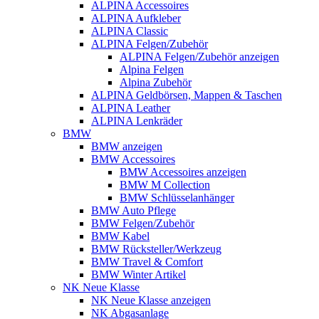
ALPINA Accessoires
ALPINA Aufkleber
ALPINA Classic
ALPINA Felgen/Zubehör
ALPINA Felgen/Zubehör anzeigen
Alpina Felgen
Alpina Zubehör
ALPINA Geldbörsen, Mappen & Taschen
ALPINA Leather
ALPINA Lenkräder
BMW
BMW anzeigen
BMW Accessoires
BMW Accessoires anzeigen
BMW M Collection
BMW Schlüsselanhänger
BMW Auto Pflege
BMW Felgen/Zubehör
BMW Kabel
BMW Rücksteller/Werkzeug
BMW Travel & Comfort
BMW Winter Artikel
NK Neue Klasse
NK Neue Klasse anzeigen
NK Abgasanlage