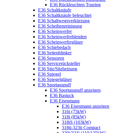
E36 Rückleuchten Touring
E36 Schaltknäufe
E36 Schaltknäufe beleuchtet
E36 Schaltwegsverkürzung
E36 Scheibenreinigung
E36 Scheinwerfer
E36 Scheinwerferblenden
E36 Scheinwerfergläser
E36 Schiebedach
E36 Seitenblinker
E36 Sensoren
E36 Servicerücksteller
E36 Sitz/Sitzheizung
E36 Spiegel
E36 Spiegelgläser
E36 Sportauspuff
E36 Sportauspuff anzeigen
E36 Bastuck
E36 Eisenmann
E36 Eisenmann anzeigen
316i (75kW)
318i (85kW)
318iS (103kW)
318ti-323ti Compact
320i/323i (110/125kW)