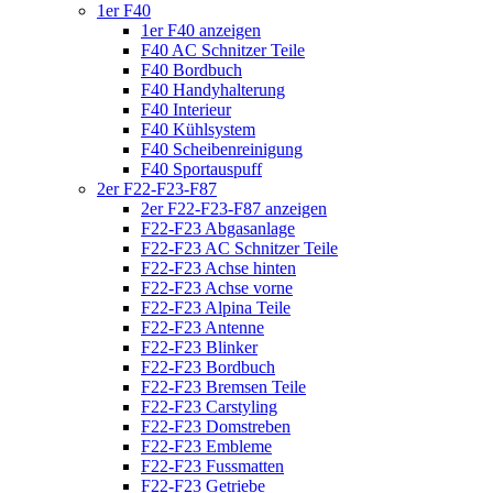
1er F40
1er F40 anzeigen
F40 AC Schnitzer Teile
F40 Bordbuch
F40 Handyhalterung
F40 Interieur
F40 Kühlsystem
F40 Scheibenreinigung
F40 Sportauspuff
2er F22-F23-F87
2er F22-F23-F87 anzeigen
F22-F23 Abgasanlage
F22-F23 AC Schnitzer Teile
F22-F23 Achse hinten
F22-F23 Achse vorne
F22-F23 Alpina Teile
F22-F23 Antenne
F22-F23 Blinker
F22-F23 Bordbuch
F22-F23 Bremsen Teile
F22-F23 Carstyling
F22-F23 Domstreben
F22-F23 Embleme
F22-F23 Fussmatten
F22-F23 Getriebe