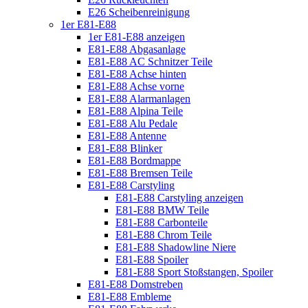
E26 Scheibenreinigung
1er E81-E88
1er E81-E88 anzeigen
E81-E88 Abgasanlage
E81-E88 AC Schnitzer Teile
E81-E88 Achse hinten
E81-E88 Achse vorne
E81-E88 Alarmanlagen
E81-E88 Alpina Teile
E81-E88 Alu Pedale
E81-E88 Antenne
E81-E88 Blinker
E81-E88 Bordmappe
E81-E88 Bremsen Teile
E81-E88 Carstyling
E81-E88 Carstyling anzeigen
E81-E88 BMW Teile
E81-E88 Carbonteile
E81-E88 Chrom Teile
E81-E88 Shadowline Niere
E81-E88 Spoiler
E81-E88 Sport Stoßstangen, Spoiler
E81-E88 Domstreben
E81-E88 Embleme