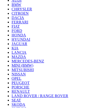
AUDI
BMW
CHRYSLER
CITROEN
DACIA
FERRARI
FIAT
FORD
HONDA
HYUNDAI
JAGUAR
KIA
LANCIA
MAZDA
MERCEDES-BENZ
MINI (BMW)
MITSUBISHI
NISSAN
OPEL
PEUGEOT
PORSCHE
RENAULT
LAND ROVER / RANGE ROVER
SEAT
SKODA