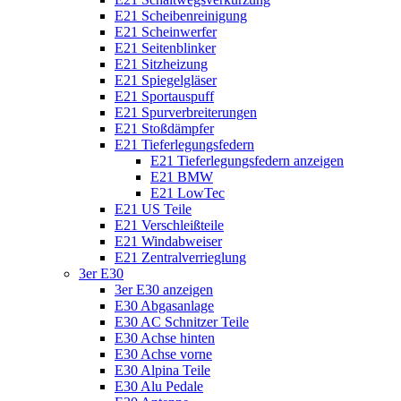
E21 Scheibenreinigung
E21 Scheinwerfer
E21 Seitenblinker
E21 Sitzheizung
E21 Spiegelgläser
E21 Sportauspuff
E21 Spurverbreiterungen
E21 Stoßdämpfer
E21 Tieferlegungsfedern
E21 Tieferlegungsfedern anzeigen
E21 BMW
E21 LowTec
E21 US Teile
E21 Verschleißteile
E21 Windabweiser
E21 Zentralverrieglung
3er E30
3er E30 anzeigen
E30 Abgasanlage
E30 AC Schnitzer Teile
E30 Achse hinten
E30 Achse vorne
E30 Alpina Teile
E30 Alu Pedale