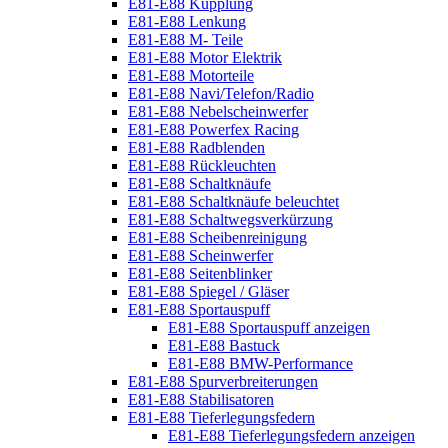
E81-E88 Kupplung
E81-E88 Lenkung
E81-E88 M- Teile
E81-E88 Motor Elektrik
E81-E88 Motorteile
E81-E88 Navi/Telefon/Radio
E81-E88 Nebelscheinwerfer
E81-E88 Powerfex Racing
E81-E88 Radblenden
E81-E88 Rückleuchten
E81-E88 Schaltknäufe
E81-E88 Schaltknäufe beleuchtet
E81-E88 Schaltwegsverkürzung
E81-E88 Scheibenreinigung
E81-E88 Scheinwerfer
E81-E88 Seitenblinker
E81-E88 Spiegel / Gläser
E81-E88 Sportauspuff
E81-E88 Sportauspuff anzeigen
E81-E88 Bastuck
E81-E88 BMW-Performance
E81-E88 Spurverbreiterungen
E81-E88 Stabilisatoren
E81-E88 Tieferlegungsfedern
E81-E88 Tieferlegungsfedern anzeigen