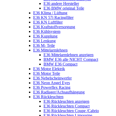
E36 andere Hersteller
E36 BMW original Teile
E36 Klima / Lüftung
E36 KN 57i Racingfilter
E36 KN Luftfilter
E36 Kraftstoffversorgung
E36 Kühlsystem
E36 Kupplung
E36 Lenkung
E36 M- Teile
E36 Mittelarmlehnen
E36 Mittelarmlehnen anzeigen
BMW E36 alle NICHT Compact
BMW E36 Compact
E36 Motor Elektrik
E36 Motor Teile
E36 Nebelscheinwerfer
E36 Neon Angel Eyes
E36 Powerflex Racing
E36 Radlager/Achsaufhängung
E36 Rückleuchten
E36 Rückleuchten anzeigen
E36 Rückleuchten Compact
E36 Rückleuchten Coupe /Cabrio
E36 Rückleuchten Limousine