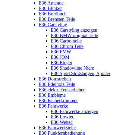
E36 Antenne
E36 Blinker
E36 Bordbuch
E36 Bremsen Teile
E36 Carstyling
E36 Carstyling anzeigen
E36 BMW original Teile
E36 Carbonteile
E36 Chrom Teile
E36 FMW
E36 JOM
E36 Rieger
E36 Shadowline Niere
E36 Sport Stoßstangen, Spoiler
E36 Domstreben
E36 Edelholz Teile
E36 elektr. Fensterheber
E36 Embleme
E36 Fächerkrümmer
E36 Fahrwerke
E36 Fahrwerke anzeigen
E36 Lowtec
E36 Weitec
E36 Fahrwerksteile
E36 Funkfernbedienung