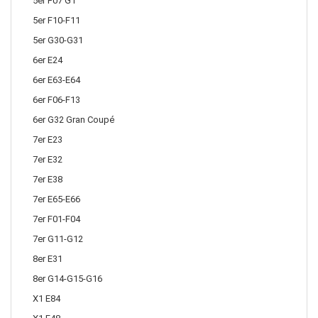
5er F07 GT
5er F10-F11
5er G30-G31
6er E24
6er E63-E64
6er F06-F13
6er G32 Gran Coupé
7er E23
7er E32
7er E38
7er E65-E66
7er F01-F04
7er G11-G12
8er E31
8er G14-G15-G16
X1 E84