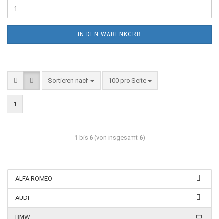
IN DEN WARENKORB
Sortieren nach
100 pro Seite
1
1
bis
6
(von insgesamt
6
)
ALFA ROMEO
AUDI
BMW