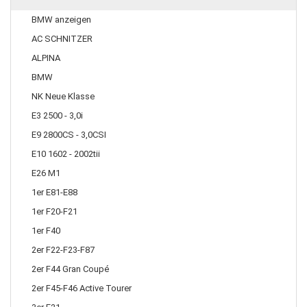
BMW anzeigen
AC SCHNITZER
ALPINA
BMW
NK Neue Klasse
E3 2500 - 3,0i
E9 2800CS - 3,0CSI
E10 1602 - 2002tii
E26 M1
1er E81-E88
1er F20-F21
1er F40
2er F22-F23-F87
2er F44 Gran Coupé
2er F45-F46 Active Tourer