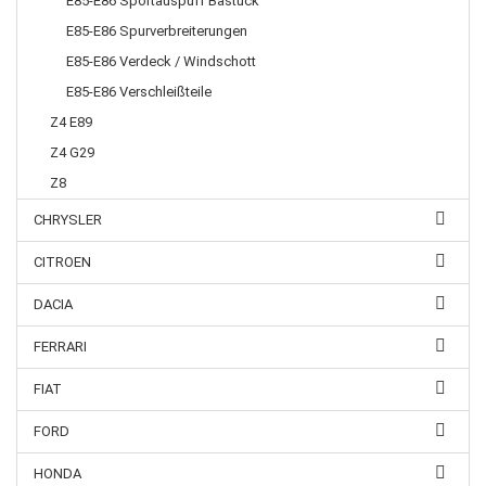
E85-E86 Sportauspuff Bastuck
E85-E86 Spurverbreiterungen
E85-E86 Verdeck / Windschott
E85-E86 Verschleißteile
Z4 E89
Z4 G29
Z8
CHRYSLER
CITROEN
DACIA
FERRARI
FIAT
FORD
HONDA