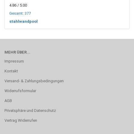
4.86
/ 5.00
Gesamt: 377
stahlwandpool
MEHR ÜBER...
Impressum
Kontakt
Versand- & Zahlungsbedingungen
Widerrufsformular
AGB
Privatsphäre und Datenschutz
Vertrag Widerrufen