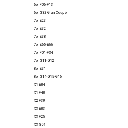
6er F06-F13
6er G32 Gran Coupé
7er E23
7er E32
7er E38
7er E65-E66
7er F01-F04
7er G11-G12
8er E31
8er G14-G15-G16
X1 E84
X1 F48
X2 F39
X3 E83
X3 F25
X3 G01