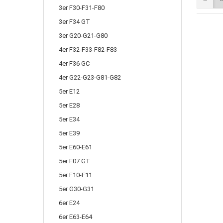
3er F30-F31-F80
3er F34 GT
3er G20-G21-G80
4er F32-F33-F82-F83
4er F36 GC
4er G22-G23-G81-G82
5er E12
5er E28
5er E34
5er E39
5er E60-E61
5er F07 GT
5er F10-F11
5er G30-G31
6er E24
6er E63-E64