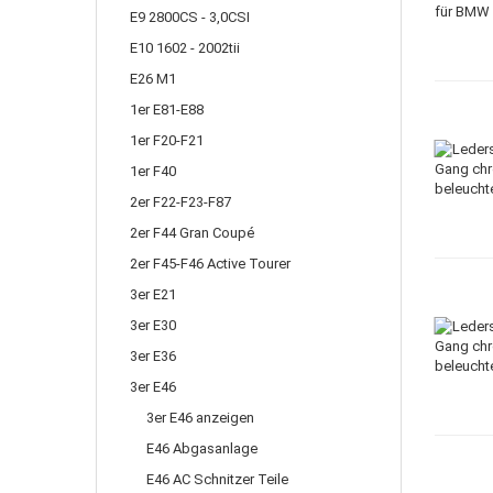
E9 2800CS - 3,0CSI
E10 1602 - 2002tii
E26 M1
1er E81-E88
1er F20-F21
1er F40
2er F22-F23-F87
2er F44 Gran Coupé
2er F45-F46 Active Tourer
3er E21
3er E30
3er E36
3er E46
3er E46 anzeigen
E46 Abgasanlage
E46 AC Schnitzer Teile