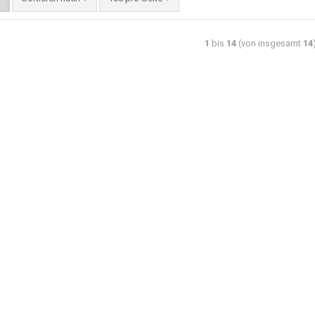
1
bis
14
(von insgesamt
14