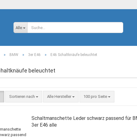
Sprache auswählen
Alle
»
»
»
BMW
3er E46
E46 Schaltknäufe beleuchtet
haltknäufe beleuchtet
Konto
Sortieren nach
Alle Hersteller
100 pro Seite
Passw
Schaltmanschette Leder schwarz passend für 
3er E46 alle