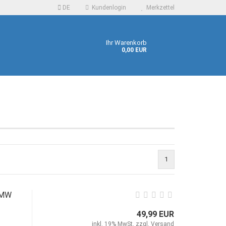
DE
Kundenlogin
Merkzettel
Ihr Warenkorb
0,00 EUR
 erstellen
1
ort vergessen?
BMW
49,99 EUR
inkl. 19% MwSt. zzgl.
Versand