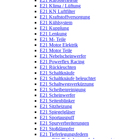
E21 Karosserieteile
E21 Klima / Lüftung
E21 KN Luftfilter
E21 Kraftstoffversorgung
E21 Kühlsystem
E21 Kupplung
E21 Lenkung
E21 M- Teile
E21 Motor Elektrik
E21 Motor Teile
E21 Nebelscheinwerfer
E21 Powerflex Racing
E21 Rückleuchten
E21 Schaltknäufe
E21 Schaltknäufe beleuchtet
E21 Schaltwegsverkürzung
E21 Scheibenreinigung
E21 Scheinwerfer
E21 Seitenblinker
E21 Sitzheizung
E21 Spiegelgläser
E21 Sportauspuff
E21 Spurverbreiterungen
E21 Stoßdämpfer
E21 Tieferlegungsfedern