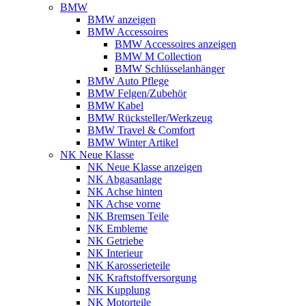
BMW
BMW anzeigen
BMW Accessoires
BMW Accessoires anzeigen
BMW M Collection
BMW Schlüsselanhänger
BMW Auto Pflege
BMW Felgen/Zubehör
BMW Kabel
BMW Rücksteller/Werkzeug
BMW Travel & Comfort
BMW Winter Artikel
NK Neue Klasse
NK Neue Klasse anzeigen
NK Abgasanlage
NK Achse hinten
NK Achse vorne
NK Bremsen Teile
NK Embleme
NK Getriebe
NK Interieur
NK Karosserieteile
NK Kraftstoffversorgung
NK Kupplung
NK Motorteile