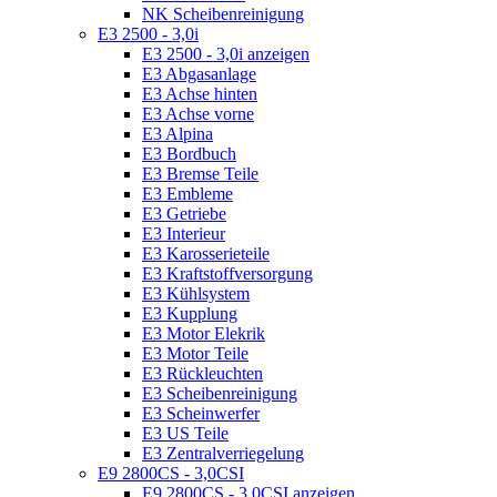
NK Scheibenreinigung
E3 2500 - 3,0i
E3 2500 - 3,0i anzeigen
E3 Abgasanlage
E3 Achse hinten
E3 Achse vorne
E3 Alpina
E3 Bordbuch
E3 Bremse Teile
E3 Embleme
E3 Getriebe
E3 Interieur
E3 Karosserieteile
E3 Kraftstoffversorgung
E3 Kühlsystem
E3 Kupplung
E3 Motor Elekrik
E3 Motor Teile
E3 Rückleuchten
E3 Scheibenreinigung
E3 Scheinwerfer
E3 US Teile
E3 Zentralverriegelung
E9 2800CS - 3,0CSI
E9 2800CS - 3,0CSI anzeigen