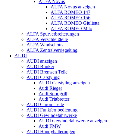
ALFA Novus
ALFA Novus anzeigen
ALFA ROMEO 147
ALFA ROMEO 156
ALFA ROMEO Giulietta
ALFA ROMEO Mito
ALFA Spurverbreiterungen
ALFA Verschleißteile
ALFA Windschotts
ALFA Zentralverriegelung
AUDI
AUDI anzeigen
AUDI Blinker
AUDI Bremsen Teile
AUDI Carstyling
AUDI Carstyling anzeigen
Audi Rieger
Audi Sportgrill
Audi Trittbretter
AUDI Chrom Teile
AUDI Funkfernbedienung
AUDI Gewindefahrwerke
AUDI Gewindefahrwerke anzeigen
Audi FMW
AUDI Handyhalterungen