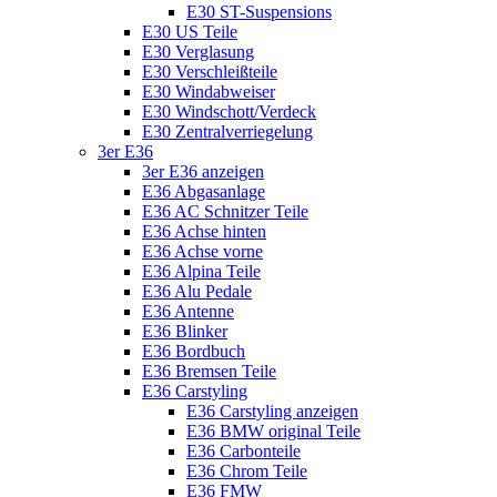
E30 ST-Suspensions
E30 US Teile
E30 Verglasung
E30 Verschleißteile
E30 Windabweiser
E30 Windschott/Verdeck
E30 Zentralverriegelung
3er E36
3er E36 anzeigen
E36 Abgasanlage
E36 AC Schnitzer Teile
E36 Achse hinten
E36 Achse vorne
E36 Alpina Teile
E36 Alu Pedale
E36 Antenne
E36 Blinker
E36 Bordbuch
E36 Bremsen Teile
E36 Carstyling
E36 Carstyling anzeigen
E36 BMW original Teile
E36 Carbonteile
E36 Chrom Teile
E36 FMW