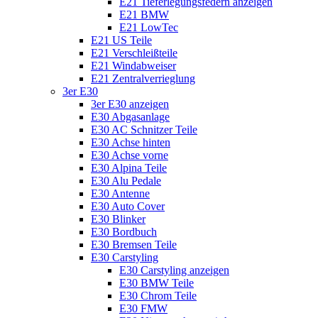
E21 Tieferlegungsfedern anzeigen
E21 BMW
E21 LowTec
E21 US Teile
E21 Verschleißteile
E21 Windabweiser
E21 Zentralverrieglung
3er E30
3er E30 anzeigen
E30 Abgasanlage
E30 AC Schnitzer Teile
E30 Achse hinten
E30 Achse vorne
E30 Alpina Teile
E30 Alu Pedale
E30 Antenne
E30 Auto Cover
E30 Blinker
E30 Bordbuch
E30 Bremsen Teile
E30 Carstyling
E30 Carstyling anzeigen
E30 BMW Teile
E30 Chrom Teile
E30 FMW