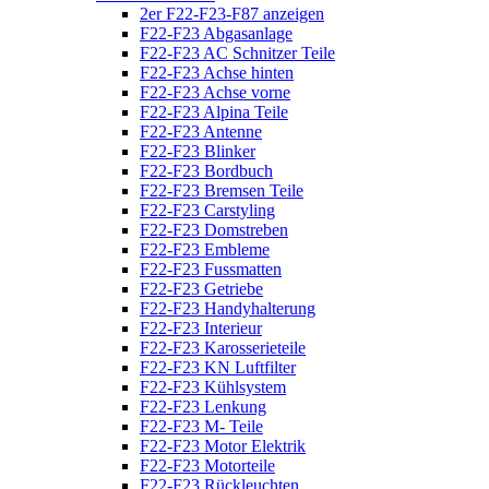
2er F22-F23-F87 anzeigen
F22-F23 Abgasanlage
F22-F23 AC Schnitzer Teile
F22-F23 Achse hinten
F22-F23 Achse vorne
F22-F23 Alpina Teile
F22-F23 Antenne
F22-F23 Blinker
F22-F23 Bordbuch
F22-F23 Bremsen Teile
F22-F23 Carstyling
F22-F23 Domstreben
F22-F23 Embleme
F22-F23 Fussmatten
F22-F23 Getriebe
F22-F23 Handyhalterung
F22-F23 Interieur
F22-F23 Karosserieteile
F22-F23 KN Luftfilter
F22-F23 Kühlsystem
F22-F23 Lenkung
F22-F23 M- Teile
F22-F23 Motor Elektrik
F22-F23 Motorteile
F22-F23 Rückleuchten