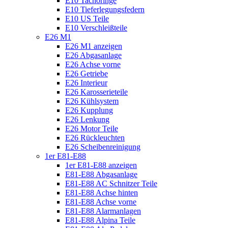
E10 Tachoringe
E10 Tieferlegungsfedern
E10 US Teile
E10 Verschleißteile
E26 M1
E26 M1 anzeigen
E26 Abgasanlage
E26 Achse vorne
E26 Getriebe
E26 Interieur
E26 Karosserieteile
E26 Kühlsystem
E26 Kupplung
E26 Lenkung
E26 Motor Teile
E26 Rückleuchten
E26 Scheibenreinigung
1er E81-E88
1er E81-E88 anzeigen
E81-E88 Abgasanlage
E81-E88 AC Schnitzer Teile
E81-E88 Achse hinten
E81-E88 Achse vorne
E81-E88 Alarmanlagen
E81-E88 Alpina Teile