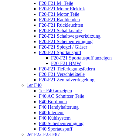
F20-F21 M- Teile
F20-F21 Motor Elektrik
F20-F21 Motor Teile
F20-F21 Radblenden
F20-F21 Rückleuchten
F20-F21 Schaltknäufe
F20-F21 Schaltwegsverkürzung
F20-F21 Scheibenreinigung
F20-F21 Spiegel / Gläser
F20-F21 Sportauspuff
F20-F21 Sportauspuff anzeigen
F20-F21 BMW
F20-F21 Tieferlegungsfedern
F20-F21 Verschleißteile
F20-F21 Zentralverriegelung
1er F40
1er F40 anzeigen
F40 AC Schnitzer Teile
F40 Bordbuch
F40 Handyhalterung
F40 Interieur
F40 Kühlsystem
F40 Scheibenreinigung
F40 Sportauspuff
2er F22-F23-F87