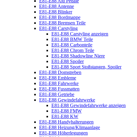
E81-E88 Alu Pedale
E81-E88 Antenne
E81-E88 Blinker
E81-E88 Bordmappe
E81-E88 Bremsen Teile
E81-E88 Carstyling
E81-E88 Carstyling anzeigen
E81-E88 BMW Teile
E81-E88 Carbonteile
E81-E88 Chrom Teile
E81-E88 Shadowline Niere
E81-E88 Spoiler
E81-E88 Sport Stoßstangen, Spoiler
E81-E88 Domstreben
E81-E88 Embleme
E81-E88 Fahrwerke
E81-E88 Fussmatten
E81-E88 Getriebe
E81-E88 Gewindefahrwerke
E81-E88 Gewindefahrwerke anzeigen
E81-E88 FMW
E81-E88 KW
E81-E88 Handyhalterungen
E81-E88 Heizung/Klimaanlage
E81-E88 Höherlegungen