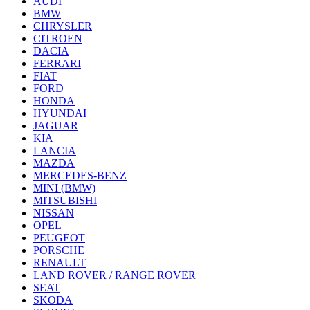
AUDI
BMW
CHRYSLER
CITROEN
DACIA
FERRARI
FIAT
FORD
HONDA
HYUNDAI
JAGUAR
KIA
LANCIA
MAZDA
MERCEDES-BENZ
MINI (BMW)
MITSUBISHI
NISSAN
OPEL
PEUGEOT
PORSCHE
RENAULT
LAND ROVER / RANGE ROVER
SEAT
SKODA