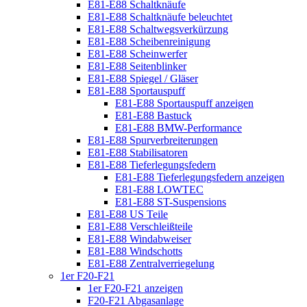
E81-E88 Schaltknäufe
E81-E88 Schaltknäufe beleuchtet
E81-E88 Schaltwegsverkürzung
E81-E88 Scheibenreinigung
E81-E88 Scheinwerfer
E81-E88 Seitenblinker
E81-E88 Spiegel / Gläser
E81-E88 Sportauspuff
E81-E88 Sportauspuff anzeigen
E81-E88 Bastuck
E81-E88 BMW-Performance
E81-E88 Spurverbreiterungen
E81-E88 Stabilisatoren
E81-E88 Tieferlegungsfedern
E81-E88 Tieferlegungsfedern anzeigen
E81-E88 LOWTEC
E81-E88 ST-Suspensions
E81-E88 US Teile
E81-E88 Verschleißteile
E81-E88 Windabweiser
E81-E88 Windschotts
E81-E88 Zentralverriegelung
1er F20-F21
1er F20-F21 anzeigen
F20-F21 Abgasanlage