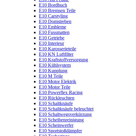
E10 Bordbuch
E10 Bremsen Teile
E10 Carstyling
E10 Domstreben
E10 Embleme
E10 Fussmatten
E10 Getriebe
E10 Interieur
E10 Karosserieteile
E10 KN Luftfilter
E10 Kraftstoffversorgung
E10 Kühlsystem
E10 Kupplung
E10 M Teile
E10 Motor Elektrik
E10 Motor Teile
E10 Powerflex Racing
E10 Rückleuchten
E10 Schaltknäufe
E10 Schaltknäufe beleuchtet
E10 Schaltwegsverkürzung
E10 Scheibenreinigung
E10 Scheinwerfer
E10 Sportstoßdämpfer