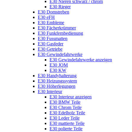
E30 Nieren schwarz / chrom
E30 Rieger
E30 Domstreben
E30 eFH
E30 Embleme
E30 Fächerkrümmer
E30 Funkfernbedienung
E30 Fussmatten
E30 Gasfeder
E30 Getriebe
E30 Gewindefahrwerke
E30 Gewindefahrwerke anzeigen
E30 JOM
E30 KW
E30 Handyhalterung
E30 Heizungssystem
E30 Höherlegungen
E30 Interieur
E30 Interieur anzeigen
E30 BMW Teile
E30 Chrom Teile
E30 Edelholz Teile
E30 Leder Teile
E30 mattierte Teile
E30 polierte Teile