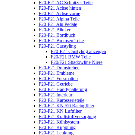
F20-F21 AC Schnitzer Teile
F20-F21 Achse hinten
F20-F21 Achse vorne
F20-F21 Alpina Teile
F20-F21 Alu Pedale
F20-F21 Blinker
F20-F21 Bordbuch
F20-F21 Bremsen Teile
F20-F21 Carstyling
F20-F21 Carstyling anzeigen
F20/F21 BMW Teile
F20/F21 Shadowline Niere
F20-F21 Domstreben
F20-F21 Embleme
F20-F21 Fussmatten
F20-F21 Getriebe
F20-F21 Handyhalterung
F20-F21 Interieur
F20-F21 Karosserieteile
F20-F21 KN 57i Racingfilter
F20-F21 KN Luftfilter
F20-F21 Kraftstoffversorgung
F20-F21 Kühlsystem
F20-F21 Kupplung
F20-F21 Lenkung