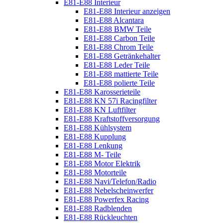
E81-E88 Interieur
E81-E88 Interieur anzeigen
E81-E88 Alcantara
E81-E88 BMW Teile
E81-E88 Carbon Teile
E81-E88 Chrom Teile
E81-E88 Getränkehalter
E81-E88 Leder Teile
E81-E88 mattierte Teile
E81-E88 polierte Teile
E81-E88 Karosserieteile
E81-E88 KN 57i Racingfilter
E81-E88 KN Luftfilter
E81-E88 Kraftstoffversorgung
E81-E88 Kühlsystem
E81-E88 Kupplung
E81-E88 Lenkung
E81-E88 M- Teile
E81-E88 Motor Elektrik
E81-E88 Motorteile
E81-E88 Navi/Telefon/Radio
E81-E88 Nebelscheinwerfer
E81-E88 Powerfex Racing
E81-E88 Radblenden
E81-E88 Rückleuchten