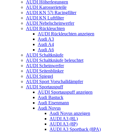
AUDI Höherlegungen
AUDI Karosserieteile
AUDI KN 57i Racingfilter
AUDI KN Luftfilter
AUDI Nebelscheinwerfer
AUDI Rückleuchten
AUDI Rückleuchten anzeigen
Audi A3
Audi A4
Audi A6
AUDI Schaltknäufe
AUDI Schaltknäufe beleuchtet
AUDI Scheinwerfer
AUDI Seitenblinker
AUDI Spiegel
AUDI Sport Vorschalldämpfer
AUDI Sportauspuff
AUDI Sportauspuff anzeigen
Audi Bastuck
Audi Eisenmann
Audi Novus
Audi Novus anzeigen
AUDI A3 (8L)
AUDI A3 (8P)
AUDI A3 Sportback (8PA)