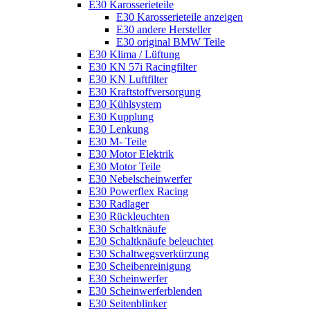
E30 Karosserieteile
E30 Karosserieteile anzeigen
E30 andere Hersteller
E30 original BMW Teile
E30 Klima / Lüftung
E30 KN 57i Racingfilter
E30 KN Luftfilter
E30 Kraftstoffversorgung
E30 Kühlsystem
E30 Kupplung
E30 Lenkung
E30 M- Teile
E30 Motor Elektrik
E30 Motor Teile
E30 Nebelscheinwerfer
E30 Powerflex Racing
E30 Radlager
E30 Rückleuchten
E30 Schaltknäufe
E30 Schaltknäufe beleuchtet
E30 Schaltwegsverkürzung
E30 Scheibenreinigung
E30 Scheinwerfer
E30 Scheinwerferblenden
E30 Seitenblinker