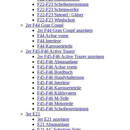
F22-F23 Scheibenreinigung
F22-F23 Scheinwerfer
F22-F23 Spiegel / Gläser
F22-F23 Windschott
2er F44 Gran Coupé
2er F44 Gran Coupé anzeigen
F44 Achse vorne
F44 Interieor
F44 Karosserieteile
2er F45-F46 Active Tourer
2er F45-F46 Active Tourer anzeigen
F45-F46 Abgasanlage
F45-F46 Achse vorne
F45-F46 Bordbuch
F45-F46 Handyhalterung
F45-F46 Interieur
F45-F46 Karosserieteile
F45-F46 Kühlsystem
F45-F46 M-Teile
F45-F46 Motorteile
F45-F46 Scheibenreinigung
3er E21
3er E21 anzeigen
E21 Abgasanlage
E21 AC Schnitzer Teile