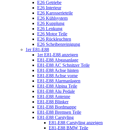
E26 Getriebe
E26 Interieur
E26 Karosserieteile
E26 Kühlsystem
E26 Kupplung
E26 Lenkung
E26 Motor Teile
E26 Rückleuchten
E26 Scheibenreinigung
1er E81-E88
1er E81-E88 anzeigen
E81-E88 Abgasanlage
E81-E88 AC Schnitzer Teile
E81-E88 Achse hinten
E81-E88 Achse vorne
E81-E88 Alarmanlagen
E81-E88 Alpina Teile
E81-E88 Alu Pedale
E81-E88 Antenne
E81-E88 Blinker
E81-E88 Bordmappe
E81-E88 Bremsen Teile
E81-E88 Carstyling
E81-E88 Carstyling anzeigen
E81-E88 BMW Teile