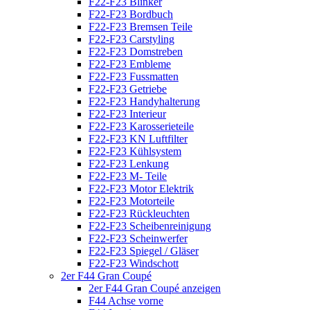
F22-F23 Blinker
F22-F23 Bordbuch
F22-F23 Bremsen Teile
F22-F23 Carstyling
F22-F23 Domstreben
F22-F23 Embleme
F22-F23 Fussmatten
F22-F23 Getriebe
F22-F23 Handyhalterung
F22-F23 Interieur
F22-F23 Karosserieteile
F22-F23 KN Luftfilter
F22-F23 Kühlsystem
F22-F23 Lenkung
F22-F23 M- Teile
F22-F23 Motor Elektrik
F22-F23 Motorteile
F22-F23 Rückleuchten
F22-F23 Scheibenreinigung
F22-F23 Scheinwerfer
F22-F23 Spiegel / Gläser
F22-F23 Windschott
2er F44 Gran Coupé
2er F44 Gran Coupé anzeigen
F44 Achse vorne