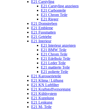
E21 Carstyling
E21 Carstyling anzeigen
E21 Carbonteile
E21 Chrom Teile
E21 Rieger
E21 Domstreben
E21 Embleme
E21 Fussmatten
E21 Getriebe
E21 Interieur
E21 Interieur anzeigen
E21 BMW Teile
E21 Chrom Teile
E21 Edelholz Teile
E21 Leder Teile
E21 mattierte Teile
E21 polierte Teile
E21 Karosserieteile
E21 Klima / Lüftung
E21 KN Luftfilter
E21 Kraftstoffversorgung
E21 Kühlsystem
E21 Kupplung
E21 Lenkung
E21 M- Teile