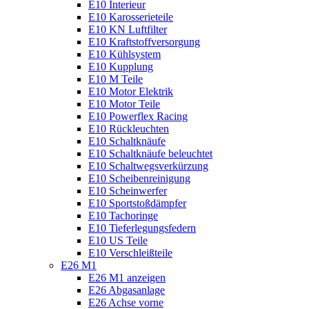
E10 Interieur
E10 Karosserieteile
E10 KN Luftfilter
E10 Kraftstoffversorgung
E10 Kühlsystem
E10 Kupplung
E10 M Teile
E10 Motor Elektrik
E10 Motor Teile
E10 Powerflex Racing
E10 Rückleuchten
E10 Schaltknäufe
E10 Schaltknäufe beleuchtet
E10 Schaltwegsverkürzung
E10 Scheibenreinigung
E10 Scheinwerfer
E10 Sportstoßdämpfer
E10 Tachoringe
E10 Tieferlegungsfedern
E10 US Teile
E10 Verschleißteile
E26 M1
E26 M1 anzeigen
E26 Abgasanlage
E26 Achse vorne