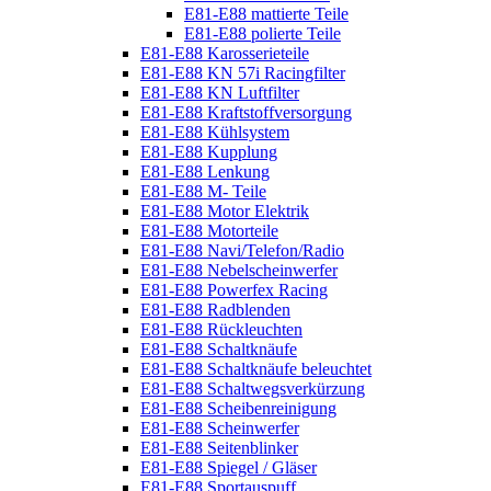
E81-E88 mattierte Teile
E81-E88 polierte Teile
E81-E88 Karosserieteile
E81-E88 KN 57i Racingfilter
E81-E88 KN Luftfilter
E81-E88 Kraftstoffversorgung
E81-E88 Kühlsystem
E81-E88 Kupplung
E81-E88 Lenkung
E81-E88 M- Teile
E81-E88 Motor Elektrik
E81-E88 Motorteile
E81-E88 Navi/Telefon/Radio
E81-E88 Nebelscheinwerfer
E81-E88 Powerfex Racing
E81-E88 Radblenden
E81-E88 Rückleuchten
E81-E88 Schaltknäufe
E81-E88 Schaltknäufe beleuchtet
E81-E88 Schaltwegsverkürzung
E81-E88 Scheibenreinigung
E81-E88 Scheinwerfer
E81-E88 Seitenblinker
E81-E88 Spiegel / Gläser
E81-E88 Sportauspuff