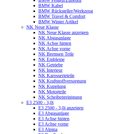
BMW Felgen/Zubehör
BMW Kabel
BMW Rücksteller/Werkzeug
BMW Travel & Comfort
BMW Winter Artikel
NK Neue Klasse
NK Neue Klasse anzeigen
NK Abgasanlage
NK Achse hinten
NK Achse vorne
NK Bremsen Teile
NK Embleme
NK Getriebe
NK Interieur
NK Karosserieteile
NK Kraftstoffversorgung
NK Kupplung
NK Motorteile
NK Scheibenreinigung
E3 2500 - 3,0i
E3 2500 - 3,0i anzeigen
E3 Abgasanlage
E3 Achse hinten
E3 Achse vorne
E3 Alpina