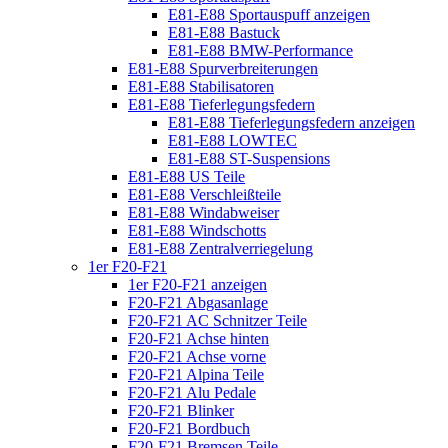
E81-E88 Sportauspuff anzeigen
E81-E88 Bastuck
E81-E88 BMW-Performance
E81-E88 Spurverbreiterungen
E81-E88 Stabilisatoren
E81-E88 Tieferlegungsfedern
E81-E88 Tieferlegungsfedern anzeigen
E81-E88 LOWTEC
E81-E88 ST-Suspensions
E81-E88 US Teile
E81-E88 Verschleißteile
E81-E88 Windabweiser
E81-E88 Windschotts
E81-E88 Zentralverriegelung
1er F20-F21
1er F20-F21 anzeigen
F20-F21 Abgasanlage
F20-F21 AC Schnitzer Teile
F20-F21 Achse hinten
F20-F21 Achse vorne
F20-F21 Alpina Teile
F20-F21 Alu Pedale
F20-F21 Blinker
F20-F21 Bordbuch
F20-F21 Bremsen Teile