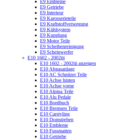
E9 Embleme
E9 Getriebe
E9 Interieur
E9 Karosserieteile
E9 Kraftstoffversorgung
E9 Kühlsystem
E9 Kupplung
E9 Motor Teile
E9 Scheibenreinigung
E9 Scheinwerfer
E10 1602 - 2002tii
E10 1602 - 2002tii anzeigen
E10 Abgasanlage
E10 AC Schnitzer Teile
E10 Achse hinten
E10 Achse vorne
E10 Alpina Teile
E10 Alu Pedale
E10 Bordbuch
E10 Bremsen Teile
E10 Carstyling
E10 Domstreben
E10 Embleme
E10 Fussmatten
E10 Getriebe