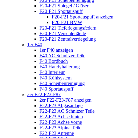
F20-F21 Scheibenreinigung
F20-F21 Spiegel / Gläser
F20-F21 Sportauspuff
F20-F21 Sportauspuff anzeigen
F20-F21 BMW
F20-F21 Tieferlegungsfedern
F20-F21 Verschleißteile
F20-F21 Zentralverriegelung
1er F40
1er F40 anzeigen
F40 AC Schnitzer Teile
F40 Bordbuch
F40 Handyhalterung
F40 Interieur
F40 Kühlsystem
F40 Scheibenreinigung
F40 Sportauspuff
2er F22-F23-F87
2er F22-F23-F87 anzeigen
F22-F23 Abgasanlage
F22-F23 AC Schnitzer Teile
F22-F23 Achse hinten
F22-F23 Achse vorne
F22-F23 Alpina Teile
F22-F23 Antenne