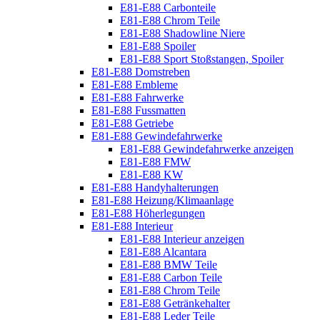
E81-E88 Carbonteile
E81-E88 Chrom Teile
E81-E88 Shadowline Niere
E81-E88 Spoiler
E81-E88 Sport Stoßstangen, Spoiler
E81-E88 Domstreben
E81-E88 Embleme
E81-E88 Fahrwerke
E81-E88 Fussmatten
E81-E88 Getriebe
E81-E88 Gewindefahrwerke
E81-E88 Gewindefahrwerke anzeigen
E81-E88 FMW
E81-E88 KW
E81-E88 Handyhalterungen
E81-E88 Heizung/Klimaanlage
E81-E88 Höherlegungen
E81-E88 Interieur
E81-E88 Interieur anzeigen
E81-E88 Alcantara
E81-E88 BMW Teile
E81-E88 Carbon Teile
E81-E88 Chrom Teile
E81-E88 Getränkehalter
E81-E88 Leder Teile