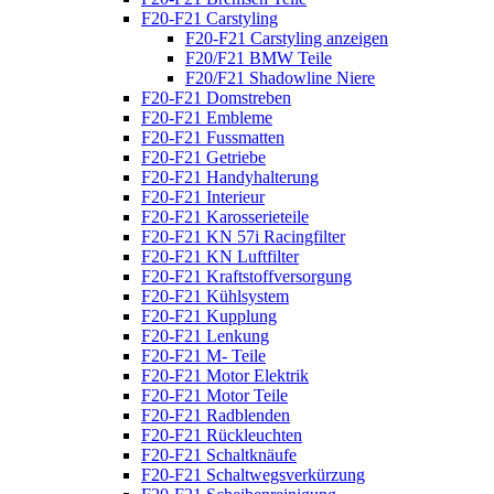
F20-F21 Carstyling
F20-F21 Carstyling anzeigen
F20/F21 BMW Teile
F20/F21 Shadowline Niere
F20-F21 Domstreben
F20-F21 Embleme
F20-F21 Fussmatten
F20-F21 Getriebe
F20-F21 Handyhalterung
F20-F21 Interieur
F20-F21 Karosserieteile
F20-F21 KN 57i Racingfilter
F20-F21 KN Luftfilter
F20-F21 Kraftstoffversorgung
F20-F21 Kühlsystem
F20-F21 Kupplung
F20-F21 Lenkung
F20-F21 M- Teile
F20-F21 Motor Elektrik
F20-F21 Motor Teile
F20-F21 Radblenden
F20-F21 Rückleuchten
F20-F21 Schaltknäufe
F20-F21 Schaltwegsverkürzung