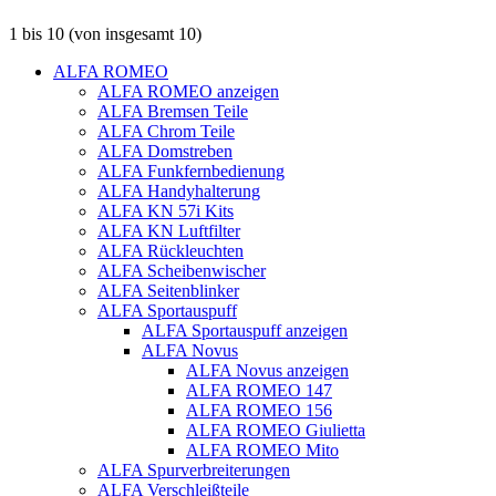
1
bis
10
(von insgesamt
10
)
ALFA ROMEO
ALFA ROMEO anzeigen
ALFA Bremsen Teile
ALFA Chrom Teile
ALFA Domstreben
ALFA Funkfernbedienung
ALFA Handyhalterung
ALFA KN 57i Kits
ALFA KN Luftfilter
ALFA Rückleuchten
ALFA Scheibenwischer
ALFA Seitenblinker
ALFA Sportauspuff
ALFA Sportauspuff anzeigen
ALFA Novus
ALFA Novus anzeigen
ALFA ROMEO 147
ALFA ROMEO 156
ALFA ROMEO Giulietta
ALFA ROMEO Mito
ALFA Spurverbreiterungen
ALFA Verschleißteile