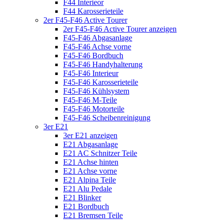
F44 Interieor
F44 Karosserieteile
2er F45-F46 Active Tourer
2er F45-F46 Active Tourer anzeigen
F45-F46 Abgasanlage
F45-F46 Achse vorne
F45-F46 Bordbuch
F45-F46 Handyhalterung
F45-F46 Interieur
F45-F46 Karosserieteile
F45-F46 Kühlsystem
F45-F46 M-Teile
F45-F46 Motorteile
F45-F46 Scheibenreinigung
3er E21
3er E21 anzeigen
E21 Abgasanlage
E21 AC Schnitzer Teile
E21 Achse hinten
E21 Achse vorne
E21 Alpina Teile
E21 Alu Pedale
E21 Blinker
E21 Bordbuch
E21 Bremsen Teile