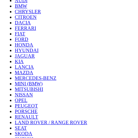
AUDI
BMW
CHRYSLER
CITROEN
DACIA
FERRARI
FIAT
FORD
HONDA
HYUNDAI
JAGUAR
KIA
LANCIA
MAZDA
MERCEDES-BENZ
MINI (BMW)
MITSUBISHI
NISSAN
OPEL
PEUGEOT
PORSCHE
RENAULT
LAND ROVER / RANGE ROVER
SEAT
SKODA