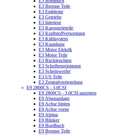
E3 Bordbuch
E3 Bremse Teile
E3 Embleme
E3 Getriebe
E3 Interieur
E3 Karosserieteile
E3 Kraftstoffversorgung
E3 Kühlsystem
E3 Kupplung
E3 Motor Elekrik
E3 Motor Teile
E3 Rückleuchten
E3 Scheibenreinigung
E3 Scheinwerfer
E3 US Teile
E3 Zentralverriegelung
E9 2800CS - 3,0CSI
E9 2800CS - 3,0CSI anzeigen
E9 Abgasanlage
E9 Achse hinten
E9 Achse vorne
E9 Alpina
E9 Blinker
E9 Bordbuch
E9 Bremse Teile