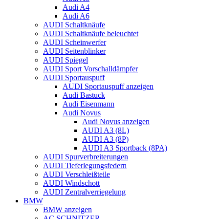
Audi A4
Audi A6
AUDI Schaltknäufe
AUDI Schaltknäufe beleuchtet
AUDI Scheinwerfer
AUDI Seitenblinker
AUDI Spiegel
AUDI Sport Vorschalldämpfer
AUDI Sportauspuff
AUDI Sportauspuff anzeigen
Audi Bastuck
Audi Eisenmann
Audi Novus
Audi Novus anzeigen
AUDI A3 (8L)
AUDI A3 (8P)
AUDI A3 Sportback (8PA)
AUDI Spurverbreiterungen
AUDI Tieferlegungsfedern
AUDI Verschleißteile
AUDI Windschott
AUDI Zentralverriegelung
BMW
BMW anzeigen
AC SCHNITZER