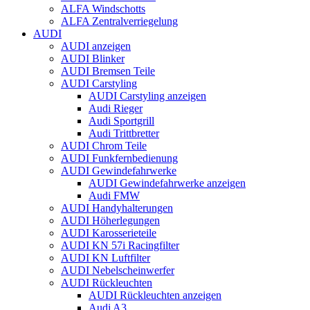
ALFA Windschotts
ALFA Zentralverriegelung
AUDI
AUDI anzeigen
AUDI Blinker
AUDI Bremsen Teile
AUDI Carstyling
AUDI Carstyling anzeigen
Audi Rieger
Audi Sportgrill
Audi Trittbretter
AUDI Chrom Teile
AUDI Funkfernbedienung
AUDI Gewindefahrwerke
AUDI Gewindefahrwerke anzeigen
Audi FMW
AUDI Handyhalterungen
AUDI Höherlegungen
AUDI Karosserieteile
AUDI KN 57i Racingfilter
AUDI KN Luftfilter
AUDI Nebelscheinwerfer
AUDI Rückleuchten
AUDI Rückleuchten anzeigen
Audi A3