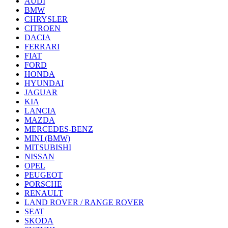
AUDI
BMW
CHRYSLER
CITROEN
DACIA
FERRARI
FIAT
FORD
HONDA
HYUNDAI
JAGUAR
KIA
LANCIA
MAZDA
MERCEDES-BENZ
MINI (BMW)
MITSUBISHI
NISSAN
OPEL
PEUGEOT
PORSCHE
RENAULT
LAND ROVER / RANGE ROVER
SEAT
SKODA