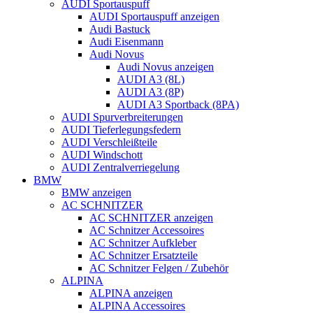
AUDI Sportauspuff
AUDI Sportauspuff anzeigen
Audi Bastuck
Audi Eisenmann
Audi Novus
Audi Novus anzeigen
AUDI A3 (8L)
AUDI A3 (8P)
AUDI A3 Sportback (8PA)
AUDI Spurverbreiterungen
AUDI Tieferlegungsfedern
AUDI Verschleißteile
AUDI Windschott
AUDI Zentralverriegelung
BMW
BMW anzeigen
AC SCHNITZER
AC SCHNITZER anzeigen
AC Schnitzer Accessoires
AC Schnitzer Aufkleber
AC Schnitzer Ersatzteile
AC Schnitzer Felgen / Zubehör
ALPINA
ALPINA anzeigen
ALPINA Accessoires