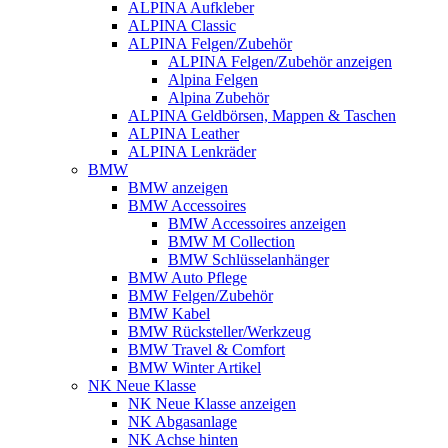
ALPINA Aufkleber
ALPINA Classic
ALPINA Felgen/Zubehör
ALPINA Felgen/Zubehör anzeigen
Alpina Felgen
Alpina Zubehör
ALPINA Geldbörsen, Mappen & Taschen
ALPINA Leather
ALPINA Lenkräder
BMW
BMW anzeigen
BMW Accessoires
BMW Accessoires anzeigen
BMW M Collection
BMW Schlüsselanhänger
BMW Auto Pflege
BMW Felgen/Zubehör
BMW Kabel
BMW Rücksteller/Werkzeug
BMW Travel & Comfort
BMW Winter Artikel
NK Neue Klasse
NK Neue Klasse anzeigen
NK Abgasanlage
NK Achse hinten