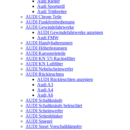
Audi Rieger
Audi Sportgrill
Audi Trittbretter
AUDI Chrom Teile
AUDI Funkfernbedienung
AUDI Gewindefahrwerke
AUDI Gewindefahrwerke anzeigen
Audi FMW
AUDI Handyhalterungen
AUDI Höherlegungen
AUDI Karosserieteile
AUDI KN 57i Racingfilter
AUDI KN Luftfilter
AUDI Nebelscheinwerfer
AUDI Rückleuchten
AUDI Rückleuchten anzeigen
Audi A3
Audi A4
Audi A6
AUDI Schaltknäufe
AUDI Schaltknäufe beleuchtet
AUDI Scheinwerfer
AUDI Seitenblinker
AUDI Spiegel
AUDI Sport Vorschalldämpfer