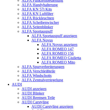
ALFA Funkfernbedienung
ALFA Handyhalterung
ALFA KN 57i Kits
ALFA KN Luftfilter
ALFA Rückleuchten
ALFA Scheibenwischer
ALFA Seitenblinker
ALFA Sportauspuff
ALFA Sportauspuff anzeigen
ALFA Novus
ALFA Novus anzeigen
ALFA ROMEO 147
ALFA ROMEO 156
ALFA ROMEO Giulietta
ALFA ROMEO Mito
ALFA Spurverbreiterungen
ALFA Verschleißteile
ALFA Windschotts
ALFA Zentralverriegelung
AUDI
AUDI anzeigen
AUDI Blinker
AUDI Bremsen Teile
AUDI Carstyling
AUDI Carstyling anzeigen