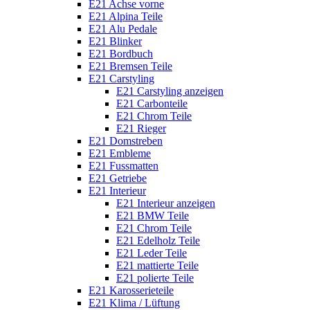
E21 Achse vorne
E21 Alpina Teile
E21 Alu Pedale
E21 Blinker
E21 Bordbuch
E21 Bremsen Teile
E21 Carstyling
E21 Carstyling anzeigen
E21 Carbonteile
E21 Chrom Teile
E21 Rieger
E21 Domstreben
E21 Embleme
E21 Fussmatten
E21 Getriebe
E21 Interieur
E21 Interieur anzeigen
E21 BMW Teile
E21 Chrom Teile
E21 Edelholz Teile
E21 Leder Teile
E21 mattierte Teile
E21 polierte Teile
E21 Karosserieteile
E21 Klima / Lüftung