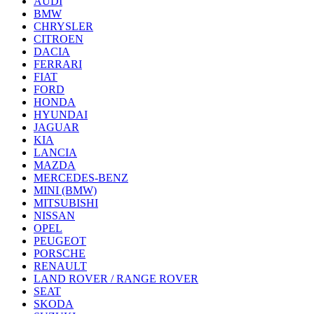
AUDI
BMW
CHRYSLER
CITROEN
DACIA
FERRARI
FIAT
FORD
HONDA
HYUNDAI
JAGUAR
KIA
LANCIA
MAZDA
MERCEDES-BENZ
MINI (BMW)
MITSUBISHI
NISSAN
OPEL
PEUGEOT
PORSCHE
RENAULT
LAND ROVER / RANGE ROVER
SEAT
SKODA