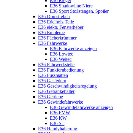
E36 Rieger
E36 Shadowline Niere
E36 Sport Stoßstangen, Spoiler
E36 Domstreben
E36 Edelholz Teile
E36 elektr. Fensterheber
E36 Embleme
E36 Fächerkrümmer
E36 Fahrwerke
E36 Fahrwerke anzeigen
E36 Lowtec
E36 Weitec
E36 Fahrwerksteile
E36 Funkfernbedienung
E36 Fussmatten
E36 Gasfedern
E36 Geschwindigkeitsregelung
E36 Getränkehalter
E36 Getriebe
E36 Gewindefahrwerke
E36 Gewindefahrwerke anzeigen
E36 FMW
E36 KW
E36 ST
E36 Handyhalterung