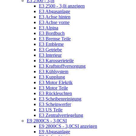
E3 2500 - 3,0i
E3 2500 - 3,0i anzeigen
E3 Abgasanlage
E3 Achse hinten
E3 Achse vorne
E3 Alpina
E3 Bordbuch
E3 Bremse Teile
E3 Embleme
E3 Getriebe
E3 Interieur
E3 Karosserieteile
E3 Kraftstoffversorgung
E3 Kühlsystem
E3 Kupplung
E3 Motor Elekrik
E3 Motor Teile
E3 Rückleuchten
E3 Scheibenreinigung
E3 Scheinwerfer
E3 US Teile
E3 Zentralverriegelung
E9 2800CS - 3,0CSI
E9 2800CS - 3,0CSI anzeigen
E9 Abgasanlage