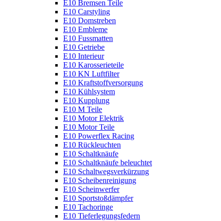
E10 Bremsen Teile
E10 Carstyling
E10 Domstreben
E10 Embleme
E10 Fussmatten
E10 Getriebe
E10 Interieur
E10 Karosserieteile
E10 KN Luftfilter
E10 Kraftstoffversorgung
E10 Kühlsystem
E10 Kupplung
E10 M Teile
E10 Motor Elektrik
E10 Motor Teile
E10 Powerflex Racing
E10 Rückleuchten
E10 Schaltknäufe
E10 Schaltknäufe beleuchtet
E10 Schaltwegsverkürzung
E10 Scheibenreinigung
E10 Scheinwerfer
E10 Sportstoßdämpfer
E10 Tachoringe
E10 Tieferlegungsfedern