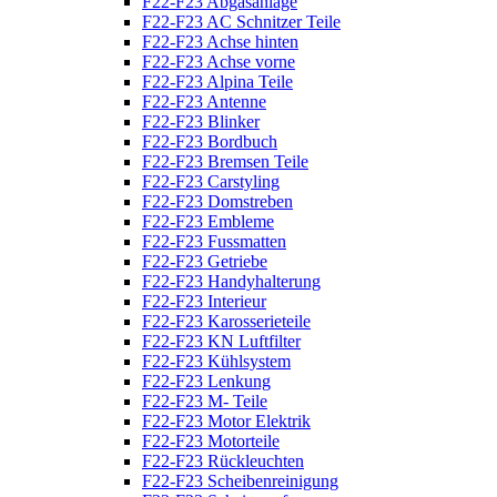
F22-F23 Abgasanlage
F22-F23 AC Schnitzer Teile
F22-F23 Achse hinten
F22-F23 Achse vorne
F22-F23 Alpina Teile
F22-F23 Antenne
F22-F23 Blinker
F22-F23 Bordbuch
F22-F23 Bremsen Teile
F22-F23 Carstyling
F22-F23 Domstreben
F22-F23 Embleme
F22-F23 Fussmatten
F22-F23 Getriebe
F22-F23 Handyhalterung
F22-F23 Interieur
F22-F23 Karosserieteile
F22-F23 KN Luftfilter
F22-F23 Kühlsystem
F22-F23 Lenkung
F22-F23 M- Teile
F22-F23 Motor Elektrik
F22-F23 Motorteile
F22-F23 Rückleuchten
F22-F23 Scheibenreinigung