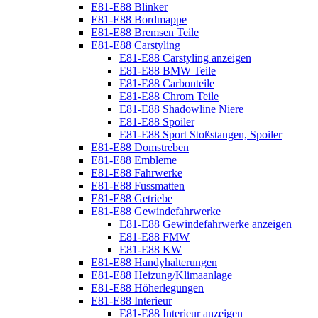
E81-E88 Blinker
E81-E88 Bordmappe
E81-E88 Bremsen Teile
E81-E88 Carstyling
E81-E88 Carstyling anzeigen
E81-E88 BMW Teile
E81-E88 Carbonteile
E81-E88 Chrom Teile
E81-E88 Shadowline Niere
E81-E88 Spoiler
E81-E88 Sport Stoßstangen, Spoiler
E81-E88 Domstreben
E81-E88 Embleme
E81-E88 Fahrwerke
E81-E88 Fussmatten
E81-E88 Getriebe
E81-E88 Gewindefahrwerke
E81-E88 Gewindefahrwerke anzeigen
E81-E88 FMW
E81-E88 KW
E81-E88 Handyhalterungen
E81-E88 Heizung/Klimaanlage
E81-E88 Höherlegungen
E81-E88 Interieur
E81-E88 Interieur anzeigen