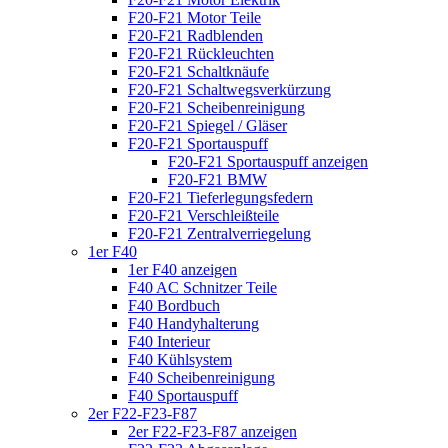
F20-F21 Motor Teile
F20-F21 Radblenden
F20-F21 Rückleuchten
F20-F21 Schaltknäufe
F20-F21 Schaltwegsverkürzung
F20-F21 Scheibenreinigung
F20-F21 Spiegel / Gläser
F20-F21 Sportauspuff
F20-F21 Sportauspuff anzeigen
F20-F21 BMW
F20-F21 Tieferlegungsfedern
F20-F21 Verschleißteile
F20-F21 Zentralverriegelung
1er F40
1er F40 anzeigen
F40 AC Schnitzer Teile
F40 Bordbuch
F40 Handyhalterung
F40 Interieur
F40 Kühlsystem
F40 Scheibenreinigung
F40 Sportauspuff
2er F22-F23-F87
2er F22-F23-F87 anzeigen