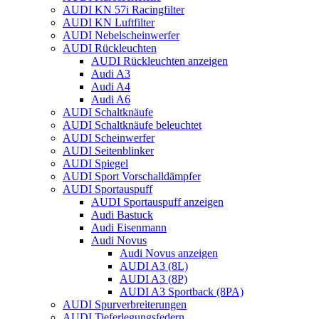
AUDI KN 57i Racingfilter
AUDI KN Luftfilter
AUDI Nebelscheinwerfer
AUDI Rückleuchten
AUDI Rückleuchten anzeigen
Audi A3
Audi A4
Audi A6
AUDI Schaltknäufe
AUDI Schaltknäufe beleuchtet
AUDI Scheinwerfer
AUDI Seitenblinker
AUDI Spiegel
AUDI Sport Vorschalldämpfer
AUDI Sportauspuff
AUDI Sportauspuff anzeigen
Audi Bastuck
Audi Eisenmann
Audi Novus
Audi Novus anzeigen
AUDI A3 (8L)
AUDI A3 (8P)
AUDI A3 Sportback (8PA)
AUDI Spurverbreiterungen
AUDI Tieferlegungsfedern