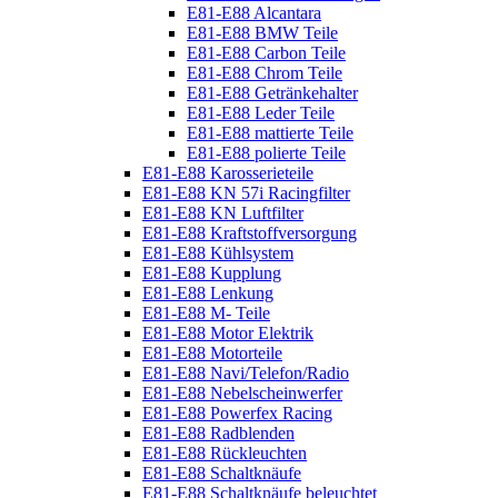
E81-E88 Alcantara
E81-E88 BMW Teile
E81-E88 Carbon Teile
E81-E88 Chrom Teile
E81-E88 Getränkehalter
E81-E88 Leder Teile
E81-E88 mattierte Teile
E81-E88 polierte Teile
E81-E88 Karosserieteile
E81-E88 KN 57i Racingfilter
E81-E88 KN Luftfilter
E81-E88 Kraftstoffversorgung
E81-E88 Kühlsystem
E81-E88 Kupplung
E81-E88 Lenkung
E81-E88 M- Teile
E81-E88 Motor Elektrik
E81-E88 Motorteile
E81-E88 Navi/Telefon/Radio
E81-E88 Nebelscheinwerfer
E81-E88 Powerfex Racing
E81-E88 Radblenden
E81-E88 Rückleuchten
E81-E88 Schaltknäufe
E81-E88 Schaltknäufe beleuchtet