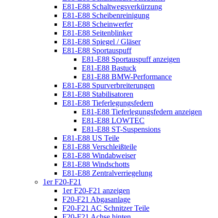
E81-E88 Schaltwegsverkürzung
E81-E88 Scheibenreinigung
E81-E88 Scheinwerfer
E81-E88 Seitenblinker
E81-E88 Spiegel / Gläser
E81-E88 Sportauspuff
E81-E88 Sportauspuff anzeigen
E81-E88 Bastuck
E81-E88 BMW-Performance
E81-E88 Spurverbreiterungen
E81-E88 Stabilisatoren
E81-E88 Tieferlegungsfedern
E81-E88 Tieferlegungsfedern anzeigen
E81-E88 LOWTEC
E81-E88 ST-Suspensions
E81-E88 US Teile
E81-E88 Verschleißteile
E81-E88 Windabweiser
E81-E88 Windschotts
E81-E88 Zentralverriegelung
1er F20-F21
1er F20-F21 anzeigen
F20-F21 Abgasanlage
F20-F21 AC Schnitzer Teile
F20-F21 Achse hinten