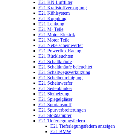
E21 KN Luftfilter
E21 Kraftstoffversorgung
E21 Kühlsystem
E21 Kupplung
E21 Lenkung
E21 M- Teile
E21 Motor Elektrik
E21 Motor Teile
E21 Nebelscheinwerfer
E21 Powerflex Racing
E21 Rückleuchten
E21 Schaltknäufe
E21 Schaltknäufe beleuchtet
E21 Schaltwegsverkürzung
E21 Scheibenreinigung
E21 Scheinwerfer
E21 Seitenblinker
E21 Sitzheizung
E21 Spiegelgläser
E21 Sportauspuff
E21 Spurverbreiterungen
E21 Stoßdämpfer
E21 Tieferlegungsfedern
E21 Tieferlegungsfedern anzeigen
E21 BMW