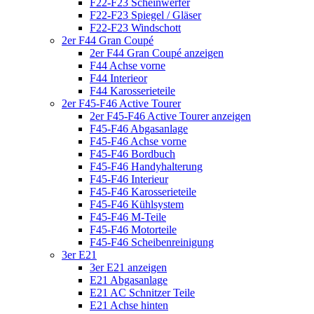
F22-F23 Scheinwerfer
F22-F23 Spiegel / Gläser
F22-F23 Windschott
2er F44 Gran Coupé
2er F44 Gran Coupé anzeigen
F44 Achse vorne
F44 Interieor
F44 Karosserieteile
2er F45-F46 Active Tourer
2er F45-F46 Active Tourer anzeigen
F45-F46 Abgasanlage
F45-F46 Achse vorne
F45-F46 Bordbuch
F45-F46 Handyhalterung
F45-F46 Interieur
F45-F46 Karosserieteile
F45-F46 Kühlsystem
F45-F46 M-Teile
F45-F46 Motorteile
F45-F46 Scheibenreinigung
3er E21
3er E21 anzeigen
E21 Abgasanlage
E21 AC Schnitzer Teile
E21 Achse hinten