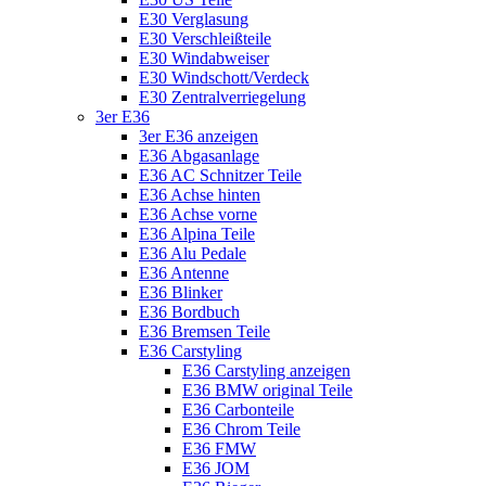
E30 Verglasung
E30 Verschleißteile
E30 Windabweiser
E30 Windschott/Verdeck
E30 Zentralverriegelung
3er E36
3er E36 anzeigen
E36 Abgasanlage
E36 AC Schnitzer Teile
E36 Achse hinten
E36 Achse vorne
E36 Alpina Teile
E36 Alu Pedale
E36 Antenne
E36 Blinker
E36 Bordbuch
E36 Bremsen Teile
E36 Carstyling
E36 Carstyling anzeigen
E36 BMW original Teile
E36 Carbonteile
E36 Chrom Teile
E36 FMW
E36 JOM