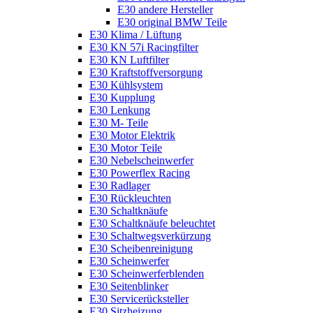
E30 andere Hersteller
E30 original BMW Teile
E30 Klima / Lüftung
E30 KN 57i Racingfilter
E30 KN Luftfilter
E30 Kraftstoffversorgung
E30 Kühlsystem
E30 Kupplung
E30 Lenkung
E30 M- Teile
E30 Motor Elektrik
E30 Motor Teile
E30 Nebelscheinwerfer
E30 Powerflex Racing
E30 Radlager
E30 Rückleuchten
E30 Schaltknäufe
E30 Schaltknäufe beleuchtet
E30 Schaltwegsverkürzung
E30 Scheibenreinigung
E30 Scheinwerfer
E30 Scheinwerferblenden
E30 Seitenblinker
E30 Servicerücksteller
E30 Sitzheizung