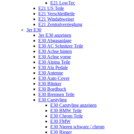
E21 LowTec
E21 US Teile
E21 Verschleißteile
E21 Windabweiser
E21 Zentralverrieglung
3er E30
3er E30 anzeigen
E30 Abgasanlage
E30 AC Schnitzer Teile
E30 Achse hinten
E30 Achse vorne
E30 Alpina Teile
E30 Alu Pedale
E30 Antenne
E30 Auto Cover
E30 Blinker
E30 Bordbuch
E30 Bremsen Teile
E30 Carstyling
E30 Carstyling anzeigen
E30 BMW Teile
E30 Chrom Teile
E30 FMW
E30 Nieren schwarz / chrom
E30 Rieger