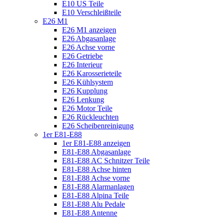
E10 US Teile
E10 Verschleißteile
E26 M1
E26 M1 anzeigen
E26 Abgasanlage
E26 Achse vorne
E26 Getriebe
E26 Interieur
E26 Karosserieteile
E26 Kühlsystem
E26 Kupplung
E26 Lenkung
E26 Motor Teile
E26 Rückleuchten
E26 Scheibenreinigung
1er E81-E88
1er E81-E88 anzeigen
E81-E88 Abgasanlage
E81-E88 AC Schnitzer Teile
E81-E88 Achse hinten
E81-E88 Achse vorne
E81-E88 Alarmanlagen
E81-E88 Alpina Teile
E81-E88 Alu Pedale
E81-E88 Antenne