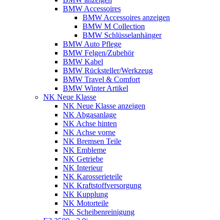
BMW Accessoires
BMW Accessoires anzeigen
BMW M Collection
BMW Schlüsselanhänger
BMW Auto Pflege
BMW Felgen/Zubehör
BMW Kabel
BMW Rücksteller/Werkzeug
BMW Travel & Comfort
BMW Winter Artikel
NK Neue Klasse
NK Neue Klasse anzeigen
NK Abgasanlage
NK Achse hinten
NK Achse vorne
NK Bremsen Teile
NK Embleme
NK Getriebe
NK Interieur
NK Karosserieteile
NK Kraftstoffversorgung
NK Kupplung
NK Motorteile
NK Scheibenreinigung