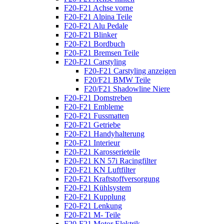
F20-F21 Achse vorne
F20-F21 Alpina Teile
F20-F21 Alu Pedale
F20-F21 Blinker
F20-F21 Bordbuch
F20-F21 Bremsen Teile
F20-F21 Carstyling
F20-F21 Carstyling anzeigen
F20/F21 BMW Teile
F20/F21 Shadowline Niere
F20-F21 Domstreben
F20-F21 Embleme
F20-F21 Fussmatten
F20-F21 Getriebe
F20-F21 Handyhalterung
F20-F21 Interieur
F20-F21 Karosserieteile
F20-F21 KN 57i Racingfilter
F20-F21 KN Luftfilter
F20-F21 Kraftstoffversorgung
F20-F21 Kühlsystem
F20-F21 Kupplung
F20-F21 Lenkung
F20-F21 M- Teile
F20-F21 Motor Elektrik