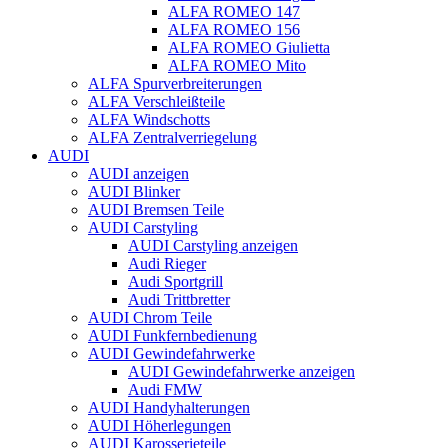
ALFA ROMEO 147
ALFA ROMEO 156
ALFA ROMEO Giulietta
ALFA ROMEO Mito
ALFA Spurverbreiterungen
ALFA Verschleißteile
ALFA Windschotts
ALFA Zentralverriegelung
AUDI
AUDI anzeigen
AUDI Blinker
AUDI Bremsen Teile
AUDI Carstyling
AUDI Carstyling anzeigen
Audi Rieger
Audi Sportgrill
Audi Trittbretter
AUDI Chrom Teile
AUDI Funkfernbedienung
AUDI Gewindefahrwerke
AUDI Gewindefahrwerke anzeigen
Audi FMW
AUDI Handyhalterungen
AUDI Höherlegungen
AUDI Karosserieteile