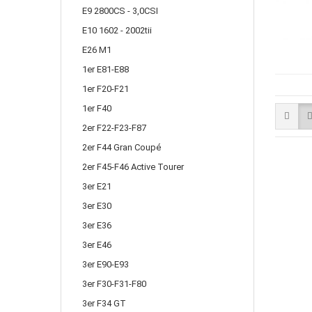
E9 2800CS - 3,0CSI
E10 1602 - 2002tii
E26 M1
1er E81-E88
1er F20-F21
1er F40
2er F22-F23-F87
2er F44 Gran Coupé
2er F45-F46 Active Tourer
3er E21
3er E30
3er E36
3er E46
3er E90-E93
3er F30-F31-F80
3er F34 GT