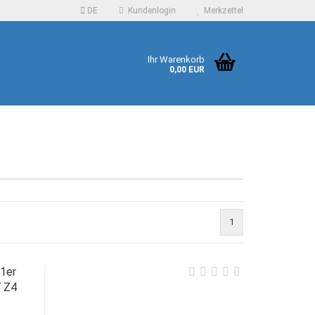
DE
Kundenlogin
Merkzettel
Ihr Warenkorb
0,00 EUR
 erstellen
1
ort vergessen?
1er
7 Z4