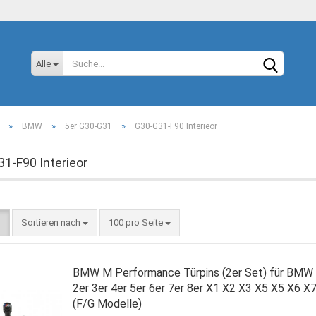
Sprache auswählen
Alle
»
»
»
BMW
5er G30-G31
G30-G31-F90 Interieor
1-F90 Interieor
Konto
Sortieren nach
100 pro Seite
Passw
BMW M Performance Türpins (2er Set) für BMW 
2er 3er 4er 5er 6er 7er 8er X1 X2 X3 X5 X5 X6 X
(F/G Modelle)