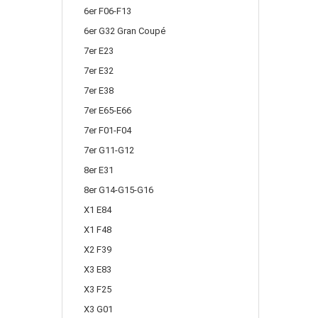
6er F06-F13
6er G32 Gran Coupé
7er E23
7er E32
7er E38
7er E65-E66
7er F01-F04
7er G11-G12
8er E31
8er G14-G15-G16
X1 E84
X1 F48
X2 F39
X3 E83
X3 F25
X3 G01