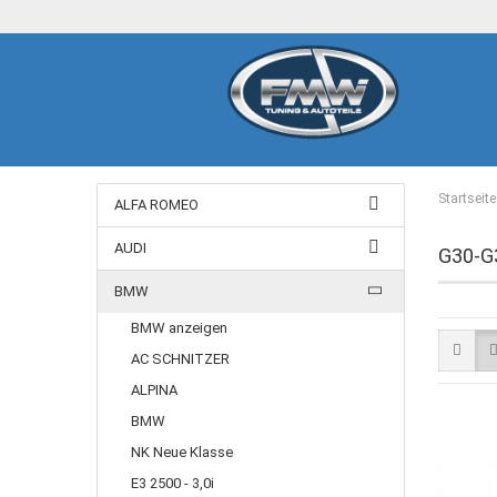
Startseite
ALFA ROMEO
AUDI
G30-G3
BMW
BMW anzeigen
AC SCHNITZER
ALPINA
BMW
NK Neue Klasse
E3 2500 - 3,0i