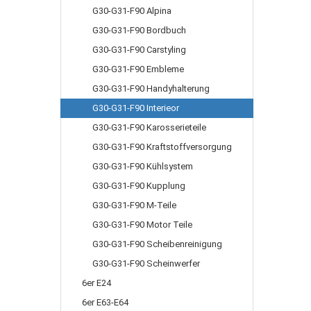
G30-G31-F90 Alpina
G30-G31-F90 Bordbuch
G30-G31-F90 Carstyling
G30-G31-F90 Embleme
G30-G31-F90 Handyhalterung
G30-G31-F90 Interieor
G30-G31-F90 Karosserieteile
G30-G31-F90 Kraftstoffversorgung
G30-G31-F90 Kühlsystem
G30-G31-F90 Kupplung
G30-G31-F90 M-Teile
G30-G31-F90 Motor Teile
G30-G31-F90 Scheibenreinigung
G30-G31-F90 Scheinwerfer
6er E24
6er E63-E64