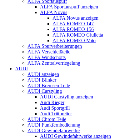
ALFA Sportauspuff
ALFA Sportauspuff anzeigen
ALFA Novus
ALFA Novus anzeigen
ALFA ROMEO 147
ALFA ROMEO 156
ALFA ROMEO Giulietta
ALFA ROMEO Mito
ALFA Spurverbreiterungen
ALFA Verschleißteile
ALFA Windschotts
ALFA Zentralverriegelung
AUDI
AUDI anzeigen
AUDI Blinker
AUDI Bremsen Teile
AUDI Carstyling
AUDI Carstyling anzeigen
Audi Rieger
Audi Sportgrill
Audi Trittbretter
AUDI Chrom Teile
AUDI Funkfernbedienung
AUDI Gewindefahrwerke
AUDI Gewindefahrwerke anzeigen