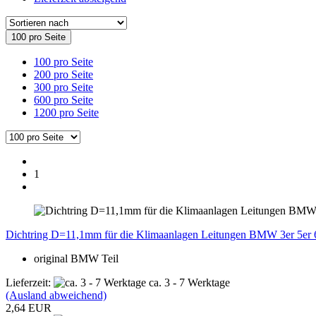
100 pro Seite
100 pro Seite
200 pro Seite
300 pro Seite
600 pro Seite
1200 pro Seite
1
Dichtring D=11,1mm für die Klimaanlagen Leitungen BMW 3er 5er 
original BMW Teil
Lieferzeit:
ca. 3 - 7 Werktage
(Ausland abweichend)
2,64 EUR