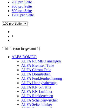
200 pro Seite
300 pro Seite
600 pro Seite
1200 pro Seite
1
1
bis
1
(von insgesamt
1
)
ALFA ROMEO
ALFA ROMEO anzeigen
ALFA Bremsen Teile
ALFA Chrom Teile
ALFA Domstreben
ALFA Funkfernbedienung
ALFA Handyhalterung
ALFA KN 57i Kits
ALFA KN Luftfilter
ALFA Rückleuchten
ALFA Scheibenwischer
ALFA Seitenblinker