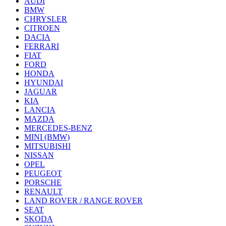
AUDI
BMW
CHRYSLER
CITROEN
DACIA
FERRARI
FIAT
FORD
HONDA
HYUNDAI
JAGUAR
KIA
LANCIA
MAZDA
MERCEDES-BENZ
MINI (BMW)
MITSUBISHI
NISSAN
OPEL
PEUGEOT
PORSCHE
RENAULT
LAND ROVER / RANGE ROVER
SEAT
SKODA