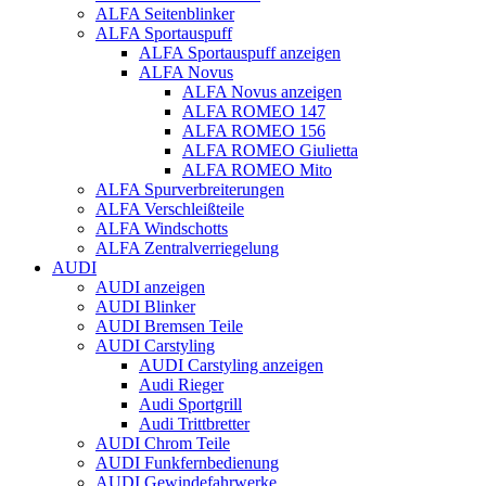
ALFA Seitenblinker
ALFA Sportauspuff
ALFA Sportauspuff anzeigen
ALFA Novus
ALFA Novus anzeigen
ALFA ROMEO 147
ALFA ROMEO 156
ALFA ROMEO Giulietta
ALFA ROMEO Mito
ALFA Spurverbreiterungen
ALFA Verschleißteile
ALFA Windschotts
ALFA Zentralverriegelung
AUDI
AUDI anzeigen
AUDI Blinker
AUDI Bremsen Teile
AUDI Carstyling
AUDI Carstyling anzeigen
Audi Rieger
Audi Sportgrill
Audi Trittbretter
AUDI Chrom Teile
AUDI Funkfernbedienung
AUDI Gewindefahrwerke