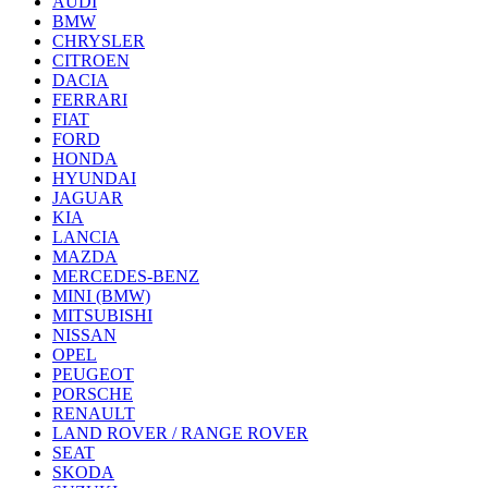
AUDI
BMW
CHRYSLER
CITROEN
DACIA
FERRARI
FIAT
FORD
HONDA
HYUNDAI
JAGUAR
KIA
LANCIA
MAZDA
MERCEDES-BENZ
MINI (BMW)
MITSUBISHI
NISSAN
OPEL
PEUGEOT
PORSCHE
RENAULT
LAND ROVER / RANGE ROVER
SEAT
SKODA