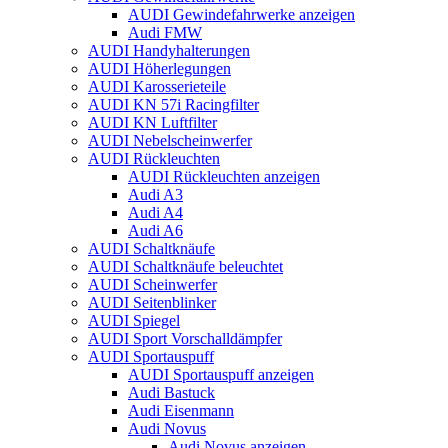
AUDI Gewindefahrwerke anzeigen
Audi FMW
AUDI Handyhalterungen
AUDI Höherlegungen
AUDI Karosserieteile
AUDI KN 57i Racingfilter
AUDI KN Luftfilter
AUDI Nebelscheinwerfer
AUDI Rückleuchten
AUDI Rückleuchten anzeigen
Audi A3
Audi A4
Audi A6
AUDI Schaltknäufe
AUDI Schaltknäufe beleuchtet
AUDI Scheinwerfer
AUDI Seitenblinker
AUDI Spiegel
AUDI Sport Vorschalldämpfer
AUDI Sportauspuff
AUDI Sportauspuff anzeigen
Audi Bastuck
Audi Eisenmann
Audi Novus
Audi Novus anzeigen