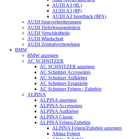
AUDI A3 (8L)
AUDI A3 (8P)
AUDI A3 Sportback (8PA)
AUDI Spurverbreiterungen
AUDI Tieferlegungsfedern
AUDI Verschleißteile
AUDI Windschott
AUDI Zentralverriegelung
BMW
BMW anzeigen
AC SCHNITZER
AC SCHNITZER anzeigen
AC Schnitzer Accessoires
AC Schnitzer Aufkleber
AC Schnitzer Ersatzteile
AC Schnitzer Felgen / Zubehör
ALPINA
ALPINA anzeigen
ALPINA Accessoires
ALPINA Aufkleber
ALPINA Classic
ALPINA Felgen/Zubehör
ALPINA Felgen/Zubehör anzeigen
Alpina Felgen