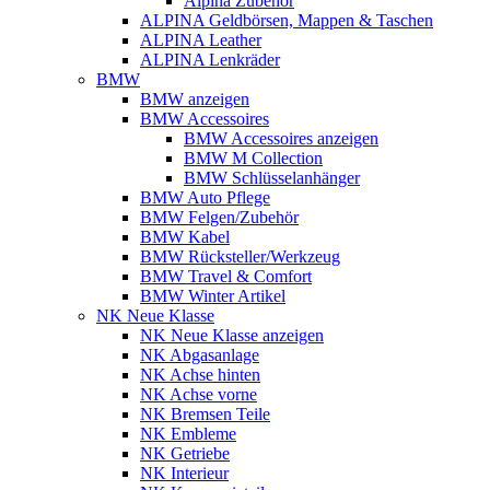
Alpina Zubehör
ALPINA Geldbörsen, Mappen & Taschen
ALPINA Leather
ALPINA Lenkräder
BMW
BMW anzeigen
BMW Accessoires
BMW Accessoires anzeigen
BMW M Collection
BMW Schlüsselanhänger
BMW Auto Pflege
BMW Felgen/Zubehör
BMW Kabel
BMW Rücksteller/Werkzeug
BMW Travel & Comfort
BMW Winter Artikel
NK Neue Klasse
NK Neue Klasse anzeigen
NK Abgasanlage
NK Achse hinten
NK Achse vorne
NK Bremsen Teile
NK Embleme
NK Getriebe
NK Interieur