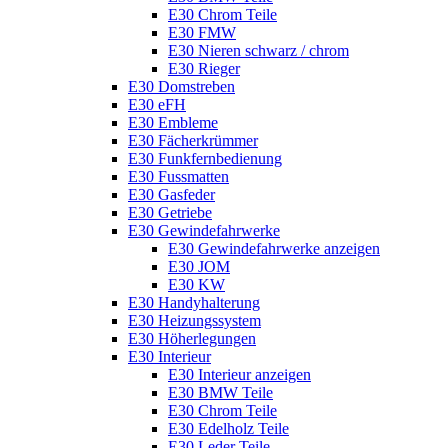
E30 Chrom Teile
E30 FMW
E30 Nieren schwarz / chrom
E30 Rieger
E30 Domstreben
E30 eFH
E30 Embleme
E30 Fächerkrümmer
E30 Funkfernbedienung
E30 Fussmatten
E30 Gasfeder
E30 Getriebe
E30 Gewindefahrwerke
E30 Gewindefahrwerke anzeigen
E30 JOM
E30 KW
E30 Handyhalterung
E30 Heizungssystem
E30 Höherlegungen
E30 Interieur
E30 Interieur anzeigen
E30 BMW Teile
E30 Chrom Teile
E30 Edelholz Teile
E30 Leder Teile