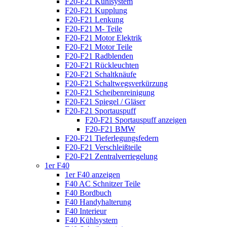
F20-F21 Kühlsystem
F20-F21 Kupplung
F20-F21 Lenkung
F20-F21 M- Teile
F20-F21 Motor Elektrik
F20-F21 Motor Teile
F20-F21 Radblenden
F20-F21 Rückleuchten
F20-F21 Schaltknäufe
F20-F21 Schaltwegsverkürzung
F20-F21 Scheibenreinigung
F20-F21 Spiegel / Gläser
F20-F21 Sportauspuff
F20-F21 Sportauspuff anzeigen
F20-F21 BMW
F20-F21 Tieferlegungsfedern
F20-F21 Verschleißteile
F20-F21 Zentralverriegelung
1er F40
1er F40 anzeigen
F40 AC Schnitzer Teile
F40 Bordbuch
F40 Handyhalterung
F40 Interieur
F40 Kühlsystem