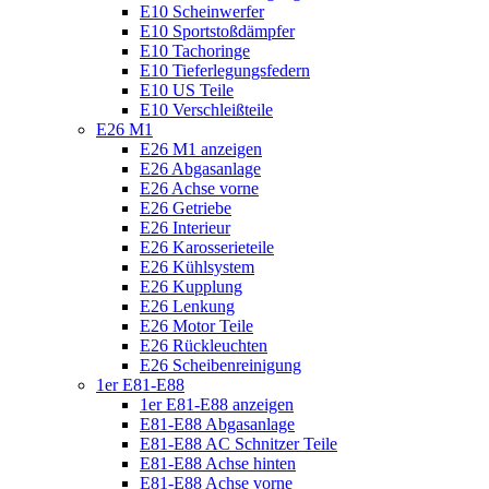
E10 Scheinwerfer
E10 Sportstoßdämpfer
E10 Tachoringe
E10 Tieferlegungsfedern
E10 US Teile
E10 Verschleißteile
E26 M1
E26 M1 anzeigen
E26 Abgasanlage
E26 Achse vorne
E26 Getriebe
E26 Interieur
E26 Karosserieteile
E26 Kühlsystem
E26 Kupplung
E26 Lenkung
E26 Motor Teile
E26 Rückleuchten
E26 Scheibenreinigung
1er E81-E88
1er E81-E88 anzeigen
E81-E88 Abgasanlage
E81-E88 AC Schnitzer Teile
E81-E88 Achse hinten
E81-E88 Achse vorne