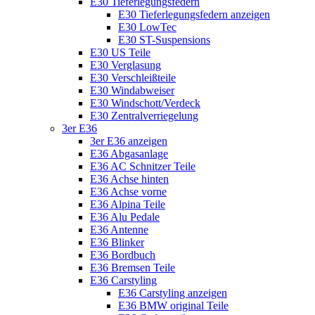
E30 Tieferlegungsfedern
E30 Tieferlegungsfedern anzeigen
E30 LowTec
E30 ST-Suspensions
E30 US Teile
E30 Verglasung
E30 Verschleißteile
E30 Windabweiser
E30 Windschott/Verdeck
E30 Zentralverriegelung
3er E36
3er E36 anzeigen
E36 Abgasanlage
E36 AC Schnitzer Teile
E36 Achse hinten
E36 Achse vorne
E36 Alpina Teile
E36 Alu Pedale
E36 Antenne
E36 Blinker
E36 Bordbuch
E36 Bremsen Teile
E36 Carstyling
E36 Carstyling anzeigen
E36 BMW original Teile