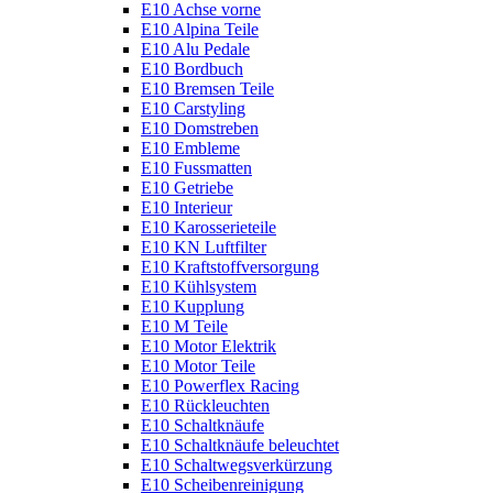
E10 Achse vorne
E10 Alpina Teile
E10 Alu Pedale
E10 Bordbuch
E10 Bremsen Teile
E10 Carstyling
E10 Domstreben
E10 Embleme
E10 Fussmatten
E10 Getriebe
E10 Interieur
E10 Karosserieteile
E10 KN Luftfilter
E10 Kraftstoffversorgung
E10 Kühlsystem
E10 Kupplung
E10 M Teile
E10 Motor Elektrik
E10 Motor Teile
E10 Powerflex Racing
E10 Rückleuchten
E10 Schaltknäufe
E10 Schaltknäufe beleuchtet
E10 Schaltwegsverkürzung
E10 Scheibenreinigung