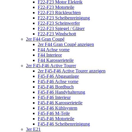
F22-F23 Motor Elektrik
F22-F23 Motorteile
F22-F23 Rückleuchten
F22-F23 Scheibenreinigung
F22-F23 Scheinwerfer
F22-F23 Spiegel / Gläser
F22-F23 Windschott
2er F44 Gran Coupé
2er F44 Gran Coupé anzeigen
F44 Achse vorne
F44 Interieor
F44 Karosserieteile
2er F45-F46 Active Tourer
2er F45-F46 Active Tourer anzeigen
F45-F46 Abgasanlage
F45-F46 Achse vorne
F45-F46 Bordbuch
F45-F46 Handyhalterung
F45-F46 Interieur
F45-F46 Karosserieteile
F45-F46 Kühlsystem
F45-F46 M-Teile
F45-F46 Motorteile
F45-F46 Scheibenreinigung
3er E21