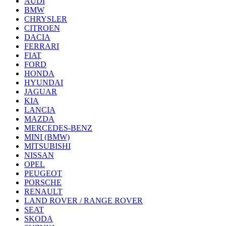
AUDI
BMW
CHRYSLER
CITROEN
DACIA
FERRARI
FIAT
FORD
HONDA
HYUNDAI
JAGUAR
KIA
LANCIA
MAZDA
MERCEDES-BENZ
MINI (BMW)
MITSUBISHI
NISSAN
OPEL
PEUGEOT
PORSCHE
RENAULT
LAND ROVER / RANGE ROVER
SEAT
SKODA