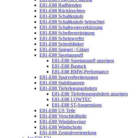
E81-E88 Radblenden
E81-E88 Rückleuchten
E81-E88 Schaltknäufe
E81-E88 Schaltknäufe beleuchtet
E81-E88 Schaltwegsverkürzung
E81-E88 Scheibenreinigung
E81-E88 Scheinwerfer
E81-E88 Seitenblinker
E81-E88 Spiegel / Gläser
E81-E88 Sportauspuff
E81-E88 Sportauspuff anzeigen
E81-E88 Bastuck
E81-E88 BMW-Performance
E81-E88 Spurverbreiterungen
E81-E88 Stabilisatoren
E81-E88 Tieferlegungsfedern
E81-E88 Tieferlegungsfedern anzeigen
E81-E88 LOWTEC
E81-E88 ST-Suspensions
E81-E88 US Teile
E81-E88 Verschleißteile
E81-E88 Windabweiser
E81-E88 Windschotts
E81-E88 Zentralverriegelung