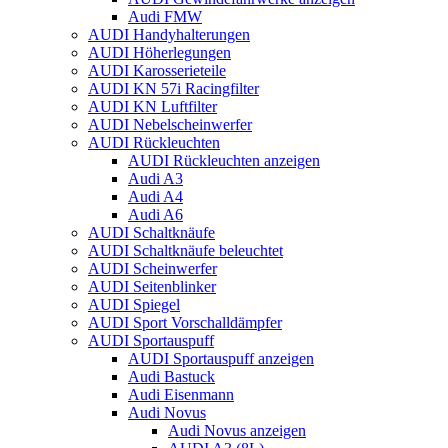
Audi FMW
AUDI Handyhalterungen
AUDI Höherlegungen
AUDI Karosserieteile
AUDI KN 57i Racingfilter
AUDI KN Luftfilter
AUDI Nebelscheinwerfer
AUDI Rückleuchten
AUDI Rückleuchten anzeigen
Audi A3
Audi A4
Audi A6
AUDI Schaltknäufe
AUDI Schaltknäufe beleuchtet
AUDI Scheinwerfer
AUDI Seitenblinker
AUDI Spiegel
AUDI Sport Vorschalldämpfer
AUDI Sportauspuff
AUDI Sportauspuff anzeigen
Audi Bastuck
Audi Eisenmann
Audi Novus
Audi Novus anzeigen