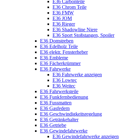
E36 Carbonteile
E36 Chrom Teile
E36 FMW
E36 JOM
E36 Rieger
E36 Shadowline Niere
E36 Sport Stoßstangen, Spoiler
E36 Domstreben
E36 Edelholz Teile
E36 elektr. Fensterheber
E36 Embleme
E36 Fächerkrümmer
E36 Fahrwerke
E36 Fahrwerke anzeigen
E36 Lowtec
E36 Weitec
E36 Fahrwerksteile
E36 Funkfernbedienung
E36 Fussmatten
E36 Gasfedern
E36 Geschwindigkeitsregelung
E36 Getränkehalter
E36 Getriebe
E36 Gewindefahrwerke
E36 Gewindefahrwerke anzeigen