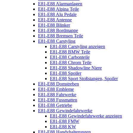
E81-E88 Alarmanlagen
E81-E88 Alpina Teile
E81-E88 Alu Pedale
E81-E88 Antenne
E81-E88 Blinker
E81-E88 Bordmappe
E81-E88 Bremsen Teile
E81-E88 Carstyling
E81-E88 Carstyling anzeigen
E81-E88 BMW Teile
E81-E88 Carbonteile
E81-E88 Chrom Teile
E81-E88 Shadowline Niere
E81-E88 Spoiler
E81-E88 Sport Stoßstangen, Spoiler
E81-E88 Domstreben
E81-E88 Embleme
E81-E88 Fahrwerke
E81-E88 Fussmatten
E81-E88 Getriebe
E81-E88 Gewindefahrwerke
E81-E88 Gewindefahrwerke anzeigen
E81-E88 FMW
E81-E88 KW
E81-E88 Handyhalterungen