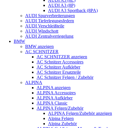
AUDI A3 (8L)
AUDI A3 (8P)
AUDI A3 Sportback (8PA)
AUDI Spurverbreiterungen
AUDI Tieferlegungsfedern
AUDI Verschleißteile
AUDI Windschott
AUDI Zentralverriegelung
BMW
BMW anzeigen
AC SCHNITZER
AC SCHNITZER anzeigen
AC Schnitzer Accessoires
AC Schnitzer Aufkleber
AC Schnitzer Ersatzteile
AC Schnitzer Felgen / Zubehör
ALPINA
ALPINA anzeigen
ALPINA Accessoires
ALPINA Aufkleber
ALPINA Classic
ALPINA Felgen/Zubehör
ALPINA Felgen/Zubehör anzeigen
Alpina Felgen
Alpina Zubehör