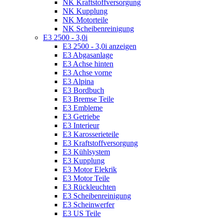
NK Kraftstoffversorgung
NK Kupplung
NK Motorteile
NK Scheibenreinigung
E3 2500 - 3,0i
E3 2500 - 3,0i anzeigen
E3 Abgasanlage
E3 Achse hinten
E3 Achse vorne
E3 Alpina
E3 Bordbuch
E3 Bremse Teile
E3 Embleme
E3 Getriebe
E3 Interieur
E3 Karosserieteile
E3 Kraftstoffversorgung
E3 Kühlsystem
E3 Kupplung
E3 Motor Elekrik
E3 Motor Teile
E3 Rückleuchten
E3 Scheibenreinigung
E3 Scheinwerfer
E3 US Teile