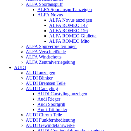
ALFA Sportauspuff
ALFA Sportauspuff anzeigen
ALFA Novus
ALFA Novus anzeigen
ALFA ROMEO 147
ALFA ROMEO 156
ALFA ROMEO Giulietta
ALFA ROMEO Mito
ALFA Spurverbreiterungen
ALFA Verschleißteile
ALFA Windschotts
ALFA Zentralverriegelung
AUDI
AUDI anzeigen
AUDI Blinker
AUDI Bremsen Teile
AUDI Carstyling
AUDI Carstyling anzeigen
Audi Rieger
Audi Sportgrill
Audi Trittbretter
AUDI Chrom Teile
AUDI Funkfernbedienung
AUDI Gewindefahrwerke
AUDI Gewindefahrwerke anzeigen