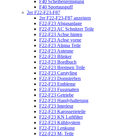
F40 Scheibenreinigung
F40 Sportauspuff
2er F22-F23-F87
2er F22-F23-F87 anzeigen
F22-F23 Abgasanlage
F22-F23 AC Schnitzer Teile
F22-F23 Achse hinten
F22-F23 Achse vorne
F22-F23 Alpina Teile
F22-F23 Antenne
F22-F23 Blinker
F22-F23 Bordbuch
F22-F23 Bremsen Teile
F22-F23 Carstyling
F22-F23 Domstreben
F22-F23 Embleme
F22-F23 Fussmatten
F22-F23 Getriebe
F22-F23 Handyhalterung
F22-F23 Interieur
F22-F23 Karosserieteile
F22-F23 KN Luftfilter
F22-F23 Kühlsystem
F22-F23 Lenkung
F22-F23 M- Teile