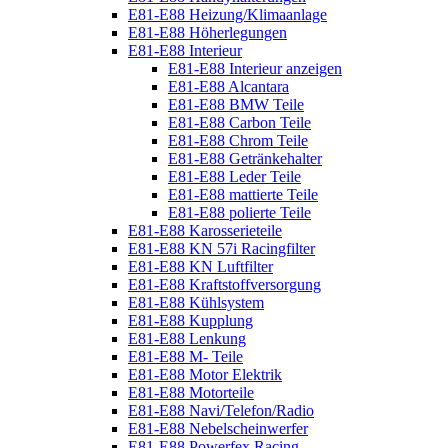
E81-E88 Heizung/Klimaanlage
E81-E88 Höherlegungen
E81-E88 Interieur
E81-E88 Interieur anzeigen
E81-E88 Alcantara
E81-E88 BMW Teile
E81-E88 Carbon Teile
E81-E88 Chrom Teile
E81-E88 Getränkehalter
E81-E88 Leder Teile
E81-E88 mattierte Teile
E81-E88 polierte Teile
E81-E88 Karosserieteile
E81-E88 KN 57i Racingfilter
E81-E88 KN Luftfilter
E81-E88 Kraftstoffversorgung
E81-E88 Kühlsystem
E81-E88 Kupplung
E81-E88 Lenkung
E81-E88 M- Teile
E81-E88 Motor Elektrik
E81-E88 Motorteile
E81-E88 Navi/Telefon/Radio
E81-E88 Nebelscheinwerfer
E81-E88 Powerfex Racing