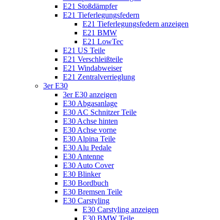
E21 Stoßdämpfer
E21 Tieferlegungsfedern
E21 Tieferlegungsfedern anzeigen
E21 BMW
E21 LowTec
E21 US Teile
E21 Verschleißteile
E21 Windabweiser
E21 Zentralverrieglung
3er E30
3er E30 anzeigen
E30 Abgasanlage
E30 AC Schnitzer Teile
E30 Achse hinten
E30 Achse vorne
E30 Alpina Teile
E30 Alu Pedale
E30 Antenne
E30 Auto Cover
E30 Blinker
E30 Bordbuch
E30 Bremsen Teile
E30 Carstyling
E30 Carstyling anzeigen
E30 BMW Teile