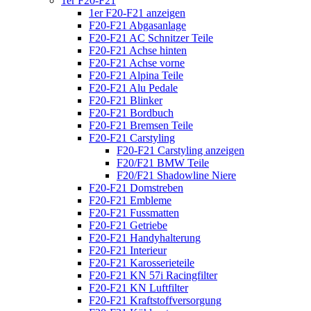
1er F20-F21
1er F20-F21 anzeigen
F20-F21 Abgasanlage
F20-F21 AC Schnitzer Teile
F20-F21 Achse hinten
F20-F21 Achse vorne
F20-F21 Alpina Teile
F20-F21 Alu Pedale
F20-F21 Blinker
F20-F21 Bordbuch
F20-F21 Bremsen Teile
F20-F21 Carstyling
F20-F21 Carstyling anzeigen
F20/F21 BMW Teile
F20/F21 Shadowline Niere
F20-F21 Domstreben
F20-F21 Embleme
F20-F21 Fussmatten
F20-F21 Getriebe
F20-F21 Handyhalterung
F20-F21 Interieur
F20-F21 Karosserieteile
F20-F21 KN 57i Racingfilter
F20-F21 KN Luftfilter
F20-F21 Kraftstoffversorgung