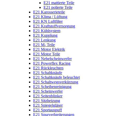
E21 mattierte Teile
E21 polierte Teile
E21 Karosserieteile
E21 Klima / Lüftung
E21 KN Luftfilter
E21 Kraftstoffversorgung
E21 Kühlsystem
E21 Kupplung
E21 Lenkung
E21 M- Teile
E21 Motor Elektrik
E21 Motor Teile
E21 Nebelscheinwerfer
E21 Powerflex Racing
E21 Rückleuchten
E21 Schaltknäufe
E21 Schaltknäufe beleuchtet
E21 Schaltwegsverkürzung
E21 Scheibenreinigung
E21 Scheinwerfer
E21 Seitenblinker
E21 Sitzheizung
E21 Spiegelgläser
E21 Sportauspuff
E21 Spurverbreiterungen