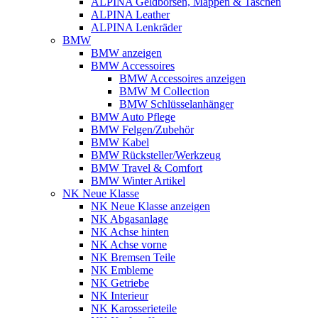
ALPINA Geldbörsen, Mappen & Taschen
ALPINA Leather
ALPINA Lenkräder
BMW
BMW anzeigen
BMW Accessoires
BMW Accessoires anzeigen
BMW M Collection
BMW Schlüsselanhänger
BMW Auto Pflege
BMW Felgen/Zubehör
BMW Kabel
BMW Rücksteller/Werkzeug
BMW Travel & Comfort
BMW Winter Artikel
NK Neue Klasse
NK Neue Klasse anzeigen
NK Abgasanlage
NK Achse hinten
NK Achse vorne
NK Bremsen Teile
NK Embleme
NK Getriebe
NK Interieur
NK Karosserieteile