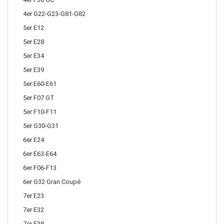
4er G22-G23-G81-G82
5er E12
5er E28
5er E34
5er E39
5er E60-E61
5er F07 GT
5er F10-F11
5er G30-G31
6er E24
6er E63-E64
6er F06-F13
6er G32 Gran Coupé
7er E23
7er E32
7er E38