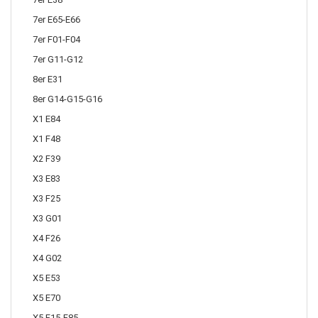
7er E65-E66
7er F01-F04
7er G11-G12
8er E31
8er G14-G15-G16
X1 E84
X1 F48
X2 F39
X3 E83
X3 F25
X3 G01
X4 F26
X4 G02
X5 E53
X5 E70
X5 F15-F85