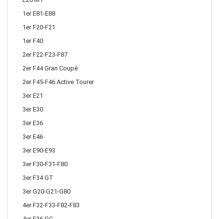
1er E81-E88
1er F20-F21
1er F40
2er F22-F23-F87
2er F44 Gran Coupé
2er F45-F46 Active Tourer
3er E21
3er E30
3er E36
3er E46
3er E90-E93
3er F30-F31-F80
3er F34 GT
3er G20-G21-G80
4er F32-F33-F82-F83
4er F36 GC