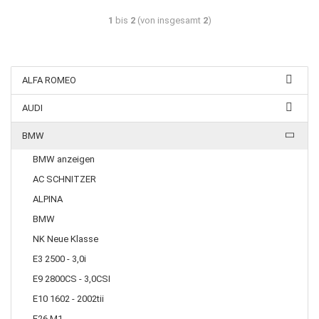
1
bis
2
(von insgesamt
2
)
ALFA ROMEO
AUDI
BMW
BMW anzeigen
AC SCHNITZER
ALPINA
BMW
NK Neue Klasse
E3 2500 - 3,0i
E9 2800CS - 3,0CSI
E10 1602 - 2002tii
E26 M1