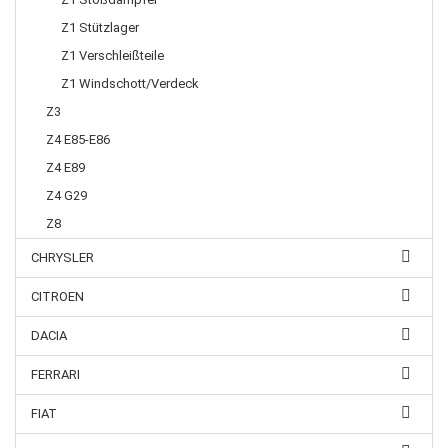
Z1 Stützlager
Z1 Verschleißteile
Z1 Windschott/Verdeck
Z3
Z4 E85-E86
Z4 E89
Z4 G29
Z8
CHRYSLER
CITROEN
DACIA
FERRARI
FIAT