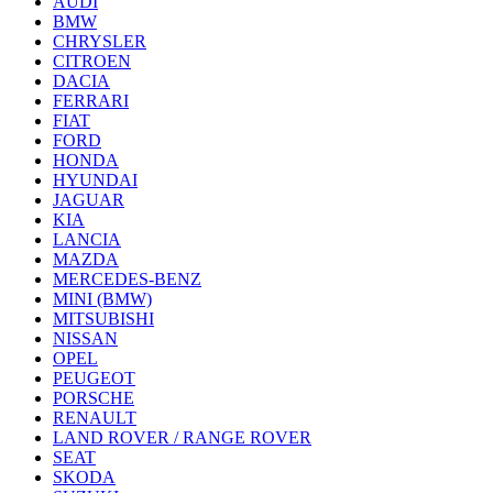
AUDI
BMW
CHRYSLER
CITROEN
DACIA
FERRARI
FIAT
FORD
HONDA
HYUNDAI
JAGUAR
KIA
LANCIA
MAZDA
MERCEDES-BENZ
MINI (BMW)
MITSUBISHI
NISSAN
OPEL
PEUGEOT
PORSCHE
RENAULT
LAND ROVER / RANGE ROVER
SEAT
SKODA