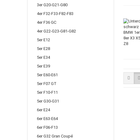
3er G20-G21-G80
4er F32-F33-F82-F83
4er F36 GC
4er G22-G23-G81-G82
5er E12
5er E28
5er E34
5er E39
5er E60-E61
5er F07 GT
5er F10-F11
5er G30-G31
6er E24
6er E63-E64
6er F06-F13
6er G32 Gran Coupé