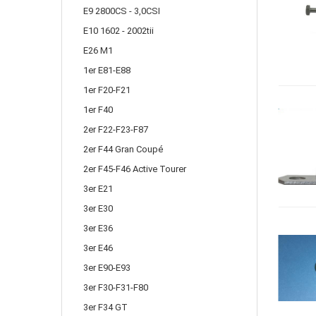
E9 2800CS - 3,0CSI
E10 1602 - 2002tii
E26 M1
1er E81-E88
1er F20-F21
1er F40
2er F22-F23-F87
2er F44 Gran Coupé
2er F45-F46 Active Tourer
3er E21
3er E30
3er E36
3er E46
3er E90-E93
3er F30-F31-F80
3er F34 GT