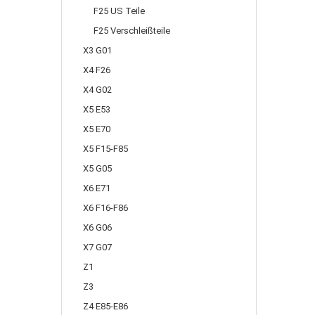
F25 US Teile
F25 Verschleißteile
X3 G01
X4 F26
X4 G02
X5 E53
X5 E70
X5 F15-F85
X5 G05
X6 E71
X6 F16-F86
X6 G06
X7 G07
Z1
Z3
Z4 E85-E86