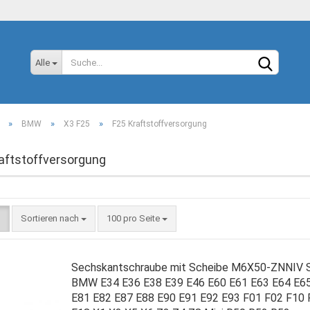
Sprache auswählen
Alle
»
»
»
BMW
X3 F25
F25 Kraftstoffversorgung
aftstoffversorgung
Konto
Sortieren nach
100 pro Seite
Passw
Sechskantschraube mit Scheibe M6X50-ZNNIV 
BMW E34 E36 E38 E39 E46 E60 E61 E63 E64 E6
E81 E82 E87 E88 E90 E91 E92 E93 F01 F02 F10 