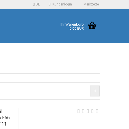
DE
Kundenlogin
Merkzettel
Ihr Warenkorb
0,00 EUR
 erstellen
1
ort vergessen?
SI
5 E66
F11