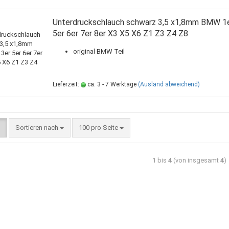
Unterdruckschlauch schwarz 3,5 x1,8mm BMW 1e
5er 6er 7er 8er X3 X5 X6 Z1 Z3 Z4 Z8
original BMW Teil
Lieferzeit:
ca. 3 - 7 Werktage
(Ausland abweichend)
Sortieren nach
100 pro Seite
1
bis
4
(von insgesamt
4
)