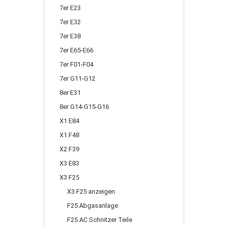
7er E23
7er E32
7er E38
7er E65-E66
7er F01-F04
7er G11-G12
8er E31
8er G14-G15-G16
X1 E84
X1 F48
X2 F39
X3 E83
X3 F25
X3 F25 anzeigen
F25 Abgasanlage
F25 AC Schnitzer Teile