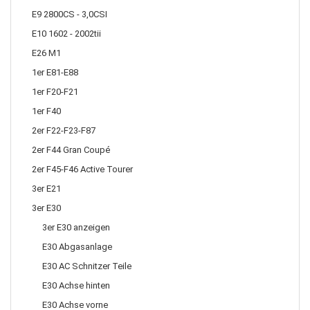
E9 2800CS - 3,0CSI
E10 1602 - 2002tii
E26 M1
1er E81-E88
1er F20-F21
1er F40
2er F22-F23-F87
2er F44 Gran Coupé
2er F45-F46 Active Tourer
3er E21
3er E30
3er E30 anzeigen
E30 Abgasanlage
E30 AC Schnitzer Teile
E30 Achse hinten
E30 Achse vorne