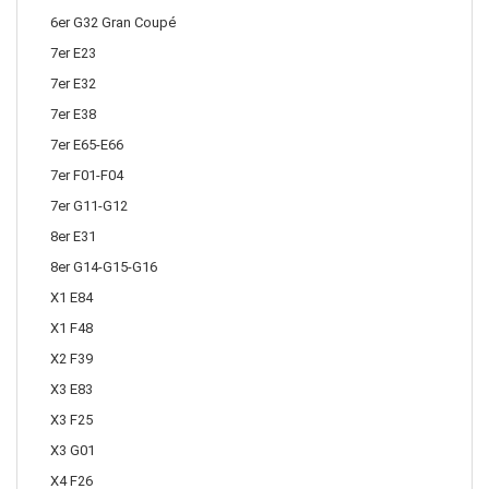
6er G32 Gran Coupé
7er E23
7er E32
7er E38
7er E65-E66
7er F01-F04
7er G11-G12
8er E31
8er G14-G15-G16
X1 E84
X1 F48
X2 F39
X3 E83
X3 F25
X3 G01
X4 F26