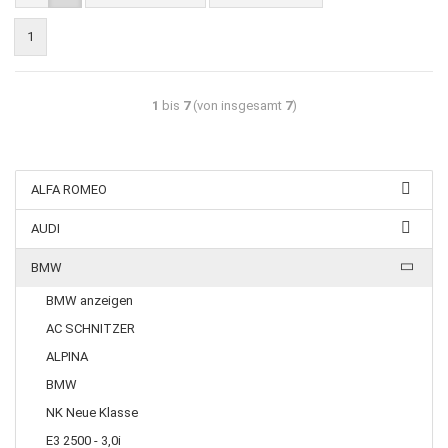
1
1
bis
7
(von insgesamt
7
)
ALFA ROMEO
AUDI
BMW
BMW anzeigen
AC SCHNITZER
ALPINA
BMW
NK Neue Klasse
E3 2500 - 3,0i