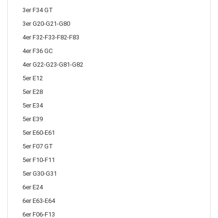
3er F34 GT
3er G20-G21-G80
4er F32-F33-F82-F83
4er F36 GC
4er G22-G23-G81-G82
5er E12
5er E28
5er E34
5er E39
5er E60-E61
5er F07 GT
5er F10-F11
5er G30-G31
6er E24
6er E63-E64
6er F06-F13