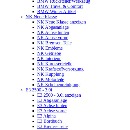
BMW Rücksteller/Werkzeug
BMW Travel & Comfort
BMW Winter Artikel
NK Neue Klasse
NK Neue Klasse anzeigen
NK Abgasanlage
NK Achse hinten
NK Achse vorne
NK Bremsen Teile
NK Embleme
NK Getriebe
NK Interieur
NK Karosserieteile
NK Kraftstoffversorgung
NK Kupplung
NK Motorteile
NK Scheibenreinigung
E3 2500 - 3,0i
E3 2500 - 3,0i anzeigen
E3 Abgasanlage
E3 Achse hinten
E3 Achse vorne
E3 Alpina
E3 Bordbuch
E3 Bremse Teile