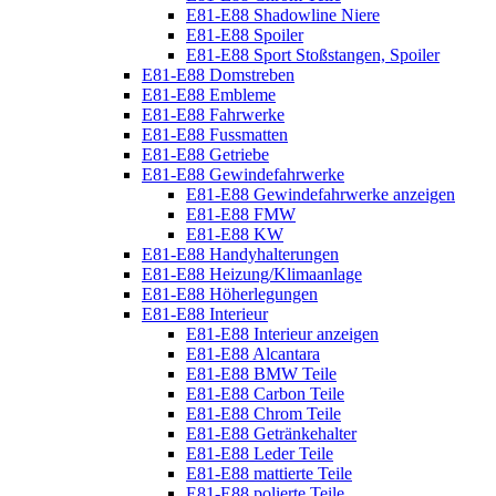
E81-E88 Shadowline Niere
E81-E88 Spoiler
E81-E88 Sport Stoßstangen, Spoiler
E81-E88 Domstreben
E81-E88 Embleme
E81-E88 Fahrwerke
E81-E88 Fussmatten
E81-E88 Getriebe
E81-E88 Gewindefahrwerke
E81-E88 Gewindefahrwerke anzeigen
E81-E88 FMW
E81-E88 KW
E81-E88 Handyhalterungen
E81-E88 Heizung/Klimaanlage
E81-E88 Höherlegungen
E81-E88 Interieur
E81-E88 Interieur anzeigen
E81-E88 Alcantara
E81-E88 BMW Teile
E81-E88 Carbon Teile
E81-E88 Chrom Teile
E81-E88 Getränkehalter
E81-E88 Leder Teile
E81-E88 mattierte Teile
E81-E88 polierte Teile