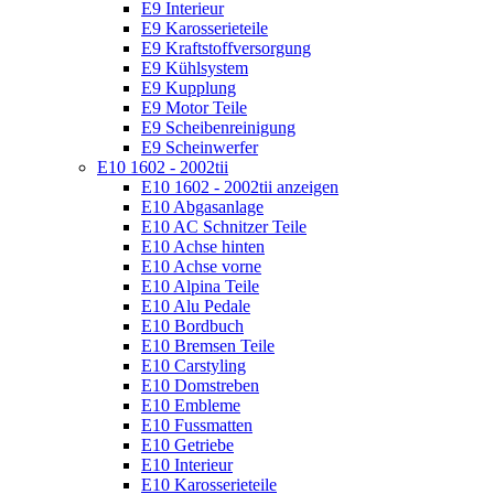
E9 Interieur
E9 Karosserieteile
E9 Kraftstoffversorgung
E9 Kühlsystem
E9 Kupplung
E9 Motor Teile
E9 Scheibenreinigung
E9 Scheinwerfer
E10 1602 - 2002tii
E10 1602 - 2002tii anzeigen
E10 Abgasanlage
E10 AC Schnitzer Teile
E10 Achse hinten
E10 Achse vorne
E10 Alpina Teile
E10 Alu Pedale
E10 Bordbuch
E10 Bremsen Teile
E10 Carstyling
E10 Domstreben
E10 Embleme
E10 Fussmatten
E10 Getriebe
E10 Interieur
E10 Karosserieteile