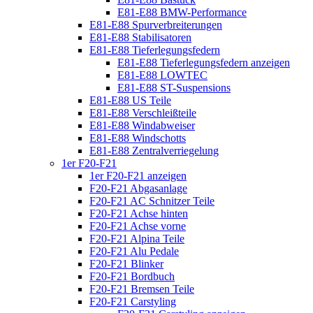
E81-E88 BMW-Performance
E81-E88 Spurverbreiterungen
E81-E88 Stabilisatoren
E81-E88 Tieferlegungsfedern
E81-E88 Tieferlegungsfedern anzeigen
E81-E88 LOWTEC
E81-E88 ST-Suspensions
E81-E88 US Teile
E81-E88 Verschleißteile
E81-E88 Windabweiser
E81-E88 Windschotts
E81-E88 Zentralverriegelung
1er F20-F21
1er F20-F21 anzeigen
F20-F21 Abgasanlage
F20-F21 AC Schnitzer Teile
F20-F21 Achse hinten
F20-F21 Achse vorne
F20-F21 Alpina Teile
F20-F21 Alu Pedale
F20-F21 Blinker
F20-F21 Bordbuch
F20-F21 Bremsen Teile
F20-F21 Carstyling