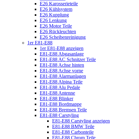
E26 Karosserieteile
E26 Kühlsystem
E26 Kupplung
E26 Lenkung
E26 Motor Teile
E26 Rückleuchten
E26 Scheibenreinigung
1er E81-E88
1er E81-E88 anzeigen
E81-E88 Abgasanlage
E81-E88 AC Schnitzer Teile
E81-E88 Achse hinten
E81-E88 Achse vorne
E81-E88 Alarmanlagen
E81-E88 Alpina Teile
E81-E88 Alu Pedale
E81-E88 Antenne
E81-E88 Blinker
E81-E88 Bordmappe
E81-E88 Bremsen Teile
E81-E88 Carstyling
E81-E88 Carstyling anzeigen
E81-E88 BMW Teile
E81-E88 Carbonteile
E81-E88 Chrom Teile