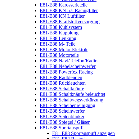
E81-E88 Karosserieteile
E81-E88 KN 57i Racingfilter
E81-E88 KN Luftfilter
E81-E88 Kraftstoffversorgung
E81-E88 Kühlsystem
E81-E88 Kupplung
E81-E88 Lenkung
E81-E88 M- Teile
E81-E88 Motor Elektrik
E81-E88 Motorteile
E81-E88 Navi/Telefon/Radio
E81-E88 Nebelscheinwerfer
E81-E88 Powerfex Racing
E81-E88 Radblenden
E81-E88 Rückleuchten
E81-E88 Schaltknäufe
E81-E88 Schaltknäufe beleuchtet
E81-E88 Schaltwegsverkürzung
E81-E88 Scheibenreinigung
E81-E88 Scheinwerfer
E81-E88 Seitenblinker
E81-E88 Spiegel / Gläser
E81-E88 Sportauspuff
E81-E88 Sportauspuff anzeigen
E81-E88 Bastuck