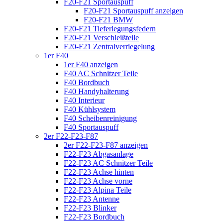
F20-F21 Sportauspuff
F20-F21 Sportauspuff anzeigen
F20-F21 BMW
F20-F21 Tieferlegungsfedern
F20-F21 Verschleißteile
F20-F21 Zentralverriegelung
1er F40
1er F40 anzeigen
F40 AC Schnitzer Teile
F40 Bordbuch
F40 Handyhalterung
F40 Interieur
F40 Kühlsystem
F40 Scheibenreinigung
F40 Sportauspuff
2er F22-F23-F87
2er F22-F23-F87 anzeigen
F22-F23 Abgasanlage
F22-F23 AC Schnitzer Teile
F22-F23 Achse hinten
F22-F23 Achse vorne
F22-F23 Alpina Teile
F22-F23 Antenne
F22-F23 Blinker
F22-F23 Bordbuch