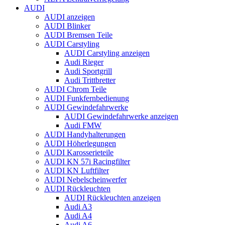
AUDI
AUDI anzeigen
AUDI Blinker
AUDI Bremsen Teile
AUDI Carstyling
AUDI Carstyling anzeigen
Audi Rieger
Audi Sportgrill
Audi Trittbretter
AUDI Chrom Teile
AUDI Funkfernbedienung
AUDI Gewindefahrwerke
AUDI Gewindefahrwerke anzeigen
Audi FMW
AUDI Handyhalterungen
AUDI Höherlegungen
AUDI Karosserieteile
AUDI KN 57i Racingfilter
AUDI KN Luftfilter
AUDI Nebelscheinwerfer
AUDI Rückleuchten
AUDI Rückleuchten anzeigen
Audi A3
Audi A4
Audi A6