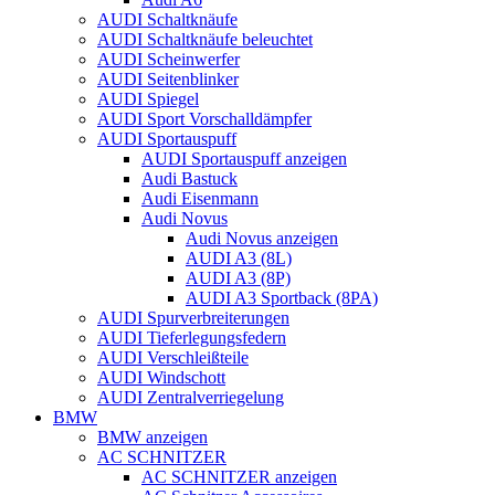
AUDI Schaltknäufe
AUDI Schaltknäufe beleuchtet
AUDI Scheinwerfer
AUDI Seitenblinker
AUDI Spiegel
AUDI Sport Vorschalldämpfer
AUDI Sportauspuff
AUDI Sportauspuff anzeigen
Audi Bastuck
Audi Eisenmann
Audi Novus
Audi Novus anzeigen
AUDI A3 (8L)
AUDI A3 (8P)
AUDI A3 Sportback (8PA)
AUDI Spurverbreiterungen
AUDI Tieferlegungsfedern
AUDI Verschleißteile
AUDI Windschott
AUDI Zentralverriegelung
BMW
BMW anzeigen
AC SCHNITZER
AC SCHNITZER anzeigen