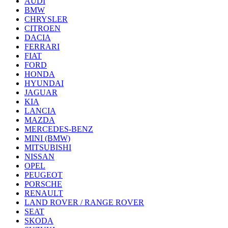
AUDI
BMW
CHRYSLER
CITROEN
DACIA
FERRARI
FIAT
FORD
HONDA
HYUNDAI
JAGUAR
KIA
LANCIA
MAZDA
MERCEDES-BENZ
MINI (BMW)
MITSUBISHI
NISSAN
OPEL
PEUGEOT
PORSCHE
RENAULT
LAND ROVER / RANGE ROVER
SEAT
SKODA