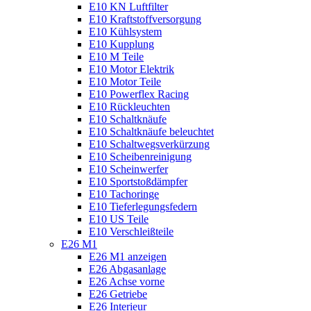
E10 KN Luftfilter
E10 Kraftstoffversorgung
E10 Kühlsystem
E10 Kupplung
E10 M Teile
E10 Motor Elektrik
E10 Motor Teile
E10 Powerflex Racing
E10 Rückleuchten
E10 Schaltknäufe
E10 Schaltknäufe beleuchtet
E10 Schaltwegsverkürzung
E10 Scheibenreinigung
E10 Scheinwerfer
E10 Sportstoßdämpfer
E10 Tachoringe
E10 Tieferlegungsfedern
E10 US Teile
E10 Verschleißteile
E26 M1
E26 M1 anzeigen
E26 Abgasanlage
E26 Achse vorne
E26 Getriebe
E26 Interieur