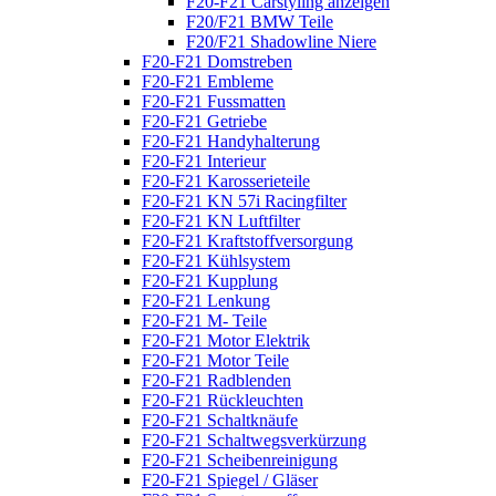
F20-F21 Carstyling anzeigen
F20/F21 BMW Teile
F20/F21 Shadowline Niere
F20-F21 Domstreben
F20-F21 Embleme
F20-F21 Fussmatten
F20-F21 Getriebe
F20-F21 Handyhalterung
F20-F21 Interieur
F20-F21 Karosserieteile
F20-F21 KN 57i Racingfilter
F20-F21 KN Luftfilter
F20-F21 Kraftstoffversorgung
F20-F21 Kühlsystem
F20-F21 Kupplung
F20-F21 Lenkung
F20-F21 M- Teile
F20-F21 Motor Elektrik
F20-F21 Motor Teile
F20-F21 Radblenden
F20-F21 Rückleuchten
F20-F21 Schaltknäufe
F20-F21 Schaltwegsverkürzung
F20-F21 Scheibenreinigung
F20-F21 Spiegel / Gläser