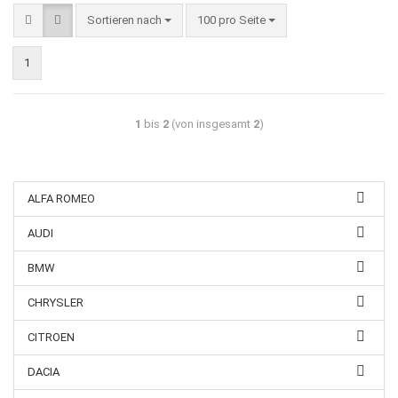
Sortieren nach
100 pro Seite
1
1
bis
2
(von insgesamt
2
)
ALFA ROMEO
AUDI
BMW
CHRYSLER
CITROEN
DACIA