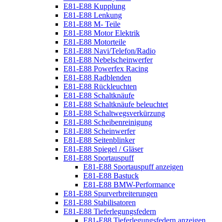
E81-E88 Kupplung
E81-E88 Lenkung
E81-E88 M- Teile
E81-E88 Motor Elektrik
E81-E88 Motorteile
E81-E88 Navi/Telefon/Radio
E81-E88 Nebelscheinwerfer
E81-E88 Powerfex Racing
E81-E88 Radblenden
E81-E88 Rückleuchten
E81-E88 Schaltknäufe
E81-E88 Schaltknäufe beleuchtet
E81-E88 Schaltwegsverkürzung
E81-E88 Scheibenreinigung
E81-E88 Scheinwerfer
E81-E88 Seitenblinker
E81-E88 Spiegel / Gläser
E81-E88 Sportauspuff
E81-E88 Sportauspuff anzeigen
E81-E88 Bastuck
E81-E88 BMW-Performance
E81-E88 Spurverbreiterungen
E81-E88 Stabilisatoren
E81-E88 Tieferlegungsfedern
E81-E88 Tieferlegungsfedern anzeigen