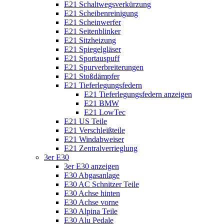
E21 Schaltwegsverkürzung
E21 Scheibenreinigung
E21 Scheinwerfer
E21 Seitenblinker
E21 Sitzheizung
E21 Spiegelgläser
E21 Sportauspuff
E21 Spurverbreiterungen
E21 Stoßdämpfer
E21 Tieferlegungsfedern
E21 Tieferlegungsfedern anzeigen
E21 BMW
E21 LowTec
E21 US Teile
E21 Verschleißteile
E21 Windabweiser
E21 Zentralverrieglung
3er E30
3er E30 anzeigen
E30 Abgasanlage
E30 AC Schnitzer Teile
E30 Achse hinten
E30 Achse vorne
E30 Alpina Teile
E30 Alu Pedale