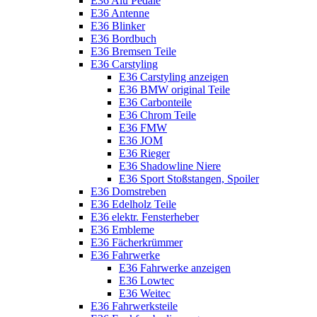
E36 Alu Pedale
E36 Antenne
E36 Blinker
E36 Bordbuch
E36 Bremsen Teile
E36 Carstyling
E36 Carstyling anzeigen
E36 BMW original Teile
E36 Carbonteile
E36 Chrom Teile
E36 FMW
E36 JOM
E36 Rieger
E36 Shadowline Niere
E36 Sport Stoßstangen, Spoiler
E36 Domstreben
E36 Edelholz Teile
E36 elektr. Fensterheber
E36 Embleme
E36 Fächerkrümmer
E36 Fahrwerke
E36 Fahrwerke anzeigen
E36 Lowtec
E36 Weitec
E36 Fahrwerksteile