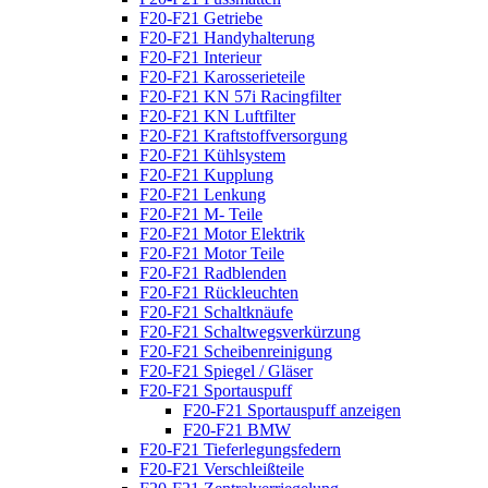
F20-F21 Getriebe
F20-F21 Handyhalterung
F20-F21 Interieur
F20-F21 Karosserieteile
F20-F21 KN 57i Racingfilter
F20-F21 KN Luftfilter
F20-F21 Kraftstoffversorgung
F20-F21 Kühlsystem
F20-F21 Kupplung
F20-F21 Lenkung
F20-F21 M- Teile
F20-F21 Motor Elektrik
F20-F21 Motor Teile
F20-F21 Radblenden
F20-F21 Rückleuchten
F20-F21 Schaltknäufe
F20-F21 Schaltwegsverkürzung
F20-F21 Scheibenreinigung
F20-F21 Spiegel / Gläser
F20-F21 Sportauspuff
F20-F21 Sportauspuff anzeigen
F20-F21 BMW
F20-F21 Tieferlegungsfedern
F20-F21 Verschleißteile