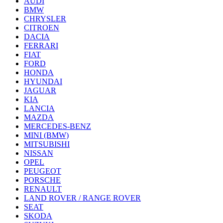
AUDI
BMW
CHRYSLER
CITROEN
DACIA
FERRARI
FIAT
FORD
HONDA
HYUNDAI
JAGUAR
KIA
LANCIA
MAZDA
MERCEDES-BENZ
MINI (BMW)
MITSUBISHI
NISSAN
OPEL
PEUGEOT
PORSCHE
RENAULT
LAND ROVER / RANGE ROVER
SEAT
SKODA