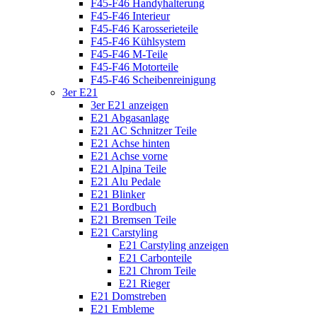
F45-F46 Handyhalterung
F45-F46 Interieur
F45-F46 Karosserieteile
F45-F46 Kühlsystem
F45-F46 M-Teile
F45-F46 Motorteile
F45-F46 Scheibenreinigung
3er E21
3er E21 anzeigen
E21 Abgasanlage
E21 AC Schnitzer Teile
E21 Achse hinten
E21 Achse vorne
E21 Alpina Teile
E21 Alu Pedale
E21 Blinker
E21 Bordbuch
E21 Bremsen Teile
E21 Carstyling
E21 Carstyling anzeigen
E21 Carbonteile
E21 Chrom Teile
E21 Rieger
E21 Domstreben
E21 Embleme