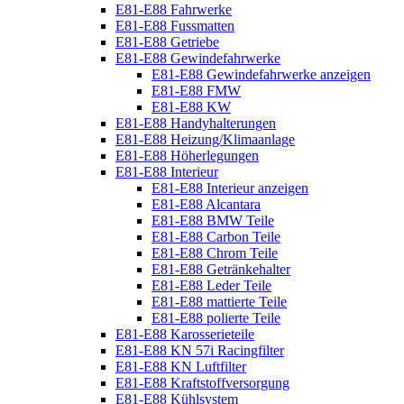
E81-E88 Fahrwerke
E81-E88 Fussmatten
E81-E88 Getriebe
E81-E88 Gewindefahrwerke
E81-E88 Gewindefahrwerke anzeigen
E81-E88 FMW
E81-E88 KW
E81-E88 Handyhalterungen
E81-E88 Heizung/Klimaanlage
E81-E88 Höherlegungen
E81-E88 Interieur
E81-E88 Interieur anzeigen
E81-E88 Alcantara
E81-E88 BMW Teile
E81-E88 Carbon Teile
E81-E88 Chrom Teile
E81-E88 Getränkehalter
E81-E88 Leder Teile
E81-E88 mattierte Teile
E81-E88 polierte Teile
E81-E88 Karosserieteile
E81-E88 KN 57i Racingfilter
E81-E88 KN Luftfilter
E81-E88 Kraftstoffversorgung
E81-E88 Kühlsystem