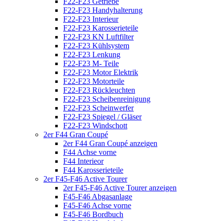
F22-F23 Getriebe
F22-F23 Handyhalterung
F22-F23 Interieur
F22-F23 Karosserieteile
F22-F23 KN Luftfilter
F22-F23 Kühlsystem
F22-F23 Lenkung
F22-F23 M- Teile
F22-F23 Motor Elektrik
F22-F23 Motorteile
F22-F23 Rückleuchten
F22-F23 Scheibenreinigung
F22-F23 Scheinwerfer
F22-F23 Spiegel / Gläser
F22-F23 Windschott
2er F44 Gran Coupé
2er F44 Gran Coupé anzeigen
F44 Achse vorne
F44 Interieor
F44 Karosserieteile
2er F45-F46 Active Tourer
2er F45-F46 Active Tourer anzeigen
F45-F46 Abgasanlage
F45-F46 Achse vorne
F45-F46 Bordbuch