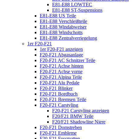
E81-E88 LOWTEC
E81-E88 ST-Suspensions
E81-E88 US Teile
E81-E88 Verschleißteile
E81-E88 Windabweiser
E81-E88 Windschotts
E81-E88 Zentralverriegelung
1er F20-F21
1er F20-F21 anzeigen
F20-F21 Abgasanlage
F20-F21 AC Schnitzer Teile
F20-F21 Achse hinten
F20-F21 Achse vorne
F20-F21 Alpina Teile
F20-F21 Alu Pedale
F20-F21 Blinker
F20-F21 Bordbuch
F20-F21 Bremsen Teile
F20-F21 Carstyling
F20-F21 Carstyling anzeigen
F20/F21 BMW Teile
F20/F21 Shadowline Niere
F20-F21 Domstreben
F20-F21 Embleme
F20-F21 Fussmatten