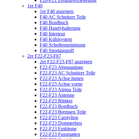
F20-F21 Zentralverriegelung
1er F40
1er F40 anzeigen
F40 AC Schnitzer Teile
F40 Bordbuch
F40 Handyhalterung
F40 Interieur
F40 Kühlsystem
F40 Scheibenreinigung
F40 Sportauspuff
2er F22-F23-F87
2er F22-F23-F87 anzeigen
F22-F23 Abgasanlage
F22-F23 AC Schnitzer Teile
F22-F23 Achse hinten
F22-F23 Achse vorne
F22-F23 Alpina Teile
F22-F23 Antenne
F22-F23 Blinker
F22-F23 Bordbuch
F22-F23 Bremsen Teile
F22-F23 Carstyling
F22-F23 Domstreben
F22-F23 Embleme
F22-F23 Fussmatten