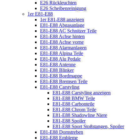
E26 Rückleuchten
E26 Scheibenreinigung
1er E81-E88
1er E81-E88 anzeigen
E81-E88 Abgasanlage
E81-E88 AC Schnitzer Teile
E81-E88 Achse hinten
E81-E88 Achse vorne
E81-E88 Alarmanlagen
E81-E88 Alpina Teile
E81-E88 Alu Pedale
E81-E88 Antenne
E81-E88 Blinker
E81-E88 Bordmappe
E81-E88 Bremsen Teile
E81-E88 Carstyling
E81-E88 Carstyling anzeigen
E81-E88 BMW Teile
E81-E88 Carbonteile
E81-E88 Chrom Teile
E81-E88 Shadowline Niere
E81-E88 Spoiler
E81-E88 Sport Stoßstangen, Spoiler
E81-E88 Domstreben
E81-E88 Embleme