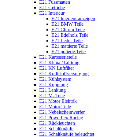
E21 Fussmatten
E21 Getriebe
E21 Interieur
E21 Interieur anzeigen
E21 BMW Teile
E21 Chrom Teile
E21 Edelholz Teile
E21 Leder Teile
E21 mattierte Teile
E21 polierte Teile
E21 Karosserieteile
E21 Klima / Lüftung
E21 KN Luftfilter
E21 Kraftstoffversorgung
E21 Kühlsystem
E21 Kupplung
E21 Lenkung
E21 M- Teile
E21 Motor Elektrik
E21 Motor Teile
E21 Nebelscheinwerfer
E21 Powerflex Racing
E21 Rückleuchten
E21 Schaltknäufe
E21 Schaltknäufe beleuchtet