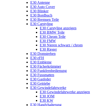
E30 Antenne
E30 Auto Cover
E30 Blinker
E30 Bordbuch
E30 Bremsen Teile
E30 Carstyling
E30 Carstyling anzeigen
E30 BMW Teile
E30 Chrom Teile
E30 FMW
E30 Nieren schwarz / chrom
E30 Rieger
E30 Domstreben
E30 eFH
E30 Embleme
E30 Fächerkrümmer
E30 Funkfernbedienung
E30 Fussmatten
E30 Gasfeder
E30 Getriebe
E30 Gewindefahrwerke
E30 Gewindefahrwerke anzeigen
E30 JOM
E30 KW
E30 Handyhalterung