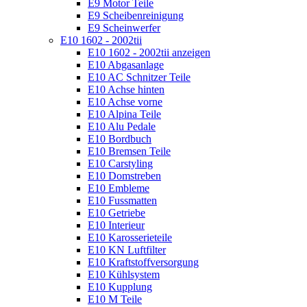
E9 Motor Teile
E9 Scheibenreinigung
E9 Scheinwerfer
E10 1602 - 2002tii
E10 1602 - 2002tii anzeigen
E10 Abgasanlage
E10 AC Schnitzer Teile
E10 Achse hinten
E10 Achse vorne
E10 Alpina Teile
E10 Alu Pedale
E10 Bordbuch
E10 Bremsen Teile
E10 Carstyling
E10 Domstreben
E10 Embleme
E10 Fussmatten
E10 Getriebe
E10 Interieur
E10 Karosserieteile
E10 KN Luftfilter
E10 Kraftstoffversorgung
E10 Kühlsystem
E10 Kupplung
E10 M Teile