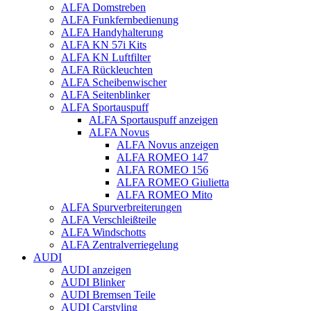
ALFA Domstreben
ALFA Funkfernbedienung
ALFA Handyhalterung
ALFA KN 57i Kits
ALFA KN Luftfilter
ALFA Rückleuchten
ALFA Scheibenwischer
ALFA Seitenblinker
ALFA Sportauspuff
ALFA Sportauspuff anzeigen
ALFA Novus
ALFA Novus anzeigen
ALFA ROMEO 147
ALFA ROMEO 156
ALFA ROMEO Giulietta
ALFA ROMEO Mito
ALFA Spurverbreiterungen
ALFA Verschleißteile
ALFA Windschotts
ALFA Zentralverriegelung
AUDI
AUDI anzeigen
AUDI Blinker
AUDI Bremsen Teile
AUDI Carstyling