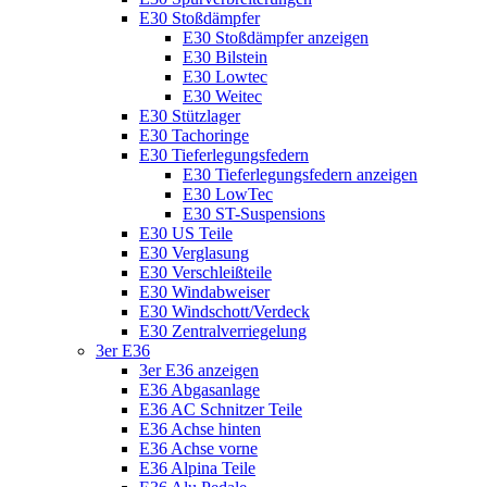
E30 Stoßdämpfer
E30 Stoßdämpfer anzeigen
E30 Bilstein
E30 Lowtec
E30 Weitec
E30 Stützlager
E30 Tachoringe
E30 Tieferlegungsfedern
E30 Tieferlegungsfedern anzeigen
E30 LowTec
E30 ST-Suspensions
E30 US Teile
E30 Verglasung
E30 Verschleißteile
E30 Windabweiser
E30 Windschott/Verdeck
E30 Zentralverriegelung
3er E36
3er E36 anzeigen
E36 Abgasanlage
E36 AC Schnitzer Teile
E36 Achse hinten
E36 Achse vorne
E36 Alpina Teile