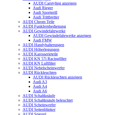
AUDI Carstyling anzeigen
Audi Rieger
Audi Sportgrill
Audi Trittbretter
AUDI Chrom Teile
AUDI Funkfernbedienung
AUDI Gewindefahrwerke
AUDI Gewindefahrwerke anzeigen
Audi FMW
AUDI Handyhalterungen
AUDI Höherlegungen
AUDI Karosserieteile
AUDI KN 57i Racingfilter
AUDI KN Luftfilter
AUDI Nebelscheinwerfer
AUDI Rückleuchten
AUDI Rückleuchten anzeigen
Audi A3
Audi A4
Audi A6
AUDI Schaltknäufe
AUDI Schaltknäufe beleuchtet
AUDI Scheinwerfer
AUDI Seitenblinker
AUDI Spiegel