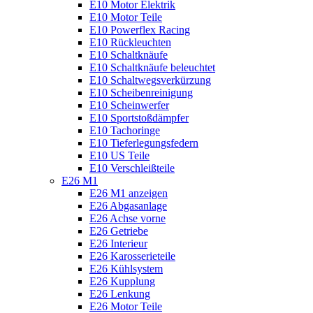
E10 Motor Elektrik
E10 Motor Teile
E10 Powerflex Racing
E10 Rückleuchten
E10 Schaltknäufe
E10 Schaltknäufe beleuchtet
E10 Schaltwegsverkürzung
E10 Scheibenreinigung
E10 Scheinwerfer
E10 Sportstoßdämpfer
E10 Tachoringe
E10 Tieferlegungsfedern
E10 US Teile
E10 Verschleißteile
E26 M1
E26 M1 anzeigen
E26 Abgasanlage
E26 Achse vorne
E26 Getriebe
E26 Interieur
E26 Karosserieteile
E26 Kühlsystem
E26 Kupplung
E26 Lenkung
E26 Motor Teile