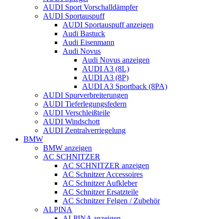
AUDI Sport Vorschalldämpfer
AUDI Sportauspuff
AUDI Sportauspuff anzeigen
Audi Bastuck
Audi Eisenmann
Audi Novus
Audi Novus anzeigen
AUDI A3 (8L)
AUDI A3 (8P)
AUDI A3 Sportback (8PA)
AUDI Spurverbreiterungen
AUDI Tieferlegungsfedern
AUDI Verschleißteile
AUDI Windschott
AUDI Zentralverriegelung
BMW
BMW anzeigen
AC SCHNITZER
AC SCHNITZER anzeigen
AC Schnitzer Accessoires
AC Schnitzer Aufkleber
AC Schnitzer Ersatzteile
AC Schnitzer Felgen / Zubehör
ALPINA
ALPINA anzeigen