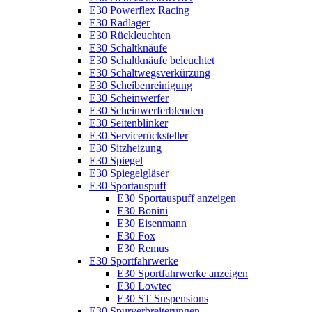
E30 Powerflex Racing
E30 Radlager
E30 Rückleuchten
E30 Schaltknäufe
E30 Schaltknäufe beleuchtet
E30 Schaltwegsverkürzung
E30 Scheibenreinigung
E30 Scheinwerfer
E30 Scheinwerferblenden
E30 Seitenblinker
E30 Servicerücksteller
E30 Sitzheizung
E30 Spiegel
E30 Spiegelgläser
E30 Sportauspuff
E30 Sportauspuff anzeigen
E30 Bonini
E30 Eisenmann
E30 Fox
E30 Remus
E30 Sportfahrwerke
E30 Sportfahrwerke anzeigen
E30 Lowtec
E30 ST Suspensions
E30 Spurverbreiterungen