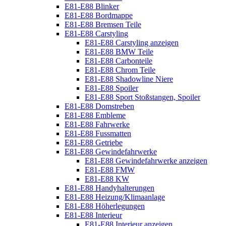
E81-E88 Blinker
E81-E88 Bordmappe
E81-E88 Bremsen Teile
E81-E88 Carstyling
E81-E88 Carstyling anzeigen
E81-E88 BMW Teile
E81-E88 Carbonteile
E81-E88 Chrom Teile
E81-E88 Shadowline Niere
E81-E88 Spoiler
E81-E88 Sport Stoßstangen, Spoiler
E81-E88 Domstreben
E81-E88 Embleme
E81-E88 Fahrwerke
E81-E88 Fussmatten
E81-E88 Getriebe
E81-E88 Gewindefahrwerke
E81-E88 Gewindefahrwerke anzeigen
E81-E88 FMW
E81-E88 KW
E81-E88 Handyhalterungen
E81-E88 Heizung/Klimaanlage
E81-E88 Höherlegungen
E81-E88 Interieur
E81-E88 Interieur anzeigen