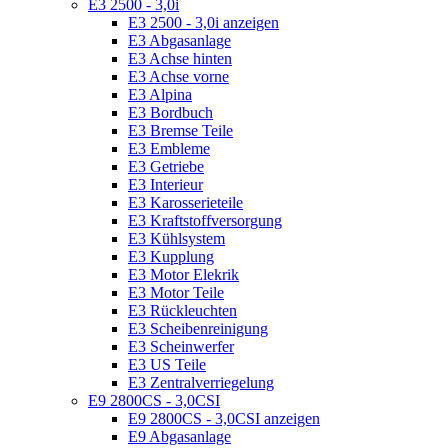
E3 2500 - 3,0i
E3 2500 - 3,0i anzeigen
E3 Abgasanlage
E3 Achse hinten
E3 Achse vorne
E3 Alpina
E3 Bordbuch
E3 Bremse Teile
E3 Embleme
E3 Getriebe
E3 Interieur
E3 Karosserieteile
E3 Kraftstoffversorgung
E3 Kühlsystem
E3 Kupplung
E3 Motor Elekrik
E3 Motor Teile
E3 Rückleuchten
E3 Scheibenreinigung
E3 Scheinwerfer
E3 US Teile
E3 Zentralverriegelung
E9 2800CS - 3,0CSI
E9 2800CS - 3,0CSI anzeigen
E9 Abgasanlage