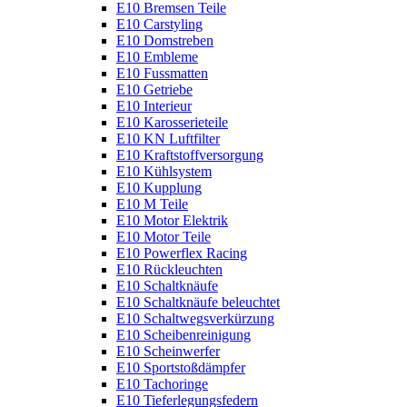
E10 Bremsen Teile
E10 Carstyling
E10 Domstreben
E10 Embleme
E10 Fussmatten
E10 Getriebe
E10 Interieur
E10 Karosserieteile
E10 KN Luftfilter
E10 Kraftstoffversorgung
E10 Kühlsystem
E10 Kupplung
E10 M Teile
E10 Motor Elektrik
E10 Motor Teile
E10 Powerflex Racing
E10 Rückleuchten
E10 Schaltknäufe
E10 Schaltknäufe beleuchtet
E10 Schaltwegsverkürzung
E10 Scheibenreinigung
E10 Scheinwerfer
E10 Sportstoßdämpfer
E10 Tachoringe
E10 Tieferlegungsfedern