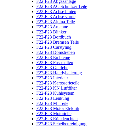
F22-F23 Abgasanlage
F22-F23 AC Schnitzer Teile
F22-F23 Achse hinten
F22-F23 Achse vorne
F22-F23 Alpina Teile
F22-F23 Antenne
F22-F23 Blinker
F22-F23 Bordbuch
F22-F23 Bremsen Teile
F22-F23 Carstyling
F22-F23 Domstreben
F22-F23 Embleme
F22-F23 Fussmatten
F22-F23 Getriebe
F22-F23 Handyhalterung
F22-F23 Interieur
F22-F23 Karosserieteile
F22-F23 KN Luftfilter
F22-F23 Kühlsystem
F22-F23 Lenkung
F22-F23 M- Teile
F22-F23 Motor Elektrik
F22-F23 Motorteile
F22-F23 Rückleuchten
F22-F23 Scheibenreinigung