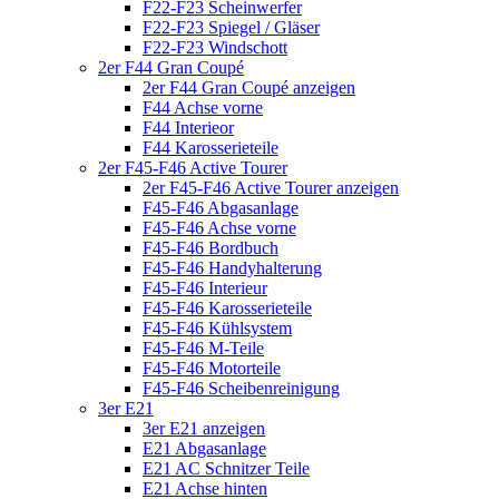
F22-F23 Scheinwerfer
F22-F23 Spiegel / Gläser
F22-F23 Windschott
2er F44 Gran Coupé
2er F44 Gran Coupé anzeigen
F44 Achse vorne
F44 Interieor
F44 Karosserieteile
2er F45-F46 Active Tourer
2er F45-F46 Active Tourer anzeigen
F45-F46 Abgasanlage
F45-F46 Achse vorne
F45-F46 Bordbuch
F45-F46 Handyhalterung
F45-F46 Interieur
F45-F46 Karosserieteile
F45-F46 Kühlsystem
F45-F46 M-Teile
F45-F46 Motorteile
F45-F46 Scheibenreinigung
3er E21
3er E21 anzeigen
E21 Abgasanlage
E21 AC Schnitzer Teile
E21 Achse hinten