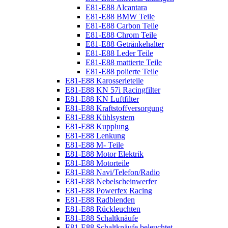
E81-E88 Alcantara
E81-E88 BMW Teile
E81-E88 Carbon Teile
E81-E88 Chrom Teile
E81-E88 Getränkehalter
E81-E88 Leder Teile
E81-E88 mattierte Teile
E81-E88 polierte Teile
E81-E88 Karosserieteile
E81-E88 KN 57i Racingfilter
E81-E88 KN Luftfilter
E81-E88 Kraftstoffversorgung
E81-E88 Kühlsystem
E81-E88 Kupplung
E81-E88 Lenkung
E81-E88 M- Teile
E81-E88 Motor Elektrik
E81-E88 Motorteile
E81-E88 Navi/Telefon/Radio
E81-E88 Nebelscheinwerfer
E81-E88 Powerfex Racing
E81-E88 Radblenden
E81-E88 Rückleuchten
E81-E88 Schaltknäufe
E81-E88 Schaltknäufe beleuchtet