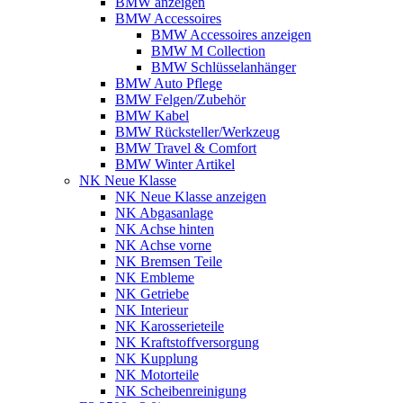
BMW anzeigen
BMW Accessoires
BMW Accessoires anzeigen
BMW M Collection
BMW Schlüsselanhänger
BMW Auto Pflege
BMW Felgen/Zubehör
BMW Kabel
BMW Rücksteller/Werkzeug
BMW Travel & Comfort
BMW Winter Artikel
NK Neue Klasse
NK Neue Klasse anzeigen
NK Abgasanlage
NK Achse hinten
NK Achse vorne
NK Bremsen Teile
NK Embleme
NK Getriebe
NK Interieur
NK Karosserieteile
NK Kraftstoffversorgung
NK Kupplung
NK Motorteile
NK Scheibenreinigung