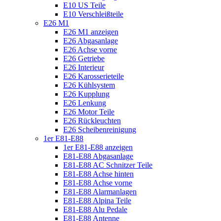
E10 US Teile
E10 Verschleißteile
E26 M1
E26 M1 anzeigen
E26 Abgasanlage
E26 Achse vorne
E26 Getriebe
E26 Interieur
E26 Karosserieteile
E26 Kühlsystem
E26 Kupplung
E26 Lenkung
E26 Motor Teile
E26 Rückleuchten
E26 Scheibenreinigung
1er E81-E88
1er E81-E88 anzeigen
E81-E88 Abgasanlage
E81-E88 AC Schnitzer Teile
E81-E88 Achse hinten
E81-E88 Achse vorne
E81-E88 Alarmanlagen
E81-E88 Alpina Teile
E81-E88 Alu Pedale
E81-E88 Antenne