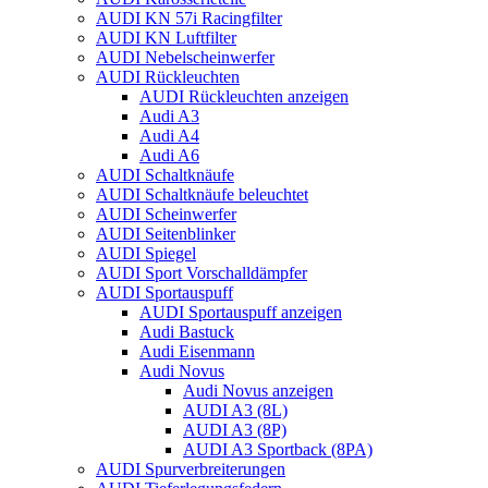
AUDI KN 57i Racingfilter
AUDI KN Luftfilter
AUDI Nebelscheinwerfer
AUDI Rückleuchten
AUDI Rückleuchten anzeigen
Audi A3
Audi A4
Audi A6
AUDI Schaltknäufe
AUDI Schaltknäufe beleuchtet
AUDI Scheinwerfer
AUDI Seitenblinker
AUDI Spiegel
AUDI Sport Vorschalldämpfer
AUDI Sportauspuff
AUDI Sportauspuff anzeigen
Audi Bastuck
Audi Eisenmann
Audi Novus
Audi Novus anzeigen
AUDI A3 (8L)
AUDI A3 (8P)
AUDI A3 Sportback (8PA)
AUDI Spurverbreiterungen