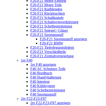
F20-F21 Motor Elektrik
F20-F21 Motor Teile
F20-F21 Radblenden
F20-F21 Rückleuchten
F20-F21 Schaltknäufe
F20-F21 Schaltwegsverkürzung
F20-F21 Scheibenreinigung
F20-F21 Spiegel / Gläser
F20-F21 Sportauspuff
F20-F21 Sportauspuff anzeigen
F20-F21 BMW
F20-F21 Tieferlegungsfedern
F20-F21 Verschleißteile
F20-F21 Zentralverriegelung
1er F40
1er F40 anzeigen
F40 AC Schnitzer Teile
F40 Bordbuch
F40 Handyhalterung
F40 Interieur
F40 Kühlsystem
F40 Scheibenreinigung
F40 Sportauspuff
2er F22-F23-F87
2er F22-F23-F87 anzeigen