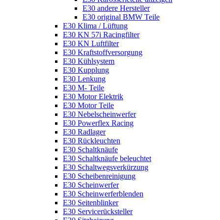
E30 andere Hersteller
E30 original BMW Teile
E30 Klima / Lüftung
E30 KN 57i Racingfilter
E30 KN Luftfilter
E30 Kraftstoffversorgung
E30 Kühlsystem
E30 Kupplung
E30 Lenkung
E30 M- Teile
E30 Motor Elektrik
E30 Motor Teile
E30 Nebelscheinwerfer
E30 Powerflex Racing
E30 Radlager
E30 Rückleuchten
E30 Schaltknäufe
E30 Schaltknäufe beleuchtet
E30 Schaltwegsverkürzung
E30 Scheibenreinigung
E30 Scheinwerfer
E30 Scheinwerferblenden
E30 Seitenblinker
E30 Servicerücksteller