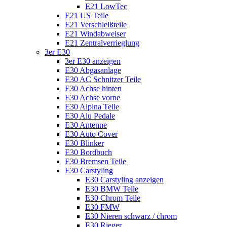
E21 LowTec
E21 US Teile
E21 Verschleißteile
E21 Windabweiser
E21 Zentralverrieglung
3er E30
3er E30 anzeigen
E30 Abgasanlage
E30 AC Schnitzer Teile
E30 Achse hinten
E30 Achse vorne
E30 Alpina Teile
E30 Alu Pedale
E30 Antenne
E30 Auto Cover
E30 Blinker
E30 Bordbuch
E30 Bremsen Teile
E30 Carstyling
E30 Carstyling anzeigen
E30 BMW Teile
E30 Chrom Teile
E30 FMW
E30 Nieren schwarz / chrom
E30 Rieger