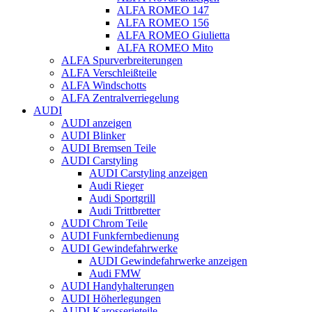
ALFA ROMEO 147
ALFA ROMEO 156
ALFA ROMEO Giulietta
ALFA ROMEO Mito
ALFA Spurverbreiterungen
ALFA Verschleißteile
ALFA Windschotts
ALFA Zentralverriegelung
AUDI
AUDI anzeigen
AUDI Blinker
AUDI Bremsen Teile
AUDI Carstyling
AUDI Carstyling anzeigen
Audi Rieger
Audi Sportgrill
Audi Trittbretter
AUDI Chrom Teile
AUDI Funkfernbedienung
AUDI Gewindefahrwerke
AUDI Gewindefahrwerke anzeigen
Audi FMW
AUDI Handyhalterungen
AUDI Höherlegungen
AUDI Karosserieteile