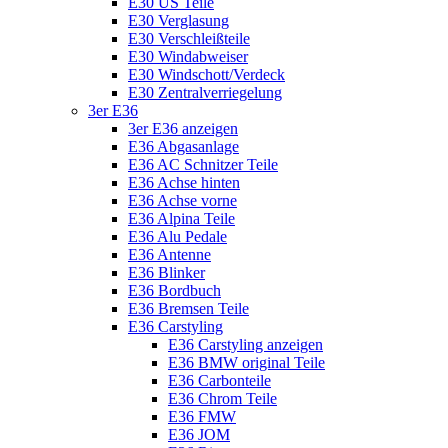
E30 US Teile
E30 Verglasung
E30 Verschleißteile
E30 Windabweiser
E30 Windschott/Verdeck
E30 Zentralverriegelung
3er E36
3er E36 anzeigen
E36 Abgasanlage
E36 AC Schnitzer Teile
E36 Achse hinten
E36 Achse vorne
E36 Alpina Teile
E36 Alu Pedale
E36 Antenne
E36 Blinker
E36 Bordbuch
E36 Bremsen Teile
E36 Carstyling
E36 Carstyling anzeigen
E36 BMW original Teile
E36 Carbonteile
E36 Chrom Teile
E36 FMW
E36 JOM