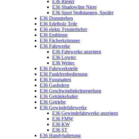
E36 Rieger
E36 Shadowline Niere
E36 Sport Stoßstangen, Spoiler
E36 Domstreben
E36 Edelholz Teile
E36 elektr. Fensterheber
E36 Embleme
E36 Fächerkrümmer
E36 Fahrwerke
E36 Fahrwerke anzeigen
E36 Lowtec
E36 Weitec
E36 Fahrwerksteile
E36 Funkfernbedienung
E36 Fussmatten
E36 Gasfedern
E36 Geschwindigkeitsregelung
E36 Getränkehalter
E36 Getriebe
E36 Gewindefahrwerke
E36 Gewindefahrwerke anzeigen
E36 FMW
E36 KW
E36 ST
E36 Handyhalterung