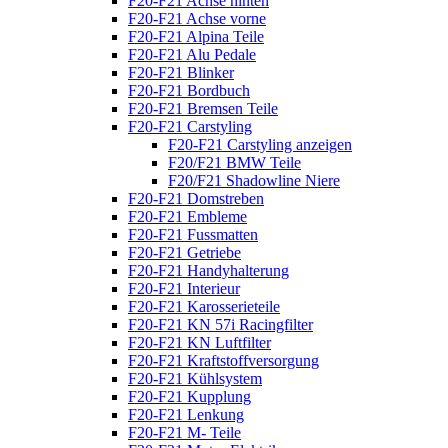
F20-F21 Achse hinten
F20-F21 Achse vorne
F20-F21 Alpina Teile
F20-F21 Alu Pedale
F20-F21 Blinker
F20-F21 Bordbuch
F20-F21 Bremsen Teile
F20-F21 Carstyling
F20-F21 Carstyling anzeigen
F20/F21 BMW Teile
F20/F21 Shadowline Niere
F20-F21 Domstreben
F20-F21 Embleme
F20-F21 Fussmatten
F20-F21 Getriebe
F20-F21 Handyhalterung
F20-F21 Interieur
F20-F21 Karosserieteile
F20-F21 KN 57i Racingfilter
F20-F21 KN Luftfilter
F20-F21 Kraftstoffversorgung
F20-F21 Kühlsystem
F20-F21 Kupplung
F20-F21 Lenkung
F20-F21 M- Teile