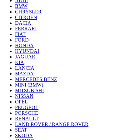
AUDI
BMW
CHRYSLER
CITROEN
DACIA
FERRARI
FIAT
FORD
HONDA
HYUNDAI
JAGUAR
KIA
LANCIA
MAZDA
MERCEDES-BENZ
MINI (BMW)
MITSUBISHI
NISSAN
OPEL
PEUGEOT
PORSCHE
RENAULT
LAND ROVER / RANGE ROVER
SEAT
SKODA