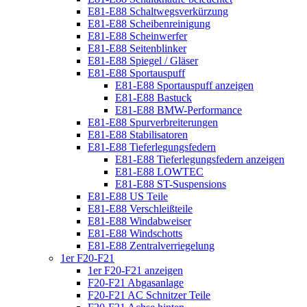
E81-E88 Schaltwegsverkürzung
E81-E88 Scheibenreinigung
E81-E88 Scheinwerfer
E81-E88 Seitenblinker
E81-E88 Spiegel / Gläser
E81-E88 Sportauspuff
E81-E88 Sportauspuff anzeigen
E81-E88 Bastuck
E81-E88 BMW-Performance
E81-E88 Spurverbreiterungen
E81-E88 Stabilisatoren
E81-E88 Tieferlegungsfedern
E81-E88 Tieferlegungsfedern anzeigen
E81-E88 LOWTEC
E81-E88 ST-Suspensions
E81-E88 US Teile
E81-E88 Verschleißteile
E81-E88 Windabweiser
E81-E88 Windschotts
E81-E88 Zentralverriegelung
1er F20-F21
1er F20-F21 anzeigen
F20-F21 Abgasanlage
F20-F21 AC Schnitzer Teile