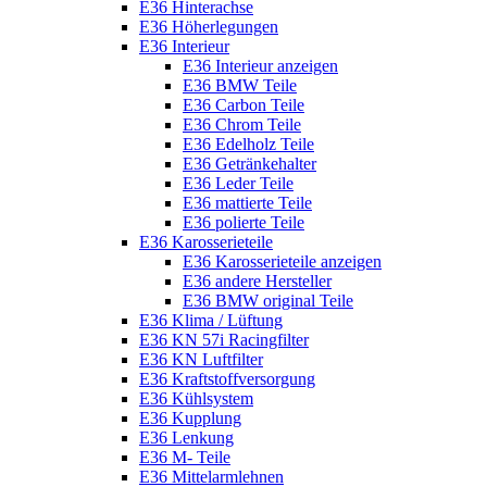
E36 Hinterachse
E36 Höherlegungen
E36 Interieur
E36 Interieur anzeigen
E36 BMW Teile
E36 Carbon Teile
E36 Chrom Teile
E36 Edelholz Teile
E36 Getränkehalter
E36 Leder Teile
E36 mattierte Teile
E36 polierte Teile
E36 Karosserieteile
E36 Karosserieteile anzeigen
E36 andere Hersteller
E36 BMW original Teile
E36 Klima / Lüftung
E36 KN 57i Racingfilter
E36 KN Luftfilter
E36 Kraftstoffversorgung
E36 Kühlsystem
E36 Kupplung
E36 Lenkung
E36 M- Teile
E36 Mittelarmlehnen