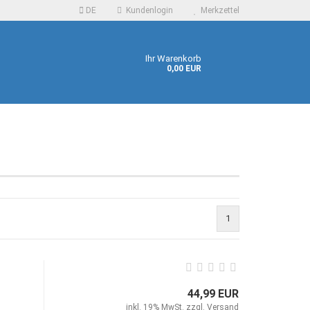
DE
Kundenlogin
Merkzettel
Ihr Warenkorb
0,00 EUR
 erstellen
1
ort vergessen?
44,99 EUR
inkl. 19% MwSt. zzgl.
Versand