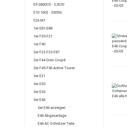
E9 2800CS - 3,0CSI
E10 1602 - 2002tii
E26 M1
1er E81-E88
1er F20-F21
1er F40
2er F22-F23-F87
2er F44 Gran Coupé
2er F45-F46 Active Tourer
3er E21
3er E30
3er E36
3er E46
3er E46 anzeigen
E46 Abgasanlage
E46 AC Schnitzer Teile