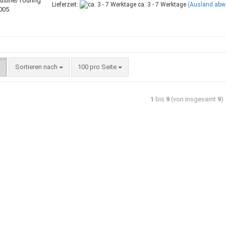
Lieferzeit:
ca. 3 - 7 Werktage
(Ausland abw
Sortieren nach
100 pro Seite
1
bis
9
(von insgesamt
9
)