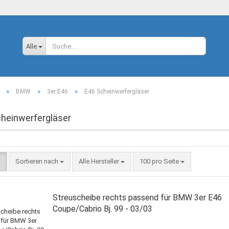
Sprache auswählen
Alle
»
»
»
BMW
3er E46
E46 Scheinwerfergläser
heinwerfergläser
Konto
Sortieren nach
Alle Hersteller
100 pro Seite
Passw
Streuscheibe rechts passend für BMW 3er E46
Coupe/Cabrio Bj. 99 - 03/03