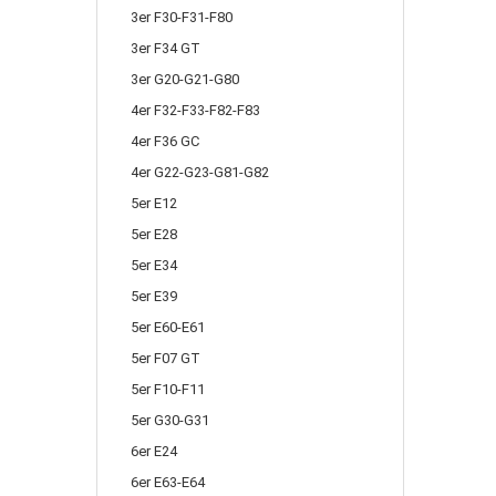
3er F30-F31-F80
3er F34 GT
3er G20-G21-G80
4er F32-F33-F82-F83
4er F36 GC
4er G22-G23-G81-G82
5er E12
5er E28
5er E34
5er E39
5er E60-E61
5er F07 GT
5er F10-F11
5er G30-G31
6er E24
6er E63-E64