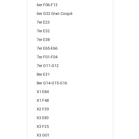
6er F06-F13
6er G32 Gran Coupé
7er E23
7er E32
7er E38
7er E65-E66
7er F01-F04
7er G11-G12
8er E31
8er G14-G15-G16
X1 E84
X1 F48
X2 F39
X3 E83
X3 F25
X3 G01