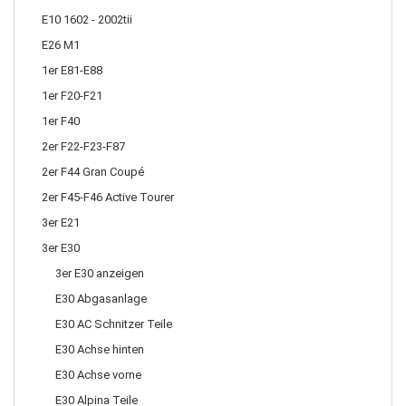
E10 1602 - 2002tii
E26 M1
1er E81-E88
1er F20-F21
1er F40
2er F22-F23-F87
2er F44 Gran Coupé
2er F45-F46 Active Tourer
3er E21
3er E30
3er E30 anzeigen
E30 Abgasanlage
E30 AC Schnitzer Teile
E30 Achse hinten
E30 Achse vorne
E30 Alpina Teile