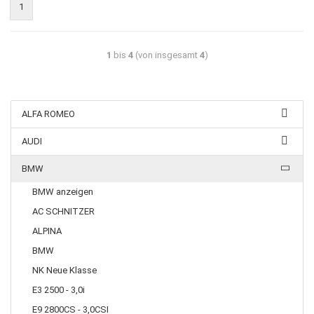
1
1
bis
4
(von insgesamt
4
)
ALFA ROMEO
AUDI
BMW
BMW anzeigen
AC SCHNITZER
ALPINA
BMW
NK Neue Klasse
E3 2500 - 3,0i
E9 2800CS - 3,0CSI