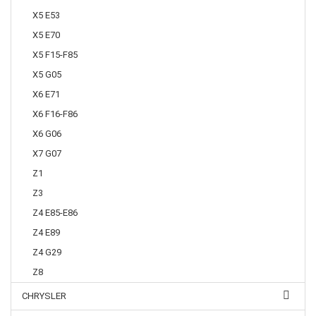
X5 E53
X5 E70
X5 F15-F85
X5 G05
X6 E71
X6 F16-F86
X6 G06
X7 G07
Z1
Z3
Z4 E85-E86
Z4 E89
Z4 G29
Z8
CHRYSLER