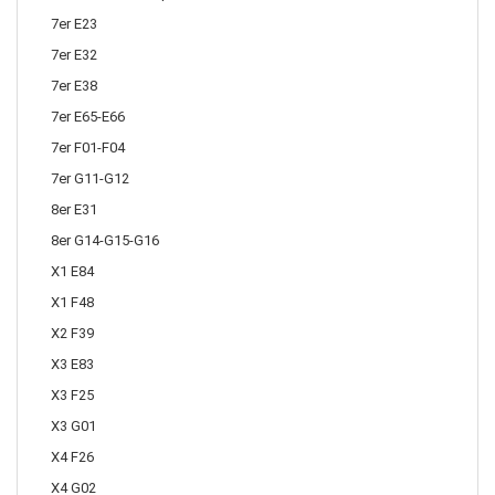
7er E23
7er E32
7er E38
7er E65-E66
7er F01-F04
7er G11-G12
8er E31
8er G14-G15-G16
X1 E84
X1 F48
X2 F39
X3 E83
X3 F25
X3 G01
X4 F26
X4 G02