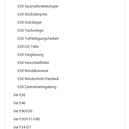
E30 Spurverbreiterungen
E30 Stoßdämpfer
E30 Stützlager
E30 Tachoringe
E30 Tieferlegungsfedern
E30 US Teile
E30 Verglasung
E30 Verschleißteile
E30 Windabweiser
E30 Windschott/Verdeck
E30 Zentralverriegelung
3er E36
3er E46
3er E90-E93
3er F30-F31-F80
3er F34 GT