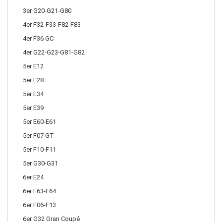
3er G20-G21-G80
4er F32-F33-F82-F83
4er F36 GC
4er G22-G23-G81-G82
5er E12
5er E28
5er E34
5er E39
5er E60-E61
5er F07 GT
5er F10-F11
5er G30-G31
6er E24
6er E63-E64
6er F06-F13
6er G32 Gran Coupé