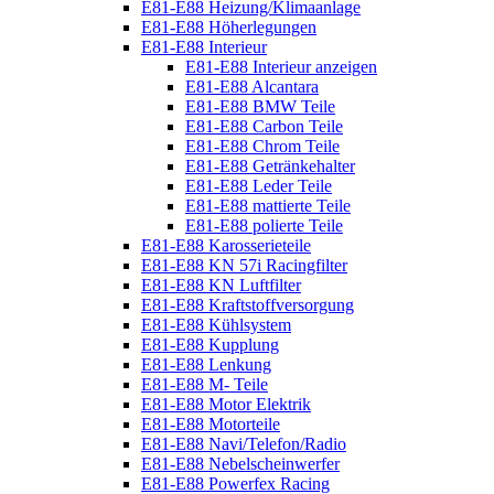
E81-E88 Heizung/Klimaanlage
E81-E88 Höherlegungen
E81-E88 Interieur
E81-E88 Interieur anzeigen
E81-E88 Alcantara
E81-E88 BMW Teile
E81-E88 Carbon Teile
E81-E88 Chrom Teile
E81-E88 Getränkehalter
E81-E88 Leder Teile
E81-E88 mattierte Teile
E81-E88 polierte Teile
E81-E88 Karosserieteile
E81-E88 KN 57i Racingfilter
E81-E88 KN Luftfilter
E81-E88 Kraftstoffversorgung
E81-E88 Kühlsystem
E81-E88 Kupplung
E81-E88 Lenkung
E81-E88 M- Teile
E81-E88 Motor Elektrik
E81-E88 Motorteile
E81-E88 Navi/Telefon/Radio
E81-E88 Nebelscheinwerfer
E81-E88 Powerfex Racing