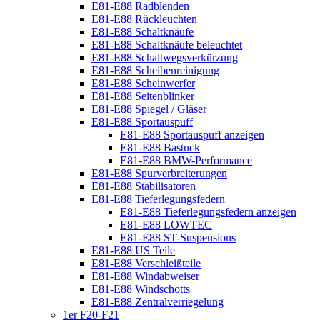
E81-E88 Radblenden
E81-E88 Rückleuchten
E81-E88 Schaltknäufe
E81-E88 Schaltknäufe beleuchtet
E81-E88 Schaltwegsverkürzung
E81-E88 Scheibenreinigung
E81-E88 Scheinwerfer
E81-E88 Seitenblinker
E81-E88 Spiegel / Gläser
E81-E88 Sportauspuff
E81-E88 Sportauspuff anzeigen
E81-E88 Bastuck
E81-E88 BMW-Performance
E81-E88 Spurverbreiterungen
E81-E88 Stabilisatoren
E81-E88 Tieferlegungsfedern
E81-E88 Tieferlegungsfedern anzeigen
E81-E88 LOWTEC
E81-E88 ST-Suspensions
E81-E88 US Teile
E81-E88 Verschleißteile
E81-E88 Windabweiser
E81-E88 Windschotts
E81-E88 Zentralverriegelung
1er F20-F21