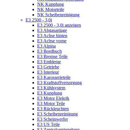
NK Kupplung
NK Motorteile
NK Scheibenreinigung
E3 2500 - 3,0i
E3 2500 - 3,0i anzeigen
E3 Abgasanlage
E3 Achse hinten
E3 Achse vorne
E3 Alpina
E3 Bordbuch
E3 Bremse Teile
E3 Embleme
E3 Getriebe
E3 Interieur
E3 Karosserieteile
E3 Kraftstoffversorgung
E3 Kühlsystem
E3 Kupplung
E3 Motor Elekrik
E3 Motor Teile
E3 Rückleuchten
E3 Scheibenreinigung
E3 Scheinwerfer
E3 US Teile
E3 Zentralverriegelung