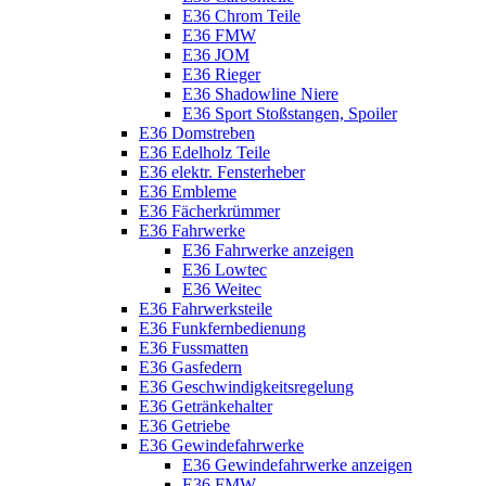
E36 Chrom Teile
E36 FMW
E36 JOM
E36 Rieger
E36 Shadowline Niere
E36 Sport Stoßstangen, Spoiler
E36 Domstreben
E36 Edelholz Teile
E36 elektr. Fensterheber
E36 Embleme
E36 Fächerkrümmer
E36 Fahrwerke
E36 Fahrwerke anzeigen
E36 Lowtec
E36 Weitec
E36 Fahrwerksteile
E36 Funkfernbedienung
E36 Fussmatten
E36 Gasfedern
E36 Geschwindigkeitsregelung
E36 Getränkehalter
E36 Getriebe
E36 Gewindefahrwerke
E36 Gewindefahrwerke anzeigen
E36 FMW