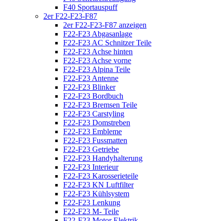
F40 Sportauspuff
2er F22-F23-F87
2er F22-F23-F87 anzeigen
F22-F23 Abgasanlage
F22-F23 AC Schnitzer Teile
F22-F23 Achse hinten
F22-F23 Achse vorne
F22-F23 Alpina Teile
F22-F23 Antenne
F22-F23 Blinker
F22-F23 Bordbuch
F22-F23 Bremsen Teile
F22-F23 Carstyling
F22-F23 Domstreben
F22-F23 Embleme
F22-F23 Fussmatten
F22-F23 Getriebe
F22-F23 Handyhalterung
F22-F23 Interieur
F22-F23 Karosserieteile
F22-F23 KN Luftfilter
F22-F23 Kühlsystem
F22-F23 Lenkung
F22-F23 M- Teile
F22-F23 Motor Elektrik