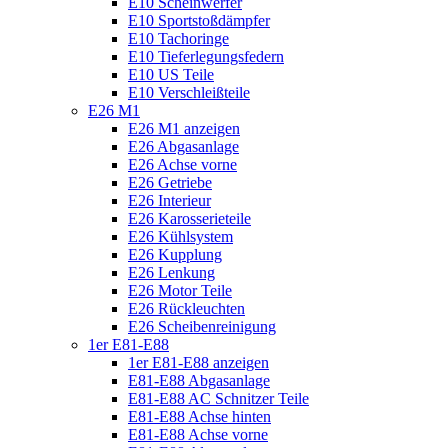
E10 Scheinwerfer
E10 Sportstoßdämpfer
E10 Tachoringe
E10 Tieferlegungsfedern
E10 US Teile
E10 Verschleißteile
E26 M1
E26 M1 anzeigen
E26 Abgasanlage
E26 Achse vorne
E26 Getriebe
E26 Interieur
E26 Karosserieteile
E26 Kühlsystem
E26 Kupplung
E26 Lenkung
E26 Motor Teile
E26 Rückleuchten
E26 Scheibenreinigung
1er E81-E88
1er E81-E88 anzeigen
E81-E88 Abgasanlage
E81-E88 AC Schnitzer Teile
E81-E88 Achse hinten
E81-E88 Achse vorne