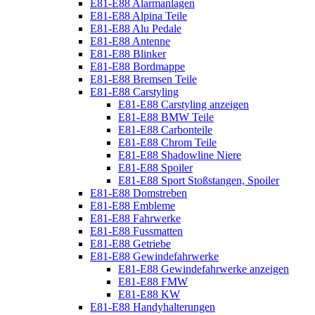
E81-E88 Alarmanlagen
E81-E88 Alpina Teile
E81-E88 Alu Pedale
E81-E88 Antenne
E81-E88 Blinker
E81-E88 Bordmappe
E81-E88 Bremsen Teile
E81-E88 Carstyling
E81-E88 Carstyling anzeigen
E81-E88 BMW Teile
E81-E88 Carbonteile
E81-E88 Chrom Teile
E81-E88 Shadowline Niere
E81-E88 Spoiler
E81-E88 Sport Stoßstangen, Spoiler
E81-E88 Domstreben
E81-E88 Embleme
E81-E88 Fahrwerke
E81-E88 Fussmatten
E81-E88 Getriebe
E81-E88 Gewindefahrwerke
E81-E88 Gewindefahrwerke anzeigen
E81-E88 FMW
E81-E88 KW
E81-E88 Handyhalterungen