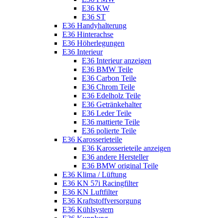
E36 KW
E36 ST
E36 Handyhalterung
E36 Hinterachse
E36 Höherlegungen
E36 Interieur
E36 Interieur anzeigen
E36 BMW Teile
E36 Carbon Teile
E36 Chrom Teile
E36 Edelholz Teile
E36 Getränkehalter
E36 Leder Teile
E36 mattierte Teile
E36 polierte Teile
E36 Karosserieteile
E36 Karosserieteile anzeigen
E36 andere Hersteller
E36 BMW original Teile
E36 Klima / Lüftung
E36 KN 57i Racingfilter
E36 KN Luftfilter
E36 Kraftstoffversorgung
E36 Kühlsystem