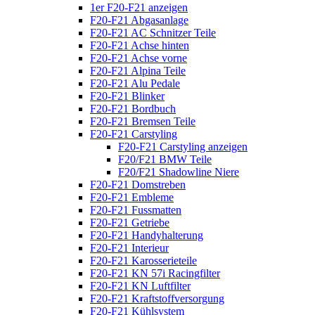
1er F20-F21 anzeigen
F20-F21 Abgasanlage
F20-F21 AC Schnitzer Teile
F20-F21 Achse hinten
F20-F21 Achse vorne
F20-F21 Alpina Teile
F20-F21 Alu Pedale
F20-F21 Blinker
F20-F21 Bordbuch
F20-F21 Bremsen Teile
F20-F21 Carstyling
F20-F21 Carstyling anzeigen
F20/F21 BMW Teile
F20/F21 Shadowline Niere
F20-F21 Domstreben
F20-F21 Embleme
F20-F21 Fussmatten
F20-F21 Getriebe
F20-F21 Handyhalterung
F20-F21 Interieur
F20-F21 Karosserieteile
F20-F21 KN 57i Racingfilter
F20-F21 KN Luftfilter
F20-F21 Kraftstoffversorgung
F20-F21 Kühlsystem