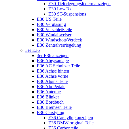
E30 Tieferlegungsfedern anzeigen
E30 LowTec
E30 ST-Suspensions
E30 US Teile
E30 Verglasung
E30 Verschleißteile
E30 Windabweiser
E30 Windschott/Verdeck
E30 Zentralverriegelung
3er E36
3er E36 anzeigen
E36 Abgasanlage
E36 AC Schnitzer Teile
E36 Achse hinten
E36 Achse vorne
E36 Alpina Teile
E36 Alu Pedale
E36 Antenne
E36 Blinker
E36 Bordbuch
E36 Bremsen Teile
E36 Carstyling
E36 Carstyling anzeigen
E36 BMW original Teile
E36 Carbonteile