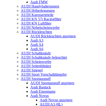
Audi FMW
AUDI Handyhalterungen
AUDI Höherlegungen
AUDI Karosserieteile
AUDI KN 57i Racingfilter
AUDI KN Luftfilter
AUDI Nebelscheinwerfer
AUDI Rückleuchten
AUDI Rückleuchten anzeigen
Audi A3
Audi A4
Audi A6
AUDI Schaltknäufe
AUDI Schaltknäufe beleuchtet
AUDI Scheinwerfer
AUDI Seitenblinker
AUDI Spiegel
AUDI Sport Vorschalldämpfer
AUDI Sportauspuff
AUDI Sportauspuff anzeigen
Audi Bastuck
Audi Eisenmann
Audi Novus
Audi Novus anzeigen
AUDI A3 (8L)