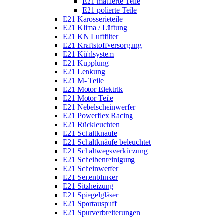
E21 mattierte Teile
E21 polierte Teile
E21 Karosserieteile
E21 Klima / Lüftung
E21 KN Luftfilter
E21 Kraftstoffversorgung
E21 Kühlsystem
E21 Kupplung
E21 Lenkung
E21 M- Teile
E21 Motor Elektrik
E21 Motor Teile
E21 Nebelscheinwerfer
E21 Powerflex Racing
E21 Rückleuchten
E21 Schaltknäufe
E21 Schaltknäufe beleuchtet
E21 Schaltwegsverkürzung
E21 Scheibenreinigung
E21 Scheinwerfer
E21 Seitenblinker
E21 Sitzheizung
E21 Spiegelgläser
E21 Sportauspuff
E21 Spurverbreiterungen