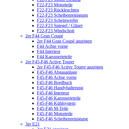
F22-F23 Motorteile
F22-F23 Rückleuchten
F22-F23 Scheibenreinigung
F22-F23 Scheinwerfer
F22-F23 Spiegel / Gläser
F22-F23 Windschott
2er F44 Gran Coupé
2er F44 Gran Coupé anzeigen
F44 Achse vorne
F44 Interieor
F44 Karosserieteile
2er F45-F46 Active Tourer
2er F45-F46 Active Tourer anzeigen
F45-F46 Abgasanlage
F45-F46 Achse vorne
F45-F46 Bordbuch
F45-F46 Handyhalterung
F45-F46 Interieur
F45-F46 Karosserieteile
F45-F46 Kühlsystem
F45-F46 M-Teile
F45-F46 Motorteile
F45-F46 Scheibenreinigung
3er E21