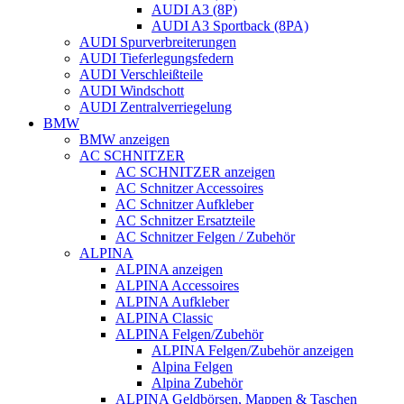
AUDI A3 (8P)
AUDI A3 Sportback (8PA)
AUDI Spurverbreiterungen
AUDI Tieferlegungsfedern
AUDI Verschleißteile
AUDI Windschott
AUDI Zentralverriegelung
BMW
BMW anzeigen
AC SCHNITZER
AC SCHNITZER anzeigen
AC Schnitzer Accessoires
AC Schnitzer Aufkleber
AC Schnitzer Ersatzteile
AC Schnitzer Felgen / Zubehör
ALPINA
ALPINA anzeigen
ALPINA Accessoires
ALPINA Aufkleber
ALPINA Classic
ALPINA Felgen/Zubehör
ALPINA Felgen/Zubehör anzeigen
Alpina Felgen
Alpina Zubehör
ALPINA Geldbörsen, Mappen & Taschen