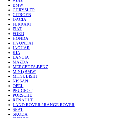
AUDI
BMW
CHRYSLER
CITROEN
DACIA
FERRARI
FIAT
FORD
HONDA
HYUNDAI
JAGUAR
KIA
LANCIA
MAZDA
MERCEDES-BENZ
MINI (BMW)
MITSUBISHI
NISSAN
OPEL
PEUGEOT
PORSCHE
RENAULT
LAND ROVER / RANGE ROVER
SEAT
SKODA