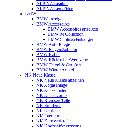
ALPINA Leather
ALPINA Lenkräder
BMW
BMW anzeigen
BMW Accessoires
BMW Accessoires anzeigen
BMW M Collection
BMW Schlüsselanhänger
BMW Auto Pflege
BMW Felgen/Zubehör
BMW Kabel
BMW Rücksteller/Werkzeug
BMW Travel & Comfort
BMW Winter Artikel
NK Neue Klasse
NK Neue Klasse anzeigen
NK Abgasanlage
NK Achse hinten
NK Achse vorne
NK Bremsen Teile
NK Embleme
NK Getriebe
NK Interieur
NK Karosserieteile
NK Kraftstoffversorgung