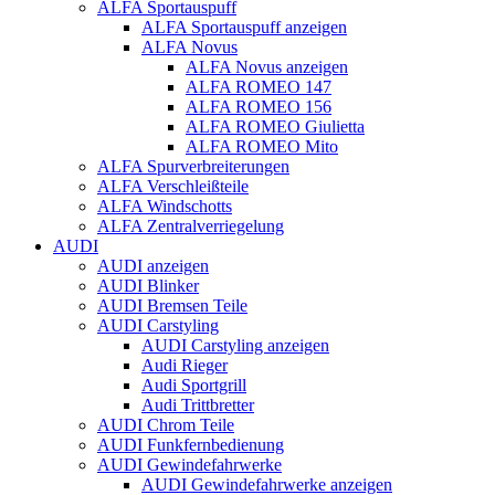
ALFA Sportauspuff
ALFA Sportauspuff anzeigen
ALFA Novus
ALFA Novus anzeigen
ALFA ROMEO 147
ALFA ROMEO 156
ALFA ROMEO Giulietta
ALFA ROMEO Mito
ALFA Spurverbreiterungen
ALFA Verschleißteile
ALFA Windschotts
ALFA Zentralverriegelung
AUDI
AUDI anzeigen
AUDI Blinker
AUDI Bremsen Teile
AUDI Carstyling
AUDI Carstyling anzeigen
Audi Rieger
Audi Sportgrill
Audi Trittbretter
AUDI Chrom Teile
AUDI Funkfernbedienung
AUDI Gewindefahrwerke
AUDI Gewindefahrwerke anzeigen