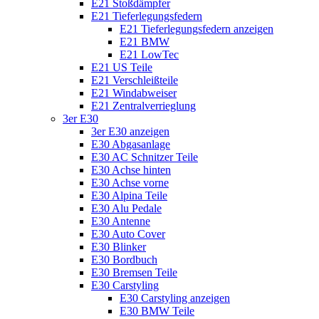
E21 Stoßdämpfer
E21 Tieferlegungsfedern
E21 Tieferlegungsfedern anzeigen
E21 BMW
E21 LowTec
E21 US Teile
E21 Verschleißteile
E21 Windabweiser
E21 Zentralverrieglung
3er E30
3er E30 anzeigen
E30 Abgasanlage
E30 AC Schnitzer Teile
E30 Achse hinten
E30 Achse vorne
E30 Alpina Teile
E30 Alu Pedale
E30 Antenne
E30 Auto Cover
E30 Blinker
E30 Bordbuch
E30 Bremsen Teile
E30 Carstyling
E30 Carstyling anzeigen
E30 BMW Teile