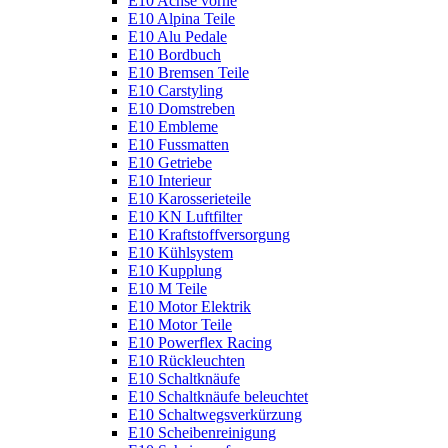
E10 Achse vorne
E10 Alpina Teile
E10 Alu Pedale
E10 Bordbuch
E10 Bremsen Teile
E10 Carstyling
E10 Domstreben
E10 Embleme
E10 Fussmatten
E10 Getriebe
E10 Interieur
E10 Karosserieteile
E10 KN Luftfilter
E10 Kraftstoffversorgung
E10 Kühlsystem
E10 Kupplung
E10 M Teile
E10 Motor Elektrik
E10 Motor Teile
E10 Powerflex Racing
E10 Rückleuchten
E10 Schaltknäufe
E10 Schaltknäufe beleuchtet
E10 Schaltwegsverkürzung
E10 Scheibenreinigung