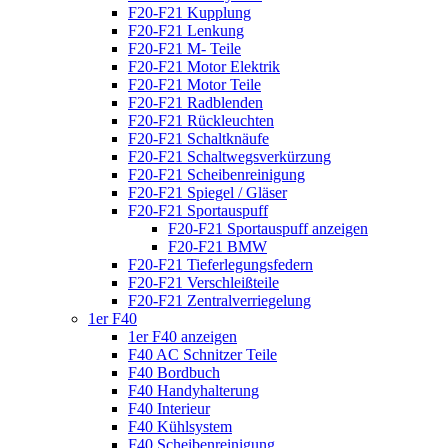
F20-F21 Kupplung
F20-F21 Lenkung
F20-F21 M- Teile
F20-F21 Motor Elektrik
F20-F21 Motor Teile
F20-F21 Radblenden
F20-F21 Rückleuchten
F20-F21 Schaltknäufe
F20-F21 Schaltwegsverkürzung
F20-F21 Scheibenreinigung
F20-F21 Spiegel / Gläser
F20-F21 Sportauspuff
F20-F21 Sportauspuff anzeigen
F20-F21 BMW
F20-F21 Tieferlegungsfedern
F20-F21 Verschleißteile
F20-F21 Zentralverriegelung
1er F40
1er F40 anzeigen
F40 AC Schnitzer Teile
F40 Bordbuch
F40 Handyhalterung
F40 Interieur
F40 Kühlsystem
F40 Scheibenreinigung