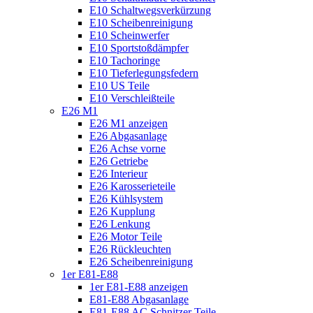
E10 Schaltwegsverkürzung
E10 Scheibenreinigung
E10 Scheinwerfer
E10 Sportstoßdämpfer
E10 Tachoringe
E10 Tieferlegungsfedern
E10 US Teile
E10 Verschleißteile
E26 M1
E26 M1 anzeigen
E26 Abgasanlage
E26 Achse vorne
E26 Getriebe
E26 Interieur
E26 Karosserieteile
E26 Kühlsystem
E26 Kupplung
E26 Lenkung
E26 Motor Teile
E26 Rückleuchten
E26 Scheibenreinigung
1er E81-E88
1er E81-E88 anzeigen
E81-E88 Abgasanlage
E81-E88 AC Schnitzer Teile