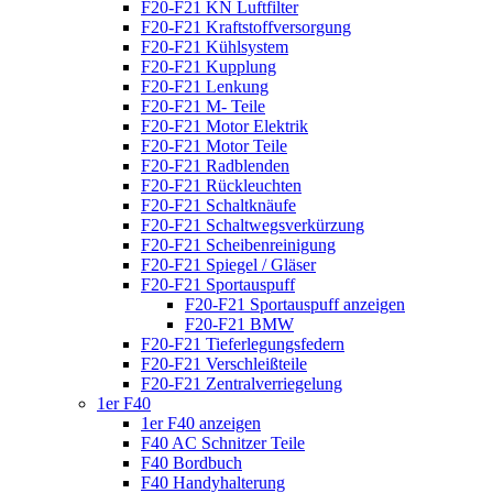
F20-F21 KN Luftfilter
F20-F21 Kraftstoffversorgung
F20-F21 Kühlsystem
F20-F21 Kupplung
F20-F21 Lenkung
F20-F21 M- Teile
F20-F21 Motor Elektrik
F20-F21 Motor Teile
F20-F21 Radblenden
F20-F21 Rückleuchten
F20-F21 Schaltknäufe
F20-F21 Schaltwegsverkürzung
F20-F21 Scheibenreinigung
F20-F21 Spiegel / Gläser
F20-F21 Sportauspuff
F20-F21 Sportauspuff anzeigen
F20-F21 BMW
F20-F21 Tieferlegungsfedern
F20-F21 Verschleißteile
F20-F21 Zentralverriegelung
1er F40
1er F40 anzeigen
F40 AC Schnitzer Teile
F40 Bordbuch
F40 Handyhalterung