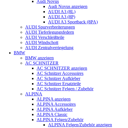
Audi Novus
Audi Novus anzeigen
AUDI A3 (8L)
AUDI A3 (8P)
AUDI A3 Sportback (8PA)
AUDI Spurverbreiterungen
AUDI Tieferlegungsfedern
AUDI Verschleißteile
AUDI Windschott
AUDI Zentralverriegelung
BMW
BMW anzeigen
AC SCHNITZER
AC SCHNITZER anzeigen
AC Schnitzer Accessoires
AC Schnitzer Aufkleber
AC Schnitzer Ersatzteile
AC Schnitzer Felgen / Zubehör
ALPINA
ALPINA anzeigen
ALPINA Accessoires
ALPINA Aufkleber
ALPINA Classic
ALPINA Felgen/Zubehör
ALPINA Felgen/Zubehör anzeigen