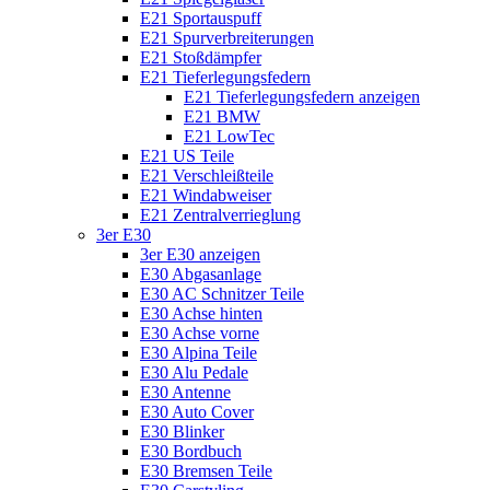
E21 Sportauspuff
E21 Spurverbreiterungen
E21 Stoßdämpfer
E21 Tieferlegungsfedern
E21 Tieferlegungsfedern anzeigen
E21 BMW
E21 LowTec
E21 US Teile
E21 Verschleißteile
E21 Windabweiser
E21 Zentralverrieglung
3er E30
3er E30 anzeigen
E30 Abgasanlage
E30 AC Schnitzer Teile
E30 Achse hinten
E30 Achse vorne
E30 Alpina Teile
E30 Alu Pedale
E30 Antenne
E30 Auto Cover
E30 Blinker
E30 Bordbuch
E30 Bremsen Teile