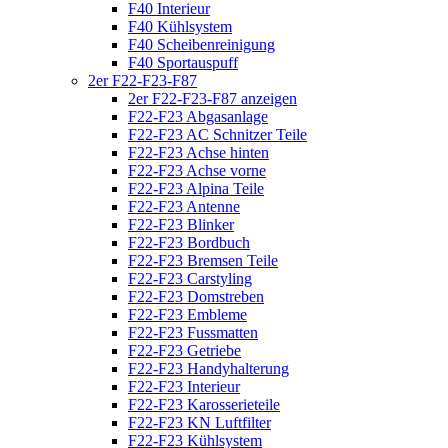
F40 Interieur
F40 Kühlsystem
F40 Scheibenreinigung
F40 Sportauspuff
2er F22-F23-F87
2er F22-F23-F87 anzeigen
F22-F23 Abgasanlage
F22-F23 AC Schnitzer Teile
F22-F23 Achse hinten
F22-F23 Achse vorne
F22-F23 Alpina Teile
F22-F23 Antenne
F22-F23 Blinker
F22-F23 Bordbuch
F22-F23 Bremsen Teile
F22-F23 Carstyling
F22-F23 Domstreben
F22-F23 Embleme
F22-F23 Fussmatten
F22-F23 Getriebe
F22-F23 Handyhalterung
F22-F23 Interieur
F22-F23 Karosserieteile
F22-F23 KN Luftfilter
F22-F23 Kühlsystem