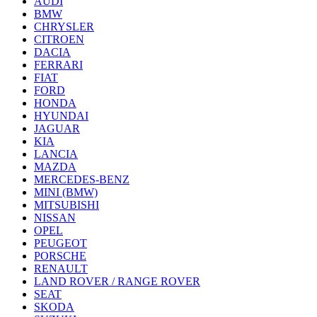
AUDI
BMW
CHRYSLER
CITROEN
DACIA
FERRARI
FIAT
FORD
HONDA
HYUNDAI
JAGUAR
KIA
LANCIA
MAZDA
MERCEDES-BENZ
MINI (BMW)
MITSUBISHI
NISSAN
OPEL
PEUGEOT
PORSCHE
RENAULT
LAND ROVER / RANGE ROVER
SEAT
SKODA