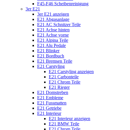
F45-F46 Scheibenreinigung
3er E21
3er E21 anzeigen
E21 Abgasanlage
E21 AC Schnitzer Teile
E21 Achse hinten
E21 Achse vorne
E21 Alpina Teile
E21 Alu Pedale
E21 Blinker
E21 Bordbuch
E21 Bremsen Teile
E21 Carstyling
E21 Carstyling anzeigen
E21 Carbonteile
E21 Chrom Teile
E21 Rieger
E21 Domstreben
E21 Embleme
E21 Fussmatten
E21 Getriebe
E21 Interieur
E21 Interieur anzeigen
E21 BMW Teile
E21 Chrom Teile