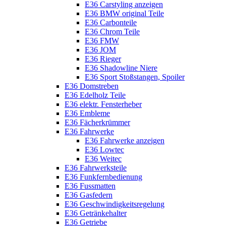
E36 Carstyling anzeigen
E36 BMW original Teile
E36 Carbonteile
E36 Chrom Teile
E36 FMW
E36 JOM
E36 Rieger
E36 Shadowline Niere
E36 Sport Stoßstangen, Spoiler
E36 Domstreben
E36 Edelholz Teile
E36 elektr. Fensterheber
E36 Embleme
E36 Fächerkrümmer
E36 Fahrwerke
E36 Fahrwerke anzeigen
E36 Lowtec
E36 Weitec
E36 Fahrwerksteile
E36 Funkfernbedienung
E36 Fussmatten
E36 Gasfedern
E36 Geschwindigkeitsregelung
E36 Getränkehalter
E36 Getriebe