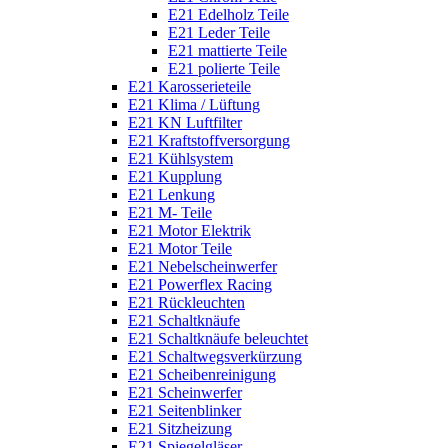
E21 Edelholz Teile
E21 Leder Teile
E21 mattierte Teile
E21 polierte Teile
E21 Karosserieteile
E21 Klima / Lüftung
E21 KN Luftfilter
E21 Kraftstoffversorgung
E21 Kühlsystem
E21 Kupplung
E21 Lenkung
E21 M- Teile
E21 Motor Elektrik
E21 Motor Teile
E21 Nebelscheinwerfer
E21 Powerflex Racing
E21 Rückleuchten
E21 Schaltknäufe
E21 Schaltknäufe beleuchtet
E21 Schaltwegsverkürzung
E21 Scheibenreinigung
E21 Scheinwerfer
E21 Seitenblinker
E21 Sitzheizung
E21 Spiegelgläser