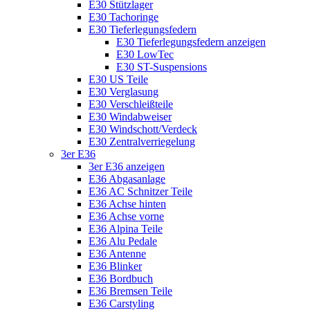
E30 Stützlager
E30 Tachoringe
E30 Tieferlegungsfedern
E30 Tieferlegungsfedern anzeigen
E30 LowTec
E30 ST-Suspensions
E30 US Teile
E30 Verglasung
E30 Verschleißteile
E30 Windabweiser
E30 Windschott/Verdeck
E30 Zentralverriegelung
3er E36
3er E36 anzeigen
E36 Abgasanlage
E36 AC Schnitzer Teile
E36 Achse hinten
E36 Achse vorne
E36 Alpina Teile
E36 Alu Pedale
E36 Antenne
E36 Blinker
E36 Bordbuch
E36 Bremsen Teile
E36 Carstyling