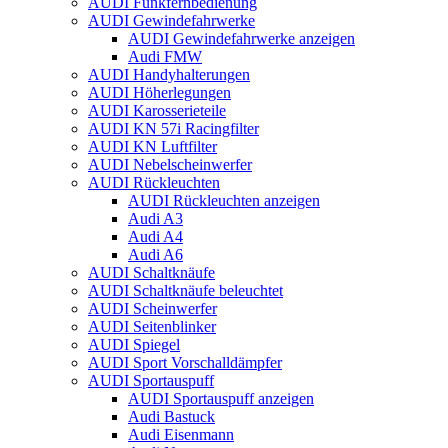
AUDI Funkfernbedienung
AUDI Gewindefahrwerke
AUDI Gewindefahrwerke anzeigen
Audi FMW
AUDI Handyhalterungen
AUDI Höherlegungen
AUDI Karosserieteile
AUDI KN 57i Racingfilter
AUDI KN Luftfilter
AUDI Nebelscheinwerfer
AUDI Rückleuchten
AUDI Rückleuchten anzeigen
Audi A3
Audi A4
Audi A6
AUDI Schaltknäufe
AUDI Schaltknäufe beleuchtet
AUDI Scheinwerfer
AUDI Seitenblinker
AUDI Spiegel
AUDI Sport Vorschalldämpfer
AUDI Sportauspuff
AUDI Sportauspuff anzeigen
Audi Bastuck
Audi Eisenmann