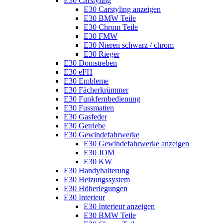
E30 Carstyling
E30 Carstyling anzeigen
E30 BMW Teile
E30 Chrom Teile
E30 FMW
E30 Nieren schwarz / chrom
E30 Rieger
E30 Domstreben
E30 eFH
E30 Embleme
E30 Fächerkrümmer
E30 Funkfernbedienung
E30 Fussmatten
E30 Gasfeder
E30 Getriebe
E30 Gewindefahrwerke
E30 Gewindefahrwerke anzeigen
E30 JOM
E30 KW
E30 Handyhalterung
E30 Heizungssystem
E30 Höherlegungen
E30 Interieur
E30 Interieur anzeigen
E30 BMW Teile