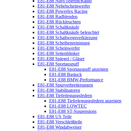
E81-E88 Navi/Telefon/Radio
E81-E88 Nebelscheinwerfer
E81-E88 Powerfex Racing
E81-E88 Radblenden
E81-E88 Rückleuchten
E81-E88 Schaltknäufe
E81-E88 Schaltknäufe beleuchtet
E81-E88 Schaltwegsverkürzung
E81-E88 Scheibenreinigung
E81-E88 Scheinwerfer
E81-E88 Seitenblinker
E81-E88 Spiegel / Gläser
E81-E88 Sportauspuff
E81-E88 Sportauspuff anzeigen
E81-E88 Bastuck
E81-E88 BMW-Performance
E81-E88 Spurverbreiterungen
E81-E88 Stabilisatoren
E81-E88 Tieferlegungsfedern
E81-E88 Tieferlegungsfedern anzeigen
E81-E88 LOWTEC
E81-E88 ST-Suspensions
E81-E88 US Teile
E81-E88 Verschleißteile
E81-E88 Windabweiser