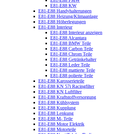
E81-E88 FMW
E81-E88 KW
E81-E88 Handyhalterungen
E81-E88 Heizung/Klimaanlage
E81-E88 Höherlegungen
E81-E88 Interieur
E81-E88 Interieur anzeigen
E81-E88 Alcantara
E81-E88 BMW Teile
E81-E88 Carbon Teile
E81-E88 Chrom Teile
E81-E88 Getränkehalter
E81-E88 Leder Teile
E81-E88 mattierte Teile
E81-E88 polierte Teile
E81-E88 Karosserieteile
E81-E88 KN 57i Racingfilter
E81-E88 KN Luftfilter
E81-E88 Kraftstoffversorgung
E81-E88 Kühlsystem
E81-E88 Kupplung
E81-E88 Lenkung
E81-E88 M- Teile
E81-E88 Motor Elektrik
E81-E88 Motorteile