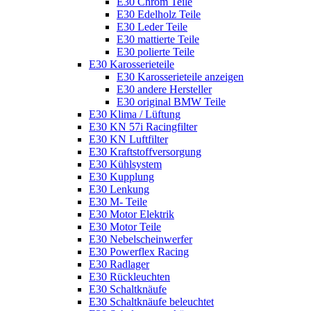
E30 Chrom Teile
E30 Edelholz Teile
E30 Leder Teile
E30 mattierte Teile
E30 polierte Teile
E30 Karosserieteile
E30 Karosserieteile anzeigen
E30 andere Hersteller
E30 original BMW Teile
E30 Klima / Lüftung
E30 KN 57i Racingfilter
E30 KN Luftfilter
E30 Kraftstoffversorgung
E30 Kühlsystem
E30 Kupplung
E30 Lenkung
E30 M- Teile
E30 Motor Elektrik
E30 Motor Teile
E30 Nebelscheinwerfer
E30 Powerflex Racing
E30 Radlager
E30 Rückleuchten
E30 Schaltknäufe
E30 Schaltknäufe beleuchtet