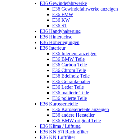
E36 Gewindefahrwerke
E36 Gewindefahrwerke anzeigen
E36 FMW
E36 KW
E36 ST
E36 Handyhalterung
E36 Hinterachse
E36 Höherlegungen
E36 Interieur
E36 Interieur anzeigen
E36 BMW Teile
E36 Carbon Teile
E36 Chrom Teile
E36 Edelholz Teile
E36 Getränkehalter
E36 Leder Teile
E36 mattierte Teile
E36 polierte Teile
E36 Karosserieteile
E36 Karosserieteile anzeigen
E36 andere Hersteller
E36 BMW original Teile
E36 Klima / Lüftung
E36 KN 57i Racingfilter
E36 KN Luftfilter