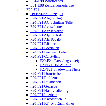
E81-E88 Windschotts
E81-E88 Zentralverriegelung
1er F20-F21
1er F20-F21 anzeigen
F20-F21 Abgasanlage
F20-F21 AC Schnitzer Teile
F20-F21 Achse hinten
F20-F21 Achse vorne
F20-F21 Alpina Teile
F20-F21 Alu Pedale
F20-F21 Blinker
F20-F21 Bordbuch
F20-F21 Bremsen Teile
F20-F21 Carstyling
F20-F21 Carstyling anzeigen
F20/F21 BMW Teile
F20/F21 Shadowline Niere
F20-F21 Domstreben
F20-F21 Embleme
F20-F21 Fussmatten
F20-F21 Getriebe
F20-F21 Handyhalterung
F20-F21 Interieur
F20-F21 Karosserieteile
F20-F21 KN 57i Racingfilter