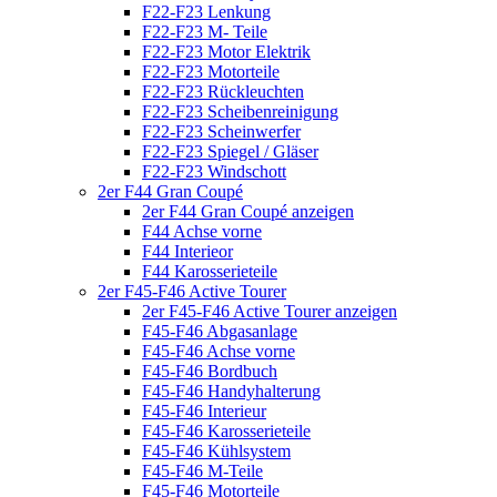
F22-F23 Lenkung
F22-F23 M- Teile
F22-F23 Motor Elektrik
F22-F23 Motorteile
F22-F23 Rückleuchten
F22-F23 Scheibenreinigung
F22-F23 Scheinwerfer
F22-F23 Spiegel / Gläser
F22-F23 Windschott
2er F44 Gran Coupé
2er F44 Gran Coupé anzeigen
F44 Achse vorne
F44 Interieor
F44 Karosserieteile
2er F45-F46 Active Tourer
2er F45-F46 Active Tourer anzeigen
F45-F46 Abgasanlage
F45-F46 Achse vorne
F45-F46 Bordbuch
F45-F46 Handyhalterung
F45-F46 Interieur
F45-F46 Karosserieteile
F45-F46 Kühlsystem
F45-F46 M-Teile
F45-F46 Motorteile