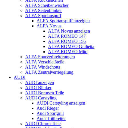
ALFA Rückleuchten
ALFA Scheibenwischer
ALFA Seitenblinker
ALFA Sportauspuff
ALFA Sportauspuff anzeigen
ALFA Novus
ALFA Novus anzeigen
ALFA ROMEO 147
ALFA ROMEO 156
ALFA ROMEO Giulietta
ALFA ROMEO Mito
ALFA Spurverbreiterungen
ALFA Verschleißteile
ALFA Windschotts
ALFA Zentralverriegelung
AUDI
AUDI anzeigen
AUDI Blinker
AUDI Bremsen Teile
AUDI Carstyling
AUDI Carstyling anzeigen
Audi Rieger
Audi Sportgrill
Audi Trittbretter
AUDI Chrom Teile