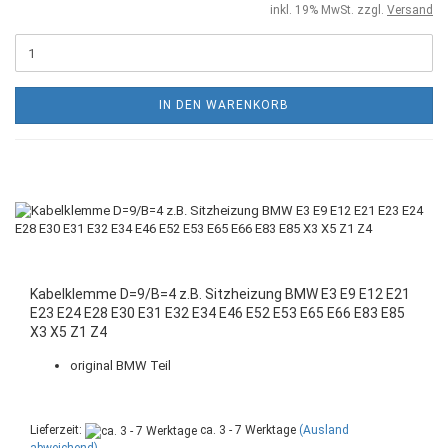
inkl. 19% MwSt. zzgl.
Versand
IN DEN WARENKORB
Kabelklemme D=9/B=4 z.B. Sitzheizung BMW E3 E9 E12 E21
E23 E24 E28 E30 E31 E32 E34 E46 E52 E53 E65 E66 E83 E85
X3 X5 Z1 Z4
original BMW Teil
Lieferzeit:
ca. 3 - 7 Werktage
(Ausland
abweichend)