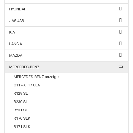
HYUNDAI
JAGUAR
KIA
LANCIA
MAZDA
MERCEDES-BENZ
MERCEDES-BENZ anzeigen
C117-X117 CLA
R129 SL
R230 SL
R231 SL
R170 SLK
R171 SLK