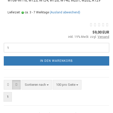
W108-W116, W123, W124, W126, W140, W201, W202, R129
Lieferzeit:
ca. 3 - 7 Werktage
(Ausland abweichend)
59,00 EUR
inkl. 19% MwSt. zzgl.
Versand
IN DEN WARENKORB
Sortieren nach
100 pro Seite
1