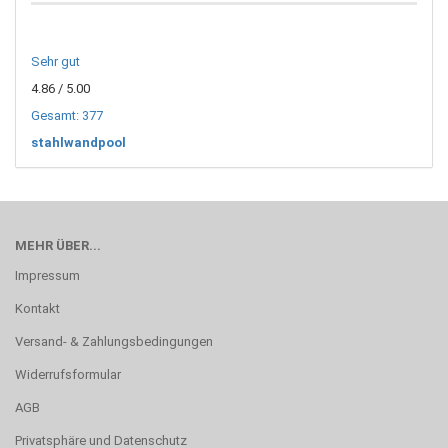
Sehr gut
4.86
/ 5.00
Gesamt: 377
stahlwandpool
MEHR ÜBER...
Impressum
Kontakt
Versand- & Zahlungsbedingungen
Widerrufsformular
AGB
Privatsphäre und Datenschutz