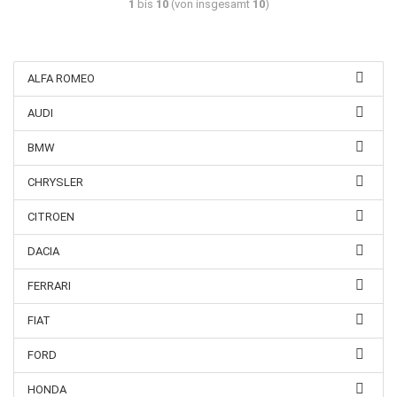
1
bis
10
(von insgesamt
10
)
ALFA ROMEO
AUDI
BMW
CHRYSLER
CITROEN
DACIA
FERRARI
FIAT
FORD
HONDA