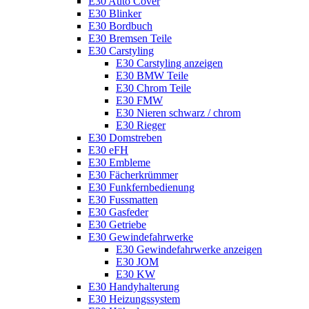
E30 Auto Cover
E30 Blinker
E30 Bordbuch
E30 Bremsen Teile
E30 Carstyling
E30 Carstyling anzeigen
E30 BMW Teile
E30 Chrom Teile
E30 FMW
E30 Nieren schwarz / chrom
E30 Rieger
E30 Domstreben
E30 eFH
E30 Embleme
E30 Fächerkrümmer
E30 Funkfernbedienung
E30 Fussmatten
E30 Gasfeder
E30 Getriebe
E30 Gewindefahrwerke
E30 Gewindefahrwerke anzeigen
E30 JOM
E30 KW
E30 Handyhalterung
E30 Heizungssystem