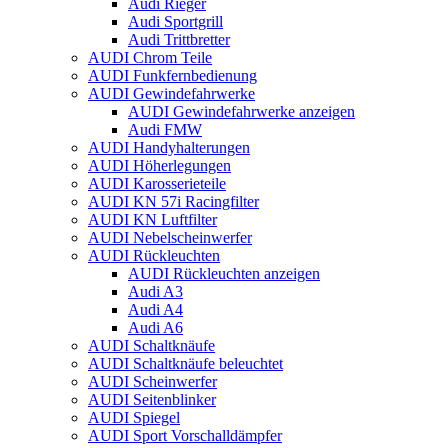
Audi Rieger
Audi Sportgrill
Audi Trittbretter
AUDI Chrom Teile
AUDI Funkfernbedienung
AUDI Gewindefahrwerke
AUDI Gewindefahrwerke anzeigen
Audi FMW
AUDI Handyhalterungen
AUDI Höherlegungen
AUDI Karosserieteile
AUDI KN 57i Racingfilter
AUDI KN Luftfilter
AUDI Nebelscheinwerfer
AUDI Rückleuchten
AUDI Rückleuchten anzeigen
Audi A3
Audi A4
Audi A6
AUDI Schaltknäufe
AUDI Schaltknäufe beleuchtet
AUDI Scheinwerfer
AUDI Seitenblinker
AUDI Spiegel
AUDI Sport Vorschalldämpfer