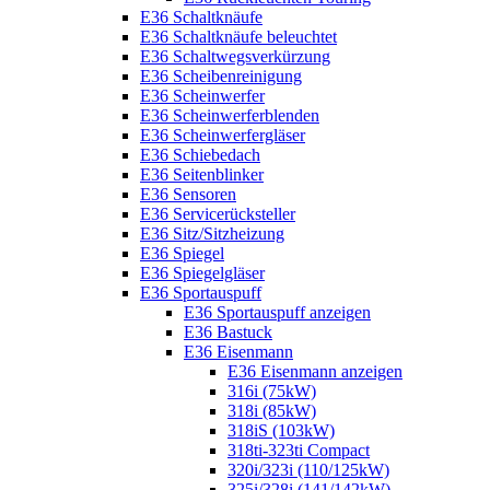
E36 Schaltknäufe
E36 Schaltknäufe beleuchtet
E36 Schaltwegsverkürzung
E36 Scheibenreinigung
E36 Scheinwerfer
E36 Scheinwerferblenden
E36 Scheinwerfergläser
E36 Schiebedach
E36 Seitenblinker
E36 Sensoren
E36 Servicerücksteller
E36 Sitz/Sitzheizung
E36 Spiegel
E36 Spiegelgläser
E36 Sportauspuff
E36 Sportauspuff anzeigen
E36 Bastuck
E36 Eisenmann
E36 Eisenmann anzeigen
316i (75kW)
318i (85kW)
318iS (103kW)
318ti-323ti Compact
320i/323i (110/125kW)
325i/328i (141/142kW)