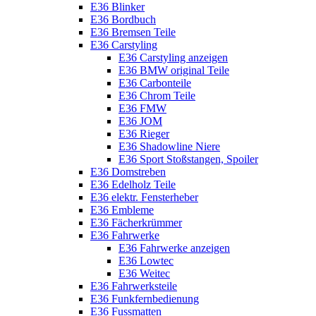
E36 Blinker
E36 Bordbuch
E36 Bremsen Teile
E36 Carstyling
E36 Carstyling anzeigen
E36 BMW original Teile
E36 Carbonteile
E36 Chrom Teile
E36 FMW
E36 JOM
E36 Rieger
E36 Shadowline Niere
E36 Sport Stoßstangen, Spoiler
E36 Domstreben
E36 Edelholz Teile
E36 elektr. Fensterheber
E36 Embleme
E36 Fächerkrümmer
E36 Fahrwerke
E36 Fahrwerke anzeigen
E36 Lowtec
E36 Weitec
E36 Fahrwerksteile
E36 Funkfernbedienung
E36 Fussmatten