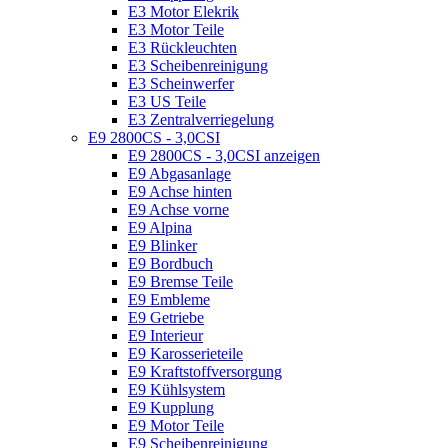
E3 Motor Elekrik
E3 Motor Teile
E3 Rückleuchten
E3 Scheibenreinigung
E3 Scheinwerfer
E3 US Teile
E3 Zentralverriegelung
E9 2800CS - 3,0CSI
E9 2800CS - 3,0CSI anzeigen
E9 Abgasanlage
E9 Achse hinten
E9 Achse vorne
E9 Alpina
E9 Blinker
E9 Bordbuch
E9 Bremse Teile
E9 Embleme
E9 Getriebe
E9 Interieur
E9 Karosserieteile
E9 Kraftstoffversorgung
E9 Kühlsystem
E9 Kupplung
E9 Motor Teile
E9 Scheibenreinigung