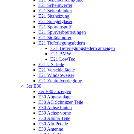
E21 Scheinwerfer
E21 Seitenblinker
E21 Sitzheizung
E21 Spiegelgläser
E21 Sportauspuff
E21 Spurverbreiterungen
E21 Stoßdämpfer
E21 Tieferlegungsfedern
E21 Tieferlegungsfedern anzeigen
E21 BMW
E21 LowTec
E21 US Teile
E21 Verschleißteile
E21 Windabweiser
E21 Zentralverrieglung
3er E30
3er E30 anzeigen
E30 Abgasanlage
E30 AC Schnitzer Teile
E30 Achse hinten
E30 Achse vorne
E30 Alpina Teile
E30 Alu Pedale
E30 Antenne