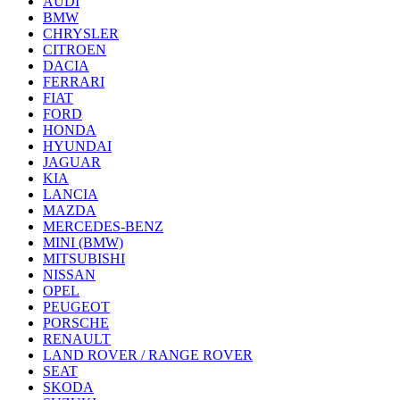
AUDI
BMW
CHRYSLER
CITROEN
DACIA
FERRARI
FIAT
FORD
HONDA
HYUNDAI
JAGUAR
KIA
LANCIA
MAZDA
MERCEDES-BENZ
MINI (BMW)
MITSUBISHI
NISSAN
OPEL
PEUGEOT
PORSCHE
RENAULT
LAND ROVER / RANGE ROVER
SEAT
SKODA