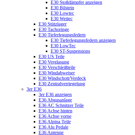
E30 Stoßdämpfer anzeigen
E30 Bilstein
E30 Lowtec
E30 Weitec
E30 Stützlager
E30 Tachoringe
E30 Tieferlegungsfedern
E30 Tieferlegungsfedern anzeigen
E30 LowTec
E30 ST-Suspensions
E30 US Teile
E30 Verglasung
E30 Verschleißteile
E30 Windabweiser
E30 Windschott/Verdeck
E30 Zentralverriegelung
3er E36
3er E36 anzeigen
E36 Abgasanlage
E36 AC Schnitzer Teile
E36 Achse hinten
E36 Achse vorne
E36 Alpina Teile
E36 Alu Pedale
E36 Antenne