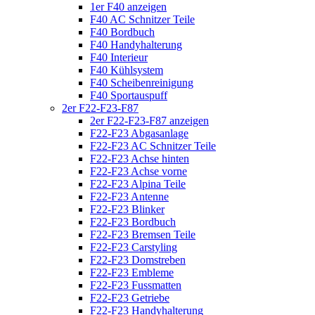
1er F40 anzeigen
F40 AC Schnitzer Teile
F40 Bordbuch
F40 Handyhalterung
F40 Interieur
F40 Kühlsystem
F40 Scheibenreinigung
F40 Sportauspuff
2er F22-F23-F87
2er F22-F23-F87 anzeigen
F22-F23 Abgasanlage
F22-F23 AC Schnitzer Teile
F22-F23 Achse hinten
F22-F23 Achse vorne
F22-F23 Alpina Teile
F22-F23 Antenne
F22-F23 Blinker
F22-F23 Bordbuch
F22-F23 Bremsen Teile
F22-F23 Carstyling
F22-F23 Domstreben
F22-F23 Embleme
F22-F23 Fussmatten
F22-F23 Getriebe
F22-F23 Handyhalterung