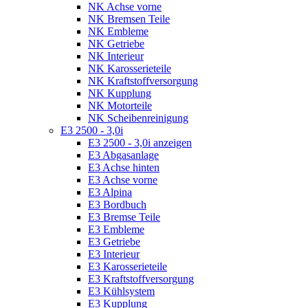
NK Achse vorne
NK Bremsen Teile
NK Embleme
NK Getriebe
NK Interieur
NK Karosserieteile
NK Kraftstoffversorgung
NK Kupplung
NK Motorteile
NK Scheibenreinigung
E3 2500 - 3,0i
E3 2500 - 3,0i anzeigen
E3 Abgasanlage
E3 Achse hinten
E3 Achse vorne
E3 Alpina
E3 Bordbuch
E3 Bremse Teile
E3 Embleme
E3 Getriebe
E3 Interieur
E3 Karosserieteile
E3 Kraftstoffversorgung
E3 Kühlsystem
E3 Kupplung