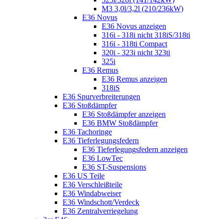
M3 3,0l/3,2l (210/236kW)
E36 Novus
E36 Novus anzeigen
316i - 318i nicht 318iS/318ti
316i - 318ti Compact
320i - 323i nicht 323ti
325i
E36 Remus
E36 Remus anzeigen
318iS
E36 Spurverbreiterungen
E36 Stoßdämpfer
E36 Stoßdämpfer anzeigen
E36 BMW Stoßdämpfer
E36 Tachoringe
E36 Tieferlegungsfedern
E36 Tieferlegungsfedern anzeigen
E36 LowTec
E36 ST-Suspensions
E36 US Teile
E36 Verschleißteile
E36 Windabweiser
E36 Windschott/Verdeck
E36 Zentralverriegelung