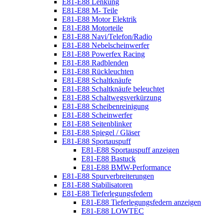
E81-E88 Lenkung
E81-E88 M- Teile
E81-E88 Motor Elektrik
E81-E88 Motorteile
E81-E88 Navi/Telefon/Radio
E81-E88 Nebelscheinwerfer
E81-E88 Powerfex Racing
E81-E88 Radblenden
E81-E88 Rückleuchten
E81-E88 Schaltknäufe
E81-E88 Schaltknäufe beleuchtet
E81-E88 Schaltwegsverkürzung
E81-E88 Scheibenreinigung
E81-E88 Scheinwerfer
E81-E88 Seitenblinker
E81-E88 Spiegel / Gläser
E81-E88 Sportauspuff
E81-E88 Sportauspuff anzeigen
E81-E88 Bastuck
E81-E88 BMW-Performance
E81-E88 Spurverbreiterungen
E81-E88 Stabilisatoren
E81-E88 Tieferlegungsfedern
E81-E88 Tieferlegungsfedern anzeigen
E81-E88 LOWTEC