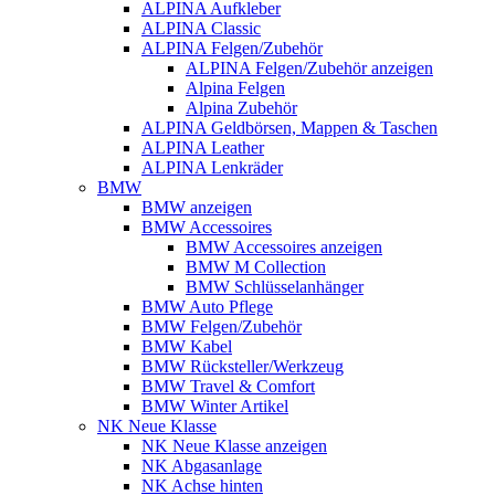
ALPINA Aufkleber
ALPINA Classic
ALPINA Felgen/Zubehör
ALPINA Felgen/Zubehör anzeigen
Alpina Felgen
Alpina Zubehör
ALPINA Geldbörsen, Mappen & Taschen
ALPINA Leather
ALPINA Lenkräder
BMW
BMW anzeigen
BMW Accessoires
BMW Accessoires anzeigen
BMW M Collection
BMW Schlüsselanhänger
BMW Auto Pflege
BMW Felgen/Zubehör
BMW Kabel
BMW Rücksteller/Werkzeug
BMW Travel & Comfort
BMW Winter Artikel
NK Neue Klasse
NK Neue Klasse anzeigen
NK Abgasanlage
NK Achse hinten