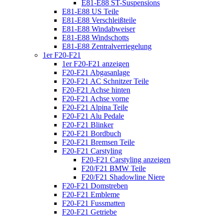
E81-E88 ST-Suspensions
E81-E88 US Teile
E81-E88 Verschleißteile
E81-E88 Windabweiser
E81-E88 Windschotts
E81-E88 Zentralverriegelung
1er F20-F21
1er F20-F21 anzeigen
F20-F21 Abgasanlage
F20-F21 AC Schnitzer Teile
F20-F21 Achse hinten
F20-F21 Achse vorne
F20-F21 Alpina Teile
F20-F21 Alu Pedale
F20-F21 Blinker
F20-F21 Bordbuch
F20-F21 Bremsen Teile
F20-F21 Carstyling
F20-F21 Carstyling anzeigen
F20/F21 BMW Teile
F20/F21 Shadowline Niere
F20-F21 Domstreben
F20-F21 Embleme
F20-F21 Fussmatten
F20-F21 Getriebe