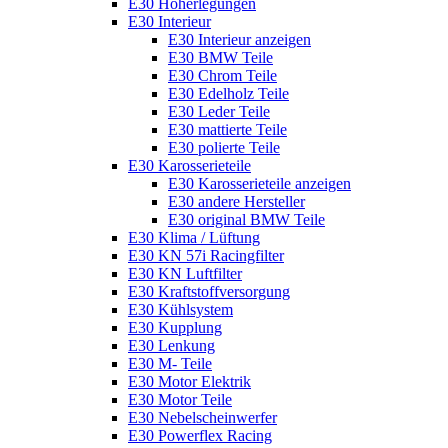
E30 Höherlegungen
E30 Interieur
E30 Interieur anzeigen
E30 BMW Teile
E30 Chrom Teile
E30 Edelholz Teile
E30 Leder Teile
E30 mattierte Teile
E30 polierte Teile
E30 Karosserieteile
E30 Karosserieteile anzeigen
E30 andere Hersteller
E30 original BMW Teile
E30 Klima / Lüftung
E30 KN 57i Racingfilter
E30 KN Luftfilter
E30 Kraftstoffversorgung
E30 Kühlsystem
E30 Kupplung
E30 Lenkung
E30 M- Teile
E30 Motor Elektrik
E30 Motor Teile
E30 Nebelscheinwerfer
E30 Powerflex Racing