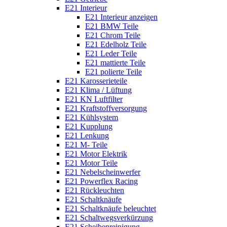
E21 Interieur
E21 Interieur anzeigen
E21 BMW Teile
E21 Chrom Teile
E21 Edelholz Teile
E21 Leder Teile
E21 mattierte Teile
E21 polierte Teile
E21 Karosserieteile
E21 Klima / Lüftung
E21 KN Luftfilter
E21 Kraftstoffversorgung
E21 Kühlsystem
E21 Kupplung
E21 Lenkung
E21 M- Teile
E21 Motor Elektrik
E21 Motor Teile
E21 Nebelscheinwerfer
E21 Powerflex Racing
E21 Rückleuchten
E21 Schaltknäufe
E21 Schaltknäufe beleuchtet
E21 Schaltwegsverkürzung
E21 Scheibenreinigung