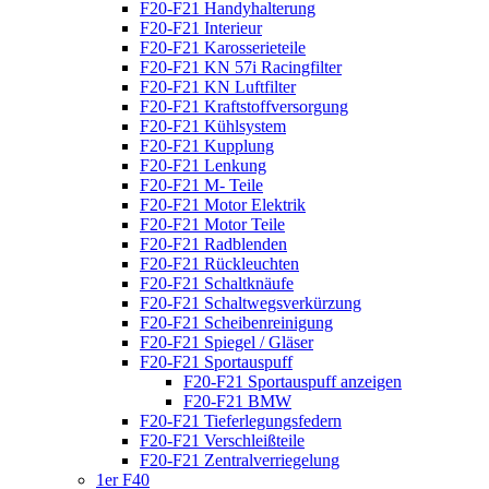
F20-F21 Handyhalterung
F20-F21 Interieur
F20-F21 Karosserieteile
F20-F21 KN 57i Racingfilter
F20-F21 KN Luftfilter
F20-F21 Kraftstoffversorgung
F20-F21 Kühlsystem
F20-F21 Kupplung
F20-F21 Lenkung
F20-F21 M- Teile
F20-F21 Motor Elektrik
F20-F21 Motor Teile
F20-F21 Radblenden
F20-F21 Rückleuchten
F20-F21 Schaltknäufe
F20-F21 Schaltwegsverkürzung
F20-F21 Scheibenreinigung
F20-F21 Spiegel / Gläser
F20-F21 Sportauspuff
F20-F21 Sportauspuff anzeigen
F20-F21 BMW
F20-F21 Tieferlegungsfedern
F20-F21 Verschleißteile
F20-F21 Zentralverriegelung
1er F40