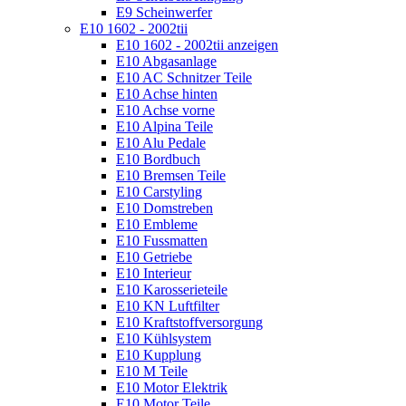
E9 Scheinwerfer
E10 1602 - 2002tii
E10 1602 - 2002tii anzeigen
E10 Abgasanlage
E10 AC Schnitzer Teile
E10 Achse hinten
E10 Achse vorne
E10 Alpina Teile
E10 Alu Pedale
E10 Bordbuch
E10 Bremsen Teile
E10 Carstyling
E10 Domstreben
E10 Embleme
E10 Fussmatten
E10 Getriebe
E10 Interieur
E10 Karosserieteile
E10 KN Luftfilter
E10 Kraftstoffversorgung
E10 Kühlsystem
E10 Kupplung
E10 M Teile
E10 Motor Elektrik
E10 Motor Teile