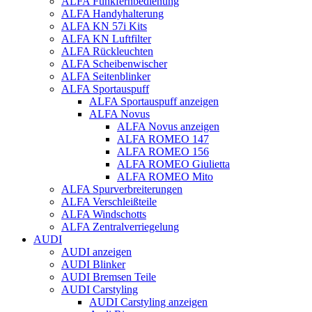
ALFA Funkfernbedienung
ALFA Handyhalterung
ALFA KN 57i Kits
ALFA KN Luftfilter
ALFA Rückleuchten
ALFA Scheibenwischer
ALFA Seitenblinker
ALFA Sportauspuff
ALFA Sportauspuff anzeigen
ALFA Novus
ALFA Novus anzeigen
ALFA ROMEO 147
ALFA ROMEO 156
ALFA ROMEO Giulietta
ALFA ROMEO Mito
ALFA Spurverbreiterungen
ALFA Verschleißteile
ALFA Windschotts
ALFA Zentralverriegelung
AUDI
AUDI anzeigen
AUDI Blinker
AUDI Bremsen Teile
AUDI Carstyling
AUDI Carstyling anzeigen