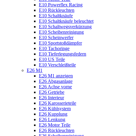
E10 Powerflex Racing
E10 Rückleuchten
E10 Schaltknäufe
E10 Schaltknäufe beleuchtet
E10 Schaltwegsverkürzung
E10 Scheibenreinigung
E10 Scheinwerfer
E10 Sportstoßdämpfer
E10 Tachoringe
E10 Tieferlegungsfedern
E10 US Teile
E10 Verschleißteile
E26 M1
E26 M1 anzeigen
E26 Abgasanlage
E26 Achse vorne
E26 Getriebe
E26 Interieur
E26 Karosserieteile
E26 Kühlsystem
E26 Kupplung
E26 Lenkung
E26 Motor Teile
E26 Rückleuchten
E26 Scheibenreinigung