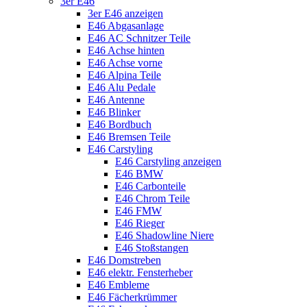
3er E46
3er E46 anzeigen
E46 Abgasanlage
E46 AC Schnitzer Teile
E46 Achse hinten
E46 Achse vorne
E46 Alpina Teile
E46 Alu Pedale
E46 Antenne
E46 Blinker
E46 Bordbuch
E46 Bremsen Teile
E46 Carstyling
E46 Carstyling anzeigen
E46 BMW
E46 Carbonteile
E46 Chrom Teile
E46 FMW
E46 Rieger
E46 Shadowline Niere
E46 Stoßstangen
E46 Domstreben
E46 elektr. Fensterheber
E46 Embleme
E46 Fächerkrümmer