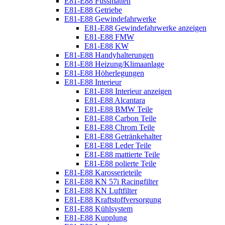
E81-E88 Fussmatten
E81-E88 Getriebe
E81-E88 Gewindefahrwerke
E81-E88 Gewindefahrwerke anzeigen
E81-E88 FMW
E81-E88 KW
E81-E88 Handyhalterungen
E81-E88 Heizung/Klimaanlage
E81-E88 Höherlegungen
E81-E88 Interieur
E81-E88 Interieur anzeigen
E81-E88 Alcantara
E81-E88 BMW Teile
E81-E88 Carbon Teile
E81-E88 Chrom Teile
E81-E88 Getränkehalter
E81-E88 Leder Teile
E81-E88 mattierte Teile
E81-E88 polierte Teile
E81-E88 Karosserieteile
E81-E88 KN 57i Racingfilter
E81-E88 KN Luftfilter
E81-E88 Kraftstoffversorgung
E81-E88 Kühlsystem
E81-E88 Kupplung