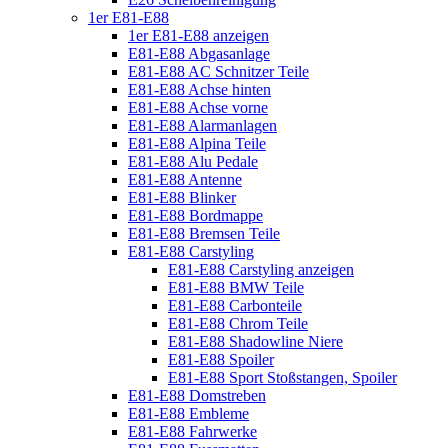
1er E81-E88
1er E81-E88 anzeigen
E81-E88 Abgasanlage
E81-E88 AC Schnitzer Teile
E81-E88 Achse hinten
E81-E88 Achse vorne
E81-E88 Alarmanlagen
E81-E88 Alpina Teile
E81-E88 Alu Pedale
E81-E88 Antenne
E81-E88 Blinker
E81-E88 Bordmappe
E81-E88 Bremsen Teile
E81-E88 Carstyling
E81-E88 Carstyling anzeigen
E81-E88 BMW Teile
E81-E88 Carbonteile
E81-E88 Chrom Teile
E81-E88 Shadowline Niere
E81-E88 Spoiler
E81-E88 Sport Stoßstangen, Spoiler
E81-E88 Domstreben
E81-E88 Embleme
E81-E88 Fahrwerke