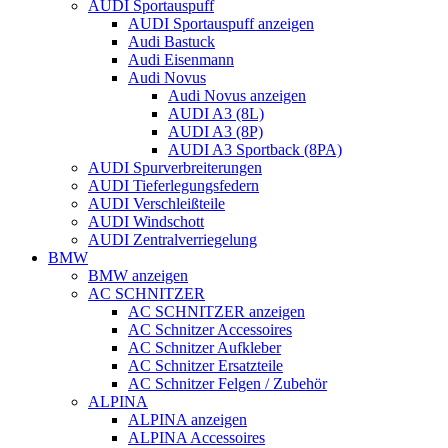
AUDI Sportauspuff
AUDI Sportauspuff anzeigen
Audi Bastuck
Audi Eisenmann
Audi Novus
Audi Novus anzeigen
AUDI A3 (8L)
AUDI A3 (8P)
AUDI A3 Sportback (8PA)
AUDI Spurverbreiterungen
AUDI Tieferlegungsfedern
AUDI Verschleißteile
AUDI Windschott
AUDI Zentralverriegelung
BMW
BMW anzeigen
AC SCHNITZER
AC SCHNITZER anzeigen
AC Schnitzer Accessoires
AC Schnitzer Aufkleber
AC Schnitzer Ersatzteile
AC Schnitzer Felgen / Zubehör
ALPINA
ALPINA anzeigen
ALPINA Accessoires