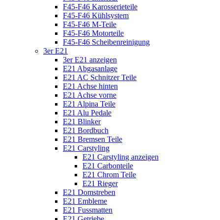
F45-F46 Karosserieteile
F45-F46 Kühlsystem
F45-F46 M-Teile
F45-F46 Motorteile
F45-F46 Scheibenreinigung
3er E21
3er E21 anzeigen
E21 Abgasanlage
E21 AC Schnitzer Teile
E21 Achse hinten
E21 Achse vorne
E21 Alpina Teile
E21 Alu Pedale
E21 Blinker
E21 Bordbuch
E21 Bremsen Teile
E21 Carstyling
E21 Carstyling anzeigen
E21 Carbonteile
E21 Chrom Teile
E21 Rieger
E21 Domstreben
E21 Embleme
E21 Fussmatten
E21 Getriebe