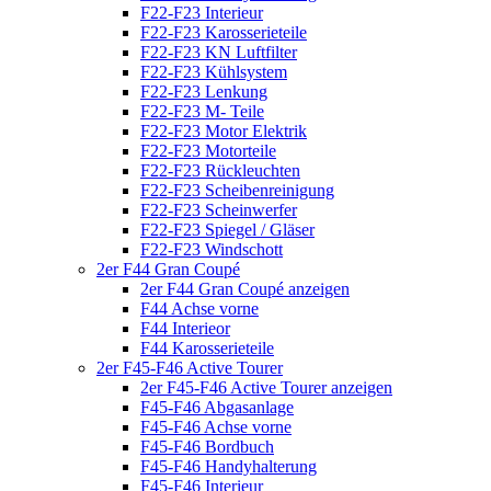
F22-F23 Interieur
F22-F23 Karosserieteile
F22-F23 KN Luftfilter
F22-F23 Kühlsystem
F22-F23 Lenkung
F22-F23 M- Teile
F22-F23 Motor Elektrik
F22-F23 Motorteile
F22-F23 Rückleuchten
F22-F23 Scheibenreinigung
F22-F23 Scheinwerfer
F22-F23 Spiegel / Gläser
F22-F23 Windschott
2er F44 Gran Coupé
2er F44 Gran Coupé anzeigen
F44 Achse vorne
F44 Interieor
F44 Karosserieteile
2er F45-F46 Active Tourer
2er F45-F46 Active Tourer anzeigen
F45-F46 Abgasanlage
F45-F46 Achse vorne
F45-F46 Bordbuch
F45-F46 Handyhalterung
F45-F46 Interieur