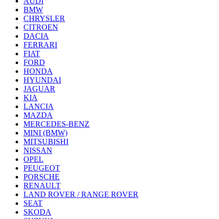
AUDI
BMW
CHRYSLER
CITROEN
DACIA
FERRARI
FIAT
FORD
HONDA
HYUNDAI
JAGUAR
KIA
LANCIA
MAZDA
MERCEDES-BENZ
MINI (BMW)
MITSUBISHI
NISSAN
OPEL
PEUGEOT
PORSCHE
RENAULT
LAND ROVER / RANGE ROVER
SEAT
SKODA