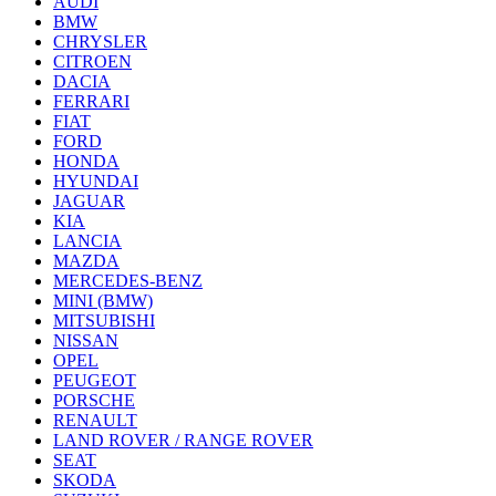
AUDI
BMW
CHRYSLER
CITROEN
DACIA
FERRARI
FIAT
FORD
HONDA
HYUNDAI
JAGUAR
KIA
LANCIA
MAZDA
MERCEDES-BENZ
MINI (BMW)
MITSUBISHI
NISSAN
OPEL
PEUGEOT
PORSCHE
RENAULT
LAND ROVER / RANGE ROVER
SEAT
SKODA