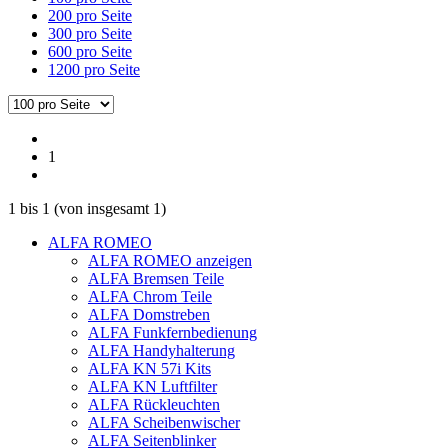
200 pro Seite
300 pro Seite
600 pro Seite
1200 pro Seite
1
1
bis
1
(von insgesamt
1
)
ALFA ROMEO
ALFA ROMEO anzeigen
ALFA Bremsen Teile
ALFA Chrom Teile
ALFA Domstreben
ALFA Funkfernbedienung
ALFA Handyhalterung
ALFA KN 57i Kits
ALFA KN Luftfilter
ALFA Rückleuchten
ALFA Scheibenwischer
ALFA Seitenblinker