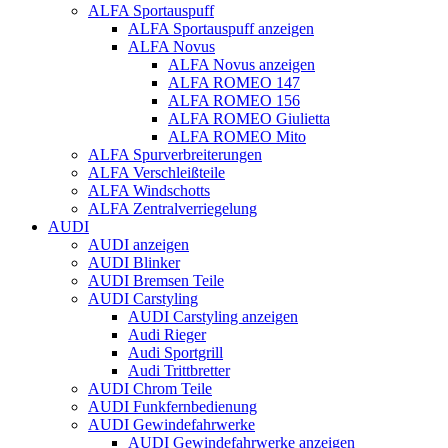
ALFA Sportauspuff
ALFA Sportauspuff anzeigen
ALFA Novus
ALFA Novus anzeigen
ALFA ROMEO 147
ALFA ROMEO 156
ALFA ROMEO Giulietta
ALFA ROMEO Mito
ALFA Spurverbreiterungen
ALFA Verschleißteile
ALFA Windschotts
ALFA Zentralverriegelung
AUDI
AUDI anzeigen
AUDI Blinker
AUDI Bremsen Teile
AUDI Carstyling
AUDI Carstyling anzeigen
Audi Rieger
Audi Sportgrill
Audi Trittbretter
AUDI Chrom Teile
AUDI Funkfernbedienung
AUDI Gewindefahrwerke
AUDI Gewindefahrwerke anzeigen