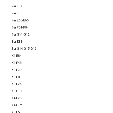
7er E32
7er E38
7er E65-E66
7er F01-F04
7er G11-G12
8er E31
8er G14-G15-G16
X1 E84
X1 F48
X2 F39
X3 E83
X3 F25
X3 G01
X4 F26
X4 G02
X5 E53