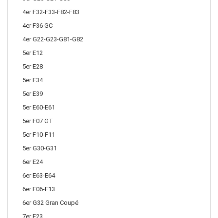
4er F32-F33-F82-F83
4er F36 GC
4er G22-G23-G81-G82
5er E12
5er E28
5er E34
5er E39
5er E60-E61
5er F07 GT
5er F10-F11
5er G30-G31
6er E24
6er E63-E64
6er F06-F13
6er G32 Gran Coupé
7er E23