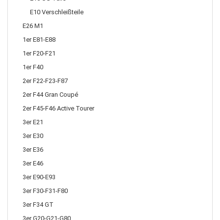
E10 Verschleißteile
E26 M1
1er E81-E88
1er F20-F21
1er F40
2er F22-F23-F87
2er F44 Gran Coupé
2er F45-F46 Active Tourer
3er E21
3er E30
3er E36
3er E46
3er E90-E93
3er F30-F31-F80
3er F34 GT
3er G20-G21-G80