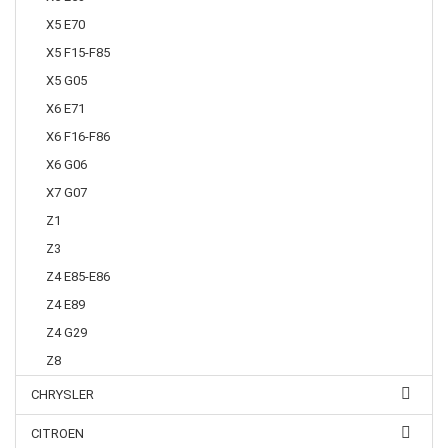
X5 E70
X5 F15-F85
X5 G05
X6 E71
X6 F16-F86
X6 G06
X7 G07
Z1
Z3
Z4 E85-E86
Z4 E89
Z4 G29
Z8
CHRYSLER
CITROEN