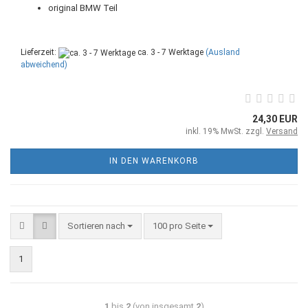
original BMW Teil
Lieferzeit:
ca. 3 - 7 Werktage
(Ausland
abweichend)
24,30 EUR
inkl. 19% MwSt. zzgl.
Versand
IN DEN WARENKORB
Sortieren nach
100 pro Seite
1
1
bis
2
(von insgesamt
2
)