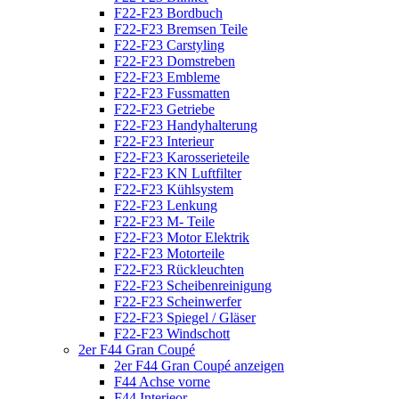
F22-F23 Bordbuch
F22-F23 Bremsen Teile
F22-F23 Carstyling
F22-F23 Domstreben
F22-F23 Embleme
F22-F23 Fussmatten
F22-F23 Getriebe
F22-F23 Handyhalterung
F22-F23 Interieur
F22-F23 Karosserieteile
F22-F23 KN Luftfilter
F22-F23 Kühlsystem
F22-F23 Lenkung
F22-F23 M- Teile
F22-F23 Motor Elektrik
F22-F23 Motorteile
F22-F23 Rückleuchten
F22-F23 Scheibenreinigung
F22-F23 Scheinwerfer
F22-F23 Spiegel / Gläser
F22-F23 Windschott
2er F44 Gran Coupé
2er F44 Gran Coupé anzeigen
F44 Achse vorne
F44 Interieor