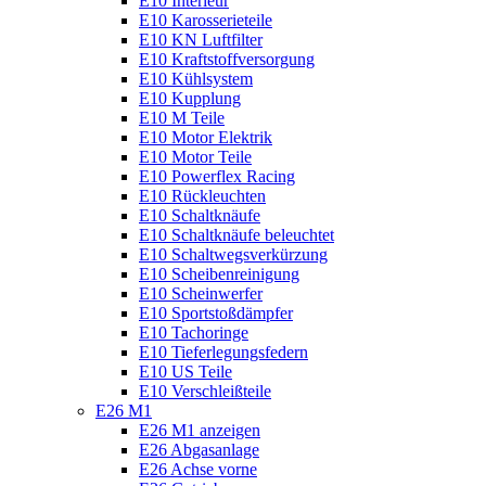
E10 Interieur
E10 Karosserieteile
E10 KN Luftfilter
E10 Kraftstoffversorgung
E10 Kühlsystem
E10 Kupplung
E10 M Teile
E10 Motor Elektrik
E10 Motor Teile
E10 Powerflex Racing
E10 Rückleuchten
E10 Schaltknäufe
E10 Schaltknäufe beleuchtet
E10 Schaltwegsverkürzung
E10 Scheibenreinigung
E10 Scheinwerfer
E10 Sportstoßdämpfer
E10 Tachoringe
E10 Tieferlegungsfedern
E10 US Teile
E10 Verschleißteile
E26 M1
E26 M1 anzeigen
E26 Abgasanlage
E26 Achse vorne