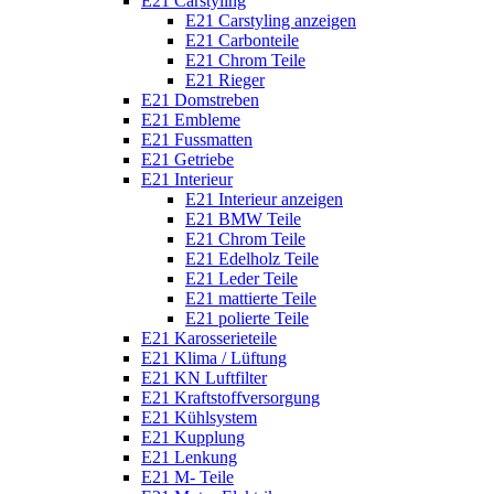
E21 Carstyling
E21 Carstyling anzeigen
E21 Carbonteile
E21 Chrom Teile
E21 Rieger
E21 Domstreben
E21 Embleme
E21 Fussmatten
E21 Getriebe
E21 Interieur
E21 Interieur anzeigen
E21 BMW Teile
E21 Chrom Teile
E21 Edelholz Teile
E21 Leder Teile
E21 mattierte Teile
E21 polierte Teile
E21 Karosserieteile
E21 Klima / Lüftung
E21 KN Luftfilter
E21 Kraftstoffversorgung
E21 Kühlsystem
E21 Kupplung
E21 Lenkung
E21 M- Teile