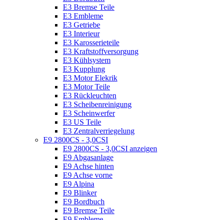
E3 Bremse Teile
E3 Embleme
E3 Getriebe
E3 Interieur
E3 Karosserieteile
E3 Kraftstoffversorgung
E3 Kühlsystem
E3 Kupplung
E3 Motor Elekrik
E3 Motor Teile
E3 Rückleuchten
E3 Scheibenreinigung
E3 Scheinwerfer
E3 US Teile
E3 Zentralverriegelung
E9 2800CS - 3,0CSI
E9 2800CS - 3,0CSI anzeigen
E9 Abgasanlage
E9 Achse hinten
E9 Achse vorne
E9 Alpina
E9 Blinker
E9 Bordbuch
E9 Bremse Teile
E9 Embleme