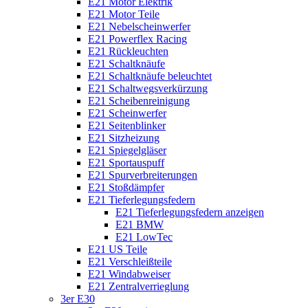
E21 Motor Elektrik
E21 Motor Teile
E21 Nebelscheinwerfer
E21 Powerflex Racing
E21 Rückleuchten
E21 Schaltknäufe
E21 Schaltknäufe beleuchtet
E21 Schaltwegsverkürzung
E21 Scheibenreinigung
E21 Scheinwerfer
E21 Seitenblinker
E21 Sitzheizung
E21 Spiegelgläser
E21 Sportauspuff
E21 Spurverbreiterungen
E21 Stoßdämpfer
E21 Tieferlegungsfedern
E21 Tieferlegungsfedern anzeigen
E21 BMW
E21 LowTec
E21 US Teile
E21 Verschleißteile
E21 Windabweiser
E21 Zentralverrieglung
3er E30