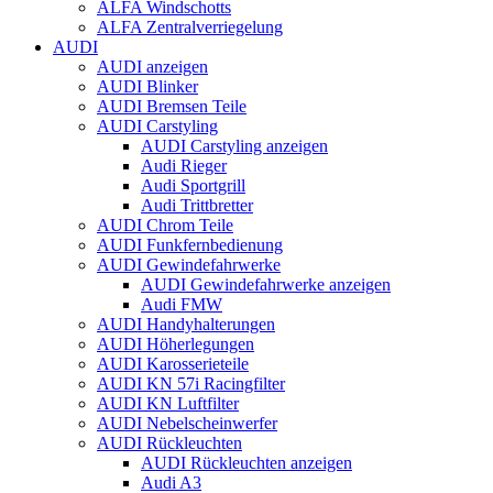
ALFA Windschotts
ALFA Zentralverriegelung
AUDI
AUDI anzeigen
AUDI Blinker
AUDI Bremsen Teile
AUDI Carstyling
AUDI Carstyling anzeigen
Audi Rieger
Audi Sportgrill
Audi Trittbretter
AUDI Chrom Teile
AUDI Funkfernbedienung
AUDI Gewindefahrwerke
AUDI Gewindefahrwerke anzeigen
Audi FMW
AUDI Handyhalterungen
AUDI Höherlegungen
AUDI Karosserieteile
AUDI KN 57i Racingfilter
AUDI KN Luftfilter
AUDI Nebelscheinwerfer
AUDI Rückleuchten
AUDI Rückleuchten anzeigen
Audi A3