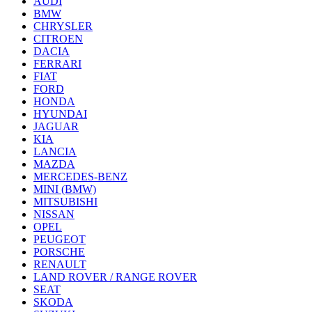
AUDI
BMW
CHRYSLER
CITROEN
DACIA
FERRARI
FIAT
FORD
HONDA
HYUNDAI
JAGUAR
KIA
LANCIA
MAZDA
MERCEDES-BENZ
MINI (BMW)
MITSUBISHI
NISSAN
OPEL
PEUGEOT
PORSCHE
RENAULT
LAND ROVER / RANGE ROVER
SEAT
SKODA