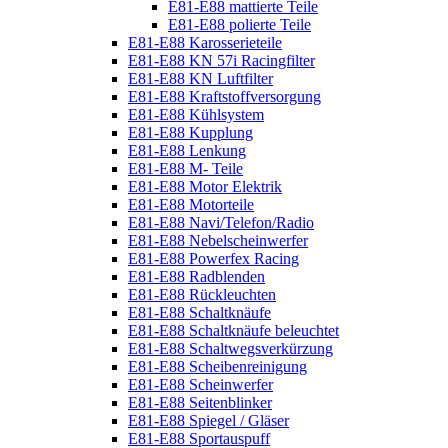
E81-E88 mattierte Teile
E81-E88 polierte Teile
E81-E88 Karosserieteile
E81-E88 KN 57i Racingfilter
E81-E88 KN Luftfilter
E81-E88 Kraftstoffversorgung
E81-E88 Kühlsystem
E81-E88 Kupplung
E81-E88 Lenkung
E81-E88 M- Teile
E81-E88 Motor Elektrik
E81-E88 Motorteile
E81-E88 Navi/Telefon/Radio
E81-E88 Nebelscheinwerfer
E81-E88 Powerfex Racing
E81-E88 Radblenden
E81-E88 Rückleuchten
E81-E88 Schaltknäufe
E81-E88 Schaltknäufe beleuchtet
E81-E88 Schaltwegsverkürzung
E81-E88 Scheibenreinigung
E81-E88 Scheinwerfer
E81-E88 Seitenblinker
E81-E88 Spiegel / Gläser
E81-E88 Sportauspuff