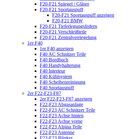
F20-F21 Spiegel / Gläser
F20-F21 Sportauspuff
F20-F21 Sportauspuff anzeigen
F20-F21 BMW
F20-F21 Tieferlegungsfedern
F20-F21 Verschleißteile
F20-F21 Zentralverriegelung
1er F40
1er F40 anzeigen
F40 AC Schnitzer Teile
F40 Bordbuch
F40 Handyhalterung
F40 Interieur
F40 Kühlsystem
F40 Scheibenreinigung
F40 Sportauspuff
2er F22-F23-F87
2er F22-F23-F87 anzeigen
F22-F23 Abgasanlage
F22-F23 AC Schnitzer Teile
F22-F23 Achse hinten
F22-F23 Achse vorne
F22-F23 Alpina Teile
F22-F23 Antenne
F22-F23 Blinker