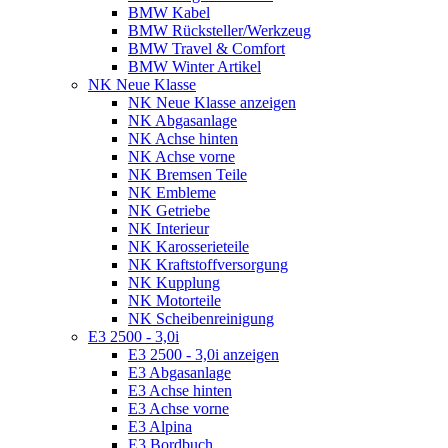
BMW Kabel
BMW Rücksteller/Werkzeug
BMW Travel & Comfort
BMW Winter Artikel
NK Neue Klasse
NK Neue Klasse anzeigen
NK Abgasanlage
NK Achse hinten
NK Achse vorne
NK Bremsen Teile
NK Embleme
NK Getriebe
NK Interieur
NK Karosserieteile
NK Kraftstoffversorgung
NK Kupplung
NK Motorteile
NK Scheibenreinigung
E3 2500 - 3,0i
E3 2500 - 3,0i anzeigen
E3 Abgasanlage
E3 Achse hinten
E3 Achse vorne
E3 Alpina
E3 Bordbuch