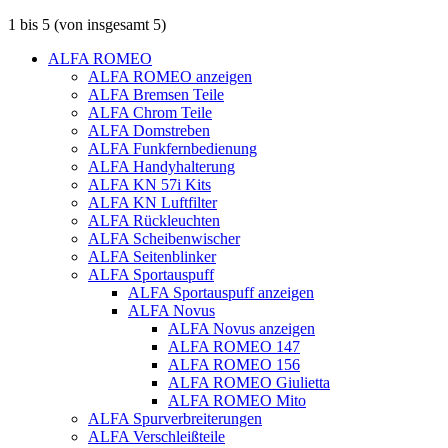
1
bis
5
(von insgesamt
5
)
ALFA ROMEO
ALFA ROMEO anzeigen
ALFA Bremsen Teile
ALFA Chrom Teile
ALFA Domstreben
ALFA Funkfernbedienung
ALFA Handyhalterung
ALFA KN 57i Kits
ALFA KN Luftfilter
ALFA Rückleuchten
ALFA Scheibenwischer
ALFA Seitenblinker
ALFA Sportauspuff
ALFA Sportauspuff anzeigen
ALFA Novus
ALFA Novus anzeigen
ALFA ROMEO 147
ALFA ROMEO 156
ALFA ROMEO Giulietta
ALFA ROMEO Mito
ALFA Spurverbreiterungen
ALFA Verschleißteile