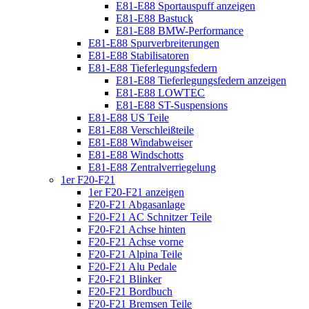
E81-E88 Sportauspuff anzeigen
E81-E88 Bastuck
E81-E88 BMW-Performance
E81-E88 Spurverbreiterungen
E81-E88 Stabilisatoren
E81-E88 Tieferlegungsfedern
E81-E88 Tieferlegungsfedern anzeigen
E81-E88 LOWTEC
E81-E88 ST-Suspensions
E81-E88 US Teile
E81-E88 Verschleißteile
E81-E88 Windabweiser
E81-E88 Windschotts
E81-E88 Zentralverriegelung
1er F20-F21
1er F20-F21 anzeigen
F20-F21 Abgasanlage
F20-F21 AC Schnitzer Teile
F20-F21 Achse hinten
F20-F21 Achse vorne
F20-F21 Alpina Teile
F20-F21 Alu Pedale
F20-F21 Blinker
F20-F21 Bordbuch
F20-F21 Bremsen Teile