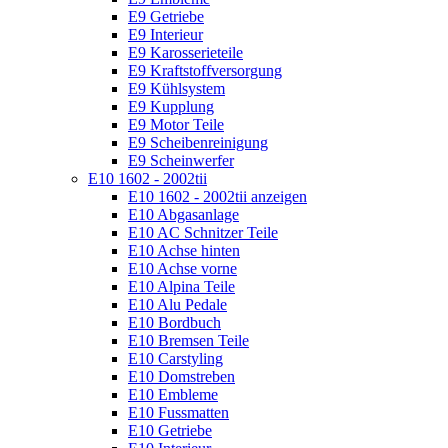
E9 Getriebe
E9 Interieur
E9 Karosserieteile
E9 Kraftstoffversorgung
E9 Kühlsystem
E9 Kupplung
E9 Motor Teile
E9 Scheibenreinigung
E9 Scheinwerfer
E10 1602 - 2002tii
E10 1602 - 2002tii anzeigen
E10 Abgasanlage
E10 AC Schnitzer Teile
E10 Achse hinten
E10 Achse vorne
E10 Alpina Teile
E10 Alu Pedale
E10 Bordbuch
E10 Bremsen Teile
E10 Carstyling
E10 Domstreben
E10 Embleme
E10 Fussmatten
E10 Getriebe