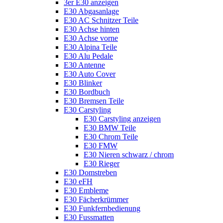
3er E30 anzeigen
E30 Abgasanlage
E30 AC Schnitzer Teile
E30 Achse hinten
E30 Achse vorne
E30 Alpina Teile
E30 Alu Pedale
E30 Antenne
E30 Auto Cover
E30 Blinker
E30 Bordbuch
E30 Bremsen Teile
E30 Carstyling
E30 Carstyling anzeigen
E30 BMW Teile
E30 Chrom Teile
E30 FMW
E30 Nieren schwarz / chrom
E30 Rieger
E30 Domstreben
E30 eFH
E30 Embleme
E30 Fächerkrümmer
E30 Funkfernbedienung
E30 Fussmatten