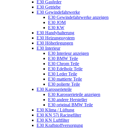
E30 Gasfeder
E30 Getriebe
E30 Gewindefahrwerke
E30 Gewindefahrwerke anzeigen
E30 JOM
E30 KW
E30 Handyhalterung
E30 Heizungssystem
E30 Höherlegungen
E30 Interieur
E30 Interieur anzeigen
E30 BMW Teile
E30 Chrom Teile
E30 Edelholz Teile
E30 Leder Teile
E30 mattierte Teile
E30 polierte Teile
E30 Karosserieteile
E30 Karosserieteile anzeigen
E30 andere Hersteller
E30 original BMW Teile
E30 Klima / Lüftung
E30 KN 57i Racingfilter
E30 KN Luftfilter
E30 Kraftstoffversorgung