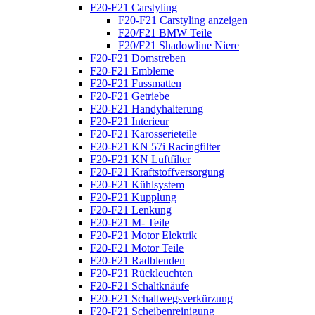
F20-F21 Carstyling
F20-F21 Carstyling anzeigen
F20/F21 BMW Teile
F20/F21 Shadowline Niere
F20-F21 Domstreben
F20-F21 Embleme
F20-F21 Fussmatten
F20-F21 Getriebe
F20-F21 Handyhalterung
F20-F21 Interieur
F20-F21 Karosserieteile
F20-F21 KN 57i Racingfilter
F20-F21 KN Luftfilter
F20-F21 Kraftstoffversorgung
F20-F21 Kühlsystem
F20-F21 Kupplung
F20-F21 Lenkung
F20-F21 M- Teile
F20-F21 Motor Elektrik
F20-F21 Motor Teile
F20-F21 Radblenden
F20-F21 Rückleuchten
F20-F21 Schaltknäufe
F20-F21 Schaltwegsverkürzung
F20-F21 Scheibenreinigung