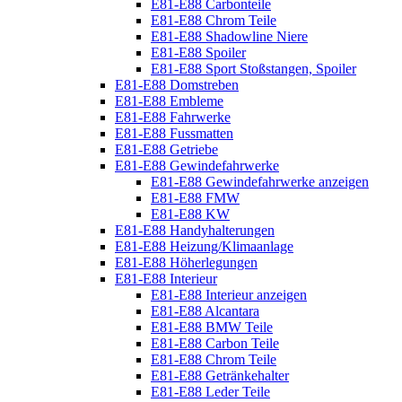
E81-E88 Carbonteile
E81-E88 Chrom Teile
E81-E88 Shadowline Niere
E81-E88 Spoiler
E81-E88 Sport Stoßstangen, Spoiler
E81-E88 Domstreben
E81-E88 Embleme
E81-E88 Fahrwerke
E81-E88 Fussmatten
E81-E88 Getriebe
E81-E88 Gewindefahrwerke
E81-E88 Gewindefahrwerke anzeigen
E81-E88 FMW
E81-E88 KW
E81-E88 Handyhalterungen
E81-E88 Heizung/Klimaanlage
E81-E88 Höherlegungen
E81-E88 Interieur
E81-E88 Interieur anzeigen
E81-E88 Alcantara
E81-E88 BMW Teile
E81-E88 Carbon Teile
E81-E88 Chrom Teile
E81-E88 Getränkehalter
E81-E88 Leder Teile