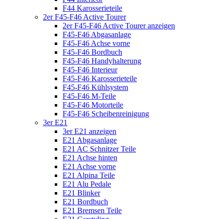
F44 Karosserieteile
2er F45-F46 Active Tourer
2er F45-F46 Active Tourer anzeigen
F45-F46 Abgasanlage
F45-F46 Achse vorne
F45-F46 Bordbuch
F45-F46 Handyhalterung
F45-F46 Interieur
F45-F46 Karosserieteile
F45-F46 Kühlsystem
F45-F46 M-Teile
F45-F46 Motorteile
F45-F46 Scheibenreinigung
3er E21
3er E21 anzeigen
E21 Abgasanlage
E21 AC Schnitzer Teile
E21 Achse hinten
E21 Achse vorne
E21 Alpina Teile
E21 Alu Pedale
E21 Blinker
E21 Bordbuch
E21 Bremsen Teile