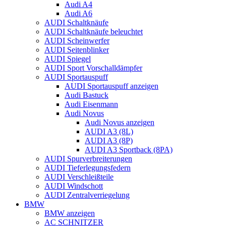
Audi A4
Audi A6
AUDI Schaltknäufe
AUDI Schaltknäufe beleuchtet
AUDI Scheinwerfer
AUDI Seitenblinker
AUDI Spiegel
AUDI Sport Vorschalldämpfer
AUDI Sportauspuff
AUDI Sportauspuff anzeigen
Audi Bastuck
Audi Eisenmann
Audi Novus
Audi Novus anzeigen
AUDI A3 (8L)
AUDI A3 (8P)
AUDI A3 Sportback (8PA)
AUDI Spurverbreiterungen
AUDI Tieferlegungsfedern
AUDI Verschleißteile
AUDI Windschott
AUDI Zentralverriegelung
BMW
BMW anzeigen
AC SCHNITZER