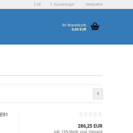
DE
Kundenlogin
Merkzettel
Ihr Warenkorb
0,00 EUR
 erstellen
1
ort vergessen?
/E91
286,25 EUR
inkl. 19% MwSt. zzgl.
Versand