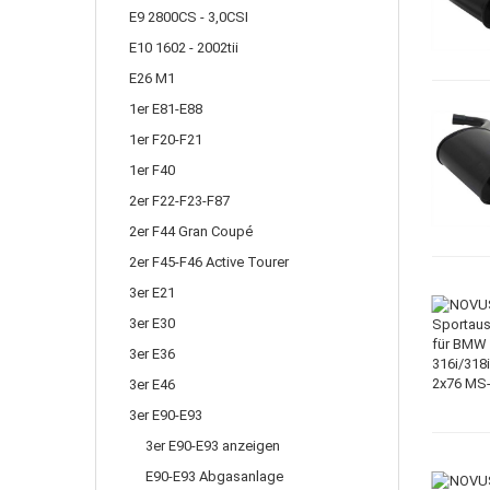
E9 2800CS - 3,0CSI
E10 1602 - 2002tii
E26 M1
1er E81-E88
1er F20-F21
1er F40
2er F22-F23-F87
2er F44 Gran Coupé
2er F45-F46 Active Tourer
3er E21
3er E30
3er E36
3er E46
3er E90-E93
3er E90-E93 anzeigen
E90-E93 Abgasanlage