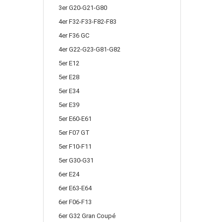
3er G20-G21-G80
4er F32-F33-F82-F83
4er F36 GC
4er G22-G23-G81-G82
5er E12
5er E28
5er E34
5er E39
5er E60-E61
5er F07 GT
5er F10-F11
5er G30-G31
6er E24
6er E63-E64
6er F06-F13
6er G32 Gran Coupé