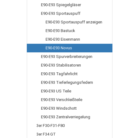
E90-E93 Spiegelgläser
E90-E93 Sportauspuff
E90-E93 Sportauspuff anzeigen
E90-E93 Bastuck
E90-E93 Eisenmann
E90-E93 Novus
E90-E93 Spurverbreiterungen
E90-E93 Stabilisatoren
E90-E93 Tagfahrlicht
E90-E93 Tieferlegungsfedern
E90-E93 US Teile
E90-E93 Verschleißteile
E90-E93 Windschott
E90-E93 Zentralverriegelung
3er F30-F31-F80
3er F34 GT