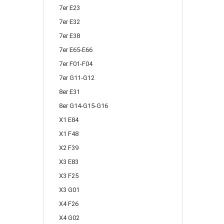
7er E23
7er E32
7er E38
7er E65-E66
7er F01-F04
7er G11-G12
8er E31
8er G14-G15-G16
X1 E84
X1 F48
X2 F39
X3 E83
X3 F25
X3 G01
X4 F26
X4 G02