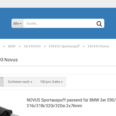
Sprache auswählen
Alle
»
»
»
»
BMW
3er E90-E93
E90-E93 Sportauspuff
E90-E93 Novus
93 Novus
Konto
Sortieren nach
100 pro Seite
Passw
NOVUS Sportauspuff passend für BMW 3er E90
316i/318i/320i/320si 2x76mm