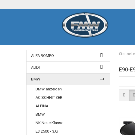
Startseite
ALFA ROMEO
AUDI
E90-E
BMW
BMW anzeigen
AC SCHNITZER
ALPINA
BMW
NK Neue Klasse
E3 2500 - 3,0i