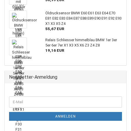
Öldrucksensor BMW E60 E61 E63 E64 E70
E81 E82 E83 E84 E87 E88 E89 E90 E91 E92 E93
X1 X3 X5 Z4
55,67 EUR
Relais Schliesser himmelblau BMW 1er 3er
5er 6er 7er X1 X3 X5 X6 Z3 Z4 Z8
19,16 EUR
Newsletter-Anmeldung
ANMELDEN