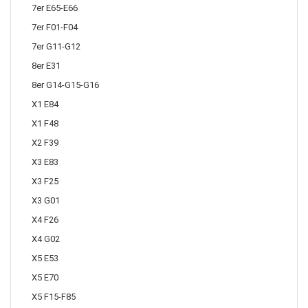
7er E65-E66
7er F01-F04
7er G11-G12
8er E31
8er G14-G15-G16
X1 E84
X1 F48
X2 F39
X3 E83
X3 F25
X3 G01
X4 F26
X4 G02
X5 E53
X5 E70
X5 F15-F85