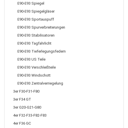
E90-E93 Spiegel
E90-E93 Spiegelgläser
E90-E93 Sportauspuff
E90-E93 Spurverbreiterungen
E90-E93 Stabilisatoren
E90-E93 Tagfahrlicht
E90-E93 Tieferlegungsfedern
E90-E93 US Teile
E90-E93 Verschleißteile
E90-E93 Windschott
E90-E93 Zentralverriegelung
3er F30-F31-F80
3er F34 GT
3er G20-G21-G80
4er F32-F33-F82-F83
4er F36 GC