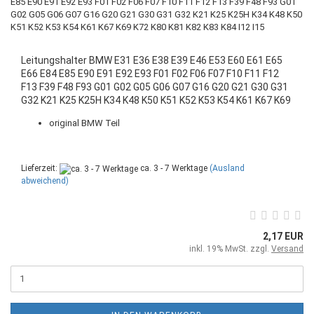
Leitungshalter BMW E31 E36 E38 E39 E46 E53 E60 E61 E65
E66 E84 E85 E90 E91 E92 E93 F01 F02 F06 F07 F10 F11 F12
F13 F39 F48 F93 G01 G02 G05 G06 G07 G16 G20 G21 G30 G31
G32 K21 K25 K25H K34 K48 K50 K51 K52 K53 K54 K61 K67 K69
K72 K80 K81 K82 K83 K84 I12 I15
original BMW Teil
Lieferzeit:
ca. 3 - 7 Werktage
(Ausland
abweichend)
2,17 EUR
inkl. 19% MwSt. zzgl.
Versand