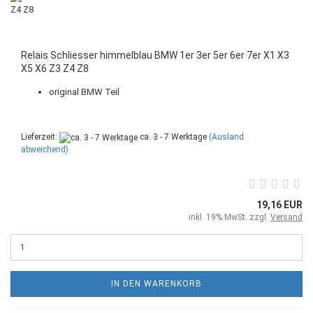
Relais Schliesser himmelblau BMW 1er 3er 5er 6er 7er X1 X3
X5 X6 Z3 Z4 Z8
original BMW Teil
Lieferzeit:
ca. 3 - 7 Werktage
(Ausland
abweichend)
19,16 EUR
inkl. 19% MwSt. zzgl.
Versand
IN DEN WARENKORB