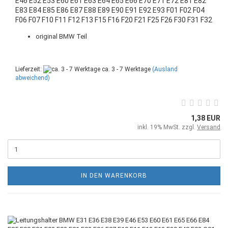
E46 E52 E53 E60 E61 E63 E64 E65 E66 E70 E71 E72 E81 E82
E83 E84 E85 E86 E87 E88 E89 E90 E91 E92 E93 F01 F02 F04
F06 F07 F10 F11 F12 F13 F15 F16 F20 F21 F25 F26 F30 F31 F32
F34 F39 F48 F85 F86 F90 G01
original BMW Teil
Lieferzeit:
ca. 3 - 7 Werktage
(Ausland
abweichend)
1,38 EUR
inkl. 19% MwSt. zzgl.
Versand
IN DEN WARENKORB