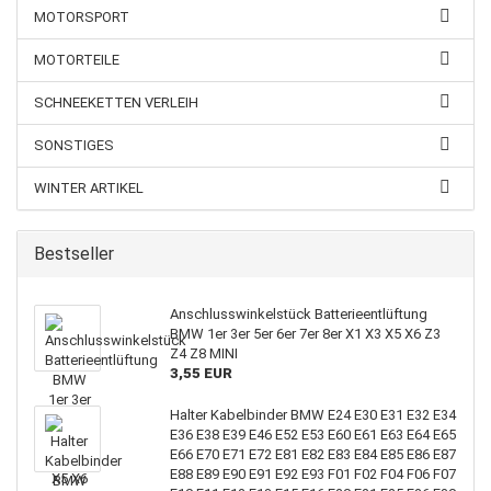
MOTORSPORT
MOTORTEILE
SCHNEEKETTEN VERLEIH
SONSTIGES
WINTER ARTIKEL
Bestseller
Anschlusswinkelstück Batterieentlüftung
BMW 1er 3er 5er 6er 7er 8er X1 X3 X5 X6 Z3
Z4 Z8 MINI
3,55 EUR
Halter Kabelbinder BMW E24 E30 E31 E32 E34
E36 E38 E39 E46 E52 E53 E60 E61 E63 E64 E65
E66 E70 E71 E72 E81 E82 E83 E84 E85 E86 E87
E88 E89 E90 E91 E92 E93 F01 F02 F04 F06 F07