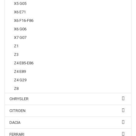
X5 G05
X6 E71
X6 F16-F86
X6 G06
X7 G07
Z1
Z3
Z4 E85-E86
Z4 E89
Z4 G29
Z8
CHRYSLER
CITROEN
DACIA
FERRARI