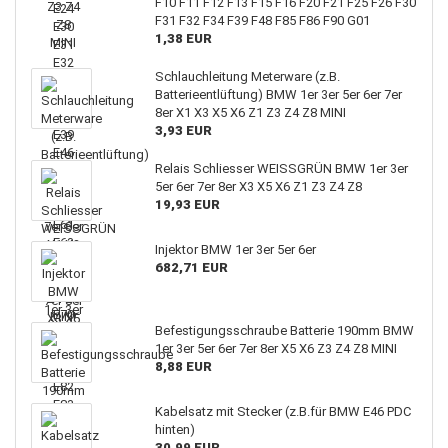
F10 F11 F12 F13 F15 F16 F20 F21 F25 F26 F30
F31 F32 F34 F39 F48 F85 F86 F90 G01
1,38 EUR
Schlauchleitung Meterware (z.B.
Batterieentlüftung) BMW 1er 3er 5er 6er 7er
8er X1 X3 X5 X6 Z1 Z3 Z4 Z8 MINI
3,93 EUR
Relais Schliesser WEISSGRÜN BMW 1er 3er
5er 6er 7er 8er X3 X5 X6 Z1 Z3 Z4 Z8
19,93 EUR
Injektor BMW 1er 3er 5er 6er
682,71 EUR
Befestigungsschraube Batterie 190mm BMW
1er 3er 5er 6er 7er 8er X5 X6 Z3 Z4 Z8 MINI
8,88 EUR
Kabelsatz mit Stecker (z.B.für BMW E46 PDC
hinten)
30,99 EUR