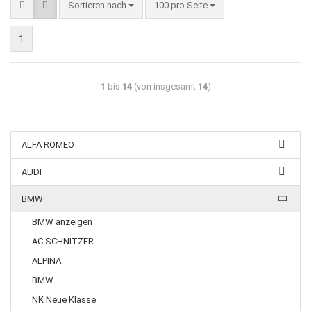
Sortieren nach
100 pro Seite
1
1
bis
14
(von insgesamt
14
)
ALFA ROMEO
AUDI
BMW
BMW anzeigen
AC SCHNITZER
ALPINA
BMW
NK Neue Klasse