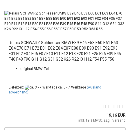
Relais SCHWARZ Schliesser BMW E39 E46 E53 E60 E61 E63
E64 E70 E71 E72 E81 E82 E84 E87 E88 E89 E90 E91 E92 E93
F01 F02 F04 F06 F07 F10 F11 F12 F13 F20 F21 F25 F26 F39 F45
F46 F48 F90 G11 G12 G31 G32 K26 R22 I01 I12 F54 F55 F56
F56E F57 F60 R50 R52 R53 R55
original BMW Teil
Lieferzeit:
ca. 3 - 7 Werktage
(Ausland
abweichend)
19,16 EUR
inkl. 19% MwSt. zzgl.
Versand