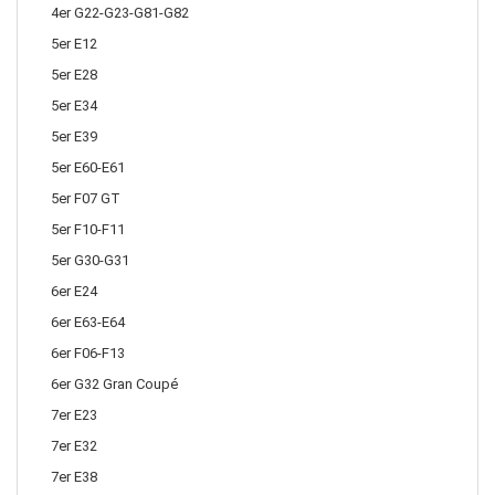
4er G22-G23-G81-G82
5er E12
5er E28
5er E34
5er E39
5er E60-E61
5er F07 GT
5er F10-F11
5er G30-G31
6er E24
6er E63-E64
6er F06-F13
6er G32 Gran Coupé
7er E23
7er E32
7er E38