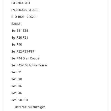
E3 2500 - 3,0i
E9 2800CS - 3,0CSI
E10 1602 - 2002tii
E26 M1
1er E81-E88
1er F20-F21
1er F40
2er F22-F23-F87
2er F44 Gran Coupé
2er F45-F46 Active Tourer
3er E21
3er E30
3er E36
3er E46
3er E90-E93
3er E90-E93 anzeigen