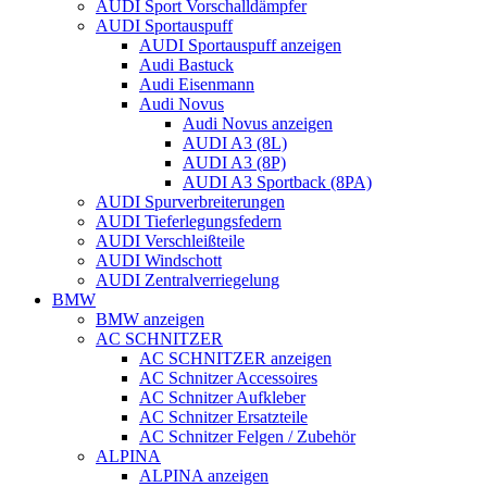
AUDI Sport Vorschalldämpfer
AUDI Sportauspuff
AUDI Sportauspuff anzeigen
Audi Bastuck
Audi Eisenmann
Audi Novus
Audi Novus anzeigen
AUDI A3 (8L)
AUDI A3 (8P)
AUDI A3 Sportback (8PA)
AUDI Spurverbreiterungen
AUDI Tieferlegungsfedern
AUDI Verschleißteile
AUDI Windschott
AUDI Zentralverriegelung
BMW
BMW anzeigen
AC SCHNITZER
AC SCHNITZER anzeigen
AC Schnitzer Accessoires
AC Schnitzer Aufkleber
AC Schnitzer Ersatzteile
AC Schnitzer Felgen / Zubehör
ALPINA
ALPINA anzeigen