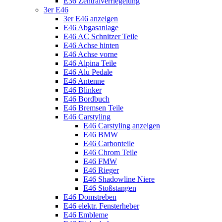
E36 Zentralverriegelung
3er E46
3er E46 anzeigen
E46 Abgasanlage
E46 AC Schnitzer Teile
E46 Achse hinten
E46 Achse vorne
E46 Alpina Teile
E46 Alu Pedale
E46 Antenne
E46 Blinker
E46 Bordbuch
E46 Bremsen Teile
E46 Carstyling
E46 Carstyling anzeigen
E46 BMW
E46 Carbonteile
E46 Chrom Teile
E46 FMW
E46 Rieger
E46 Shadowline Niere
E46 Stoßstangen
E46 Domstreben
E46 elektr. Fensterheber
E46 Embleme