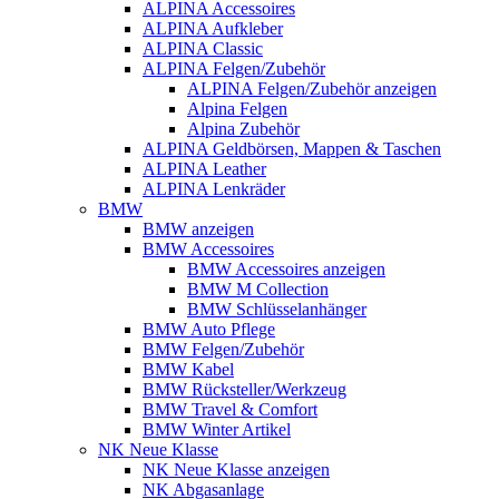
ALPINA Accessoires
ALPINA Aufkleber
ALPINA Classic
ALPINA Felgen/Zubehör
ALPINA Felgen/Zubehör anzeigen
Alpina Felgen
Alpina Zubehör
ALPINA Geldbörsen, Mappen & Taschen
ALPINA Leather
ALPINA Lenkräder
BMW
BMW anzeigen
BMW Accessoires
BMW Accessoires anzeigen
BMW M Collection
BMW Schlüsselanhänger
BMW Auto Pflege
BMW Felgen/Zubehör
BMW Kabel
BMW Rücksteller/Werkzeug
BMW Travel & Comfort
BMW Winter Artikel
NK Neue Klasse
NK Neue Klasse anzeigen
NK Abgasanlage