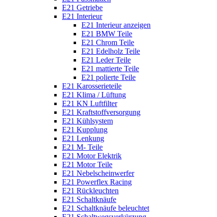
E21 Getriebe
E21 Interieur
E21 Interieur anzeigen
E21 BMW Teile
E21 Chrom Teile
E21 Edelholz Teile
E21 Leder Teile
E21 mattierte Teile
E21 polierte Teile
E21 Karosserieteile
E21 Klima / Lüftung
E21 KN Luftfilter
E21 Kraftstoffversorgung
E21 Kühlsystem
E21 Kupplung
E21 Lenkung
E21 M- Teile
E21 Motor Elektrik
E21 Motor Teile
E21 Nebelscheinwerfer
E21 Powerflex Racing
E21 Rückleuchten
E21 Schaltknäufe
E21 Schaltknäufe beleuchtet
E21 Schaltwegsverkürzung