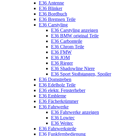
E36 Antenne
E36 Blinker
E36 Bordbuch
E36 Bremsen Teile
E36 Carstyling
E36 Carstyling anzeigen
E36 BMW original Teile
E36 Carbonteile
E36 Chrom Teile
E36 FMW
E36 JOM
E36 Rieger
E36 Shadowline Niere
E36 Sport Stoßstangen, Spoiler
E36 Domstreben
E36 Edelholz Teile
E36 elektr. Fensterheber
E36 Embleme
E36 Fächerkrümmer
E36 Fahrwerke
E36 Fahrwerke anzeigen
E36 Lowtec
E36 Weitec
E36 Fahrwerksteile
E36 Funkfernbedienung