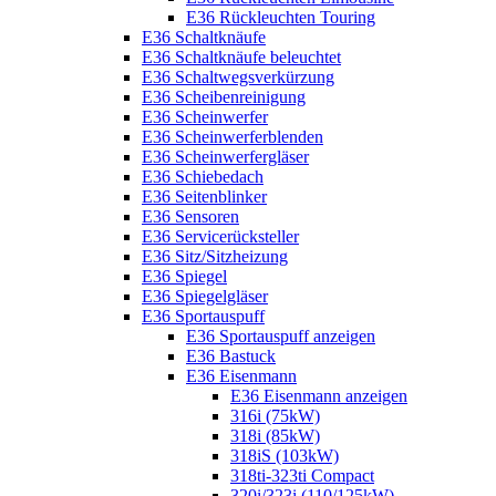
E36 Rückleuchten Touring
E36 Schaltknäufe
E36 Schaltknäufe beleuchtet
E36 Schaltwegsverkürzung
E36 Scheibenreinigung
E36 Scheinwerfer
E36 Scheinwerferblenden
E36 Scheinwerfergläser
E36 Schiebedach
E36 Seitenblinker
E36 Sensoren
E36 Servicerücksteller
E36 Sitz/Sitzheizung
E36 Spiegel
E36 Spiegelgläser
E36 Sportauspuff
E36 Sportauspuff anzeigen
E36 Bastuck
E36 Eisenmann
E36 Eisenmann anzeigen
316i (75kW)
318i (85kW)
318iS (103kW)
318ti-323ti Compact
320i/323i (110/125kW)