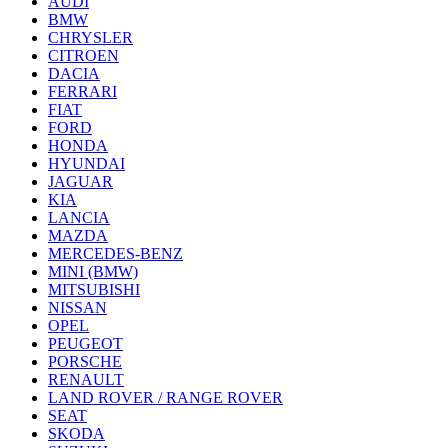
AUDI
BMW
CHRYSLER
CITROEN
DACIA
FERRARI
FIAT
FORD
HONDA
HYUNDAI
JAGUAR
KIA
LANCIA
MAZDA
MERCEDES-BENZ
MINI (BMW)
MITSUBISHI
NISSAN
OPEL
PEUGEOT
PORSCHE
RENAULT
LAND ROVER / RANGE ROVER
SEAT
SKODA