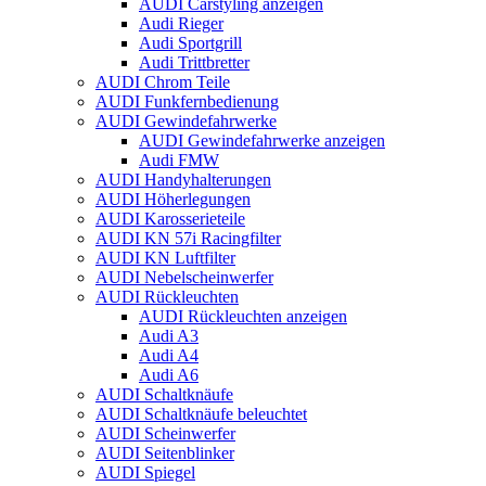
AUDI Carstyling anzeigen
Audi Rieger
Audi Sportgrill
Audi Trittbretter
AUDI Chrom Teile
AUDI Funkfernbedienung
AUDI Gewindefahrwerke
AUDI Gewindefahrwerke anzeigen
Audi FMW
AUDI Handyhalterungen
AUDI Höherlegungen
AUDI Karosserieteile
AUDI KN 57i Racingfilter
AUDI KN Luftfilter
AUDI Nebelscheinwerfer
AUDI Rückleuchten
AUDI Rückleuchten anzeigen
Audi A3
Audi A4
Audi A6
AUDI Schaltknäufe
AUDI Schaltknäufe beleuchtet
AUDI Scheinwerfer
AUDI Seitenblinker
AUDI Spiegel