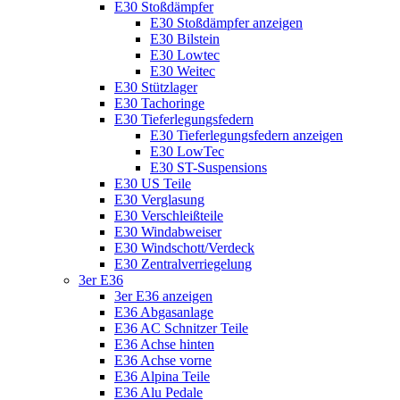
E30 Stoßdämpfer
E30 Stoßdämpfer anzeigen
E30 Bilstein
E30 Lowtec
E30 Weitec
E30 Stützlager
E30 Tachoringe
E30 Tieferlegungsfedern
E30 Tieferlegungsfedern anzeigen
E30 LowTec
E30 ST-Suspensions
E30 US Teile
E30 Verglasung
E30 Verschleißteile
E30 Windabweiser
E30 Windschott/Verdeck
E30 Zentralverriegelung
3er E36
3er E36 anzeigen
E36 Abgasanlage
E36 AC Schnitzer Teile
E36 Achse hinten
E36 Achse vorne
E36 Alpina Teile
E36 Alu Pedale