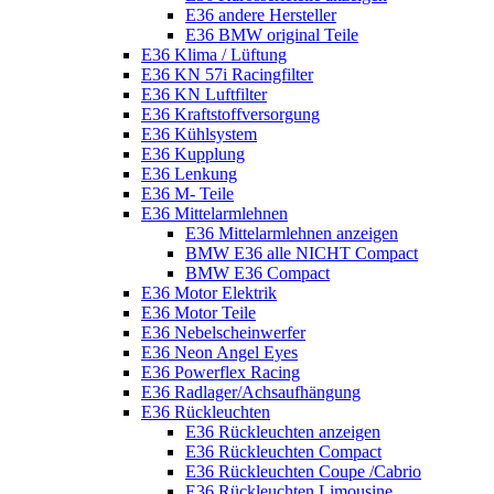
E36 andere Hersteller
E36 BMW original Teile
E36 Klima / Lüftung
E36 KN 57i Racingfilter
E36 KN Luftfilter
E36 Kraftstoffversorgung
E36 Kühlsystem
E36 Kupplung
E36 Lenkung
E36 M- Teile
E36 Mittelarmlehnen
E36 Mittelarmlehnen anzeigen
BMW E36 alle NICHT Compact
BMW E36 Compact
E36 Motor Elektrik
E36 Motor Teile
E36 Nebelscheinwerfer
E36 Neon Angel Eyes
E36 Powerflex Racing
E36 Radlager/Achsaufhängung
E36 Rückleuchten
E36 Rückleuchten anzeigen
E36 Rückleuchten Compact
E36 Rückleuchten Coupe /Cabrio
E36 Rückleuchten Limousine