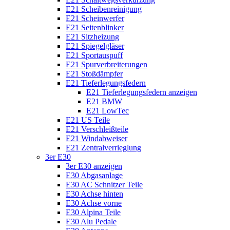
E21 Scheibenreinigung
E21 Scheinwerfer
E21 Seitenblinker
E21 Sitzheizung
E21 Spiegelgläser
E21 Sportauspuff
E21 Spurverbreiterungen
E21 Stoßdämpfer
E21 Tieferlegungsfedern
E21 Tieferlegungsfedern anzeigen
E21 BMW
E21 LowTec
E21 US Teile
E21 Verschleißteile
E21 Windabweiser
E21 Zentralverrieglung
3er E30
3er E30 anzeigen
E30 Abgasanlage
E30 AC Schnitzer Teile
E30 Achse hinten
E30 Achse vorne
E30 Alpina Teile
E30 Alu Pedale