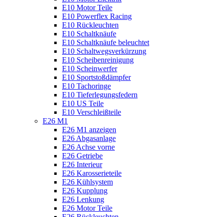
E10 Motor Teile
E10 Powerflex Racing
E10 Rückleuchten
E10 Schaltknäufe
E10 Schaltknäufe beleuchtet
E10 Schaltwegsverkürzung
E10 Scheibenreinigung
E10 Scheinwerfer
E10 Sportstoßdämpfer
E10 Tachoringe
E10 Tieferlegungsfedern
E10 US Teile
E10 Verschleißteile
E26 M1
E26 M1 anzeigen
E26 Abgasanlage
E26 Achse vorne
E26 Getriebe
E26 Interieur
E26 Karosserieteile
E26 Kühlsystem
E26 Kupplung
E26 Lenkung
E26 Motor Teile
E26 Rückleuchten