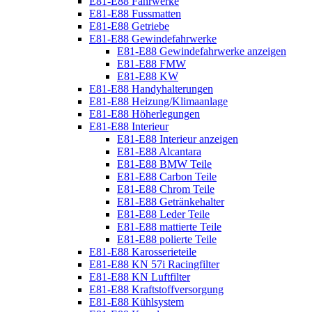
E81-E88 Fahrwerke
E81-E88 Fussmatten
E81-E88 Getriebe
E81-E88 Gewindefahrwerke
E81-E88 Gewindefahrwerke anzeigen
E81-E88 FMW
E81-E88 KW
E81-E88 Handyhalterungen
E81-E88 Heizung/Klimaanlage
E81-E88 Höherlegungen
E81-E88 Interieur
E81-E88 Interieur anzeigen
E81-E88 Alcantara
E81-E88 BMW Teile
E81-E88 Carbon Teile
E81-E88 Chrom Teile
E81-E88 Getränkehalter
E81-E88 Leder Teile
E81-E88 mattierte Teile
E81-E88 polierte Teile
E81-E88 Karosserieteile
E81-E88 KN 57i Racingfilter
E81-E88 KN Luftfilter
E81-E88 Kraftstoffversorgung
E81-E88 Kühlsystem