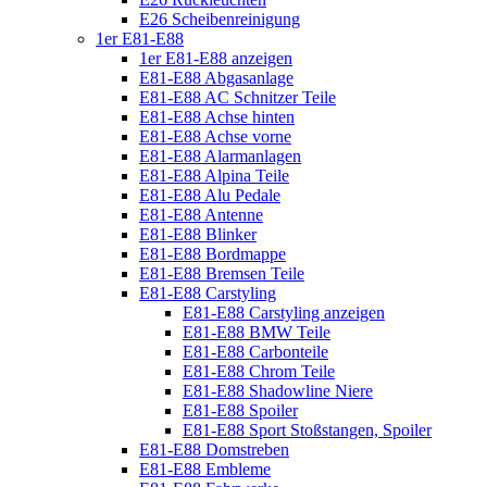
E26 Scheibenreinigung
1er E81-E88
1er E81-E88 anzeigen
E81-E88 Abgasanlage
E81-E88 AC Schnitzer Teile
E81-E88 Achse hinten
E81-E88 Achse vorne
E81-E88 Alarmanlagen
E81-E88 Alpina Teile
E81-E88 Alu Pedale
E81-E88 Antenne
E81-E88 Blinker
E81-E88 Bordmappe
E81-E88 Bremsen Teile
E81-E88 Carstyling
E81-E88 Carstyling anzeigen
E81-E88 BMW Teile
E81-E88 Carbonteile
E81-E88 Chrom Teile
E81-E88 Shadowline Niere
E81-E88 Spoiler
E81-E88 Sport Stoßstangen, Spoiler
E81-E88 Domstreben
E81-E88 Embleme