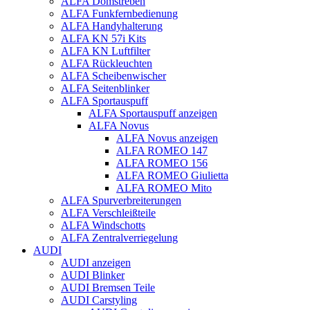
ALFA Domstreben
ALFA Funkfernbedienung
ALFA Handyhalterung
ALFA KN 57i Kits
ALFA KN Luftfilter
ALFA Rückleuchten
ALFA Scheibenwischer
ALFA Seitenblinker
ALFA Sportauspuff
ALFA Sportauspuff anzeigen
ALFA Novus
ALFA Novus anzeigen
ALFA ROMEO 147
ALFA ROMEO 156
ALFA ROMEO Giulietta
ALFA ROMEO Mito
ALFA Spurverbreiterungen
ALFA Verschleißteile
ALFA Windschotts
ALFA Zentralverriegelung
AUDI
AUDI anzeigen
AUDI Blinker
AUDI Bremsen Teile
AUDI Carstyling