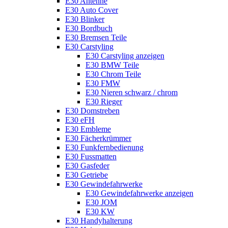
E30 Antenne
E30 Auto Cover
E30 Blinker
E30 Bordbuch
E30 Bremsen Teile
E30 Carstyling
E30 Carstyling anzeigen
E30 BMW Teile
E30 Chrom Teile
E30 FMW
E30 Nieren schwarz / chrom
E30 Rieger
E30 Domstreben
E30 eFH
E30 Embleme
E30 Fächerkrümmer
E30 Funkfernbedienung
E30 Fussmatten
E30 Gasfeder
E30 Getriebe
E30 Gewindefahrwerke
E30 Gewindefahrwerke anzeigen
E30 JOM
E30 KW
E30 Handyhalterung