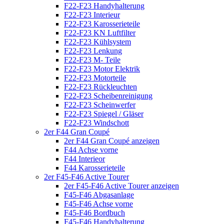
F22-F23 Handyhalterung
F22-F23 Interieur
F22-F23 Karosserieteile
F22-F23 KN Luftfilter
F22-F23 Kühlsystem
F22-F23 Lenkung
F22-F23 M- Teile
F22-F23 Motor Elektrik
F22-F23 Motorteile
F22-F23 Rückleuchten
F22-F23 Scheibenreinigung
F22-F23 Scheinwerfer
F22-F23 Spiegel / Gläser
F22-F23 Windschott
2er F44 Gran Coupé
2er F44 Gran Coupé anzeigen
F44 Achse vorne
F44 Interieor
F44 Karosserieteile
2er F45-F46 Active Tourer
2er F45-F46 Active Tourer anzeigen
F45-F46 Abgasanlage
F45-F46 Achse vorne
F45-F46 Bordbuch
F45-F46 Handyhalterung