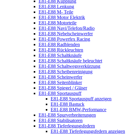
E81-E88 Kupplung
E81-E88 Lenkung
E81-E88 M- Teile
E81-E88 Motor Elektrik
E81-E88 Motorteile
E81-E88 Navi/Telefon/Radio
E81-E88 Nebelscheinwerfer
E81-E88 Powerfex Racing
E81-E88 Radblenden
E81-E88 Rückleuchten
E81-E88 Schaltknäufe
E81-E88 Schaltknäufe beleuchtet
E81-E88 Schaltwegsverkürzung
E81-E88 Scheibenreinigung
E81-E88 Scheinwerfer
E81-E88 Seitenblinker
E81-E88 Spiegel / Gläser
E81-E88 Sportauspuff
E81-E88 Sportauspuff anzeigen
E81-E88 Bastuck
E81-E88 BMW-Performance
E81-E88 Spurverbreiterungen
E81-E88 Stabilisatoren
E81-E88 Tieferlegungsfedern
E81-E88 Tieferlegungsfedern anzeigen