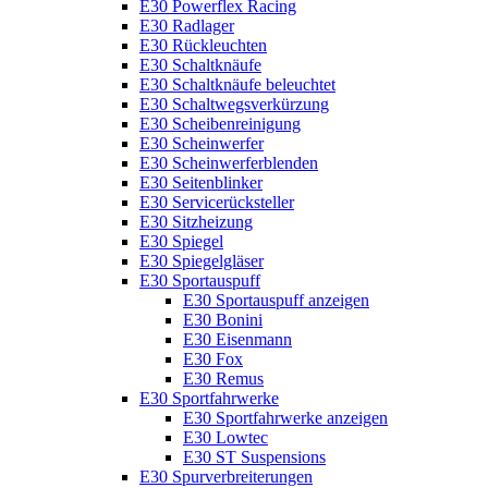
E30 Powerflex Racing
E30 Radlager
E30 Rückleuchten
E30 Schaltknäufe
E30 Schaltknäufe beleuchtet
E30 Schaltwegsverkürzung
E30 Scheibenreinigung
E30 Scheinwerfer
E30 Scheinwerferblenden
E30 Seitenblinker
E30 Servicerücksteller
E30 Sitzheizung
E30 Spiegel
E30 Spiegelgläser
E30 Sportauspuff
E30 Sportauspuff anzeigen
E30 Bonini
E30 Eisenmann
E30 Fox
E30 Remus
E30 Sportfahrwerke
E30 Sportfahrwerke anzeigen
E30 Lowtec
E30 ST Suspensions
E30 Spurverbreiterungen