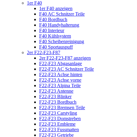
1er F40
1er F40 anzeigen
F40 AC Schnitzer Teile
F40 Bordbuch
F40 Handyhalterung
F40 Interieur
F40 Kühlsystem
F40 Scheibenreinigung
F40 Sportauspuff
2er F22-F23-F87
2er F22-F23-F87 anzeigen
F22-F23 Abgasanlage
F22-F23 AC Schnitzer Teile
F22-F23 Achse hinten
F22-F23 Achse vorne
F22-F23 Alpina Teile
F22-F23 Antenne
F22-F23 Blinker
F22-F23 Bordbuch
F22-F23 Bremsen Teile
F22-F23 Carstyling
F22-F23 Domstreben
F22-F23 Embleme
F22-F23 Fussmatten
F22-F23 Getriebe