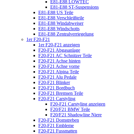
E81-E88 LOWTEC
E81-E88 ST-Suspensions
E81-E88 US Teile
E81-E88 Verschleißteile
E81-E88 Windabweiser
E81-E88 Windschotts
E81-E88 Zentralverriegelung
1er F20-F21
1er F20-F21 anzeigen
F20-F21 Abgasanlage
F20-F21 AC Schnitzer Teile
F20-F21 Achse hinten
F20-F21 Achse vorne
F20-F21 Alpina Teile
F20-F21 Alu Pedale
F20-F21 Blinker
F20-F21 Bordbuch
F20-F21 Bremsen Teile
F20-F21 Carstyling
F20-F21 Carstyling anzeigen
F20/F21 BMW Teile
F20/F21 Shadowline Niere
F20-F21 Domstreben
F20-F21 Embleme
F20-F21 Fussmatten