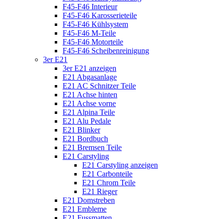
F45-F46 Interieur
F45-F46 Karosserieteile
F45-F46 Kühlsystem
F45-F46 M-Teile
F45-F46 Motorteile
F45-F46 Scheibenreinigung
3er E21
3er E21 anzeigen
E21 Abgasanlage
E21 AC Schnitzer Teile
E21 Achse hinten
E21 Achse vorne
E21 Alpina Teile
E21 Alu Pedale
E21 Blinker
E21 Bordbuch
E21 Bremsen Teile
E21 Carstyling
E21 Carstyling anzeigen
E21 Carbonteile
E21 Chrom Teile
E21 Rieger
E21 Domstreben
E21 Embleme
E21 Fussmatten