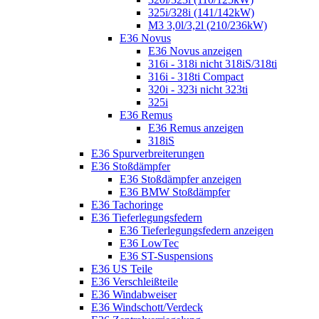
325i/328i (141/142kW)
M3 3,0l/3,2l (210/236kW)
E36 Novus
E36 Novus anzeigen
316i - 318i nicht 318iS/318ti
316i - 318ti Compact
320i - 323i nicht 323ti
325i
E36 Remus
E36 Remus anzeigen
318iS
E36 Spurverbreiterungen
E36 Stoßdämpfer
E36 Stoßdämpfer anzeigen
E36 BMW Stoßdämpfer
E36 Tachoringe
E36 Tieferlegungsfedern
E36 Tieferlegungsfedern anzeigen
E36 LowTec
E36 ST-Suspensions
E36 US Teile
E36 Verschleißteile
E36 Windabweiser
E36 Windschott/Verdeck