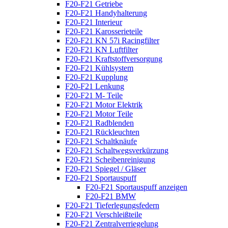
F20-F21 Getriebe
F20-F21 Handyhalterung
F20-F21 Interieur
F20-F21 Karosserieteile
F20-F21 KN 57i Racingfilter
F20-F21 KN Luftfilter
F20-F21 Kraftstoffversorgung
F20-F21 Kühlsystem
F20-F21 Kupplung
F20-F21 Lenkung
F20-F21 M- Teile
F20-F21 Motor Elektrik
F20-F21 Motor Teile
F20-F21 Radblenden
F20-F21 Rückleuchten
F20-F21 Schaltknäufe
F20-F21 Schaltwegsverkürzung
F20-F21 Scheibenreinigung
F20-F21 Spiegel / Gläser
F20-F21 Sportauspuff
F20-F21 Sportauspuff anzeigen
F20-F21 BMW
F20-F21 Tieferlegungsfedern
F20-F21 Verschleißteile
F20-F21 Zentralverriegelung