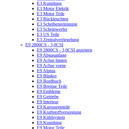
E3 Kupplung
E3 Motor Elekrik
E3 Motor Teile
E3 Rückleuchten
E3 Scheibenreinigung
E3 Scheinwerfer
E3 US Teile
E3 Zentralverriegelung
E9 2800CS - 3,0CSI
E9 2800CS - 3,0CSI anzeigen
E9 Abgasanlage
E9 Achse hinten
E9 Achse vorne
E9 Alpina
E9 Blinker
E9 Bordbuch
E9 Bremse Teile
E9 Embleme
E9 Getriebe
E9 Interieur
E9 Karosserieteile
E9 Kraftstoffversorgung
E9 Kühlsystem
E9 Kupplung
E9 Motor Teile