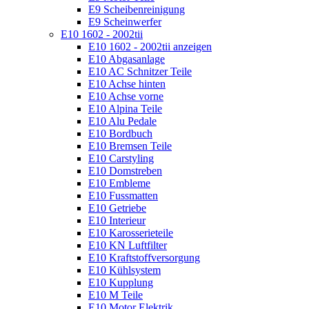
E9 Scheibenreinigung
E9 Scheinwerfer
E10 1602 - 2002tii
E10 1602 - 2002tii anzeigen
E10 Abgasanlage
E10 AC Schnitzer Teile
E10 Achse hinten
E10 Achse vorne
E10 Alpina Teile
E10 Alu Pedale
E10 Bordbuch
E10 Bremsen Teile
E10 Carstyling
E10 Domstreben
E10 Embleme
E10 Fussmatten
E10 Getriebe
E10 Interieur
E10 Karosserieteile
E10 KN Luftfilter
E10 Kraftstoffversorgung
E10 Kühlsystem
E10 Kupplung
E10 M Teile
E10 Motor Elektrik