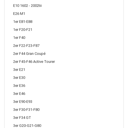
E10 1602 - 2002tii
E26 M1
1er E81-E88
1er F20-F21
1er F40
2er F22-F23-F87
2er F44 Gran Coupé
2er F45-F46 Active Tourer
3er E21
3er E30
3er E36
3er E46
3er E90-E93
3er F30-F31-F80
3er F34 GT
3er G20-G21-G80