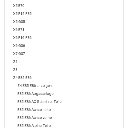
X5 E70
X5 F15-F85
X5 G05
X6 E71
X6 F16-F86
X6 G06
X7 G07
Z1
Z3
Z4 E85-E86
Z4 E85-E86 anzeigen
E85-E86 Abgasanlage
E85-E86 AC Schnitzer Teile
E85-E86 Achse hinten
E85-E86 Achse vorne
E85-E86 Alpina Teile