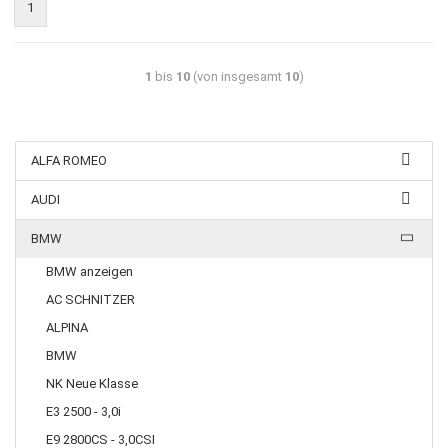
1
1
bis
10
(von insgesamt
10
)
ALFA ROMEO
AUDI
BMW
BMW anzeigen
AC SCHNITZER
ALPINA
BMW
NK Neue Klasse
E3 2500 - 3,0i
E9 2800CS - 3,0CSI