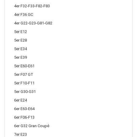
4er F32-F33-F82-F83
4er F36 GC
4er G22-G23-G81-G82
5er E12
5er E28
5er E34
5er E39
5er E60-E61
5er F07 GT
5er F10-F11
5er G30-G31
6er E24
6er E63-E64
6er F06-F13
6er G32 Gran Coupé
7er E23