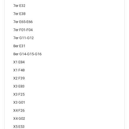
7er E32
7er E38
7er E65-E66
7er F01-F04
7er G11-G12
8er E31
8er G14-G15-G16
X1 E84
X1 F48
X2 F39
X3 E83
X3 F25
X3 G01
X4 F26
X4 G02
X5 E53