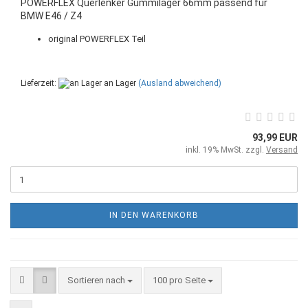
POWERFLEX Querlenker Gummilager 66mm passend für
BMW E46 / Z4
original POWERFLEX Teil
Lieferzeit:
an Lager
(Ausland abweichend)
93,99 EUR
inkl. 19% MwSt. zzgl.
Versand
IN DEN WARENKORB
Sortieren nach
100 pro Seite